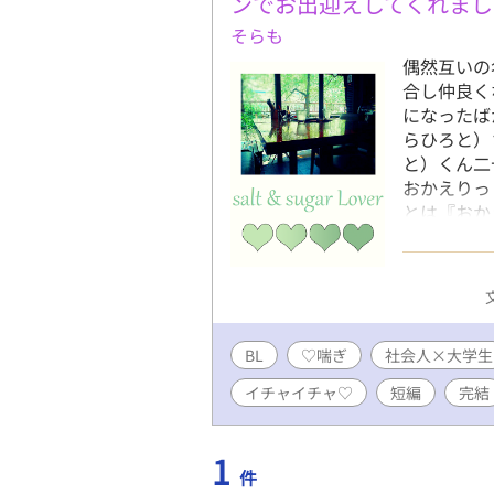
ンでお出迎えしてくれまし
そらも
偶然互いの
合し仲良く
になったば
らひろと）
と）くん二
おかえりっ
とは『おか
という言葉
すです笑♪
盤からなん
（仮）へと
ころもどう
BL
♡喘ぎ
社会人×大学生
♡（ハート
フリー素材
イチャイチャ♡
短編
完結
がとうござ
1
件