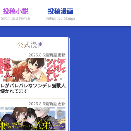
投稿小説
投稿漫画
Submitted Novels
Submitted Manga
2026.8.6最新話更新
レがバレバレなツンデレ猫獣人
懐かれてます
2026.8.6最新話更新