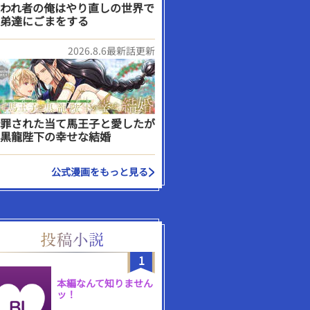
われ者の俺はやり直しの世界で
弟達にごまをする
2026.8.6最新話更新
罪された当て馬王子と愛したが
黒龍陛下の幸せな結婚
公式漫画をもっと見る
1
本編なんて知りません
ッ！