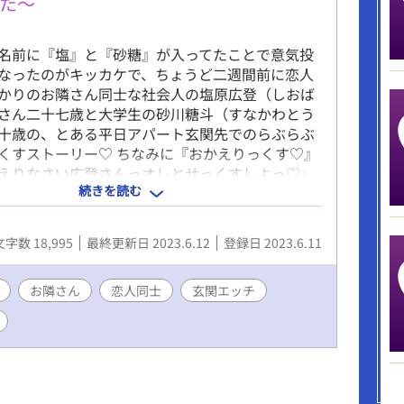
た～
名前に『塩』と『砂糖』が入ってたことで意気投
なったのがキッカケで、ちょうど二週間前に恋人
かりのお隣さん同士な社会人の塩原広登（しおば
さん二十七歳と大学生の砂川糖斗（すなかわとう
十歳の、とある平日アパート玄関先でのらぶらぶ
くすストーリー♡ ちなみに『おかえりっくす♡』
えりなさい広登さんっオレとせっくすしよっ♡』
続きを読む
を略した、受けくんのいわゆる造語だったりしま
 そして恋人に～とか言うとりますが、この二人中
か気づいたらプロポーズしてされての新婚夫婦
文字数 18,995
最終更新日 2023.6.12
登録日 2023.6.11
パワーアップしちゃったりしてるので、そこのと
かご了承くださいませ！！ ※ R-18エロもので、
）喘ぎ満載です。 ※ 素敵な表紙は、pixiv小説用
お隣さん
恋人同士
玄関エッチ
にて、『やまなし』様からお借りしました。あり
います！