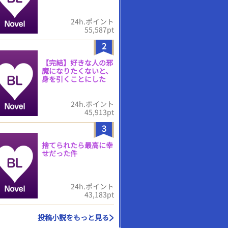
24h.ポイント
55,587pt
2
【完結】好きな人の邪
魔になりたくないと、
身を引くことにした
24h.ポイント
45,913pt
3
捨てられたら最高に幸
せだった件
24h.ポイント
43,183pt
投稿小説をもっと見る