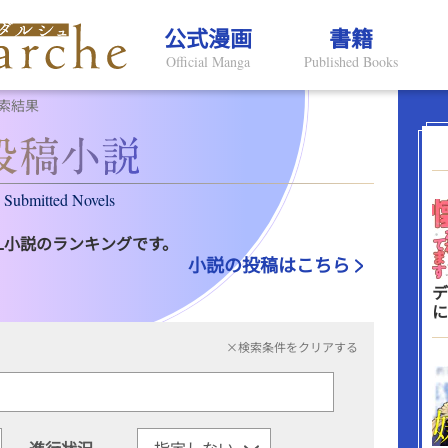
公式漫画
書籍
Official Manga
Published Books
索結果
Submitted Novels
L小説のランキングです。
小説の投稿はこちら
デ
に
×検索条件をクリアする
進行状況