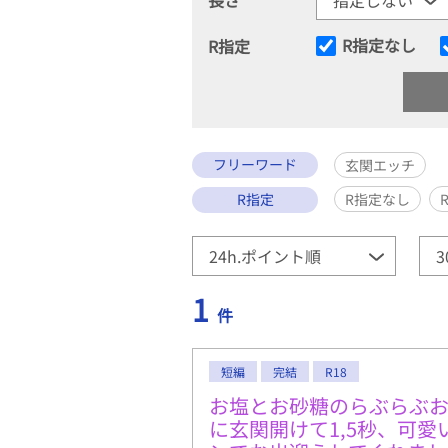
R指定なし
R指定
フリーワード
玄関エッチ
R指定
R指定なし
1
件
短編
完結
R18
お塩とお砂糖のらぶらぶ
に玄関開けて1,5秒、可