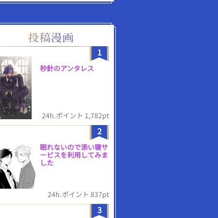
1
秒針のアンタレス
24h.ポイント 1,782pt
2
眠れないので添い寝サ
ービスを利用してみま
した
24h.ポイント 837pt
3