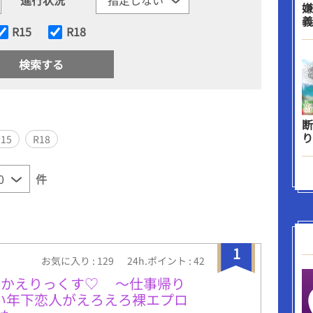
嫌
義
R15
R18
断
り
R15
R18
件
1
お気に入り : 129
24h.ポイント : 42
おかえりっくす♡ ～仕事帰り
愛い年下恋人がえろえろ裸エプロ