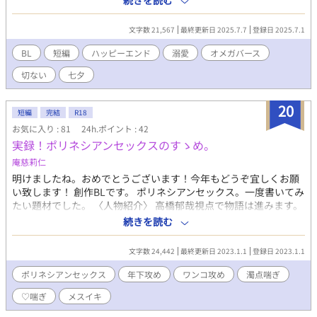
続きを読む
する。 失意に陥りその場から立ち去ったオメガは、彼の子どもを
妊娠していることを知った。 ベータに迷惑はかけられない。 オメ
文字数 21,567
最終更新日 2025.7.7
登録日 2025.7.1
ガはひとりで子育てをする決意をして四年が過ぎた。 そんなある
日、ふたりは仕事関係で再会することになる。 ★以前ツイノベ集
BL
短編
ハッピーエンド
溺愛
オメガバース
に掲載していたものを削除し、改稿して一万文字を足した新しい
切ない
七夕
ものになります 表紙 まめ様@mamedanuki_bl
20
短編
完結
R18
お気に入り : 81
24h.ポイント : 42
実録！ポリネシアンセックスのすゝめ。
庵慈莉仁
明けましたね。おめでとうございます！今年もどうぞ宜しくお願
い致します！ 創作BLです。 ポリネシアンセックス。一度書いてみ
たい題材でした。 〈人物紹介〉 高橋郁哉視点で物語は進みます。
高橋 郁哉（タカハシイクヤ）/25才/受け/ゲイ 整理整頓が苦手。
続きを読む
社畜。 ヘタレな年上。 恋人が大好き。 年上が故の不安。 山﨑
遼平(ヤマサキリョウヘイ)/21才/攻め/バイ ワンコ攻め。 スパダ
文字数 24,442
最終更新日 2023.1.1
登録日 2023.1.1
リ。 恋人が大好き。 スポーツマン。 年下が故の不安。 〈超絶簡
単なあらすじ〉 幼馴染みの郁哉と遼平は恋人同士だ。 最近は郁哉
ポリネシアンセックス
年下攻め
ワンコ攻め
濁点喘ぎ
の仕事が忙しく、中々にすれ違ってばかりの二人。 ある日郁哉は
♡喘ぎ
メスイキ
友人が経営している飲み屋に遊びに行って、『恋人を放ったらか
しにしてるとその内捨てられるわよ？』と、言われてしまい最近