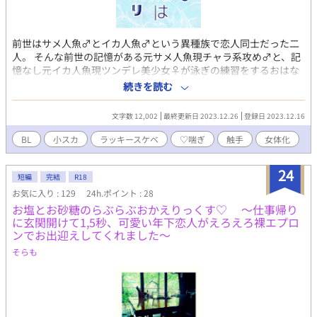
前世はサメ人魚♂とイカ人魚♂という異種族で恋人同士だった二
人。 そんな前世の記憶がある元サメ人魚現チャラ系攻め♂と、記
憶なし元イカ人魚現ツンデレ美少女♀が泳ぎの練習をするおはな
し。 魔法がありますファンタジー！ 女体化ネタなので精神BLで
続きを読む
す。 楽しく淫らに好き勝手！ 何でも美味しく食べる方向けです！
過去の話を改変しました。
文字数 12,002
最終更新日 2023.12.26
登録日 2023.12.16
BL
小スカ
ラッキースケベ
♡喘ぎ
触手
女体化
24
短編
完結
R18
お気に入り : 129
24h.ポイント : 28
お塩とお砂糖のらぶらぶおかえりっくす♡ ～仕事帰り
に玄関開けて1,5秒、可愛い年下恋人がえろえろ裸エプロ
ンでお出迎えしてくれました～
そらも