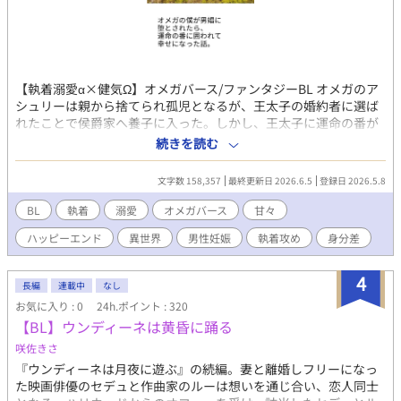
【執着溺愛α×健気Ω】オメガバース/ファンタジーBL オメガのア
シュリーは親から捨てられ孤児となるが、王太子の婚約者に選ば
れたことで侯爵家へ養子に入った。しかし、王太子に運命の番が
現れ、アシュリーは婚約破棄されて王都を追放される。 平民に堕
続きを読む
ちたアシュリーが連れてこられたのは、身寄りのないオメガが助
け合って暮らす娼館だった。そこで初めての客を取るため緊張し
文字数 158,357
最終更新日 2026.6.5
登録日 2026.5.8
ていたアシュリーの前に、辺境の地を守る美貌の兵士、ジョナサ
ンが現れる――。 侯爵子息から男娼に堕ちたオメガが、多くの人
BL
執着
溺愛
オメガバース
甘々
に助けられて幸せをつかむ話です。 主人公の初恋の成就と、恋人
ハッピーエンド
異世界
男性妊娠
執着攻め
身分差
同士の甘々な時間をお届けします。子供もたくさん生まれます。
性描写があるエピソードには（☆）を付けております。 無理やり
の行為は一切なく、主人公の相手は初めから運命の番ひとりだけ
4
長編
連載中
なし
です。 アルファポリス様の独占公開です。 ※本編完結済。今後は
お気に入り : 0
24h.ポイント : 320
甘々の後日談を不定期に投稿します。 【番外編：後日談追加】完
【BL】ウンディーネは黄昏に踊る
結記念SS『癒しの時間』を追加しました。皆様に楽しんでいただ
ければ幸いです。
咲佐きさ
『ウンディーネは月夜に遊ぶ』の続編。妻と離婚しフリーになっ
た映画俳優のセデュと作曲家のルーは想いを通じ合い、恋人同士