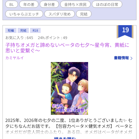
彼──ルートヴィヒのおかげで、自分も周囲も。様々な事が動き
BL
年の差
身分差
金持ち×庶民
ほのぼの日常
出した─── とある事件をきっかけに知り合い、恋人同士になっ
いちゃらぶエッチ
スパダリ攻め
完結
た二人のお話。 なんちゃってスチームパンクの世界でいちゃいち
ゃするだけのお話。 年齢差（6歳）身分差（金持ち×一般人）黒
髪×白髪CP。当て馬なし、ドロドロなしのほのぼのいちゃエロが
19
短編
完結
R18
基本です。 たまにシリアスも挟みますが、緩いお話がほとんどで
お気に入り : 645
24h.ポイント : 49
す。 ※この作品はpixiv、小説家になろうにも掲載しています。 タ
子持ちオメガと諦めないベータの七夕～星今宵、黄紙に
イトルについているアルファベットの説明は以下の通りです。
思いと愛繋ぐ～
A……全年齢。日常会話～キス程度のいちゃつき。 B……全年齢～
R15。ひたすらいちゃいちゃするだけ。キス以上本番未満。 C……
カミヤルイ
書籍情報
R18。エッッなシーンが読みたい人向け。 D～……全年齢～R15。
事後話や追加エピソード等。 なので、ものによってはCしかな
い、Aしかない、といったことも起きます。 お好みに合わせてお
選びください。 （読まなくても話が通じるようにしているつもり
です）
2025年、2026年の七夕の二度、1位ありがとうございました✨ 七
夕にちなんだお話です。 【包容力ベータ×健気オメガ】 ベータと
オメガだが恋人同士のふたり。 ある日、オメガはベータがオメガ
の発情期を持て余して負担に思っていると口にしているのを耳に