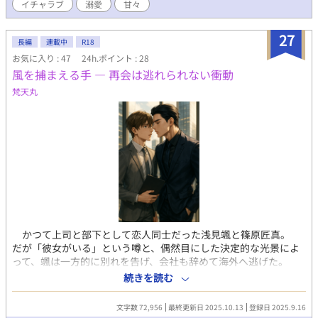
イチャラブ
溺愛
甘々
スでの結婚式を前にどうしてもこの二人を出しておきたくて書き
ました。 短編ですが楽しんでいただけると嬉しいです♡ こちらは
年上イケメンスパダリシリーズから派生したお話です。 ただいま
27
長編
連載中
R18
連載中の『天涯孤独になった僕をイケメン外国人が甘やかしてく
お気に入り : 47
24h.ポイント : 28
れます』 『大富豪ロレーヌ総帥の初恋』にも通じる話になります
風を捕まえる手 ― 再会は逃れられない衝動
ので、合わせてご覧いただけると嬉しいです♡
梵天丸
かつて上司と部下として恋人同士だった浅見颯と篠原匠真。
だが「彼女がいる」という噂と、偶然目にした決定的な光景によ
って、颯は一方的に別れを告げ、会社も辞めて海外へ逃げた。
三年後──。 再就職先で颯を待っていたのは、営業部長となっ
続きを読む
た匠真だった。 しかも彼の「推薦」により、颯は匠真の秘書と
して働くことになる。 避けても避けきれない視線。 逃げ場の
文字数 72,956
最終更新日 2025.10.13
登録日 2025.9.16
ない距離で交わされる熱。 まだ誤解も、心の傷も解けていない