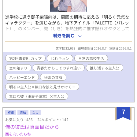
想などで応援していただけると嬉しいです！最後まで頑張りま
す！
進学校に通う御子柴陽向は、周囲の期待に応える「明るく元気な
キャラクター」を演じながら、地下アイドル「PALETTE（パレッ
ト）」のメンバー、識（しき）を熱狂的に推す隠れオタクとして
の日々を送っていた。 ある日、陽向は校内で推しの缶バッジを落
続きを読む
としたことをきっかけに、クラスで最も無口で孤独な存在である
秋山律に、自分が識推しオタクであることを知られてしまう。 し
文字数 22,633
最終更新日 2026.8.7
登録日 2026.8.1
かも、実は律も識を推す「同担」だった！ 二人は「学校では他人
のふりをする」という規約を交わしながら、ライブの同行や律の
第2回青春BLカップ
じれキュン
日常の高校生活
マンションでの勉強会を通じて、誰にも言えない秘密を共有する
恋の始まり
青春だからこそのすれ違い
推し活する主人公
唯一無二の仲になってく。 家庭環境から深い孤独を抱える律と、
キャラを演じ続けることに疲弊していた陽向。 二人は識の歌う
ハッピーエンド
秘密の共有
『灯火（ともしび）』の歌詞にある「ここにいていい」という言
葉に救われ、次第に素の自分をさらけ出せる居場所を見出してい
明るい主人公×無口な彼と見せかけて…
く。 しかし、校内で二人の関係が噂になり始めると、陽向は自分
無口な彼（溺愛予備軍）×主人公
の立場を守るために咄嗟に律を突き放す嘘をついてしまう。 再び
孤独に沈む律。 何が大切かに気づく陽向。 騒動を乗り越えた２人
は、お互いが人生の「灯火（ともしび）」であることを確信す
7
短編
完結
なし
る。 やがて恋人同士となった二人は共に歩む未来を誓い合う。
お気に入り : 486
24h.ポイント : 142
「推し活」から始まるピュアで切ない青春BLストーリーです。
俺の彼氏は真面目だから
*** 久しぶりの青春もの。 アルファポリスでは、初めての高校生
カップル！ 初々しいキュン！を目指しました。 ええ、キュン！で
西を向いたらね