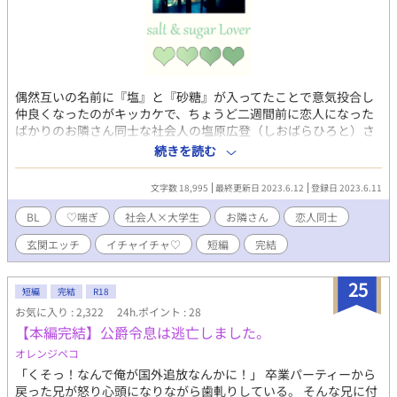
偶然互いの名前に『塩』と『砂糖』が入ってたことで意気投合し
仲良くなったのがキッカケで、ちょうど二週間前に恋人になった
ばかりのお隣さん同士な社会人の塩原広登（しおばらひろと）さ
ん二十七歳と大学生の砂川糖斗（すなかわとうと）くん二十歳
続きを読む
の、とある平日アパート玄関先でのらぶらぶおかえりっくすスト
ーリー♡ ちなみに『おかえりっくす♡』とは『おかえりなさい広
文字数 18,995
最終更新日 2023.6.12
登録日 2023.6.11
登さんっオレとせっくすしよっ♡』という言葉を略した、受けく
んのいわゆる造語だったりしますです笑♪ そして恋人に～とか言
BL
♡喘ぎ
社会人×大学生
お隣さん
恋人同士
うとりますが、この二人中盤からなんか気づいたらプロポーズし
玄関エッチ
イチャイチャ♡
短編
完結
てされての新婚夫婦（仮）へとパワーアップしちゃったりしてる
ので、そこのところもどうかご了承くださいませ！！ ※ R-18エ
ロもので、♡（ハート）喘ぎ満載です。 ※ 素敵な表紙は、pixiv
25
短編
完結
R18
小説用フリー素材にて、『やまなし』様からお借りしました。あ
お気に入り : 2,322
24h.ポイント : 28
りがとうございます！
【本編完結】公爵令息は逃亡しました。
オレンジペコ
「くそっ！なんで俺が国外追放なんかに！」 卒業パーティーから
戻った兄が怒り心頭になりながら歯軋りしている。 そんな兄に付