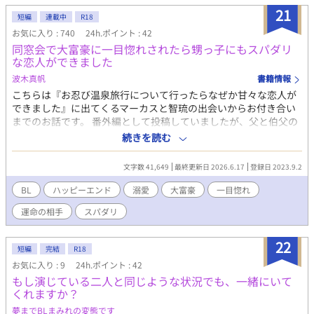
の自分を振り返れば、仕事が忙しいと言い訳ばかりで家の事や、
21
短編
連載中
R18
ましてやセックスもしていない事実に不安になる。 そんな中遼平
お気に入り : 740
24h.ポイント : 42
から話があると持ち掛けられて？ お、お願いだ！捨てるなんて言
同窓会で大富豪に一目惚れされたら甥っ子にもスパダリ
わないでくれッ！？ 少しでも楽しんで頂けたら、嬉しいです！
な恋人ができました
波木真帆
書籍情報
こちらは『お忍び温泉旅行について行ったらなぜか甘々な恋人が
できました』に出てくるマーカスと智琉の出会いからお付き合い
までのお話です。 番外編として投稿していましたが、父と伯父の
話を絡めたせいで長くなりそうなので分けてみました。 マーカス
続きを読む
と智琉の出会いのきっかけになるマーカスの父・ノーランと智琉
の伯父・エルドのお話から始まります。 ＜あらすじ＞ アメリカに
文字数 41,649
最終更新日 2026.6.17
登録日 2023.9.2
住むアメリカ軍人エルド宛にフランスの寄宿学校からの同窓会の
招待状が届く。 そこでフランスの大富豪シュバリエ家の総帥・ノ
BL
ハッピーエンド
溺愛
大富豪
一目惚れ
ーランと出会う。 住む世界が違うと思いながらも意気投合した二
運命の相手
スパダリ
人はノーランの息子たちを連れ、アメリカのエルドの自宅に遊び
にくることに。 アメリカに向かう機内で、ノーランから告白をう
けあれよあれよという間に恋人同士になってしまう。 アメリカの
22
短編
完結
R18
エルドの自宅には甥っ子の智琉がいて、家族で楽しい時間を過ご
お気に入り : 9
24h.ポイント : 42
そうと思ったのだけど、智琉を見たノーランの息子がいきなり智
もし演じている二人と同じような状況でも、一緒にいて
琉を抱きしめて、『運命の人』と言い出して……。 ラブラブカッ
くれますか？
プルしか出てこないハッピーエンド小説です。 10話までは行かな
い予定。 R18には※つけます。
夢までBLまみれの変態です