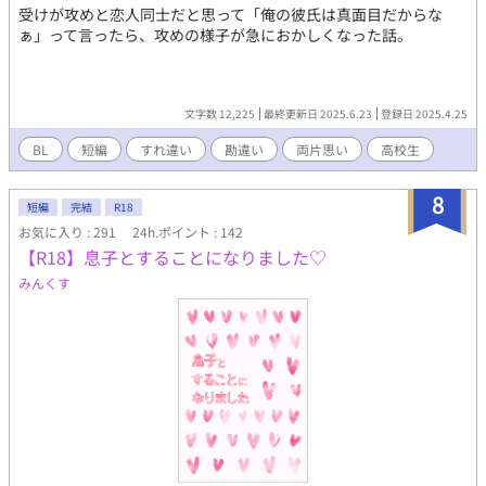
す。 ちょっと最後の方で、いつものごとく腹黒執着っぽい匂いが
受けが攻めと恋人同士だと思って「俺の彼氏は真面目だからな
若干する気もしますが。 初々しいキュンキュン物語です！（と力
ぁ」って言ったら、攻めの様子が急におかしくなった話。
説するぐらいには、……青春です💦） いつもの溺愛系ではなく
「恋の始まり」をテーマにしています。 ※第2回青春BLカップ参
加作品です ※毎日12時、1話更新 ただし、第2回青春BLカップで
はランダムにボーナスタイムが発生するとか……？ ボーナスタイ
文字数 12,225
最終更新日 2025.6.23
登録日 2025.4.25
ムを見かけたときは、通常更新とは別に、１話多く更新するの
で、未読には気を付けてくださいね。 ※29話で完結。8月28日完
BL
短編
すれ違い
勘違い
両片思い
高校生
結予定。 ただ、前述通り、ボーナスタイムの発生と、現在手直し
しつつですので、話数が減る可能性あり。 なので完結予定日が前
8
短編
完結
R18
倒しになることもあります。 (完結したけど、いつものごとく長編
になってしまったので💦 青春BLカップの規定文字数になるよう
お気に入り : 291
24h.ポイント : 142
に、頑張って色々と削り中……1話ぐらい減るかも？） ※第2回青
【R18】息子とすることになりました♡
春BLカップに参加してます。 BETで応援していただけたら嬉しい
みんくす
です(*^^*)