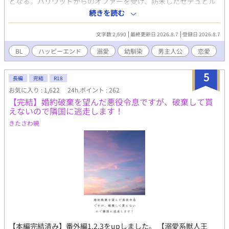
となる。ハリウッドからのオファーを受け、訪米したセデュとル
ーは初めての同棲生活を始めるが、ハリウッドにはルーの過去を
続きを読む
知る人物がいて――。 ６０年代ハリウッドを舞台にした、気まぐ
れの作曲家と彼を溺愛する映画俳優のラブストーリー。 ※BLです
文字数 2,690
最終更新日 2026.8.7
登録日 2026.8.7
が、セデュとルーを巡る３人の女性が登場します。
BL
ハッピーエンド
溺愛
幼馴染
男主人公
恋愛
5
長編
完結
R18
お気に入り : 1,622
24h.ポイント : 262
【完結】婚約破棄を望んだ悪役令息ですが、破棄して貰
えないので隣国に逃走します！
きたさわ暁
【本編完結済み】番外編1.2.3をupしました。 【溺愛系獣人王