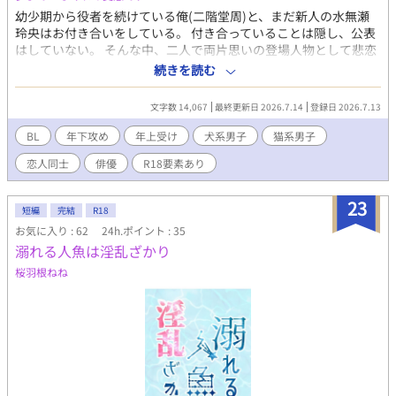
幼少期から役者を続けている俺(二階堂周)と、まだ新人の水無瀬
玲央はお付き合いをしている。 付き合っていることは隠し、公表
はしていない。 そんな中、二人で両片思いの登場人物として悲恋
をテーマにした映画に共演する事となった。 その影響で、少し役
続きを読む
に感情を引っ張られた玲央が周に問いかける。 「周さん…オレ達
がもし、演じている二人と同じような状況になったとしても……
文字数 14,067
最終更新日 2026.7.14
登録日 2026.7.13
オレと一緒にいてくれますか？」 －－－－－－－－－ (攻)朗らか
犬系男子(20歳) (受)クーデレ猫系男子(25歳) －－－－－－－－－
BL
年下攻め
年上受け
犬系男子
猫系男子
◎物語としては1話で終わりです。濡場はありませんが、後日、追
恋人同士
俳優
R18要素あり
加で1話だけ濡場シーンを書きたいのでR18に設定してます。その
時は話に※付けます。 ⇒7/14 更新済み (余談) 夢の中で私は、この
物語の主人公二人が出演した「恋しき想いは泡沫へ。」の映画試
23
短編
完結
R18
写会に参加してました。 (実際のタイトルは「なんども告白してく
お気に入り : 62
24h.ポイント : 35
るな！バカ！」でしたが、ギャグ系っぽく感じるなと思って変え
溺れる人魚は淫乱ざかり
ました。) 試写会が終わった後、何故か私だけが映画館に残って
て、何故か主人公二人からめっちゃ話しかけてもらえました。 し
桜羽根ねね
かも目の前でイチャイチャされるという。良き… 夢って本当に全
体の流れが謎なこと多いですが、最高に都合が良くて好……