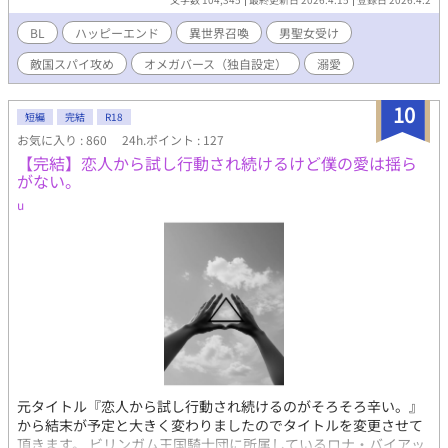
しまう。 てっきりこれはドッキリの類だと思い込む隼人は、「早
く家に帰ってインスタント焼きそば（辛子マヨネーズ味）を食べ
BL
ハッピーエンド
異世界召喚
男聖女受け
たい！」と願うが、事はそううまくは運ばない。 「我レオ・フェ
敵国スパイ攻め
オメガバース（独自設定）
溺愛
ネオン、騎士の名誉に誓い、真の聖女様に揺るぎなき忠誠を捧げ
る」 あまつさえ、レオにそんなことを言われてしまう。 レオに連
れられて異世界を移動するうちに、魔物に襲われてしまう二人。
10
短編
完結
R18
光り輝く剣で敵を倒すレオは格好いいけど、隼人は最早リバース
お気に入り : 860
24h.ポイント : 127
寸前だった。 ――ここまできたら、いい加減認めざるを得な
【完結】恋人から試し行動され続けるけど僕の愛は揺ら
い。俺がいる場所が施設の中とかプロジェクションマッピングと
がない。
かじゃなくて、本物の異世界だってことを！ だが、元の世界に帰
る為には、別の召喚陣がある場所まで行かなければならない。そ
u
んな訳でレオと二人、隣国に向けて逃亡を始めた。 レオ以外に頼
る相手のいない隼人は、ひとりになった瞬間恐怖に襲われる。 す
るとレオが「では、私の祖国に到着し王家に保護されるまでの
間、私とハヤトは結婚を間近に控えた恋人同士の設定でいきまし
ょう」と何故か言い出し――？ オメガバースは独自設定です。ご
了承下さい。 秘密多き生真面目イケメン騎士攻めｘ明るい勤労大
学生受け ハピエン、完結保証。ムーンライトノベルズにも掲載
中。 聖女（男）・騎士・追放・後宮・溺愛・執着・王子・異世
界・召喚・敵国・偽装・オメガバース(α、Ω)
元タイトル『恋人から試し行動され続けるのがそろそろ辛い。』
から結末が予定と大きく変わりましたのでタイトルを変更させて
頂きます。 ビリンガム王国騎士団に所属しているロナ・バイアッ