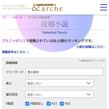
TOP
投稿小説
恋人同士の検索結果
Submitted Novels
アルファポリス
で投稿されているBL小説のランキングです。
小説の投稿はこちら
掲載条件はこちら
×検索条件をクリアする
詳細検索
フリーワード
長さ
進行状況
R指定
R指定なし
R15
R18