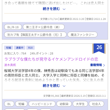
き合って毒親を捨てて隣国に逃げ出したけど…。 これは恋人同士
と思っていた第二王子と、友人兼セフレだと思っていた公爵令息
続きを読む
のすれ違いのお話。 ※本編完結済みです。
文字数 173,714
最終更新日 2022.3.20
登録日 2022.1.28
BL/R-18
第二王子×公爵令息（弟）
別カプ有【隣国王太子×公爵令息（兄）】
魔法ファンタジー
26
短編
連載中
R18
お気に入り : 764
24h.ポイント : 28
ラブラブな僕たちが見守るイケメンアンドロイドの恋
波木真帆
書籍情報
桜城大学法学部4年の僕、榊秀吾は幼馴染でもある同じ法学部4年
の周防将臣と恋人同士。 大学入学と同時に将臣と同棲を始め、そ
ろそろ就活を真剣に始めようかと思っていた矢先、父に友人の息
子さんがはじめるという弁護士事務所の助手（パラリーガル）の
続きを読む
仕事を進められる。 その人は同じ桜城大学法学部を主席で卒業し
た伝説のイケメン・観月凌也さん。 僕は将臣との愛を育みなが
文字数 95,366
最終更新日 2026.5.19
登録日 2023.3.1
ら、ロボットのように感情を面に表すことのない観月さんが恋を
してどんどん人間になっていく姿を見守り続ける。 恋人同士のイ
BL
短編
ハッピーエンド
幼馴染
大学生
社会人
チャラブももちろんありますので、R18には※つけます。 フラン