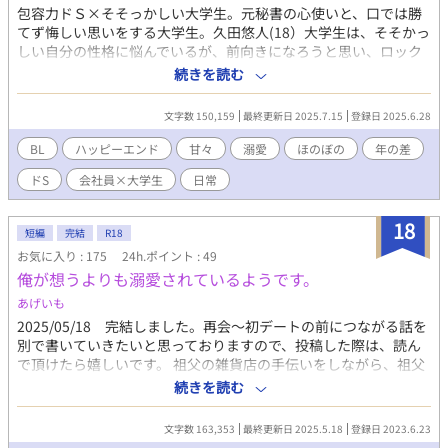
包容力ドＳ×そそっかしい大学生。元秘書の心使いと、口では勝
てず悔しい思いをする大学生。久田悠人(18）大学生は、そそかっ
しい自分の性格に悩んでいるが、前向きになろうと思い、ロック
バンド活動をしている。楽器店のバイト中に、近くの企業に勤め
続きを読む
ている会社員の早瀬に出会う。早瀬はバイト先のオーナーの知り
合いだった。憧れの先輩(桜木聡太郎)に付きまっていると勘違いし
文字数 150,159
最終更新日 2025.7.15
登録日 2025.6.28
て、早瀬のことをて追い払おうとしたが、付きまとっていること
は誤解だったと分かる。誤解が解けた後、早瀬との付き合いが始
BL
ハッピーエンド
甘々
溺愛
ほのぼの
年の差
まった。物腰が柔らかく爽やかな早瀬の笑顔に信用して食事に行
ドS
会社員×大学生
日常
く約束をしたものの、その後もデートの誘いが続き、戸惑う。早
瀬はそそっかしい悠人のことを可愛いと思い、面倒を見たくて猛
アタックする。悠人は早瀬に口では勝てず、早瀬のペースに飲ま
18
短編
完結
R18
れては悔しい思いをする。そして、付き合いが続いていくうち
お気に入り : 175
24h.ポイント : 49
に、早瀬の意外な過去を知る。甘々な二人が恋人同士になるまで
俺が想うよりも溺愛されているようです。
のストーリーです。 幼い頃より祖母に育てられた悠人は、誰か
に求められたい、必要とされたい思いを抱えている。父から高圧
あげいも
的な態度を取られ続けて育ち、大学生になった後も委縮してい
2025/05/18 完結しました。再会～初デートの前につながる話を
る。早瀬や親友との出会いの中で、自信を付けて行く。
別で書いていきたいと思っておりますので、投稿した際は、読ん
で頂けたら嬉しいです。 祖父の雑貨店の手伝いをしながら、祖父
や犬のジークと日々を過ごしていたアルノシト。 たまに事件も起
続きを読む
きるけれど、毎日をのんびりと過ごしていたのだが、ある日、雑
貨店に訪れた人物によってがらりと変わることになる。 ベーレン
文字数 163,353
最終更新日 2025.5.18
登録日 2023.6.23
ドルフ財閥と言えば、誰もが知る大財閥。その総帥の肩書を持つ