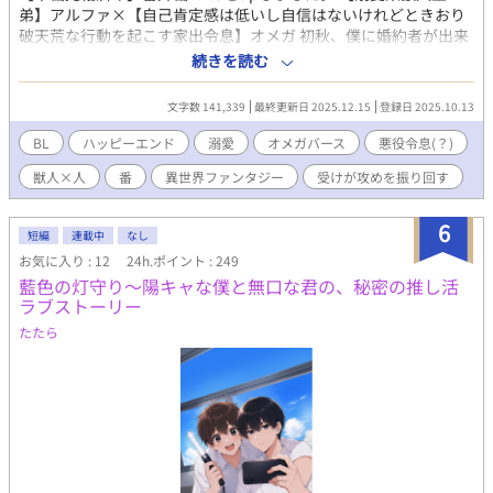
弟】アルファ×【自己肯定感は低いし自信はないけれどときおり
破天荒な行動を起こす家出令息】オメガ 初秋、僕に婚約者が出来
た。穏やかで優しげな公爵令息だ。恋のトキメキはなくても、こ
続きを読む
の人となら穏やかな夫夫生活が送れるかもれないと、僕は期待し
た。そんなものははなから僕にはないのだと、現実を見せつけら
文字数 141,339
最終更新日 2025.12.15
登録日 2025.10.13
れるように学園の東屋で抱きしめ合う恋人同士――婚約者とその
幼なじみの令嬢の姿を見た。 やってられるか！ 好きな相手がい
BL
ハッピーエンド
溺愛
オメガバース
悪役令息(？)
るなら婚約を解消してその人と添えば良いと婚約者に伝えても
獣人×人
番
異世界ファンタジー
受けが攻めを振り回す
「傷つけるつもりはなかった」だの「不甲斐ない婚約者ですまな
い」だのと言い訳ばかり。おまけに学園で僕が恋人同士を権力で
引き裂いたと噂が流れた。よーし、婚約破棄だ！ 教本にぴった
6
短編
連載中
なし
りな物語を見つけた僕は「悪役令息」になってやる。 無事？ 婚
お気に入り : 12
24h.ポイント : 249
約破棄した後は、国を飛び出し世界を見に行こう！ オメガとい
藍色の灯守り～陽キャな僕と無口な君の、秘密の推し活
っても、僕のフェロモンは微弱すぎて誰にも感じ取れないし、発
ラブストーリー
情期だって来たことがない。オメガの弱点がなければベータとし
て薬師見習いになってもいい。さあ、隣国へ出発だ！ と意気込
たたら
んだ僕の前に、盗賊が現れた。腕力も頭脳もなく出来る事といっ
たら薬草を育てることと調薬くらいの僕が選べるのは、「死」か
「死んだほうがマシ」の二択だけ。せっかく自由になれたのにと
絶望しているその時、僕の前に現れたのは……。溺愛獣人王弟×
自己肯定感は低いし自信はないけれどときおり破天荒な行動を起
こす家出令息のオメガバース。 11/1から始まりました、「第13回
BL大賞」に参加しています。投票、ブクマ、いいね、しおり、感