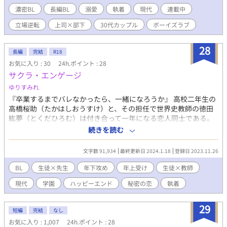
のに、体はあの日と同じ衝動に支配されていく。 立場が逆転し
濃密BL
長編BL
溺愛
執着
現代
連載中
た二人の再会は、理性と欲望の狭間で揺れ動く。 誤解を越えら
立場逆転
上司×部下
30代カップル
ボーイズラブ
れるのか、それとも再びすれ違うのか──。 大人になった彼ら
が選ぶ答えは、逃げられない熱の先にある。 本作は、YouTube
チャンネル「BL Soundscape」 にて公開されるオリジナル楽曲と
28
長編
完結
R18
完全連動。 各話ごとに専用の曲が用意され、物語のシーンと音
お気に入り : 30
24h.ポイント : 28
楽が呼応するように構成されています。 読みながら聴くこと
サクラ・エンゲージ
で、登場人物の心情や情熱がより鮮明に響き、物語世界を深く味
わうことができます。 YouTubeで小説動画を公開中です♫ ⇒
ゆりすみれ
https://www.youtube.com/@bontenmaru-b7g
『卒業するまでバレなかったら、一緒になろうか』 高校二年生の
高橋桜助（たかはしおうすけ）と、その担任で世界史教師の徳田
紘夢（とくだひろむ）は付き合って一年になる恋人同士である。
誰にも言えない秘めた関係だったが、一緒になる未来を夢見るほ
続きを読む
どに、二人は濃密な時間を共に過ごしていた。 そこへ紘夢の元教
え子の大学生・百瀬智風（ももせちかぜ）が教育実習生としてや
文字数 91,934
最終更新日 2024.1.18
登録日 2023.11.26
って来たことで、二人の想いがすれ違ってしまい──。 【独占欲
の強い長身高校生×さわやかお兄さん先生】 自分が何も持たない
BL
生徒×先生
年下攻め
年上受け
生徒×教師
非力な子供であることを歯痒く思っている、いつまでも幸いに臆
現代
学園
ハッピーエンド
秘密の恋
執着
する少年の物語。
29
短編
完結
なし
お気に入り : 1,007
24h.ポイント : 28