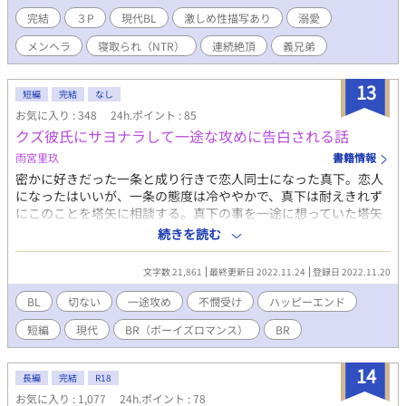
ス。 そこから三人のただれた関係が始まってしまって……！？ ★
完結
３P
現代BL
激しめ性描写あり
溺愛
表紙画像はGAHAG様からお借りして加工文字いれしています。
メンヘラ
寝取られ（NTR）
連続絶頂
義兄弟
https://gahag.net/ ★コンテスト規定にひっかかりそうな未成年
が性行為を目撃する描写を少し変えました。 ★BOOTHの規制など
の世の流れを受けて、実兄弟→義理の兄弟に変更します。 ★義理
13
短編
完結
なし
兄弟、血のつながりゼロで、一九歳と二六歳で本人同士同意して
お気に入り : 348
24h.ポイント : 85
まぁす！ ★11月が終わるまでほぼ毎日更新をします。時間は不
クズ彼氏にサヨナラして一途な攻めに告白される話
定期なので、お気に入りに入れとくとお知らせが来ます。 ★寝取
られ・寝取らせ・寝取り・僕の方が先に好きだったのに要素があ
雨宮里玖
書籍情報
ります
密かに好きだった一条と成り行きで恋人同士になった真下。恋人
になったはいいが、一条の態度は冷ややかで、真下は耐えきれず
にこのことを塔矢に相談する。真下の事を一途に想っていた塔矢
は一条に腹を立て、復讐を開始する——。 塔矢（21）攻。大学生
続きを読む
&俳優業。一途に真下が好き。 真下（21）受。大学生。一条と恋
人同士になるが早くも後悔。 一条廉（21）大学生。モテる。イケ
文字数 21,861
最終更新日 2022.11.24
登録日 2022.11.20
メン。真下のクズ彼氏。
BL
切ない
一途攻め
不憫受け
ハッピーエンド
短編
現代
BR（ボーイズロマンス）
BR
14
長編
完結
R18
お気に入り : 1,077
24h.ポイント : 78