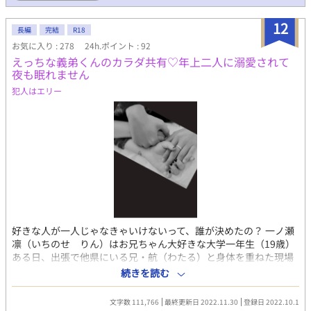
12
長編
完結
R18
お気に入り : 278
24h.ポイント : 92
えっちな義弟くんのカラダ共有♡年上二人に溺愛されて
夜も眠れません
犯人はエリー
好きな人が一人じゃなきゃいけないって、誰が決めたの？ 一ノ瀬
凛（いちのせ りん）はお兄ちゃん大好きな大学一年生（19歳）
ある日、出張で他県にいる兄・航（わたる）と身体を重ねた現場
を、兄の友人・綾瀬（あやせ）に見られて動画を撮られてしま
続きを読む
う。 「け、消して！ 動画、消してください！」 「……俺も同じ
ことがしたい」 月に1回、お兄ちゃんと甘くて優しい恋人同士の
文字数 111,766
最終更新日 2022.11.30
登録日 2022.10.1
エッチ。3日に1回、綾瀬さんと乱暴で獣みたいな愛のないセック