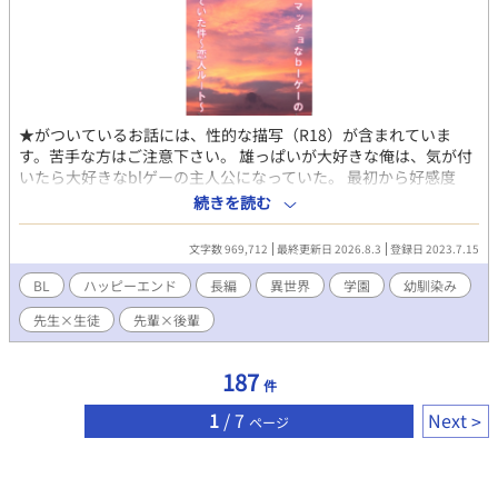
★がついているお話には、性的な描写（R18）が含まれていま
す。苦手な方はご注意下さい。 雄っぱいが大好きな俺は、気が付
いたら大好きなblゲーの主人公になっていた。 最初から好感度
MAXのマッチョな攻略対象達に迫られて正直心臓がもちそうもな
続きを読む
い。 いつも俺を第一に考えてくれる幼なじみ、優しいイケオジの
先生、憧れの先輩、皆とのイチャイチャハーレムエンドを目指す
文字数 969,712
最終更新日 2026.8.3
登録日 2023.7.15
俺の学園生活が今始まる。 上記本編後各キャラと恋人同士になっ
た場合のお話になります。 本編未読でも楽しめる内容になってい
BL
ハッピーエンド
長編
異世界
学園
幼馴染み
ますが総受けではなくCP固定なのでご注意ください。
先生×生徒
先輩×後輩
187
件
1
/ 7
Next
ページ