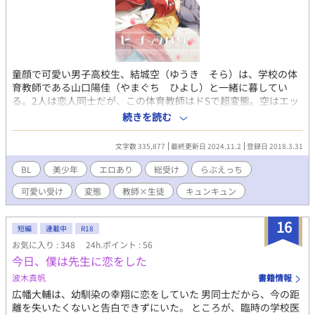
童顔で可愛い男子高校生、結城空（ゆうき そら）は、学校の体
育教師である山口陽佳（やまぐち ひよし）と一緒に暮してい
る。2人は恋人同士だが、この体育教師はドSで超変態。空はエッ
チなことばっかりされています。 ※エロ多めですが、全体的に
続きを読む
甘々キュンキュン系です。 ※表紙は、みいのすけ様に描いて頂き
ました！ ※感想とか頂けたら嬉しいです。
文字数 335,877
最終更新日 2024.11.2
登録日 2018.3.31
BL
美少年
エロあり
総受け
らぶえっち
可愛い受け
変態
教師×生徒
キュンキュン
16
短編
連載中
R18
お気に入り : 348
24h.ポイント : 56
今日、僕は先生に恋をした
波木真帆
書籍情報
広幡大輔は、幼馴染の幸翔に恋をしていた 男同士だから、今の距
離を失いたくないと告白できずにいた。 ところが、臨時の学校医