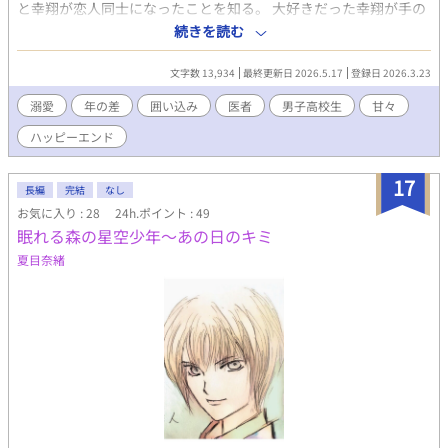
と幸翔が恋人同士になったことを知る。 大好きだった幸翔が手の
届かない存在になってしまい、ショックを受ける。 傷心のまま帰
続きを読む
宅しようとしていた大輔の目の前に突然車が現れ、驚いて避けた
拍子に怪我をしてしまう。その車の持ち主は学校医の三枝先生。
文字数 13,934
最終更新日 2026.5.17
登録日 2026.3.23
治療をしてもらい、食事にも連れていってもらって話をしている
うちに、だんだん大輔は三枝先生のことが気になっていって……
溺愛
年の差
囲い込み
医者
男子高校生
甘々
イケおじ学校医と失恋したばかりの純粋な男子高校生の恋のお
ハッピーエンド
話。 こちらは＜鷹城先生の特別授業＞というお話で書いていたス
ピンオフ小説を独立させたものです。 R18には※つけます。
17
長編
完結
なし
お気に入り : 28
24h.ポイント : 49
眠れる森の星空少年～あの日のキミ
夏目奈緒