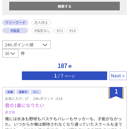
フリーワード
恋人同士
R指定
R指定なし
R15
R18
件
187
件
1
/ 7
Next
ページ
1
長編
連載中
なし
お気に入り : 17
24h.ポイント : 618
君の1番になりたい
まさお
俺には水泳も野球もバスケもバレーもサッカーも、才能がなかっ
た。 いつからか俺は期待されなくなり通っていたスクールも全て