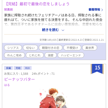
【完結】最初で最後の恋をしましょう
関鷹親
書籍情報
家族に搾取され続けたフェリチアーノはある日、搾取される事に
疲れはて、ついに家族を捨てる決意をする。 そんな中訪れた夜会
で、第四王子であるテオドールに出会い意気投合。 恋愛を知らな
い二人は、利害の一致から期間限定で恋人同士のふりをすること
続きを読む
に。 交流をしていく中で、二人は本当の恋に落ちていく。 《ワン
コ系王子×幸薄美人》
文字数 189,435
最終更新日 2022.4.23
登録日 2022.1.21
シリアス
切ない
期限付きの恋
不憫受け
異世界
わんこ攻め
じれじれ
溺愛
ハッピーエンド
15
長編
完結
R18
お気に入り : 1,588
24h.ポイント : 71
ピーナッツバター
はる