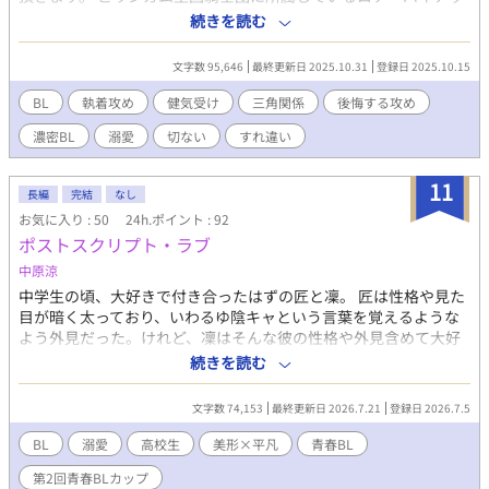
トとウォーレン・コークは、騎士学校時代に寮の同室をきっかけ
続きを読む
に恋人同士となり2年半が経つ。 ロナは騎士団にはあまり向かな
い小柄な体型だったがウォーレンと同じ職場にいたくてひたすら
文字数 95,646
最終更新日 2025.10.31
登録日 2025.10.15
努力していた。 大好きなウォーレンと恋人同士になれて幸せな
日々かと思いきや、ロナはウォーレンからたびたび試し行動のよ
BL
執着攻め
健気受け
三角関係
後悔する攻め
うなものをされていた。 飲み会に行ったりロナの前でご令嬢と親
濃密BL
溺愛
切ない
すれ違い
しげに話していたり…そのたびに指摘すると「嫌なら別れる？」
と聞かれる。毎回「愛してるから別れないよ」と答えていたロ
ナ。しかし試し行動をされるたびに何かが確実にすり減ってい
11
長編
完結
なし
く。 そこへ留学していたという幼少時代の学友でありビリンガム
お気に入り : 50
24h.ポイント : 92
王国第三王子のカーティス・ビリンガムが帰国し、ロナの現状を
ポストスクリプト・ラブ
知ると……。 完結しました！ありがとうございました！
中原涼
中学生の頃、大好きで付き合ったはずの匠と凜。 匠は性格や見た
目が暗く太っており、いわるゆ陰キャという言葉を覚えるような
よう外見だった。けれど、凜はそんな彼の性格や外見含めて大好
きだった。 そして二人は、初めこそ良かったが、初めての恋愛と
続きを読む
いうことや、違う学校だったということもあり、連絡が疎遠にな
り、自然消滅してしまう。 それから一年半。 高校に上がった凜の
文字数 74,153
最終更新日 2026.7.21
登録日 2026.7.5
前に、匠がクラスメイトとして現れる。 しかも、ふくよかだった
身体やぼさぼさだった髪型は整えられ、匠は見間違えるほどのイ
BL
溺愛
高校生
美形×平凡
青春BL
ケメンに変わっていた。 そんな匠から、何故かアプローチが始ま
第2回青春BLカップ
って……。 自然消滅してしまった元恋人同士の、復縁BL