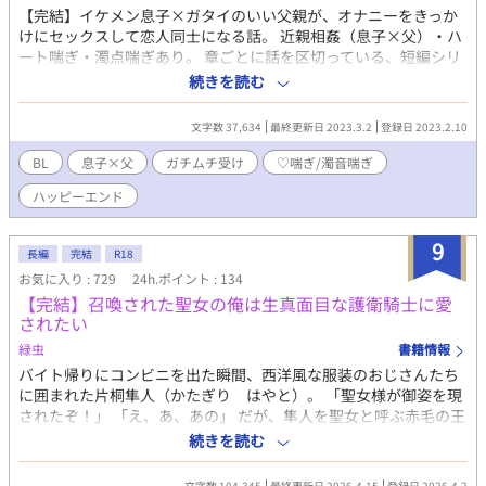
【完結】イケメン息子×ガタイのいい父親が、オナニーをきっか
けにセックスして恋人同士になる話。 近親相姦（息子×父）・ハ
ート喘ぎ・濁点喘ぎあり。 章ごとに話を区切っている、短編シリ
ーズとなっています。 最初から読んでいただけると、分かりやす
続きを読む
いかと思います。 攻め：優人(ゆうと) 19歳 父親より小柄なもの
の、整った顔立ちをしているイケメンで周囲からの人気も高い。
文字数 37,634
最終更新日 2023.3.2
登録日 2023.2.10
だが父である和志に対して恋心と劣情を抱いているため、そんな
周囲のことには興味がない。 受け：和志(かずし) 43歳 学生時代
BL
息子×父
ガチムチ受け
♡喘ぎ/濁音喘ぎ
から筋トレが趣味で、ガタイがよく体毛も濃い。 元妻とは15年ほ
ハッピーエンド
ど前に離婚し、それ以来息子の優人と2人暮らし。 pixivにも投稿
しています。
9
長編
完結
R18
お気に入り : 729
24h.ポイント : 134
【完結】召喚された聖女の俺は生真面目な護衛騎士に愛
されたい
緑虫
書籍情報
バイト帰りにコンビニを出た瞬間、西洋風な服装のおじさんたち
に囲まれた片桐隼人（かたぎり はやと）。 「聖女様が御姿を現
されたぞ！」 「え、あ、あの」 だが、隼人を聖女と呼ぶ赤毛の王
子は隼人が男と知ると態度を豹変。金髪碧眼の美貌の騎士レオが
続きを読む
「――ここにもうひとりおります！」と言ったことで、聖女召喚
に巻き込まれただけの一般人としてレオと共に城を追い出されて
文字数 104,345
最終更新日 2026.4.15
登録日 2026.4.2