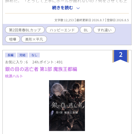
辞めた。 「どうして上手にボールが蹴れないの？何をさせても上
手くならない。」 「将来はあいつをチームに入れて一緒にサッカ
続きを読む
ーをしたかった。」 「「ダメね(だな。)あの子は。」」 ーーーー
親に期待されることを諦めた高校2年生の隼人とスポーツ万能で明
文字数 12,253
最終更新日 2026.8.7
登録日 2026.8.5
るい性格の侑李。 2人は恋人同士だけどどこかギクシャクしてし
まう。 ※短編で書いていた話を加筆して投稿しています。
第2回青春BLカップ
ハッピーエンド
BL
すれ違い
喧嘩
美形×平凡
2
長編
完結
なし
お気に入り : 6
24h.ポイント : 491
銀の目の逃亡者 第1部 魔族王都編
桃源ハルト