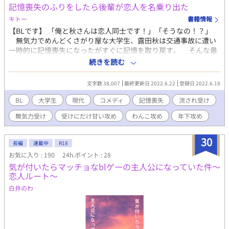
記憶喪失のふりをしたら後輩が恋人を名乗り出た
キトー
書籍情報
【BLです】 「俺と秋さんは恋人同士です！」「そうなの！？」
無気力でめんどくさがり屋な大学生、露田秋は交通事故に遭い
一時的に記憶喪失になったがすぐに記憶を取り戻す。 そんな最
中、大学の後輩である天杉夏から見舞いに来ると連絡があり、秋
続きを読む
はほんの悪戯心で夏に記憶喪失のふりを続けたら、突然夏が手を
握り「俺と秋さんは恋人同士です」と言ってきた。 もちろんそ
文字数 38,007
最終更新日 2022.6.22
登録日 2022.6.18
んな事実は無く、何の冗談だと啞然としている間にあれよあれよ
と話が進められてしまう。 記憶喪失が嘘だと明かすタイミング
BL
大学生
現代
コメディ
記憶喪失
流され受け
を逃してしまった秋は、流れ流され夏と同棲まで始めてしまうが
無気力受け
受けにだけ甘い攻め
わんこ攻め
年下攻め
案外夏との恋人生活は居心地が良い。 一方では、夏も秋を騙し
ている罪悪感を抱えて悩むものの、一度手に入れた大切な人を手
放す気はなくてあの手この手で秋を甘やかす。 あまり深く考え
30
長編
連載中
R18
ずにまぁ良いかと騙され続ける受けと、騙している事に罪悪感を
お気に入り : 190
24h.ポイント : 28
持ちながらも必死に受けを繋ぎ止めようとする攻めのコメディ寄
気が付いたらマッチョなblゲーの主人公になっていた件～
りの話です。 【主人公にだけ甘い後輩✕無気力な流され大学生】
恋人ルート～
反応いただけるととても喜びます！誤字報告もありがたいで
す。 ノベルアップ＋、小説家になろうにも掲載中。
白井のわ