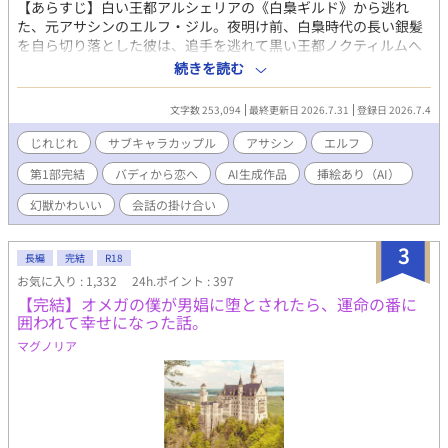
【あらすじ】白い王都アルシェリアの《白梟ギルド》から逃れ
た、元アサシンのエルフ・ジル。夜明け前、白梟時代の長い銀髪
を自ら切り落とした彼は、追手を逃れて黒い王都ノクティルムへ
辿り着く。そこで出会ったのは、軽口ばかりの《黒燈ギルド》の
続きを読む
情報屋ルシと長い耳と太い尾を持つ黒い小型幻獣クロ。逃げるた
めに過去を切り離した男が、黒い王都で人と関わり、自分の名と
文字数 253,094
最終更新日 2026.7.31
登録日 2026.7.4
所属、そして戻る場所を選び直していく。逃亡、潜入、戦闘、陰
謀、軽口、沈黙。任務を重ねながら少しずつ変わっていく、元ア
じれじれ
サブキャラカップル
アサシン
エルフ
サシンと情報屋のじれじれした距離を描く長編BLファンタジー。
第1部完結
バディから恋へ
AI生成作品
挿絵あり（AI）
◆◆◆◆◆◆◆◆◆◆◆◆◆◆◆◆◆◆◆◆◆
【こんな方におすすめ】ツンが強く、好意や心配を素直に言えな
幻獣かわいい
会話の掛け合い
いキャラクターが好き／バディから少しずつ恋へ変わる関係が好
き／無理に迫らず、相手の選択を待てる攻めが好き／流されず、
3
自分の意思で戦い、選ぶ受けが好き／もふもふの小型幻獣が好き
長編
完結
R18
／口の悪い兄弟の掛け合いと兄弟愛が好き／「補うけれど縛らな
お気に入り : 1,332
24h.ポイント : 397
い」成熟した恋人同士が好き／暗殺者ギルド、潜入、戦闘のある
【完結】オメガの僕が男娼に堕とされたら、運命の番に
ダークファンタジーが好き。
囲われて幸せになった話。
◆◆◆◆◆◆◆◆◆◆◆◆◆◆◆◆◆◆◆◆◆◆◆◆◆◆◆
マグノリア
※本編はR15相当の戦闘・流血・重い過去・BL要素を含みます。
※本文・表紙画像・一部ビジュアルにAI生成を使用しています。
各画像は『銀の目の逃亡者』の設定・キャラクター情報をもと
に、作者が構成・選定・調整しています。