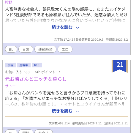
狩野
人畜無害な社会人、鶴見敬太くんの隣の部屋に、たまたまイケメ
ンドS性豪野郎である七原和泉が住んでいたが、迷惑な隣人とだけ
思っていたら外出自粛でなかなか人に会いづらいというご時勢に
ぶつかったばかりに、その和泉に敬太はおもちゃにされてしまっ
続きを読む
た、というお話です。 あるいは、変態には十分注意しましょう、
見た目の良さに騙されてはいけません、という話かも。変態見た
文字数 17,242
最終更新日 2020.9.9
登録日 2020.8.2
らスグニゲテー。 最近の情勢を取り込んだ話にしようかなと書き
はじめてみたらなんだかエロばっかりで愛のない話になってしま
BL
日常
連続絶頂
エロ
った気がします。 一部攻めの男女描写があります。該当箇所はタ
イトルに注意書きをしておきました。苦手な方はお気をつけくだ
21
さい。
長編
連載中
R18
お気に入り : 83
24h.ポイント : 7
元お隣さんとエッチな暮らし
サトー
「お隣さんがパンツを見せろと言うからプロ意識を持ってそれに
応える」 ｢お隣さんがエッチなお裾分けばかりしてくる｣ 上記シリ
ーズの、数年後のお話です。 ・マナトとユウイチさんが新居へ引
っ越すところからお話がスタートします。日常の様子を不定期に
続きを読む
更新予定です。 ・アダルトグッズの使用や拘束プレイ等の場面が
ありますので、苦手な方はご注意ください。 ※性描写のある回に
文字数 499,514
最終更新日 2026.7.11
登録日 2021.9.11
は「★」マークがつきます。 ※この作品はムーンライトノベルズ
にも掲載しています。
BL
同棲
社会人