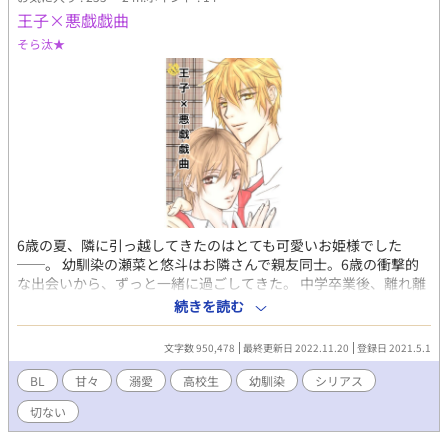
王子×悪戯戯曲
そら汰★
6歳の夏、隣に引っ越してきたのはとても可愛いお姫様でした
──。 幼馴染の瀬菜と悠斗はお隣さんで親友同士。6歳の衝撃的
な出会いから、ずっと一緒に過ごしてきた。 中学卒業後、離れ離
れになるかと思いきや、同じ高校に入学し平凡な日々を送ってい
続きを読む
た。高校1年の夏、瀬菜はクラスメイトの3馬鹿トリオから誕生日
プレゼントを贈られる。家に帰りプレゼントを開封すると──。
文字数 950,478
最終更新日 2022.11.20
登録日 2021.5.1
爽やかイケメン王子と平凡？鈍感君の、甘くてちょっぴり切ない
物語。 イチャイチャ甘々溺愛で糖分多め。 ラブコメ、ほのぼの、
BL
甘々
溺愛
高校生
幼馴染
シリアス
シリアスもあり。 高校生編〜大学生編の長編となります。 ❥表現
切ない
が露骨なものが多いので、苦手な方はお控えください。 ❥ページ
にR18などの表記はしておりませんので、ご注意ください。 ❥ほ