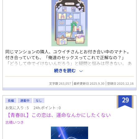
同じマンションの隣人、ユウイチさんとお付き合い中のマナト。
付き合っていても、「俺達のセックスってこれで正解なの？」
「どうして中でイけないんだろう」と疑問と悩みは尽きない。 あ
る時、彼氏のユウイチさんが隠し持っていた「お裾分けしようと
続きを読む
思っていた」というアダルトグッズを試してみることになっ
て…？！ 恥ずかしくって心が折れそうになりながらも頑張る受け
文字数 263,057
最終更新日 2025.9.30
登録日 2020.12.16
と、無害な変態の攻めのお話です。 ※「お隣さんがパンツを見せ
ろと言うからプロ意識を持ってそれに応える」の続編です この作
29
品はべつのペンネームでムーンライトノベルズにも投稿していま
長編
連載中
なし
す。 表紙：ころも様
お気に入り : 5
24h.ポイント : 0
【青春BL】この恋は、運命なんかにしたくない
古橋いつき