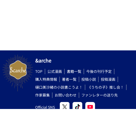
&arche
TOP
公式漫画
書籍一覧
今後の刊行予定
購入特典情報
著者一覧
投稿小説
投稿漫画
樋口美沙緒の小説書こうよ！
《うちの子》推し会！
作家募集
お問い合わせ
ファンレターの送り先
Official SNS
Copyright (C) 2000-2026 AlphaPolis Co.,Ltd. All Rights Reserved.