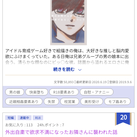
アイドル育成ゲーム好きで絵描きの俺は、大好きな推しと脳内愛
欲にふけまくっていた。ある日俺は兄弟グループの男の娘本に出
会う。清らかな顔なのにビッ○な彼。誌面から溢れるエロさに俺
は女好きのはずなのに彼に夢中になった。来る日も来る日も彼の
続きを読む
妄想ネタを考える日々。 アイドルオタの主人公が男の娘に目覚
め、自らアナル開発をするなど快楽落ちしていきます。妄想の二
文字数 50,893
最終更新日 2020.6.19
登録日 2019.9.6
次元、三次元を往き来します。 性描写多め。妄想の中で男女間も
あります。ご注意ください。しちょり、ジョウタロは受け固定。
男の娘
快楽堕ち
R18要素あり
自慰・アナニー
不定期更新。更新がかなり遅いと思うのでお許しください。……
近親相姦要素あり
失禁
枕営業
美形受け
モブ姦あり
妄想の産物です。 表紙は「かんたん表紙メーカー」さんを利用さ
せて頂きました。
20
短編
連載中
R18
お気に入り : 113
24h.ポイント : 7
外出自粛で欲求不満になったお隣さんに襲われた話