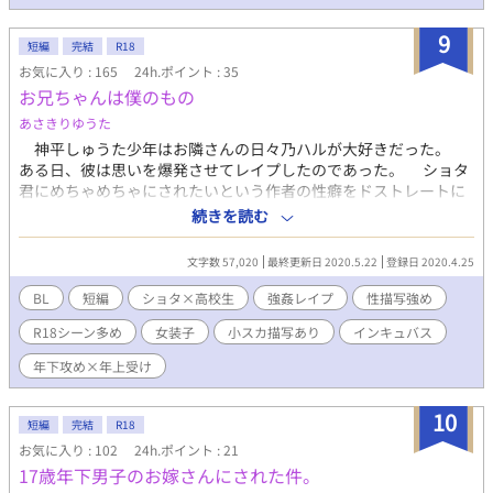
9
短編
完結
R18
お気に入り : 165
24h.ポイント : 35
お兄ちゃんは僕のもの
あさきりゆうた
神平しゅうた少年はお隣さんの日々乃ハルが大好きだった。
ある日、彼は思いを爆発させてレイプしたのであった。 ショタ
君にめちゃめちゃにされたいという作者の性癖をドストレートに
出した作品です。 20.04.26 読者反応が思ったよりも良かった
続きを読む
ので続きを少し書こうかなと思考中です。 20.05.01 二人の出会
いのお話を投稿しました。そしてこの小説に合うタイトルが行方
文字数 57,020
最終更新日 2020.5.22
登録日 2020.4.25
不明。 20.05.02 新しいお話を投稿しました。R18回です。
20.05.03 新しい話を投稿しました。この話のために女装の勉強
BL
短編
ショタ×高校生
強姦レイプ
性描写強め
をしました。某先生がお話作りに万能でええわ。女装子のＨも書
R18シーン多め
女装子
小スカ描写あり
インキュバス
きたいです。 20.05.05 女装子プレイ回を投稿しました。また女
装プレイ回書きたいですね。あとＲ１８回かつ、小スカありなの
年下攻め×年上受け
で、苦手な方は注意です。 20.05.06 新話投稿しました。新キャ
ラのＣＶは曽我●さんのイメージです。なんだかＴＯラブ●みた
10
いな展開になってような……。 20.05.09 新話投稿しました。野
短編
完結
R18
外ＨするＲ１８回です。 20.05.10 新話投稿しました。色々と酷
お気に入り : 102
24h.ポイント : 21
い内容に。 20.05.11 新話投稿します。鬼畜に飲ませるＲ１８回
17歳年下男子のお嫁さんにされた件。
です。 20.05.12 新話投稿します。筆者の著作「お前の雄っぱい