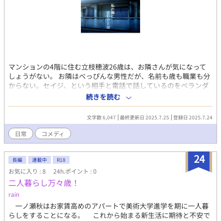
マンションの4階に住む立枝穂波26歳は、お隣さんが気になって
しょうがない。 お隣はべっぴんな男性だが、名前も歳も職業も分
からない。セイジ、という相手と電話で話しているのをベランダ
越しに聞いて、恋人ではないか、と疑うが── ショートショート
続きを読む
です が、気が向いたら続き書くかもしれないです(笑)
文字数 6,047
最終更新日 2025.7.25
登録日 2025.7.24
日常
コメディ
24
長編
連載中
R18
お気に入り : 8
24h.ポイント : 0
二人暮らし万々歳！
rain
一ノ瀬秋はお家賃高めのアパートで美術大学進学を期に一人暮
らしをすることになる。 これから始まる新生活に期待と不安で