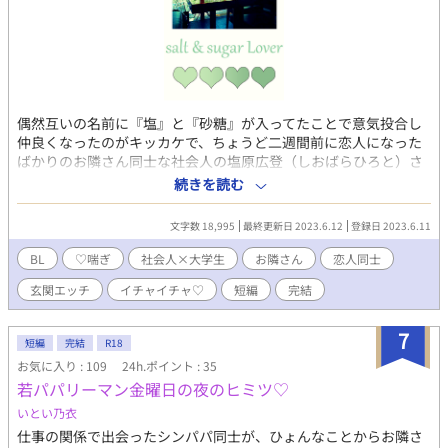
偶然互いの名前に『塩』と『砂糖』が入ってたことで意気投合し
仲良くなったのがキッカケで、ちょうど二週間前に恋人になった
ばかりのお隣さん同士な社会人の塩原広登（しおばらひろと）さ
ん二十七歳と大学生の砂川糖斗（すなかわとうと）くん二十歳
続きを読む
の、とある平日アパート玄関先でのらぶらぶおかえりっくすスト
ーリー♡ ちなみに『おかえりっくす♡』とは『おかえりなさい広
文字数 18,995
最終更新日 2023.6.12
登録日 2023.6.11
登さんっオレとせっくすしよっ♡』という言葉を略した、受けく
んのいわゆる造語だったりしますです笑♪ そして恋人に～とか言
BL
♡喘ぎ
社会人×大学生
お隣さん
恋人同士
うとりますが、この二人中盤からなんか気づいたらプロポーズし
玄関エッチ
イチャイチャ♡
短編
完結
てされての新婚夫婦（仮）へとパワーアップしちゃったりしてる
ので、そこのところもどうかご了承くださいませ！！ ※ R-18エ
ロもので、♡（ハート）喘ぎ満載です。 ※ 素敵な表紙は、pixiv
7
短編
完結
R18
小説用フリー素材にて、『やまなし』様からお借りしました。あ
お気に入り : 109
24h.ポイント : 35
りがとうございます！
若パパリーマン金曜日の夜のヒミツ♡
いとい乃衣
仕事の関係で出会ったシンパパ同士が、ひょんなことからお隣さ