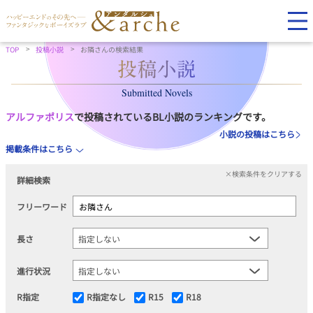
TOP
投稿小説
お隣さんの検索結果
Submitted Novels
アルファポリス
で投稿されているBL小説のランキングです。
小説の投稿はこちら
掲載条件はこちら
×検索条件をクリアする
詳細検索
フリーワード
長さ
進行状況
R指定
R指定なし
R15
R18