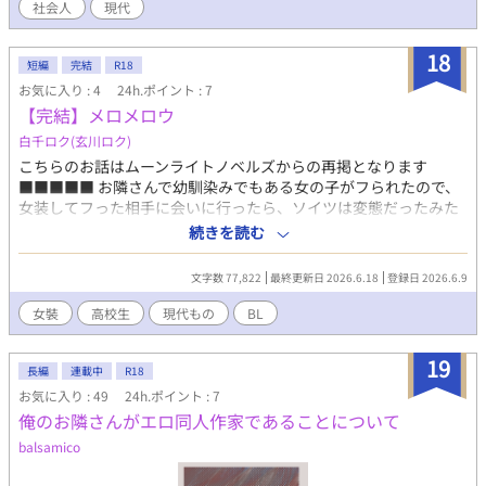
社会人
現代
18
短編
完結
R18
お気に入り : 4
24h.ポイント : 7
【完結】メロメロウ
白千ロク(玄川ロク)
こちらのお話はムーンライトノベルズからの再掲となります
■■■■■ お隣さんで幼馴染みでもある女の子がフられたので、
女装してフった相手に会いに行ったら、ソイツは変態だったみた
いな噺。 男の子(生徒会長)×女装少年(ちょっとおバカの子) 女の
続きを読む
子もいっぱい出てくるので、女子注意でもある。 【 ご注意 】 ！
本編5話、小話4話、番外編1話の全10話 (こちらでは 2026.06.09
文字数 77,822
最終更新日 2026.6.18
登録日 2026.6.9
20:00 〜 2026.06.18 20:00 に1話ずつ予約投稿済みです) 【 備考
】 ムーンライトノベルズ
女裝
高校生
現代もの
BL
https://novel18.syosetu.com/n9364bh/ アルファポリス(ここ)
https://www.alphapolis.co.jp/novel/254189682/35061465 に掲
19
載しています
長編
連載中
R18
お気に入り : 49
24h.ポイント : 7
俺のお隣さんがエロ同人作家であることについて
balsamico