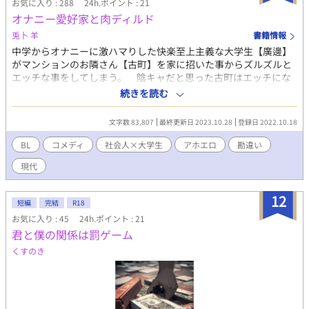
お気に入り : 288
24h.ポイント : 21
オナニー愛好家と肉ディルド
兎卜 羊
書籍情報
中学からオナニーに激ハマりした快楽至上主義な大学生【廣邊】
がマンションのお隣さん【古町】を家に招いた事からズルズルと
エッチな事をしてしまう。 陰キャだと思った古町はエッチにな
ると人が変わった様に責めて来て。 しかも、なぜだかやたらと
続きを読む
手慣れていて廣邊は戸惑いながらも初めての経験にハマって
―――能天気な陽キャ大学生と何やら訳アリ陰キャ？サラリーマ
文字数 83,807
最終更新日 2023.10.28
登録日 2022.10.18
ンが、ただただエッチしてるだけのアホエロ小説。 ★ムーンラ
イトノベルズ様で掲載していた作品を加筆修正して連載版にして
BL
コメディ
社会人×大学生
アホエロ
勘違い
います。
現代
12
短編
完結
R18
お気に入り : 45
24h.ポイント : 21
君と僕の関係は罰ゲーム
くすのき