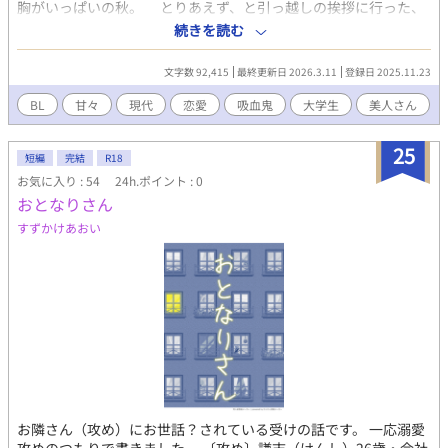
胸がいっぱいの秋。 とりあえず、と引っ越しの挨拶に行った、
お隣さんは超美形の眼鏡のお兄さんで秋は彼に見とれてしまう。
続きを読む
美しいものを描きたくなる悪癖を持つ秋は、いつかこの人を描
いてみたい。 そう心底思うのだった。 お隣のお兄さんに会う
文字数 92,415
最終更新日 2026.3.11
登録日 2025.11.23
度にその欲求が秋の中で深まる。 しかし、そんなお兄さんが疲
れのせいで食欲が無く、エナジーゼリ―で食事を済ませていると
BL
甘々
現代
恋愛
吸血鬼
大学生
美人さん
告白する。 そのことを心配した秋は毎晩お兄さんに不器用な手
料理を振る舞うことに。 しかし、秋の行動力むなしくお兄さん
25
はどんどんやつれていく、というか老け込んでいく。 心配でた
短編
完結
R18
まらない秋が、何か病気でもあるのか？ と訊ねると、お兄さん
お気に入り : 54
24h.ポイント : 0
は信じてもらえないかもしれないけど、と語り出した。 お兄さ
おとなりさん
んいわく、彼は吸血鬼であるとのこと。 加えて最近人間の生き
すずかけあおい
血を吸っていないのでエネルギーを消耗してしまい、若さを保て
なくなってきている、と言う。 美麗なお兄さんを描きたい秋
は、じゃあ、俺の血を吸って下さい！ と宣言してしまい、それ
をきっかけにお兄さんと超親密な関係になる。 平凡な美大生と
超美形吸血鬼コンビのほのぼの生活、開幕！
お隣さん（攻め）にお世話？されている受けの話です。 一応溺愛