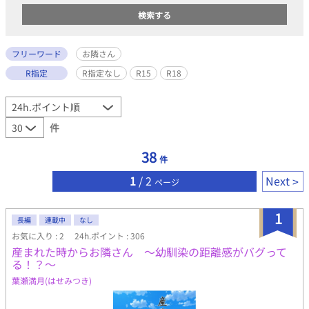
フリーワード
お隣さん
R指定
R指定なし
R15
R18
件
38
件
1
/ 2
Next
ページ
1
長編
連載中
なし
お気に入り : 2
24h.ポイント : 306
産まれた時からお隣さん 〜幼馴染の距離感がバグって
る！？〜
葉瀬満月(はせみつき)