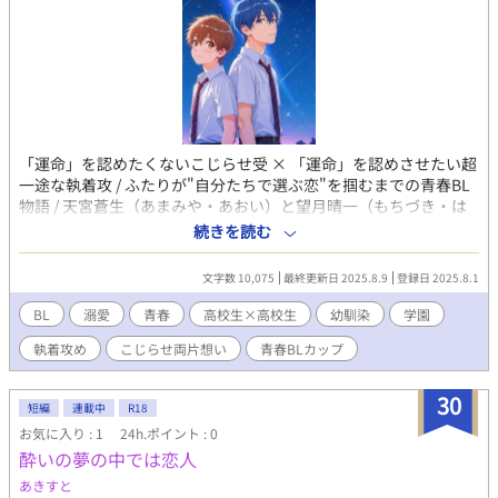
「運命」を認めたくないこじらせ受 × 「運命」を認めさせたい超
一途な執着攻 / ふたりが"自分たちで選ぶ恋"を掴むまでの青春BL
物語 / 天宮蒼生（あまみや・あおい）と望月晴一（もちづき・は
るいち）は、七夕という同じ日に同じ病院で生まれ、幼稚園から
続きを読む
高校2年の今に至るまで一度もクラスが別れたことがない“幼なじ
み”だ。 両親同士も仲が良く、家は隣同士。誕生日も合同で祝う
文字数 10,075
最終更新日 2025.8.9
登録日 2025.8.1
のが当たり前。保育器からのお隣さんとあって、周囲からも、冗
談交じりに「運命のふたり」だと冷やかされてきた。 それでも、
BL
溺愛
青春
高校生×高校生
幼馴染
学園
アオイは信じていた。ずっと一緒の親友だってーーちょうど一年
執着攻め
こじらせ両片想い
青春BLカップ​
前の七夕までは 「アオ、もういい加減認めて？ これが運命だっ
てーー」 「そんなものに支配されたくないーーハルのそれは恋じ
ゃなくて、刷り込みなんだよ」 “誰かに決められた関係”じゃない
30
短編
連載中
R18
気持ちを信じたくて、すれ違い続けるふたりの関係 ※青春BLカッ
お気に入り : 1
24h.ポイント : 0
プにチャンレジしますので、よければ応援お願いします！
酔いの夢の中では恋人
あきすと