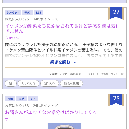
27
ｼｮｰﾄｼｮｰﾄ
完結
R18
お気に入り : 95
24h.ポイント : 0
イケメン幼馴染たちに溺愛されてるけど鈍感な僕は気付
きません
もかりん
僕にはキラキラした双子の幼馴染がいる。 王子様のような紳士な
イケメン葉山陸斗とワイルド系イケメンの葉山海斗。 でも、僕の
前ではツンデレな陸斗とワンコ属性の海斗。 お隣さん同士で生ま
れた頃から3兄弟のように育っていつも一緒だったが… 自己肯定
続きを読む
感の低い僕は、自分が邪魔者だと思い込み、2人から逃げまくる…
賢い2人に結局捕まり、激甘な3人暮らしを始めることに… ※主人
文字数 12,295
最終更新日 2023.1.10
登録日 2023.1.10
公が攻め受け同時のサンドイッチがあります。苦手な方はご注意
ください。
BL
リバあり
3Pあり
溺愛/執着
28
長編
完結
R18
お気に入り : 83
24h.ポイント : 0
お隣さんがエッチなお裾分けばかりしてくる
サトー