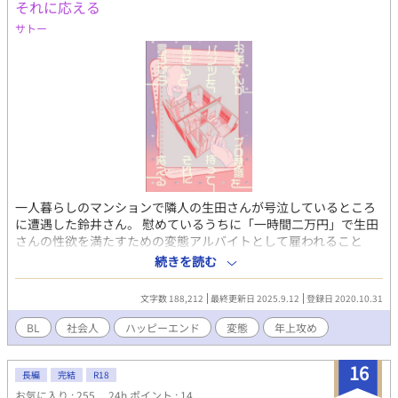
それに応える
サトー
一人暮らしのマンションで隣人の生田さんが号泣しているところ
に遭遇した鈴井さん。 慰めているうちに「一時間二万円」で生田
さんの性欲を満たすための変態アルバイトとして雇われること
に。 キモイのに気持ちがいいことばかりしてくる生田さんに応え
続きを読む
ようと、必死になっている鈴井さんの心境にも少しずつ変化が訪
れる。 イケメン変態サラリーマンの攻めと、小型犬似の可愛いガ
文字数 188,212
最終更新日 2025.9.12
登録日 2020.10.31
テン系の受けと、守銭奴系女王様の元カレのお話しです。 ※性描
写があるお話しにはサブタイトルに★マークがついています。 こ
BL
社会人
ハッピーエンド
変態
年上攻め
の作品はムーンライトノベルズにも投稿しています。 表紙：ころ
も様
16
長編
完結
R18
お気に入り : 255
24h.ポイント : 14