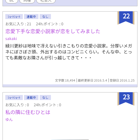
22
ｼｮｰﾄｼｮｰﾄ
連載中
なし
お気に入り : 21
24h.ポイント : 0
恋愛下手な恋愛小説家が恋をしてみました
sakaki
緑川更紗は地味で冴えない引きこもりの恋愛小説家。分厚いメガ
ネにぼさぼさ頭、外出するのはコンビニくらい。そんな中、とっ
ても素敵なお隣さんが引っ越してきて・・・
文字数 18,494
最終更新日 2016.5.4
登録日 2016.1.25
23
ｼｮｰﾄｼｮｰﾄ
連載中
なし
お気に入り : 0
24h.ポイント : 0
私の隣に住むひとは
ゆん