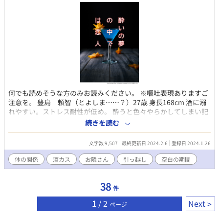
何でも読めそうな方のみお読みください。 ※嘔吐表現ありますご
注意を。 豊島 頼智（とよしま……？）27歳 身長168cm 酒に溺
れやすい。ストレス耐性が低め。 酔うと色々やらかしてしまい記
憶薄め。 仕事を辞めるまでは、真面目に働いていた。 生活する事
続きを読む
が下手な自覚はある。 趣味は字を書く事。 守岡 （かみおか）
190㎝ 年齢不詳（アラサー？） あまり部屋から出ずに在宅で仕事
文字数 9,507
最終更新日 2024.2.6
登録日 2024.1.26
をしている。喫煙者。 頼智に対しては最終から なぜか好意的だっ
た。 続きはこちらで書きます。 セフレ？から恋人になっていくん
体の関係
酒カス
お隣さん
引っ越し
空白の期間
だと思います。 頼智の名前、あえて読み方は伏せておきます。分
かる方は、是非笑ってください。
38
件
1
/ 2
Next
ページ