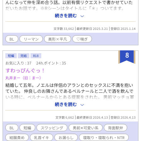
んになって仲を深め合う話。以前有償リクエストで書かせていた
だいたお話です。※Rシーンはタイトルに「＊」ついてます。
【受】乾 巧（いぬい たくみ） 26歳。一人娘の咲を育てながら
続きを読む
真面目に働くシングルファザー。人付き合いは苦手。 【攻】新
島 航（にいじま わたる） 27歳。巧の取引先の営業マンでお隣
文字数 33,662
最終更新日 2025.3.21
登録日 2025.1.14
さん。息子が一人のイケメンシングルファザー。 更新のお知らせ
などはXでやってるので、ご興味ある方はフォローしていただける
BL
リーマン
美形×平凡
♡喘ぎ
と嬉しいです。
8
短編
完結
R18
お気に入り : 37
24h.ポイント : 35
すわっぴんぐっ！
丸井まー（旧：まー）
結婚して五年。ノエルは伴侶のアランとのセックスに不満を抱い
ていた。 仲良しのお隣さんであるベルナールと二人で酒を飲んで
いる時に、ベルナールからとある提案をされた。 男前マッチョ軍
人✕可愛い系事務員。 ※スワッピングです！ ※ムーンライトノベ
続きを読む
ルズさんでも公開しております。
文字数 6,662
最終更新日 2026.4.13
登録日 2026.4.13
BL
短編
スワッピング
男前✕可愛い系
背面駅弁
結腸責め
乳首イキ
お漏らし
寝取り・寝取られ・NTR