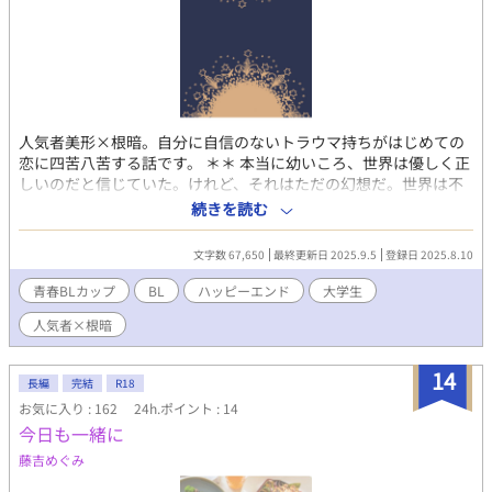
人気者美形×根暗。自分に自信のないトラウマ持ちがはじめての
恋に四苦八苦する話です。 ＊＊ 本当に幼いころ、世界は優しく正
しいのだと信じていた。けれど、それはただの幻想だ。世界は不
平等で、こんなにも息苦しい。 それなのに、世界の中心で笑って
続きを読む
いるような男に恋をしてしまった……というような話です。 大学
生同士。リア充美形と根暗くんがアパートのお隣さんになったこ
文字数 67,650
最終更新日 2025.9.5
登録日 2025.8.10
とで始まる恋の話。少しでも楽しんでいただければ嬉しいです。
青春BLカップ​
BL
ハッピーエンド
大学生
人気者×根暗
14
長編
完結
R18
お気に入り : 162
24h.ポイント : 14
今日も一緒に
藤吉めぐみ