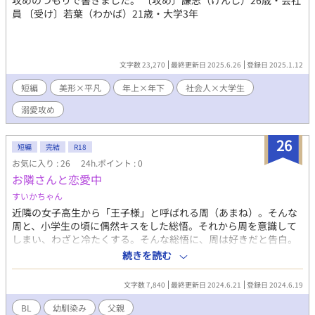
攻めのつもりで書きました。 〔攻め〕謙志（けんし）26歳・会社
員 〔受け〕若葉（わかば）21歳・大学3年
文字数 23,270
最終更新日 2025.6.26
登録日 2025.1.12
短編
美形×平凡
年上×年下
社会人×大学生
溺愛攻め
26
短編
完結
R18
お気に入り : 26
24h.ポイント : 0
お隣さんと恋愛中
すいかちゃん
近隣の女子高生から「王子様」と呼ばれる周（あまね）。そんな
周と、小学生の頃に偶然キスをした総悟。それから周を意識して
しまい、わざと冷たくする。そんな総悟に、周は好きだと告白。
パニックになった総悟は、つい「好きではない」と言ってしま
続きを読む
う。周は、当てつけのように女子と交際をスタート。総悟は、や
っと周への想いに気がつくが・・・。 そして、2人の父親達
文字数 7,840
最終更新日 2024.6.21
登録日 2024.6.19
も・・・。
BL
幼馴染み
父親