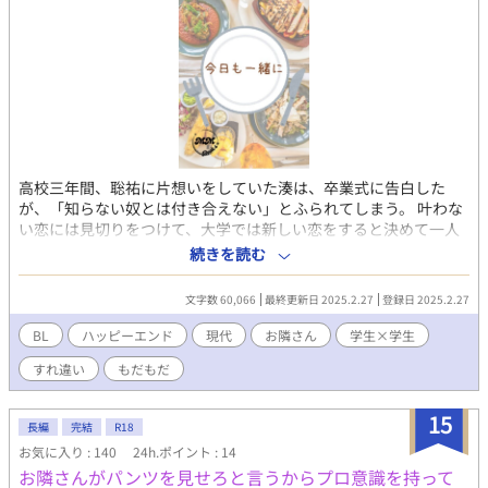
高校三年間、聡祐に片想いをしていた湊は、卒業式に告白した
が、「知らない奴とは付き合えない」とふられてしまう。 叶わな
い恋には見切りをつけて、大学では新しい恋をすると決めて一人
暮らしを始めた湊だったが、隣に引っ越していたのは聡祐だっ
続きを読む
た。 隣に自分に好きだと言ったやつがいるのは気持ち悪いだろう
と思い、気を遣い距離を取る湊だったが、聡祐は『友達』として
文字数 60,066
最終更新日 2025.2.27
登録日 2025.2.27
接するようになり、毎日一緒に夕飯を食べる仲になる。近すぎる
距離に一度は諦めたのに湊の気持ちは揺れ動いて…… 聡祐とは友
BL
ハッピーエンド
現代
お隣さん
学生×学生
達になると決めて幸せになれる恋を始めるべきか、傍に居れるう
すれ違い
もだもだ
ちは諦めずに好きなままでいればいいのか――ドキドキの新生
活、お隣さんラブ。
15
長編
完結
R18
お気に入り : 140
24h.ポイント : 14
お隣さんがパンツを見せろと言うからプロ意識を持って