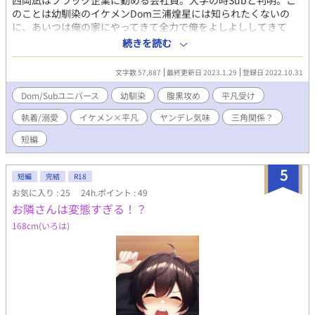
西岡凪はブラック企業に勤める会社員。大学の時Subと判明。こ
のことは幼馴染のイケメンDom三浦煌星には知られたくないの
に、あいつは俺の家にやってきて全力で俺をよしよししてきて
――？ 「煌星が入れてくれる蜂蜜入りのミルクティーを飲むとな
続きを読む
んだか眠くて気持ち良くなっちゃうんだよな」 ※バレてる 【受
けにだけ優しい腹黒Dom×口の悪い社畜Sub】 受→西岡凪（27
文字数 57,887
最終更新日 2023.1.29
登録日 2022.10.31
歳）、Sub。ブラック企業務めの平凡会社員。煌星とは実家がお
隣さんだった。昔は俺がヒーローだったのに、と思ってる。 攻→
Dom/Subユニバース
幼馴染
腹黒攻め
平凡受け
三浦煌星（26歳）、Dom。優良ホワイト企業勤務、腹黒執着系イ
執着/溺愛
イケメン×平凡
ヤンデレ気味
三角関係？
ケメン。凪の世話を焼くのがライフワーク。彼に気づかれぬよう
大学時代からこっそり催眠をかけ躾（開発）している。 ※お祭り
短編
に便乗して書いたことないDom/Subユニバースを書いてみる試
み。慣れてないので設定はゆるゆるです。 ※痛みを伴うプレイは
5
ありません
短編
完結
R18
お気に入り : 25
24h.ポイント : 49
お隣さんは変態すぎる！？
168cm(いろは)