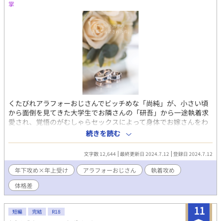
掌
を飲みたい♂」の二人組もゲスト参加します。 なお、この話を
投稿した後に筆者は夢の国の住人に消されているかもしれませ
ん。 20.05.13 新話投稿しました。いつからこの小説はアクショ
ンものになったやら。そして観覧車内でのHをどうするか考えて
いる！ 20.05.15 R18回を投稿しました。ち●こと一緒に指も挿
入、BLでは一回しかお目にかかったことがないな。あと、受けが
脱がしやすい服を着るのは暗黙の了解かな？ 20.05.16 夢の国の
住人に喧嘩を売った回を投稿しました。 20.05.17 新話投稿しま
した。よいこはこの話みたいにトイレで小さな男の子にトラウマ
を与える真似はしないようにね！ 20.05.19 新話投稿しました。
良い最終回だっ……いえ、次が最終回になりそうです。 20.05.20
くたびれアラフォーおじさんでビッチめな「尚純」が、小さい頃
最終回投稿しました。とりあえず二人は相思相愛になれまし
から面倒を見てきた大学生でお隣さんの「研吾」から一途執着求
た。初めてまともに終わらせた作品かもしれない。
愛され、覚悟のがむしゃらセックスによって身体でお嫁さんをわ
からせられる話。 コミッションにて執筆させていただいたお話で
続きを読む
す。ありがとうございました！ ・web拍手 http://bit.ly/38kXFb0
・X垢 https://twitter.com/show1write
文字数 12,644
最終更新日 2024.7.12
登録日 2024.7.12
年下攻め×年上受け
アラフォーおじさん
執着攻め
体格差
11
短編
完結
R18