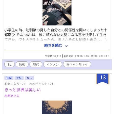
小学生の時、幼馴染の発した自分との関係性を聞いてしまった十
都棗(とそなつめ)は、彼に頼らない人間になる事を決意して生き
てきた。でも大学生となったら、まさかその幼馴染と再会し、し
かもお隣さんになっていた。 彼は僕の事を親友と呼ぶが、僕はそ
続きを読む
のつもりはなくて……。 陽キャ✕陰キャ
文字数 38,411
最終更新日 2026.1.16
登録日 2026.1.1
BL
短編
現代
イケメン
陽キャ×陰キャ
13
長編
完結
なし
お気に入り : 74
24h.ポイント : 21
きっと世界は美しい
木原あざみ