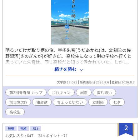
明るいだけが取り柄の俺、宇多朱音(うだあかね)は、幼馴染の佐
野銀河(さのぎんが)が好きだ。 高校生になって別の学校へ行くと
思っていた朱音は、同じ高校だと知って浮かれていた。しかし、
再会した彼は朱音の身長を抜き去って高校デビューを果たしてい
続きを読む
た。ノンケなのに異常なほどスキンシップが過剰な銀河に翻弄さ
れていく朱音。そして、高校生活での言動によって二人の関係は
文字数 18,085
最終更新日 2026.8.6
登録日 2026.8.3
大きく変わっていくことになる。 恋心を知りながらノンケなのに
異常なほどスキンシップの激しい銀河と、恋心を知られていない
第2回青春BLカップ
じれキュン
溺愛
両片思い
と秘密を抱えながら日々悶々としている朱音の淡い青春ラブスト
無自覚(攻)
独占欲
ちょっと切ない
幼馴染
七夕
ーリー。 王道の幼馴染じれキュンBL！ ちょっと以上に距離感バ
グってる！？ 【完結確約】なので初日から読んでもらえると嬉し
高校生
いです。 ✦初日(8月3日)から8月9日までの7日間は2話掲載！ 時間
帯(目安)：7:40(土日祝/11:40)/19:40予定 仕様を良く分かってな
2
いので、ボーナスタイムによって変更する場合もあります。朝は2
短編
完結
R18
話投稿時のみ 投稿日：8月3日 完結日：8月31日(予定) ©2026
お気に入り : 647
24h.ポイント : 71
kurehaCorp. 【無断転載使用AI学習全て禁止】All rights