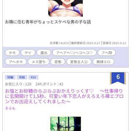
お隣に住む青年がちょっとスケベな男の子な話
文字数 14,015
最終更新日 2025.5.27
登録日 2025.5.13
ホモ
ゲイ
露出
アヘアヘ♡/ヘコヘコ♡
アヘ顔
アへオホ
メス堕ち
変態
変態主人公
無様エロ
6
短編
完結
R18
お気に入り : 129
24h.ポイント : 42
お塩とお砂糖のらぶらぶおかえりっくす♡ ～仕事帰り
に玄関開けて1,5秒、可愛い年下恋人がえろえろ裸エプロ
ンでお出迎えしてくれました～
そらも