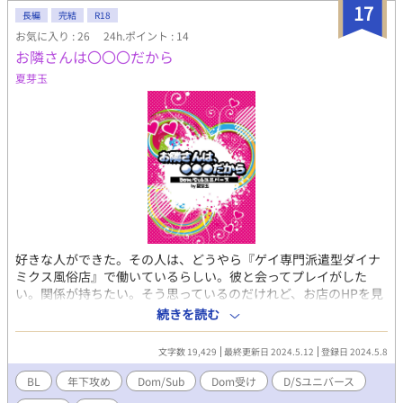
かサイトで完結済み作品を、大幅に加筆修正した改稿版とりなり
17
長編
完結
R18
ます。 ❥本編完結後の番外編は、アルファポリス様のみで掲載し
お気に入り : 26
24h.ポイント : 14
てます。
お隣さんは〇〇〇だから
夏芽玉
好きな人ができた。その人は、どうやら『ゲイ専門派遣型ダイナ
ミクス風俗店』で働いているらしい。彼と会ってプレイがした
い。関係が持ちたい。そう思っているのだけれど、お店のHPを見
ても彼の情報が全然ない。彼は確かにそのお店のキャストのはず
続きを読む
なのに。 彼に会うために、今日も風俗店のHPをチェックする。
その様子を見ていた職場の後輩が、強引にホテルに誘ってき
文字数 19,429
最終更新日 2024.5.12
登録日 2024.5.8
て…… 【腹黒Sub(年下)】×【ヘタレDom(年上)】 2024/3/10
J.GARDEN55の隣接サークル企画『隣。のBL』で無料配布した内
BL
年下攻め
Dom/Sub
Dom受け
D/Sユニバース
容の加筆版になっています。