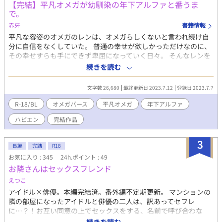
【完結】平凡オメガが幼馴染の年下アルファと番うま
reserved.
で。
赤牙
書籍情報
平凡な容姿のオメガのレンは、オメガらしくないと言われ続け自
分に自信をなくしていた。 普通の幸せが欲しかっただけなのに、
その幸せすらも手にできず卑屈になっていく日々。 そんなレンを
揶揄う十歳年下のハヤト。 同じアパートのお隣さんで、腐れ縁の
続きを読む
ハヤトとレンだったが、ある日を境に一線を越えてしまう。 ハヤ
トがアルファだと分かり、戸惑うレンはハヤトの幸せをこんな自
文字数 26,680
最終更新日 2023.7.12
登録日 2023.7.7
分が奪ってはいけないと逃げ出してしまう…… 生意気な年下アル
ファ×ネガティブな平凡オメガのハピエンのお話です。 オメガバ
R-18/BL
オメガバース
平凡オメガ
年下アルファ
ースの設定をお借りしています。
ハピエン
完結作品
3
長編
完結
R18
お気に入り : 345
24h.ポイント : 49
お隣さんはセックスフレンド
えつこ
アイドル×俳優。本編完結済。番外編不定期更新。 マンションの
隣の部屋になったアイドルと俳優の二人は、訳あってセフレ
に…？！お互い同意の上でセックスをする、名前で呼び合わな
い、好きにならない…など決め事をして、セフレ活動を始めた二