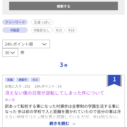
フリーワード
王道っぽい
R指定
R指定なし
R15
R18
件
3
件
1
長編
連載中
R18
お気に入り : 152
24h.ポイント : 14
冴えない僕の日常が逆転してしまった件について
みぃな
訳あって転校する事になった村瀬歩は全寮制の学園生活する事に
なった 歩は前の学校で人と距離を置かれていたので自分の事は冴
えない地味でコミュ障な男と認識している だが、歩は知らない。
距離を置かれていたのは歩が美しすぎてなおかつ人格が良すぎて
続きを読む