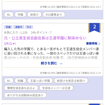
誰も手に入れない高嶺の花として歩はみんなのもの抜け駆け厳禁
見守ろうがあったからだと 無自覚天然タラシが新たな学園生活で
文字数 16,300
最終更新日 2022.3.19
登録日 2021.10.7
人たちをたらしこむお話しです。 --------------- 一応タグにはＲ18
は張りますが中々出てこないと思います。入る際には印をつける
BL
学園
総受け
R18要素あり
ので苦手な方は飛ばしてください！ 読む専門だっのですが 学園も
のを読みたくなり探しましたが最近は転生物が多く(めっちゃ大好
2
き) 中々なかった為、自分で書いて見ることにしました。王道っぽ
短編
連載中
R18
いの書きたいなぁと思っています。 ⚠️注意⚠️ 読み専門だった為、
お気に入り : 1,126
24h.ポイント : 7
文字書きが拙いです 生暖かい目で見てください。👀 毎週1話更新
元・公立高生徒会副会長は王道学園に馴染めない
出来たらなとして思っています。
Q矢(Q.➽)
書籍情報
編入した先の学園で、とある一言がもとで王道生徒会メンバー達
に追い回される事になった、一部のスペックだけは王道っぽい身
長182センチの元・生徒会副会長 佐藤 忍。(自己評価低めの常識
人) 古式ゆかしい王道学園(？)の生徒会役員達に次々遭遇する日々
続きを読む
の中で、とある切実な思いを抱く。 「尻を死守したまま、早く卒
業したい。」 心情的には総受けです。 ※シリアスではありませ
文字数 40,999
最終更新日 2022.2.14
登録日 2022.1.27
ん。 ※生真面目な方にはおすすめできません。 ※R18は保険。 ※
正統派王道話ではありません。
BL
短編
王道っぽい学園
総受けを拒否る総受け
俺様生徒会長も出るよ
生徒会メンバーは王道
ありがちな幼馴染み設定あり