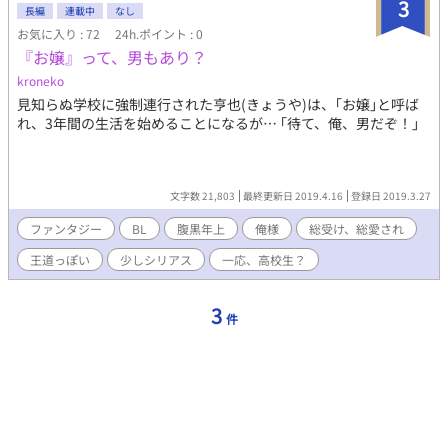
3
長編
連載中
なし
お気に入り : 72
24h.ポイント : 0
『お嬢』って、男もあり？
kroneko
見知らぬ学校に強制連行された亨也(きょうや)は、｢お嬢｣と呼ば
れ、3年間の生活を始めることになるが… ｢待て、俺、男だぞ！｣
文字数 21,803
最終更新日 2019.4.16
登録日 2019.3.27
ファンタジー
BL
腹黒年上
俺様
総受け、総愛され
王道っぽい
少しシリアス
一応、高校生？
3
件