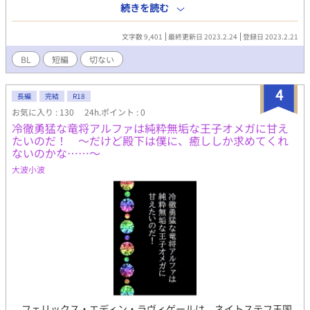
間を激しく華やかに、遥か遠い未来に安定を。 当たり前の願望を
続きを読む
抱く男に訪れた出会いと別れは、瞬きの間のようだった。
文字数 9,401
最終更新日 2023.2.24
登録日 2023.2.21
BL
短編
切ない
4
長編
完結
R18
お気に入り : 130
24h.ポイント : 0
冷徹勇猛な竜将アルファは純粋無垢な王子オメガに甘え
たいのだ！ ～だけど殿下は僕に、癒ししか求めてくれ
ないのかな……～
大波小波
フェリックス・エディン・ラヴィゲールは、ネイトステフ王国