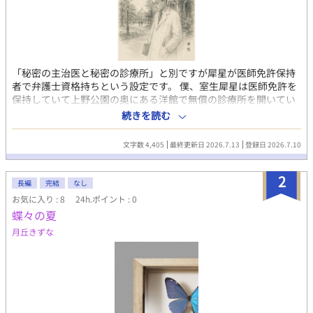
「秘密の主治医と秘密の診療所」と別ですが犀星が医師免許保持
者で弁護士資格持ちという設定です。 僕、室生犀星は医師免許を
保持していて上野公園の奥にある洋館で無償の診療所を開いてい
る。 *-*-*-*-*-*-*-*-*-*-*-**-*-*-*-*-*-* ⌜齊藤茂吉視点⌟ 僕、齊藤
続きを読む
茂吉は妻子ある身でありながら、室生犀星君に恋をしていた。 十
五歳で齊藤の養子になり、輝子と結婚し、息子二人に恵まれた 他
文字数 4,405
最終更新日 2026.7.13
登録日 2026.7.10
人から見れば順風満帆な人生だろう。 だが、室生君の詩を読んだ
時、衝撃を受けた。 瑞々しいまでの愛の詩を。 そして、室生君が
2
僕や鴎外先生と同じ医学の徒であり、 弁護士資格まで保持してい
長編
完結
なし
とは知らなかった。
お気に入り : 8
24h.ポイント : 0
蝶々の夏
月丘きずな