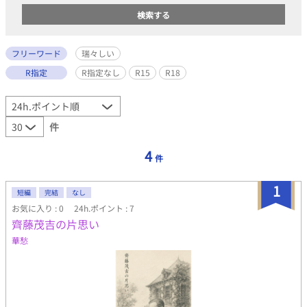
フリーワード
瑞々しい
R指定
R指定なし
R15
R18
件
4
件
1
短編
完結
なし
お気に入り : 0
24h.ポイント : 7
齊藤茂吉の片思い
華愁