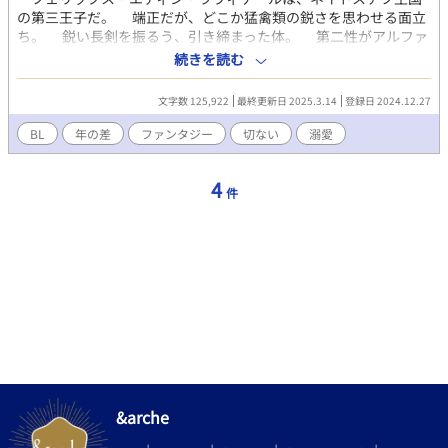
の第三王子だ。 端正だが、どこか猛禽類の鋭さを思わせる面立
ち。 鋭い長剣を振るう、引き締まった体。 第二性がアルファ
だからというだけではない、自らを鍛え抜いた武人だった。 彼
続きを読む
は『竜将』と呼ばれる称号と共に、内戦に苦しむ隣国へと派遣さ
れていた。 軍閥のクーデターにより内戦の起きた、テミスアー
文字数 125,922
最終更新日 2025.3.14
登録日 2024.12.27
リン王国。 そこでは、国王の第二夫人が亡命の準備を急いでい
た。 王は戦闘で命を落とし、彼の正妻である王妃は早々と我が
BL
年の差
ファンタジー
切ない
溺愛
子を連れて逃げている。 仮王として指揮をとる第二夫人の長男
は、近隣諸国へ支援を求めて欲しいと、彼女に亡命を勧めた。
4
仮王の弟である、アルネ・エドゥアルド・クラルは、兄の力にな
件
れない歯がゆさを感じていた。 瑞々しい、均整の取れた体。
絹のような栗色の髪に、白い肌。 美しい面立ちだが、茶目っ気
も覗くつぶらな瞳。 第二性はオメガだが、彼は利発で優しい少
年だった。 そんなアルネは兄から聞いた、隣国の支援部隊を指
揮する『竜将』の名を呟く。 「フェリックス・エディン・ラヴィ
ゲール殿下……」 不思議と、勇気が湧いてくる。 「長い、お名
前。まるで、呪文みたい」 その名が、恋の呪文となる日が近い
ことを、アルネはまだ知らなかった。
&arche