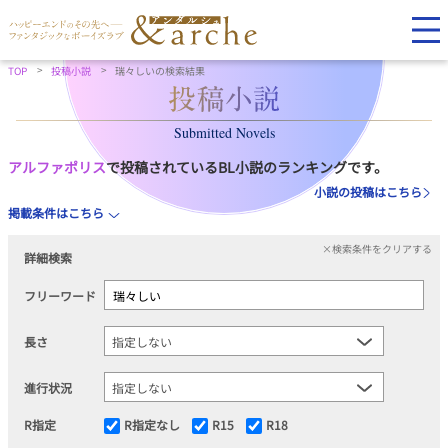
TOP
投稿小説
瑞々しいの検索結果
Submitted Novels
アルファポリス
で投稿されているBL小説のランキングです。
小説の投稿はこちら
掲載条件はこちら
×検索条件をクリアする
詳細検索
フリーワード
長さ
進行状況
R指定
R指定なし
R15
R18