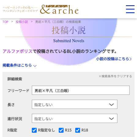
TOP
投稿小説
男前×平凡（三白眼）の検索結果
Submitted Novels
アルファポリス
で投稿されているBL小説のランキングです。
小説の投稿はこちら
掲載条件はこちら
×検索条件をクリアする
詳細検索
フリーワード
長さ
進行状況
R指定
R指定なし
R15
R18