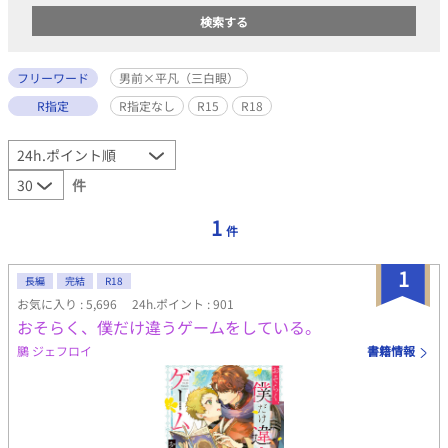
フリーワード
男前×平凡（三白眼）
R指定
R指定なし
R15
R18
件
1
件
1
長編
完結
R18
お気に入り : 5,696
24h.ポイント : 901
おそらく、僕だけ違うゲームをしている。
鵩 ジェフロイ
書籍情報