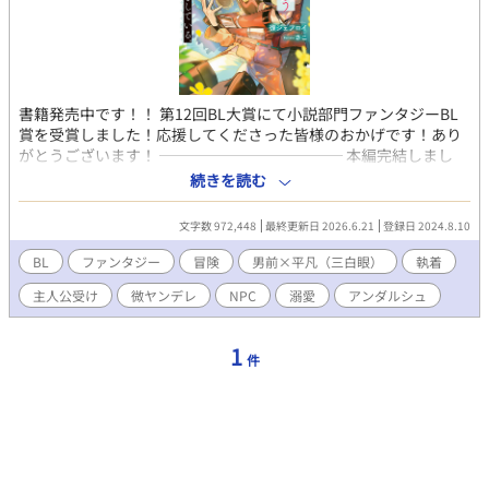
書籍発売中です！！ 第12回BL大賞にて小説部門ファンタジーBL
賞を受賞しました！応援してくださった皆様のおかげです！あり
がとうございます！ ──────────── 本編完結しまし
た！番外編更新予定です。 -- ほとんどの社会活動を仮想空間で行
続きを読む
うようになった現在。誰もが夢に見た「本物のような異世界」と
言っても過言ではないリアリティを持った新作VRMMORPG『Arca
文字数 972,448
最終更新日 2026.6.21
登録日 2024.8.10
Storia（アルカストーリア）』通称アルストがリリースされた。
読書中毒の遠野嗣治はこのゲームの宣伝を見て考えた。「そんな
BL
ファンタジー
冒険
男前×平凡（三白眼）
執着
に作り込まれているなら独自の歴史、文化から生まれた本を読み
主人公受け
微ヤンデレ
NPC
溺愛
アンダルシュ
まくれるのでは…？」と。モンスターとバトルをするでもなく、
町から町へ渡り歩くような冒険をガン無視して最初の町のギルド
資料室に入り浸り、町から出る気配が一切ない様子に徐々に困惑
1
件
するNPC達。爆笑しながら見守るサポートAI。 ゲームの世界で好
きなだけ読書をして、たまに資金調達の為に情報整理のバイト
（※クエスト）をしていたらいつの間にかワケアリ男前傭兵に囲
われていた遠野のゲームプレイ記。 ※メインCPは固定。 ※出会い
は結構早いですが、くっつくのは少し時間かかるかもです。 ※デ
スゲームとかログアウト不可とかではないです。