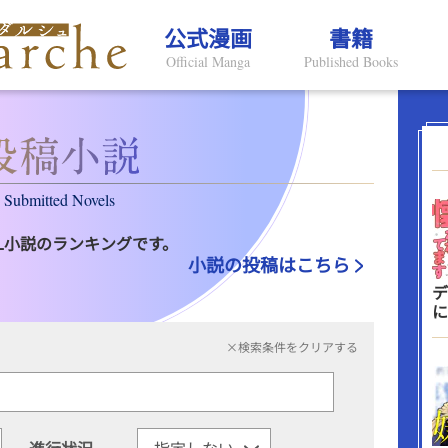
公式漫画
書籍
Official Manga
Published Books
Submitted Novels
L小説のランキングです。
小説の投稿はこちら
デ
に
×検索条件をクリアする
進行状況