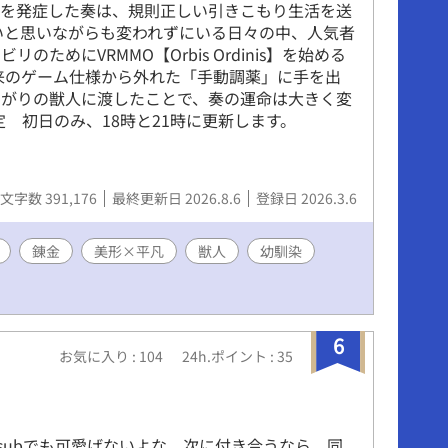
い髪の暗殺者が探している張本人。 そう、記憶を
症を発症した奏は、規則正しい引きこもり生活を送
の、記憶を取り戻すための二度目のゲームが始ま
いと思いながらも変われずにいる日々の中、人気者
強の暗殺者×記憶喪失の錬金術師 ※全71話。執筆
ためにVRMMO【Orbis Ordinis】を始める
完結保障です ※恋愛要素はゆっくりと始まってき
来のゲーム仕様から外れた「手動調薬」に手を出
めが暗殺者である関係で、残酷な描写もございま
すがりの獣人に渡したことで、奏の運命は大きく変
ームということでエフェクト処理をしているため
定 初日のみ、18時と21時に更新します。
手ではありませんが、お気を付けください ※主人
トラウマエピソードがございます。ネタバレのた
とは伏せますが、必ず「何でも許せる方のみ」ご
文字数 391,176
最終更新日 2026.8.6
登録日 2026.3.6
。 ※タグは地雷確認のために置いております。
錬金
美形×平凡
獣人
幼馴染
6
お気に入り : 104
24h.ポイント : 35
subでも可愛げないよな。次に付き合うなら、同