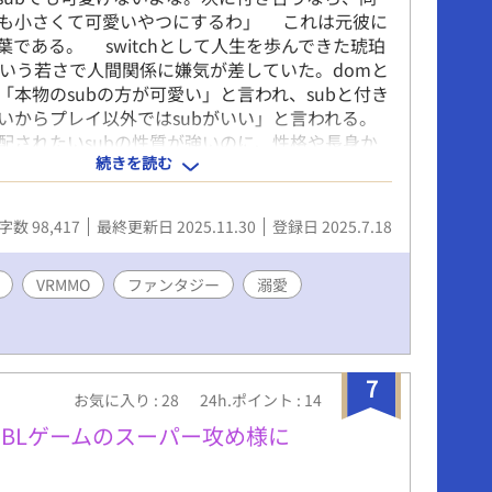
chでも小さくて可愛いやつにするわ」 これは元彼に
葉である。 switchとして人生を歩んできた琥珀
という若さで人間関係に嫌気が差していた。domと
「本物のsubの方が可愛い」と言われ、subと付き
いからプレイ以外ではsubがいい」と言われる。
されたいsubの性質が強いのに、性格や長身か
続きを読む
して扱われることが多かった。 そんな傷付いた琥
て、親友の萩原はとあるゲームを勧めた。いま世
気なVRMMOゲームであるそれは、リアルな世界
字数 98,417
最終更新日 2025.11.30
登録日 2025.7.18
との会話も本物の人間と話しているようだと話題の
『アンデレヴェルトオンライン』 通称AWOと呼
ゲームの世界で、ダイナミクスのことを忘れて過
VRMMO
ファンタジー
溺愛
のもいいかもしれない。でも恋愛だけはしないで
当の自分を知ったらきっと幻滅されるから。 そ
、少しの不安を胸に琥珀は仮想空間の世界に足を
＿＿＿＿それなのに、どうして好みドンピシャの
7
お気に入り : 28
24h.ポイント : 14
いてくるの…！！ Dom /Subユニバースのある世
愛系スパダリ紳士×恋愛下手な美人が見たくて書
BLゲームのスーパー攻め様に
現実の世界がある大学生の受けと、ゲームの世界
Cな攻めのスローライフ恋愛模様を楽しんでいただ