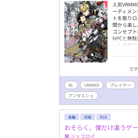
人気VRM
ーディメン
トを取りロ
間から楽し
コンセプト
NPCと無
ームの中で
に俺を愛し
に報われな
話ではあり
文字数
でもありま
編完結しま
BL
VRMMO
プレイヤー
アンダルシュ
長編
完結
R18
おそらく、僕だけ違うゲー
鵩 ジェフロイ