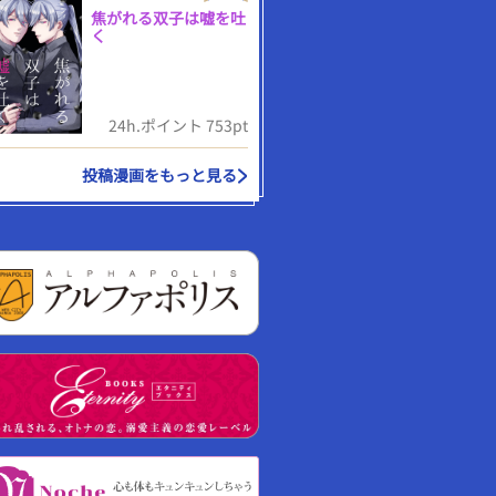
焦がれる双子は嘘を吐
く
24h.ポイント 753pt
投稿漫画をもっと見る