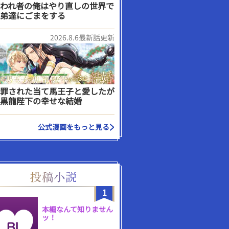
われ者の俺はやり直しの世界で
弟達にごまをする
2026.8.6最新話更新
罪された当て馬王子と愛したが
黒龍陛下の幸せな結婚
公式漫画をもっと見る
1
本編なんて知りません
ッ！