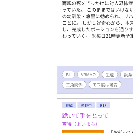
にして、赤
両親の死をきっかけに対人恐怖
無くした俺
っていた。 このままではいけな
る。 ※最
の幼馴染・悠里に勧められ、リハビリの
完了済み。
ことに。 しかし好奇心から、本
ます ※攻
し、完成したポーションを通り
す。仮想ゲ
わっていく。 ※毎日21時更新予
それほど派
公の過去に
め詳細なこ
覧ください
BL
VRMMO
生産
調薬
三角関係
モフ度は可変
長編
連載中
R18
跪いて手をとって
宵待（よいまち）
「お前って