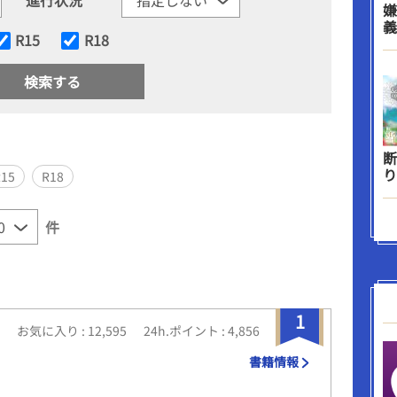
嫌
義
R15
R18
断
り
R15
R18
件
1
お気に入り : 12,595
24h.ポイント : 4,856
書籍情報