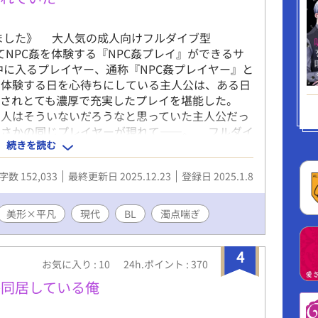
追加しました》 大人気の成人向けフルダイブ型
ってNPC姦を体験する『NPC姦プレイ』ができるサ
中に入るプレイヤー、通称『NPC姦プレイヤー』と
を体験する日を心待ちにしている主人公は、ある日
が犯されとても濃厚で充実したプレイを堪能した。
る人はそういないだろうなと思っていた主人公だっ
まさかの同じプレイヤーが現れて――。 フルダイ
続きを読む
恋人になってゲームでも現実でもヤりまくる話。本編
も更新予定） 成分表：♡喘ぎ 攻め喘ぎ（軽
字数 152,033
最終更新日 2025.12.23
登録日 2025.1.8
かける描写 衆人環視 攻め以外との絡み（挿入・
分表：アナル舐め 結腸責め 飲精（受け・攻め両
美形×平凡
現代
BL
濁点喘ぎ
4
お気に入り : 10
24h.ポイント : 370
か同居している俺