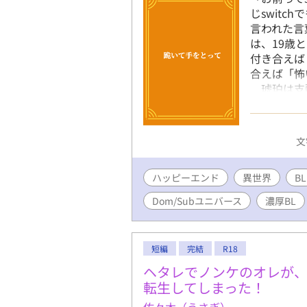
じswit
言われた言
は、19歳
付き合えば
合えば「怖
琥珀は支配
らdomと
珀を見かね
間で一番人
文
観でNPC
作品だ。 
ハッピーエンド
異世界
ばれるこの
BL
ごしてみる
Dom/Subユニバース
濃厚BL
おこう。本
んな期待と
踏み入れた
短編
完結
R18
NPCが口説
界です。溺
ヘタレでノンケのオレが、
きました。
転生してしまった！
にいるNP
佑々木（うさぎ）