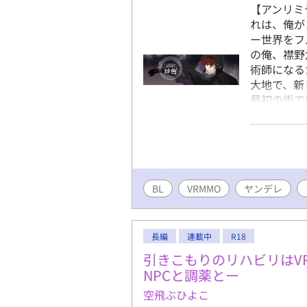
【アンリミ
れは、俺が
ー世界をフ
の俺、襟野
術師になる
大地で、新
最初の街で
殆ど事故の
る。探るよ
発した。 
か？」 暗
は、ゲーム
BL
VRMMO
ヤンデレ
人物につい
げ、追われ
生の行動。
気に入った
長編
連載中
R18
かし。俺に
引きこもりのリハビリはV
いる、とあ
NPCと調薬とー
クシルを追
空飛ぶひよこ
前こそが、