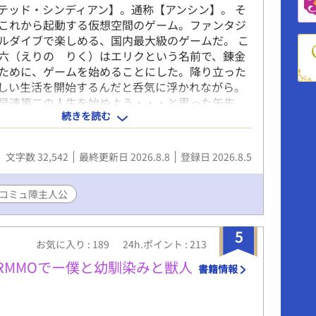
テッド・シンディアン】。通称【アンシン】。 そ
これから起動する仮想空間のゲーム。ファンタジ
ルダイブで楽しめる、国内最大級のゲームだ。 こ
六（えりの りく）はエリクという名前で、錬金
ために、ゲームを始めることにした。降り立った
しい生活を開始するんだと呑気に浮かれながら。
早速第二の人生を始めよう・・・と思った矢先、
続きを読む
ような状況で真っ赤な髪のNPC・緋色と遭遇す
うな目つきと共に、俺の前に立ちふさがって問を
「お前は、エリュクシルという男を、知っている
文字数 32,542
最終更新日 2026.8.8
登録日 2026.8.5
殺者のその男、緋色は誰かを探していた。そして俺
を始めたばかりなのに、「エリュクシル」という
ての情報を持っていると疑われた。怯えた俺は逃
コミュ障主人公
、けれどやがて捕まり。 ・・・俺が取った起死回
それは、錬金術。ひょんなことから俺の錬金術を
5
男は、俺と同居することを決めるのであった。 し
お気に入り : 189
24h.ポイント : 213
は秘密があった。絶対に誰にも言わないと誓って
RMMOでー僕と幼馴染みと獣人
書籍情報
る秘密が。 「なんであの人、一周目の俺、エリュ
っているんだろう」 ・・・ゲーム一周目の俺の名
何を隠そう、エリュクシル。世界最高の錬金術師