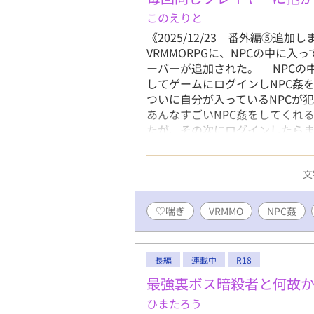
このえりと
《2025/12/23 番外編⑤
VRMMORPGに、NPCの中に入
ーバーが追加された。 NPCの
してゲームにログインしNPC姦
ついに自分が入っているNPC
あんなすごいNPC姦をしてくれ
たが、その次にログインしたら
ブ型VRMMOで出会った2人が
全3話＋番外編と小ネタ。（今後
文
度） 潮吹き 食べ物に体液を
射精有り） 濁点喘ぎ 番外編成
方）
♡喘ぎ
VRMMO
NPC姦
長編
連載中
R18
最強裏ボス暗殺者と何故
ひまたろう