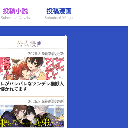
投稿小説
投稿漫画
Submitted Novels
Submitted Manga
2026.8.6最新話更新
レがバレバレなツンデレ猫獣人
懐かれてます
2026.8.6最新話更新