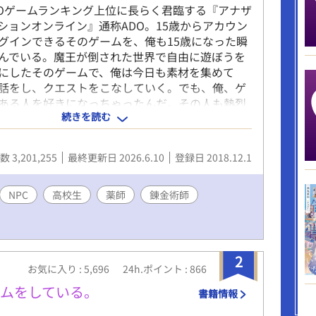
MOゲームランキング上位に長らく君臨する『アナザ
ションオンライン』通称ADO。15歳からアカウン
グインできるそのゲームを、俺も15歳になった瞬
んでいる。魔王が倒された世界で自由に遊ぼうを
にしたそのゲームで、俺は今日も素材を集めて
駄話をし、クエストをこなしていく。でも、俺、ゲ
ある人を好きになっちゃったんだ。その人も熱烈
続きを読む
てくれちゃってるんだけど。でも、その恋は絶対
い恋だった。 ゲームの中に入りこんじゃった的な
ません。ちゃんとログアウトできるしデスゲーム
 3,201,255
最終更新日 2026.6.10
登録日 2018.12.1
せん。そして主人公俺Tueeeeもありません。 本
した。他サイトにも掲載中
NPC
高校生
薬師
錬金術師
2
お気に入り : 5,696
24h.ポイント : 866
ムをしている。
書籍情報