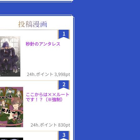
1
秒針のアンタレス
24h.ポイント 3,998pt
2
ここからは××ルート
です！？（※強制）
24h.ポイント 830pt
3