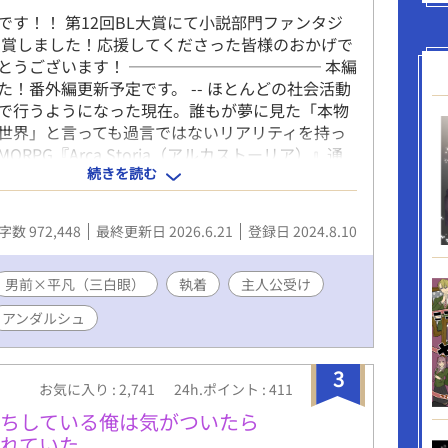
です！！ 第12回BL大賞にて小説部門ファンタジ
受賞しました！応援してくださった皆様のおかげで
とうございます！ ──────────── 本編
た！番外編更新予定です。 -- ほとんどの社会活動
で行うようになった現在。誰もが夢に見た「本物
世界」と言っても過言ではないリアリティを持っ
MORPG『Arca Storia（アルカストーリア）』通
続きを読む
がリリースされた。 読書中毒の遠野嗣治はこのゲ
を見て考えた。「そんなに作り込まれているなら
、文化から生まれた本を読みまくれるので
字数 972,448
最終更新日 2026.6.21
登録日 2024.8.10
。モンスターとバトルをするでもなく、町から町
ような冒険をガン無視して最初の町のギルド資料
り、町から出る気配が一切ない様子に徐々に困惑
男前×平凡（三白眼）
執着
主人公受け
達。爆笑しながら見守るサポートAI。 ゲームの世界
アンダルシュ
け読書をして、たまに資金調達の為に情報整理の
クエスト）をしていたらいつの間にかワケアリ男
われていた遠野のゲームプレイ記。 ※メインCPは
3
お気に入り : 2,741
24h.ポイント : 411
出会いは結構早いですが、くっつくのは少し時間か
す。 ※デスゲームとかログアウト不可とかではな
待ちしている俺は気がついたら
れていた