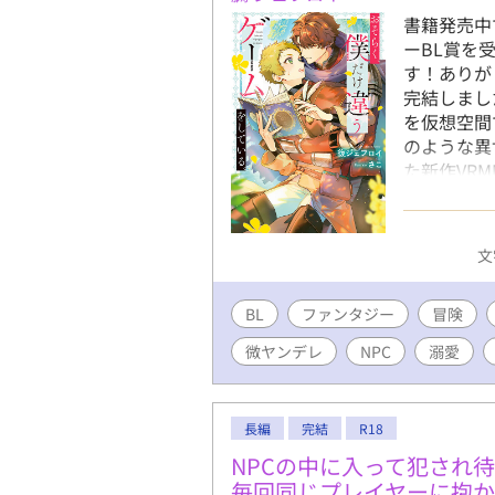
書籍発売中
ーBL賞を
す！ありが
完結しまし
を仮想空間
のような異
た新作VRM
称アルスト
ームの宣伝
独自の歴史
文
は…？」と
へ渡り歩く
BL
ファンタジー
室に入り浸
冒険
するNPC
微ヤンデレ
NPC
溺愛
で好きなだ
バイト（※
前傭兵に囲
長編
完結
R18
固定。 ※
かるかもで
NPCの中に入って犯され
いです。
毎回同じプレイヤーに抱か