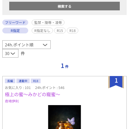
フリーワード
監禁・陵辱・凌辱
R指定
R指定なし
R15
R18
件
1
件
1
長編
連載中
R18
お気に入り : 101
24h.ポイント : 546
極上の蜜～みかどの寵蜜～
奇埼伊利