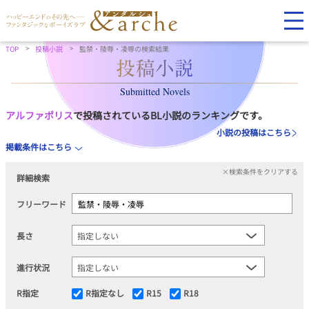
TOP
投稿小説
監禁・陵辱・凌辱の検索結果
Submitted Novels
アルファポリス
で投稿されているBL小説のランキングです。
小説の投稿はこちら
掲載条件はこちら
×検索条件をクリアする
詳細検索
フリーワード
長さ
進行状況
R指定
R指定なし
R15
R18