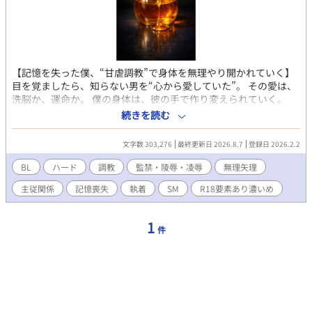
【記憶を失った僕、“甘虐調教”で身体を無理やり開かれていく】
目を覚ましたら、知らない男を“心から愛していた”。 その愛は、
洗脳か、運命か。 僕の身体は、彼の手で作り変えられていく。
「蜜ーーー、蜜ーーー」 目を覚ましたとき、僕は見知らぬ部屋
続きを読む
で、見知らぬ男の腕の中にいた。 彼は僕を愛おしそうに抱きし
め、「やっと目が覚めたね、蜜」と笑う。 その瞬間、胸の奥が熱
文字数 303,276
最終更新日 2026.8.7
登録日 2026.2.2
くなって、僕は「この人を愛している」と確信した。 そしてー僕
の身体には傷が刻まれていた。 過去の記憶はなく、思い出せるの
BL
ハード
調教
監禁・陵辱・凌辱
無理矢理
は目の前の「みかど」への狂おしいほどの想いだけ。 まるで、初
主従関係
記憶喪失
執着
SM
R18要素あり濃いめ
めて目にした相手を親だと刷り込まれるヒナのように、僕の世界
は彼だけに染め上げられていく。 「全部、私の色に染めよう」 そ
う囁きながら、みかどは極上の蜜を味わうように、僕を自分だけ
1
件
のものにしていくーーー。 なぜ…蜜は記憶を失っているのか。 な
ぜ…初対面のはずのみかどをこれほどまでに求めてしまうのか。
なぜ…みかどは、蜜の身体を自分の色に染め上げようとするの
か。 なぜ…蜜は、その腕から逃げ出すことができないのか。 そし
てーーー蜜が感じている「愛」は、本物なのか。 登場人物： 蜜：
大学1年生くらいの青年。華奢な体つきで、漆黒の瞳が印象的。
過去の記憶を失い、みかどへの愛情だけが強く刻み込まれている