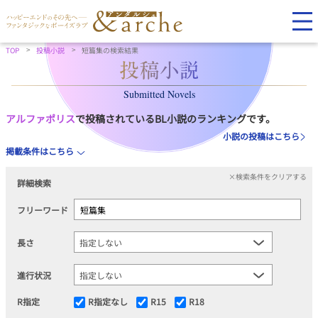
TOP
投稿小説
短篇集の検索結果
Submitted Novels
アルファポリス
で投稿されているBL小説のランキングです。
小説の投稿はこちら
掲載条件はこちら
×検索条件をクリアする
詳細検索
フリーワード
長さ
進行状況
R指定
R指定なし
R15
R18