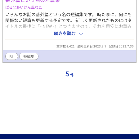
ぱる@あいけん風ねこ
いろんなお話の番外篇という名の短編集です。 時たまに、何にも
関係ない短篇も更新する予定です。 新しく更新されたものにはタ
イトルの最後に『- NEW -』とつきますので、それを目安にお読み
いただければと思います。 わかりやすく管理はしますが、ちゃん
続きを読む
とできてなかったらごめんなさい。 気長に見てやってくださいま
せ！
文字数 8,421
最終更新日 2023.8.7
登録日 2023.7.30
BL
短編集
5
件