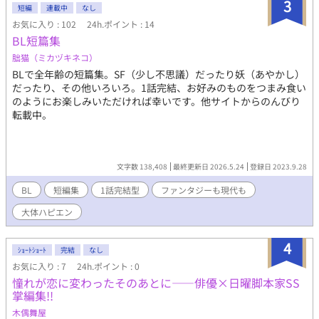
3
短編
連載中
なし
お気に入り : 102
24h.ポイント : 14
BL短篇集
朏猫（ミカヅキネコ）
BLで全年齢の短篇集。SF（少し不思議）だったり妖（あやかし）
だったり、その他いろいろ。1話完結、お好みのものをつまみ食い
のようにお楽しみいただければ幸いです。他サイトからのんびり
転載中。
文字数 138,408
最終更新日 2026.5.24
登録日 2023.9.28
BL
短編集
1話完結型
ファンタジーも現代も
大体ハピエン
4
ｼｮｰﾄｼｮｰﾄ
完結
なし
お気に入り : 7
24h.ポイント : 0
憧れが恋に変わったそのあとに――俳優×日曜脚本家SS
掌編集!!
木偶舞屋