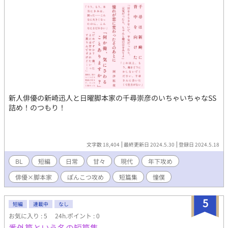
新人俳優の新崎迅人と日曜脚本家の千尋崇彦のいちゃいちゃなSS
詰め！のつもり！
文字数 18,404
最終更新日 2024.5.30
登録日 2024.5.18
BL
短編
日常
甘々
現代
年下攻め
俳優×脚本家
ぽんこつ攻め
短篇集
憧僕
5
短編
連載中
なし
お気に入り : 5
24h.ポイント : 0
番外篇という名の短篇集