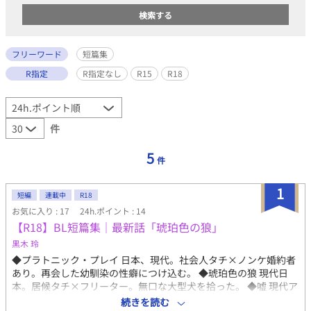
フリーワード
短篇集
R指定
R指定なし
R15
R18
件
5
件
1
短編
連載中
R18
お気に入り : 17
24h.ポイント : 14
【R18】BL短篇集｜最新話「琥珀色の狼」
黒木 玲
◆プラトニック・プレイ 日本、現代。社会人タチ×ノンケ婚約者
あり。再会した幼馴染の性癖につけ込む。 ◆琥珀色の狼 現代日
本。居候タチ×フリーター。無口な大型犬を拾った。 ◆嘘 現代ア
メリカ。自信家なボス×腹心。裏切られても離れられない。無理
続きを読む