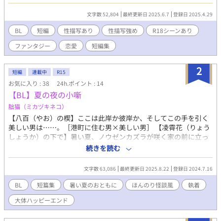
矢理。 ◆淹れたての恋が冷めないように 現代日本。優しいSお兄
さん×一途な黒髪青年。温泉旅館で初夜。社会人、恋人、甘々。
文字数 52,804
最終更新日 2025.6.7
登録日 2025.4.29
◆魔力をください ファンタジー。マイペース魔法使い×献身的な
助手。 ダンジョンから出られない。コミカル、フェラ。 ◇番外編
BL
短編
性描写あり
性描写強め
R18シーンあり
「ガウラの育て方」 敬語エルフ×生意気な青年。 節操のない子に
ファンタジー
恋愛
短編集
躾。触手、躾、開発、屈服。 ◆獣の唄 近世ヨーロッパ。Sな元軍
人おじさん×生意気な獣人青年。 旅の途中の唐突な発情。焦ら
し、調教。
2
短編
連載中
R15
お気に入り : 38
24h.ポイント : 14
【BL】夏の夜の小噺
朏猫（ミカヅキネコ）
【八百（やお）の楔】ここは此岸か彼岸か、そしてこの手を引く
美しい男は……。［港町に住む男×美しい男］ 【凌霄花（りょう
しょうか）の下で】暑い夏、ノウゼンカズラが咲く家の前に立っ
ていた美しい男の正体は。［古の鬼×高貴な魂］ 【男の花嫁】俺
続きを読む
は今日、しきたりで義理の兄だった男の花嫁になる［義理の兄×
義理の弟］ 【夜に閉じ込められた聲】かつて大豪邸の庭の奥にあ
文字数 63,086
最終更新日 2025.8.22
登録日 2024.7.16
った土蔵には、美しい少年が閉じ込められていた。［青年×閉じ
込められた少年］ 【この世界が嘘だったとしても】僕はなぜ何度
BL
短篇集
暑い夏のおともに
ほんのり怪談風
執着
も同じ夏をくり返しているんだろうか。［イケメン高校生×地味
大体ハッピーエンド
なクラスメイト］