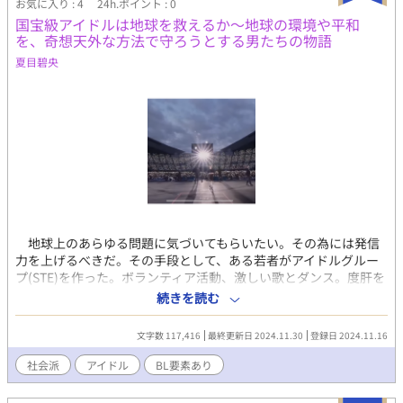
転手、無口だが深い慈悲心を持つ包容力のある男性 佐藤・田中：
お気に入り : 4
24h.ポイント : 0
それぞれの親友として物語に深みを与える重要な脇役 【ストーリ
国宝級アイドルは地球を救えるか～地球の環境や平和
ー展開】 第1話：台風後の深夜、絶望的な翔太と蓮の出会い、海
を、奇想天外な方法で守ろうとする男たちの物語
岸での初回接触 第2話：翔太の過去告白と蓮の受容、野外での情
夏目碧央
熱的な愛し合い 第3話：親友佐藤との和解と真実の発覚、初回ア
ナル体験 第4話：蓮の過去暴露と相互理解の深化、騎乗位での関
係逆転 第5話：二人それぞれの過去清算と未来への決意、レアエ
ンド達成 【読者が期待できる要素】 ・車内手コキ、野外乳首責
め、室内フェラ＋アナル、騎乗位、相互オナニーの完全差別化 ・
台風後の荒廃、月明かりの海岸、朝日の寝室など詩的な舞台設定
・罪悪感からの解放、自己受容、相互支援という成長物語 ・「同
時射精→時差射精→特殊射精→時差射精→特別同時射精」の巧妙
な構成 ・翔太の「涙の中の笑み」をはじめとする印象的な表情描
写 【独自性・セールスポイント】 台風という自然災害を背景にし
た詩的な美しさと、心の嵐を静める心理的リアリティの融合。単
地球上のあらゆる問題に気づいてもらいたい。その為には発信
なる官能小説を超えた「贖罪と許し」というテーマの文学的深
力を上げるべきだ。その手段として、ある若者がアイドルグルー
度。各話で完全に異なるエロ要素による技術的多様性。「逃げ
プ(STE)を作った。ボランティア活動、激しい歌とダンス。度肝を
る」から「向き合う」への成長を描いたレアエンド。タクシー運
抜く彼らの手法は瞬く間に世界を席巻する。しかし、それを快く
続きを読む
転手という職業設定の新鮮さと、台風後という特殊な時間設定が
思わないあるグループがSTEを誘拐してしまう。誘拐されたSTEは
生み出す唯一無二の世界観。
逃げられるのか。 地球温暖化、海洋プラスティック問題、核兵
文字数 117,416
最終更新日 2024.11.30
登録日 2024.11.16
器廃絶、アメリカの銃規制。様々な地球規模の問題に立ち向かう
彼ら。日本政府やアメリカ社会も巻き込んで大立ち回り。果たし
社会派
アイドル
BL要素あり
て、彼らは生き残れるのか。 メンバー内の恋愛も織り交ぜ、難
しい問題をスパッと解決する究極のエンターテインメント！