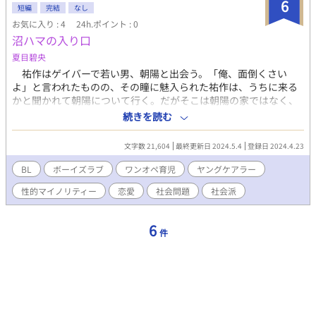
6
短編
完結
なし
お気に入り : 4
24h.ポイント : 0
沼ハマの入り口
夏目碧央
祐作はゲイバーで若い男、朝陽と出会う。「俺、面倒くさい
よ」と言われたものの、その瞳に魅入られた祐作は、うちに来る
かと聞かれて朝陽について行く。だがそこは朝陽の家ではなく、
保育所だった。 朝陽は姉の子を育てていた。姉は娘を出産して
続きを読む
1年ほどで他界しており、結婚はしていなかった。誰にも言わずに
出産した朝陽の姉。子供の父親は誰なのか。朝陽の姉が祐作と同
文字数 21,604
最終更新日 2024.5.4
登録日 2024.4.23
じ会社に勤めていた事が解かり、祐作には思い当たるふし
が……。
BL
ボーイズラブ
ワンオペ育児
ヤングケアラー
性的マイノリティー
恋愛
社会問題
社会派
6
件