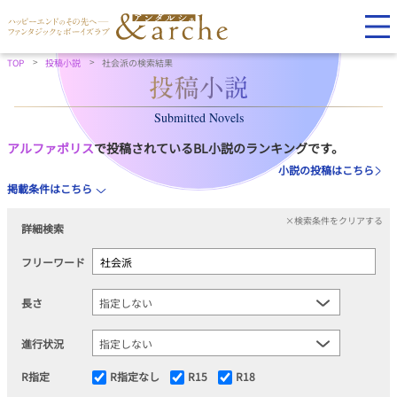
TOP
投稿小説
社会派の検索結果
Submitted Novels
アルファポリス
で投稿されているBL小説のランキングです。
小説の投稿はこちら
掲載条件はこちら
×検索条件をクリアする
詳細検索
フリーワード
長さ
進行状況
R指定
R指定なし
R15
R18