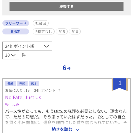
フリーワード
社会派
R指定
R指定なし
R15
R18
件
6
件
1
長編
完結
R18
お気に入り : 19
24h.ポイント : 7
No Fate, Just Us
柊 えみ
バース性があっても、もうΩはαの庇護を必要としない。 運命なん
て、ただの幻想だ。 そう思っていたはずだった。 Ωとしての自立
を貫く小日向 旭は、運命を理由にした愛を信じられずにいた。 そ
れでも門脇 豊は、運命を超えて"ただの俺たち"として共に生きる
続きを読む