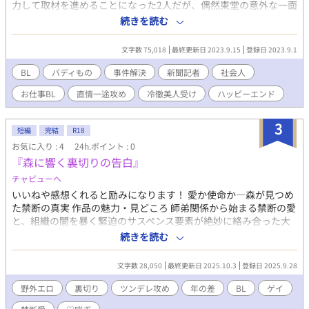
力して取材を進めることになった2人だが、偶然東堂の意外な一面
を知った将吾は次第に一人の人間としての東堂に惹かれていく。
続きを読む
しかしその矢先、東堂のプライベートな過去を知るという人物が
将吾たちの取材の妨害をしてきて……？ 種類の違う不器用どうし
文字数 75,018
最終更新日 2023.9.15
登録日 2023.9.1
が少しずつ惹かれ合う、ちょっぴり社会派・バディものお仕事
BL。全話執筆済、ラブなシーンは後半にございます（ほんのり♡
BL
バディもの
事件解決
新聞記者
社会人
に*を、しっかり♡に**をつけます）。 ※以前同タイトルで連載
お仕事BL
直情一途攻め
冷徹美人受け
ハッピーエンド
していたものの大幅改稿です。
3
短編
完結
R18
お気に入り : 4
24h.ポイント : 0
『森に響く裏切りの告白』
チャビューヘ
いいねや感想くれると励みになります！ 愛か使命か―森が見つめ
た禁断の真実 作品の魅力・見どころ 師弟関係から始まる禁断の愛
と、組織の闇を暴く緊迫のサスペンス要素が絶妙に絡み合った大
人のBL作品。森林という美しい舞台で繰り広げられる、愛と裏切
続きを読む
りの心理戦が読者の心を掴んで離さない。 ジャンル特徴・特色 エ
ロティック・サスペンス。師弟もの×内部調査×自然環境保護と
文字数 28,050
最終更新日 2025.10.3
登録日 2025.9.28
いう複層的テーマで、単純な恋愛を超えた社会派BLとしての重厚
さを持つ。野外での官能シーンと心理的葛藤が見事に調和した作
野外エロ
裏切り
ツンデレ攻め
年の差
BL
ゲイ
品。 主要登場人物 拓真（22歳）：表面は不良だが根は優しいツン