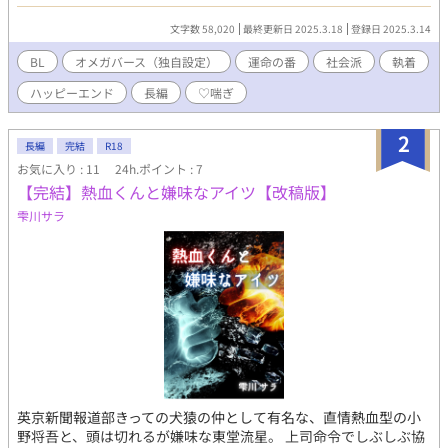
道を模索する。 「番じゃなくても、俺たちはずっと一緒にいられ
る？」 運命に抗いながらも、愛を知っていく二人の物語。
文字数 58,020
最終更新日 2025.3.18
登録日 2025.3.14
BL
オメガバース（独自設定）
運命の番
社会派
執着
ハッピーエンド
長編
♡喘ぎ
2
長編
完結
R18
お気に入り : 11
24h.ポイント : 7
【完結】熱血くんと嫌味なアイツ【改稿版】
雫川サラ
英京新聞報道部きっての犬猿の仲として有名な、直情熱血型の小
野将吾と、頭は切れるが嫌味な東堂流星。 上司命令でしぶしぶ協