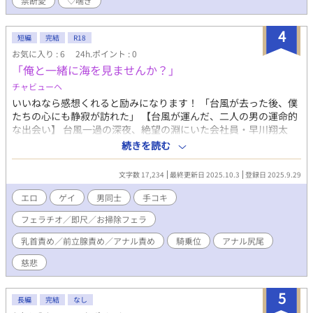
禁断愛
♡喘ぎ
デレ青年。実は内部調査員として組織に潜入。家族を失った過去
を背負う。 慎司（35歳）：自然公園の主任研究員。優しく知識豊
富な理想の師匠だが、拓真の正体を知り深く傷つく。 ストーリー
4
短編
完結
R18
展開 新人研修として森林調査を始めた拓真と慎司の師弟関係から
お気に入り : 6
24h.ポイント : 0
物語は始まる。組織の腐敗調査という隠された任務と、慎司への
「俺と一緒に海を見ませんか？」
真の愛情の間で苦悩する拓真。告白を遮られ、疑念が芽生え、や
がて裏切り者としての正体が露見する。最終的に真実が明かさ
チャビューヘ
れ、二人の愛が再確認される感動的な結末。 読者が期待できる要
いいねなら感想くれると励みになります！ 「台風が去った後、僕
素 多様な野外エロシーン（洞窟・更衣室・テント・滝つぼ・観測
たちの心にも静寂が訪れた」 【台風が運んだ、二人の男の運命的
小屋・古木の下）、师弟関係の禁断感、サスペンス要素による緊
な出会い】 台風一過の深夜、絶望の淵にいた会社員・早川翔太
張感、使命と愛情の心理的葛藤、社会派テーマによる読み応え、
（24）がタクシーを呼ぶ。現れたのは無口で慈悲深い運転手・神
続きを読む
感動的な和解と真の愛の確認。 独自性・セールスポイント 自然環
崎蓮（27）。「海に連れて行ってください」という翔太の願いか
境保護×BL×サスペンスという革新的な組み合わせ。単なる恋愛
ら始まる、二人の心の嵐を静める5夜の物語。 【作品の魅力・見
にとどまらず、社会問題に切り込む知的な構成。森林という舞台
文字数 17,234
最終更新日 2025.10.3
登録日 2025.9.29
どころ】 台風後の荒廃した海岸線から始まる詩的な美しさと、段
を活かした美しく多様な愛のシーン。裏切り者という立場による
階的にエスカレートする濃密なエロシーン。車内、野外、寝室と
エロ
ゲイ
男同士
手コキ
複雑な心理描写。大人の読者に響く品格ある文学性。
変化する舞台で繰り広げられる多彩な愛撫技術。「涙の中の笑
フェラチオ／即尺／お掃除フェラ
み」という独特の表情描写が読者の心を強く揺さぶる。 【ジャン
ル特徴・特色】 心理的エロティック・ヒューマンドラマ。「裏切
乳首責め／前立腺責め／アナル責め
騎乗位
アナル尻尾
り」というテーマを軸に、贖罪と許しの深いテーマを扱う社会派
BL。各話完全に異なるエロ要素（手コキ→乳首責め→フェラ＋ア
慈悲
ナル→騎乗位→相互オナニー）で読者を最後まで飽きさせない技
術的完成度。 【主要登場人物】 早川翔太（24）：会社員、親友へ
5
長編
完結
なし
の裏切りに苦悩する感受性豊かな青年 神崎蓮（27）：タクシー運