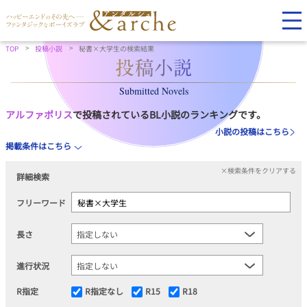
TOP
投稿小説
秘書×大学生の検索結果
Submitted Novels
アルファポリス
で投稿されているBL小説のランキングです。
小説の投稿はこちら
掲載条件はこちら
×検索条件をクリアする
詳細検索
フリーワード
長さ
進行状況
R指定
R指定なし
R15
R18