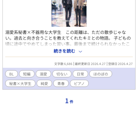
溺愛系秘書×不器用な大学生 この距離は、ただの散歩じゃな
い。過去と向き合うことを教えてくれたキミとの物語。 子どもの
頃に途中でやめてしまった習い事。最後まで続けられなかったこ
とばかりの自分。烏丸朝陽は、そんな過去を抱えたまま、どこか
続きを読む
他人と距離を置いて生きていた。大学生活と並行して働く衣料品
メーカー・プラセルで出会ったのは、秘書室の先輩・六槍。強引
文字数 6,686
最終更新日 2026.4.27
登録日 2026.4.27
で、それなのに、誰よりも優しい男性だった。 社長室からエレベ
ーターまでの散歩だと思ってと言って、当たり前のように手を繋
BL
短編
溺愛
切ない
日常
ほのぼの
いでくる六槍。拒めない距離に戸惑いながらも、朝陽の心は少し
秘書×大学生
純愛
青春
ピアノ
ずつほどけていく。途中で止まったままの自分でも、もう一度、
歩き出していいのだろうか。手を繋ぐ、そのわずかな距離から始
まる、不器用でやさしい恋の物語。
1
件