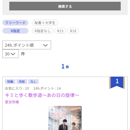
フリーワード
秘書×大学生
R指定
R指定なし
R15
R18
件
1
件
1
短編
完結
なし
お気に入り : 10
24h.ポイント : 14
キミと歩く散歩道～あの日の旋律～
夏目奈緒