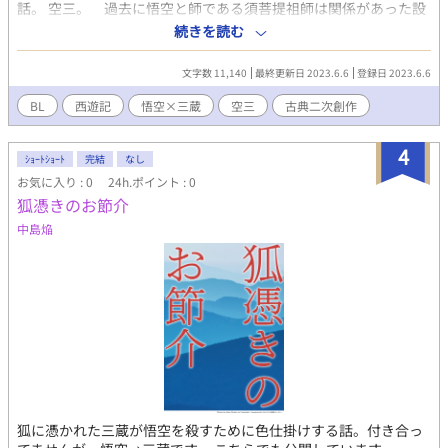
話。 空三。 過去に悟空と師である須菩提祖師は関係があった設
定。 こちらでも公開しています。 [R-18] 祖師の墨術 | atこぶた
続きを読む
#pixiv https://www.pixiv.net/novel/show.php?id=16334604
文字数 11,140
最終更新日 2023.6.6
登録日 2023.6.6
BL
西遊記
悟空×三蔵
空三
古典二次創作
4
ｼｮｰﾄｼｮｰﾄ
完結
なし
お気に入り : 0
24h.ポイント : 0
狐憑きのお節介
中島焔
狐に憑かれた三蔵が悟空を殺すために色仕掛けする話。付き合っ