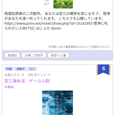
西遊記原典の二次創作。 あなたは空三の関係を信じるモブ。 悟浄
があなたを逐一叱ってくれます。 こちらでも公開しています。
https://www.pixiv.net/novel/show.php?id=16181893 悟浄に叱
られたい人向けSS | atこぶた #pixiv
文字数 1,396
最終更新日 2023.6.7
登録日 2023.6.7
西遊記
古典二次創作
悟空×三蔵
6
短編
連載中
なし
お気に入り : 0
24h.ポイント : 0
空三海水浴 ゲーム小説
中島焔