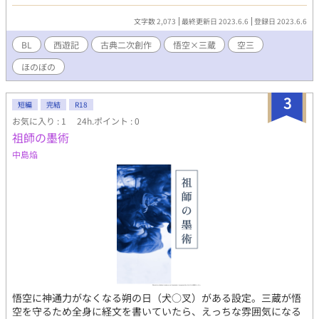
っ人 | atこぶた #pixiv
文字数 2,073
最終更新日 2023.6.6
登録日 2023.6.6
BL
西遊記
古典二次創作
悟空×三蔵
空三
ほのぼの
3
短編
完結
R18
お気に入り : 1
24h.ポイント : 0
祖師の墨術
中島焔
悟空に神通力がなくなる朔の日（犬○叉）がある設定。三蔵が悟
空を守るため全身に経文を書いていたら、えっちな雰囲気になる