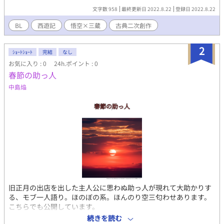
文字数 958
最終更新日 2022.8.22
登録日 2022.8.22
BL
西遊記
悟空×三蔵
古典二次創作
2
ｼｮｰﾄｼｮｰﾄ
完結
なし
お気に入り : 0
24h.ポイント : 0
春節の助っ人
中島焔
旧正月の出店を出した主人公に思わぬ助っ人が現れて大助かりす
る、モブ一人語り。ほのぼの系。ほんのり空三匂わせあります。
こちらでも公開しています。
https://www.pixiv.net/novel/show.php?id=16697721 春節の助
続きを読む