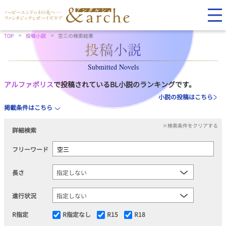
TOP
投稿小説
空三の検索結果
Submitted Novels
アルファポリス
で投稿されているBL小説のランキングです。
小説の投稿はこちら
掲載条件はこちら
×検索条件をクリアする
詳細検索
フリーワード
長さ
進行状況
R指定
R指定なし
R15
R18