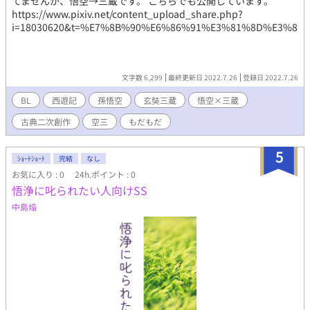
てませんが、悟空→三蔵です。 こちらでも公開しています。
https://www.pixiv.net/content_upload_share.php?
i=18030620&t=%E7%8B%90%E6%86%91%E3%81%8D%E3%81%AE
文字数 6,299
最終更新日 2022.7.26
登録日 2022.7.26
BL
西遊記
孫悟空
玄奘三蔵
悟空×三蔵
古典二次創作
空三
もだもだ
5
ｼｮｰﾄｼｮｰﾄ
完結
なし
お気に入り : 0
24h.ポイント : 0
悟浄に叱られたい人向けSS
中島焔