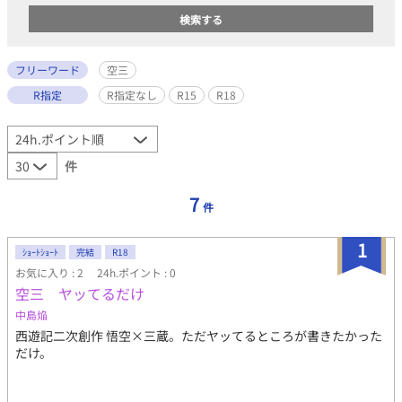
フリーワード
空三
R指定
R指定なし
R15
R18
件
7
件
1
ｼｮｰﾄｼｮｰﾄ
完結
R18
お気に入り : 2
24h.ポイント : 0
空三 ヤッてるだけ
中島焔
西遊記二次創作 悟空×三蔵。ただヤッてるところが書きたかった
だけ。