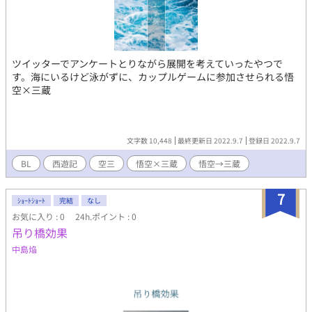
ツイッターでアンケートとりながら展開を考えていったやつで
す。海にいるけど泳がずに、カップルゲームに参加させられる悟
空×三蔵
文字数 10,448
最終更新日 2022.9.7
登録日 2022.9.7
BL
西遊記
空三
悟空×三蔵
悟空→三蔵
7
ｼｮｰﾄｼｮｰﾄ
完結
なし
お気に入り : 0
24h.ポイント : 0
吊り橋効果
中島焔