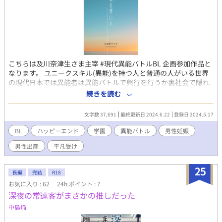
こちらは及川奈津生さま主宰 #現代異能バトルBL 企画参加作品と
なります。 ユニークスキル(異能)を持つ人と普通の人がいる世界
の現代日本では異能者は異能バトルで興行を行うか裏社会で隠れ
て生きることになるものが多かった。 そんな異能者が社会に適応
続きを読む
出来るように作られた国立異能学園では三月のある日卒業試験が
行われていた。戦闘系異能力者達が潰しあう中、勝者に与えられ
文字数 37,691
最終更新日 2024.6.22
登録日 2024.5.17
る権利がほしい非戦闘系能力者ケイはその性格からおっかなびっ
くり千載一遇のチャンスを狙う。 目付きの悪い平々凡々な受けが
BL
ハッピーエンド
学園
異能バトル
男性妊娠
スパダリ攻めに想いを伝えたくてもだもだしてたら逃走生活を送
男性出産
平凡受け
ることになった話です。 この作品は他のサイトでも掲載していま
す。
25
長編
完結
R18
お気に入り : 62
24h.ポイント : 7
深夜の常連客がまさかの推しだった
中島焔