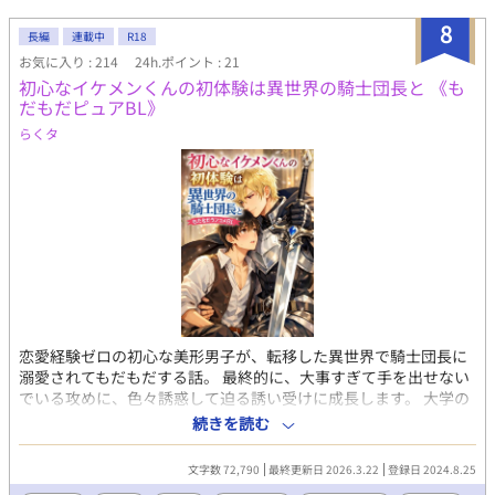
8
長編
連載中
R18
お気に入り : 214
24h.ポイント : 21
初心なイケメンくんの初体験は異世界の騎士団長と 《も
だもだピュアBL》
らくタ
恋愛経験ゼロの初心な美形男子が、転移した異世界で騎士団長に
溺愛されてもだもだする話。 最終的に、大事すぎて手を出せない
でいる攻めに、色々誘惑して迫る誘い受けに成長します。 大学の
恋愛事情に絶望した遥は、女神様に暗髪至上主義の異世界に転移
続きを読む
させられる。 森で一人ぼっちのところをアルシュタイン国の騎士
団長リベルトに助けられた。 それから生きていくために魔法を習
文字数 72,790
最終更新日 2026.3.22
登録日 2024.8.25
ってみたら、人間離れした才能があることが分かって騒がれた