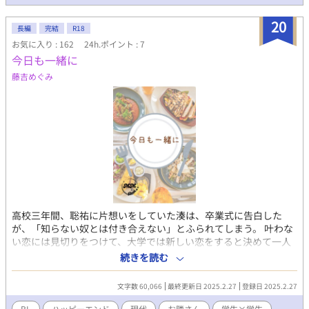
とはやってる二人が、もだもだじれじれしつつ関係を変えていく
話。 ■受け：仁円（じんえん） 外見は黒髪黒目のおっさん。 平
20
長編
完結
R18
安時代の陰陽師で、神様からは憎まれていると思っている。周囲
お気に入り : 162
24h.ポイント : 7
からは神様の嫁だと認識されている。 おっとり気味だが頑固な性
今日も一緒に
格。趣味は現世を覗き、時代の移り変わりを見ること。 好きな食
べ物はおにぎりと味噌汁。 ■攻め：神様 外見は銀髪赤目の青年。
藤吉めぐみ
平安時代の祟り神で、仁円に名を奪われたため弱体化した。 名を
取り戻すため仁円を神域に閉じ込めたはずだが、９００年目にな
ぜか突然、神頼みを強要するようになる。 好きな食べ物はおにぎ
りと味噌汁。 ■タグは結構ネタバレです
高校三年間、聡祐に片想いをしていた湊は、卒業式に告白した
が、「知らない奴とは付き合えない」とふられてしまう。 叶わな
い恋には見切りをつけて、大学では新しい恋をすると決めて一人
暮らしを始めた湊だったが、隣に引っ越していたのは聡祐だっ
続きを読む
た。 隣に自分に好きだと言ったやつがいるのは気持ち悪いだろう
と思い、気を遣い距離を取る湊だったが、聡祐は『友達』として
文字数 60,066
最終更新日 2025.2.27
登録日 2025.2.27
接するようになり、毎日一緒に夕飯を食べる仲になる。近すぎる
距離に一度は諦めたのに湊の気持ちは揺れ動いて…… 聡祐とは友
BL
ハッピーエンド
現代
お隣さん
学生×学生