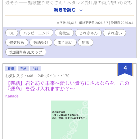
残そう―― 短歌盛りだくさん！ヘタレ×受け身の両片想いもだも
しながらも相手を絶対に逃がす気のない男、等 新たな属性のCP達
だLOVEです！ 〜あらすじ〜 とある受験の夏のこと。 短歌嫌いな
続きを読む
もお楽しみいただけます。 ◆◆◆ 作品傾向としては、じれじれと
敬語写真部男子・青島は、9月の高校生写真コンテスト用の新しい
もだもだと切なさ満載でコメディ色強めです。 笑いあり涙ありバ
レンズが欲しい。レンズ代貯金のために、痩せっぽちなのに昼食
トルありエロありでラブラブハッピーエンドな盛り沢山エンタメ
文字数 25,618
最終更新日 2026.8.7
登録日 2026.8.1
を抜かなければいけない危機に瀕していた。 そのとき文芸部の短
作品ですので、 どうぞお気軽に楽しんでいただけると嬉しいです
歌ガチ勢・若月に「高校最後の8月を忘れないように短歌と写真で
BL
ハッピーエンド
高校生
じれきゅん
すれ違い
♪♪ 年齢制限要素としては、監禁、拘束、陵辱、媚薬、リバ、TS
アルバムを合作しよう」と誘われる。 若月は毎日購買の高級パン
が含まれます。 年齢制限シーンにはタイトルに*が、未満だけどそ
健気攻め
敬語受け
両片思い
短歌
を奢ってくれるらしい。計画を手伝えば、青島は昼食抜きの危機
んな感じの雰囲気のところには（*）がついています。 戦闘等で
を脱してコンテスト用のレンズ代を貯金できる。 青島は「短歌が
の出血シーンはそこそこあります。流血注意でお願いします。
第2回青春BLカップ
嫌いなんです」と明言するが、若月は「写真と短歌の勝負だ！」
と言い出す。青島は渋々若月の計画に乗ることにする。 ここに、
4
写真と短歌の逃げたら負けのガチンコ勝負が始まった。 ふたりは
長編
完結
R15
お互いの芸術を主張してぶつかり合いながら、アルバム制作を進
お気に入り : 448
24h.ポイント : 170
める。そのうちに両片想いを自覚していくが、青島は告白待ちし
【完結】君と紡ぐ未来〜愛しい貴方にさよならを。この
てしまう。 そして青島のいちばん大切なものが危機に陥る事件が
『運命』を受け入れますか？〜
発生する。ふたりのアルバム計画は決裂してしまう。 高校最後の
Kanade
夏が、恋が、こんな終わり方でいいのか――？