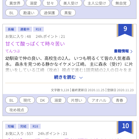
り、男同士の恋愛が普通だと知ってリベルトを意識してしまった
異世界
溺愛
甘々
美人受け
主人公受け
無自覚
り、黒髪が原因で事件に巻き込まれてから、過保護が加速したリ
BL
勘違い
過保護
黒髪
ベルトが中々手を出してくれなくて、やきもきした遥は無自覚に
大胆なことをして振り回していく。 ピュアなもだもだと、しっか
りR18シーンがあります。(R18の話には※をマークします) ⚠︎︎攻め
9
長編
連載中
R18
以外とのR18シーンあります。
お気に入り : 48
24h.ポイント : 21
甘くて酸っぱくて時々苦い
てんつぶ
書籍情報
幼馴染で仲の良い、高校生の2人。 いつも明るくて皆の人気者森
永。 森永を見つめる静かなイケメン江崎。 主に森永（受け）に片
思いをしている江崎（攻め）視点で進む1話完結の2人の日々をま
とめて行きます。 甘酸っぱいアオハル、じれじれもだもだ。 ※え
続きを読む
っちは連載の最後の最後まで出てこないと思います。 ※ゆるーく
気まぐれに連載しますのでお好きな方お付き合いください。
文字数 9,128
最終更新日 2020.11.25
登録日 2020.11.23
BL
現代
DK
溺愛
片想い
アオハル
青春
攻め視点
10
短編
完結
R18
お気に入り : 557
24h.ポイント : 21