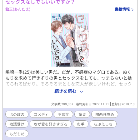
セックスなしでもいいですか？
餡玉(あんたま)
書籍情報
嶋崎一季(25)は美しい男だ。だが、不感症のマグロである。ぬく
もりを求めて行きずりの男とセックスをしても、つまらないと捨
てられるばかり。そろそろまともな恋人が欲しいけれど、セック
スに自信がない。セックスをしてしまえば最後、マグロだからと
続きを読む
捨てられるーーネガティブな不安に囚われて、一季は人とのふれ
あいに臆病になっていた。そんな時、一季はマンションの上階に
文字数 288,367
最終更新日 2022.11.11
登録日 2018.2.3
引っ越してきた男の荷ほどきを手伝うことになり、その場で付き
合って欲しいと言われるが……！？ 童貞イケメン准教授(28)×
ほのぼの
コメディ
不感症
童貞
関西弁攻め
不感症に悩む美人大学事務員(25)。受け攻めの視点が交互に入り
敬語受け
攻が受を好きすぎる
奥手
らぶえっち
ます。 ☆7/21より、夏の番外編を不定期掲載します！
もだもだ