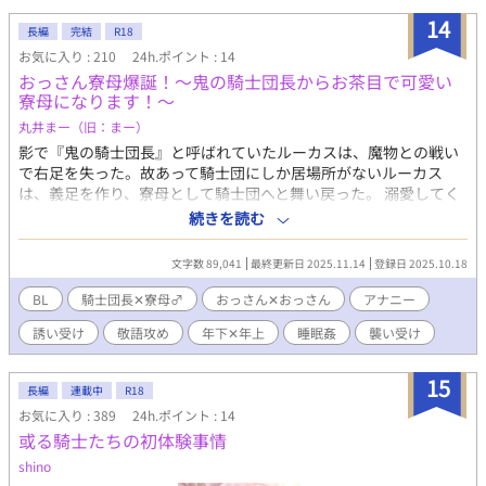
るセラだったが、とある人物のせいで思うように行動できず、バ
14
長編
完結
R18
ッドエンドの可能性が常に付きまとうように――！ 「俺は何とし
お気に入り : 210
24h.ポイント : 14
ても黒騎士様と結ばれるんだ！」 果たしてセラは、数々の選択肢
おっさん寮母爆誕！〜鬼の騎士団長からお茶目で可愛い
を乗り越えて、父と自分の命を守り、ハッピーエンドに辿り着く
寮母になります！〜
ことができるのか……？ 〇〇×元大学生主人公/かなりじれじれ/
くっつくまで&R18までが相当長いです/総受け気味ですが、結ば
丸井まー（旧：まー）
れる相手以外とはそういう関係になりません ※背後注意の時は*
影で『鬼の騎士団長』と呼ばれていたルーカスは、魔物との戦い
マーク ★★2022.6.13 BLランキング53位ありがとうございます
で右足を失った。故あって騎士団にしか居場所がないルーカス
★★
は、義足を作り、寮母として騎士団へと舞い戻った。 溺愛してく
る男前騎士団長相手に訳あり美形おっさんがもだもだするお話。
続きを読む
溺愛男前おっさん騎士団長✕訳あり美形おっさん寮母。 ※おっさ
ん✕おっさんです。 ※ムーンライトノベルズさんでも公開してお
文字数 89,041
最終更新日 2025.11.14
登録日 2025.10.18
ります。 ※エロあり回には※をつけております。 ※全２８話。
BL
騎士団長✕寮母♂
おっさん✕おっさん
アナニー
誘い受け
敬語攻め
年下✕年上
睡眠姦
襲い受け
15
長編
連載中
R18
お気に入り : 389
24h.ポイント : 14
或る騎士たちの初体験事情
shino