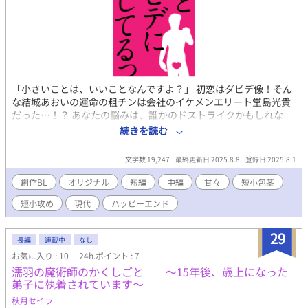
「小さいことは、いいことなんですよ？」 初恋はダビデ像！そん
な結城あおいの運命の粗チンは会社のイケメンエリート堂島光貴
だった…！？ あなたの悩みは、誰かのドストライクかもしれな
い…！いい歳した大人が運命の相手を求めてもだもだするロマン
続きを読む
ティックコメディ。 【登場人物】 結城あおい（受） ・3月6日生
まれ 26歳 ・美術大学で彫刻を専攻。卒業後は大手菓子メーカー勤
文字数 19,247
最終更新日 2025.8.8
登録日 2025.8.1
務。デザイン部所属。独特のデザインセンスでヒット作のパッケ
ージデザインを手がける。 ・黒髪にゆるいウェーブがかった前髪
創作BL
オリジナル
短編
中編
甘々
短小包茎
なしミディアムヘア。丸くてくりっとした目元。薄い唇 ・幼少期
短小攻め
現代
ハッピーエンド
にテレビでミケランジェロのダビデ像の圧倒的な肉体美に一目惚
れ。ダビデ像みたいな肉体美と慎ましやかなペニスを兼ね備えた
男性に抱かれたいと願う。 堂島光貴（攻） ・5月4日生まれ 29歳
29
長編
連載中
なし
・大学で経済学を専攻。卒業後は大手菓子メーカー勤務。商品企
お気に入り : 10
24h.ポイント : 7
画部のエース。世の中の動きを汲んだアイディアで次々とプロジ
濡羽の魔術師のかくしごと ～15年後、歳上になった
ェクトを成功に導く優秀な社員。一見クールで近寄りがたい印象
弟子に執着されています～
を受けるが、後輩へのフォローや育成にも抜かりがなく、男女と
もに憧れの存在。 ・艶やかな黒髪を短めのツーブロックにし、切
秋月セイラ