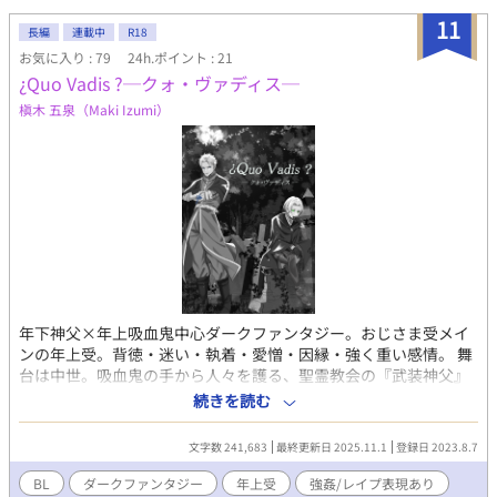
11
長編
連載中
R18
お気に入り : 79
24h.ポイント : 21
¿Quo Vadis ?─クォ・ヴァディス─
槇木 五泉（Maki Izumi）
年下神父×年上吸血鬼中心ダークファンタジー。おじさま受メイ
ンの年上受。背徳・迷い・執着・愛憎・因縁・強く重い感情。 舞
台は中世。吸血鬼の手から人々を護る、聖霊教会の『武装神父』
ゲオルギウスは、穢れた新月の夜、宿敵である吸血真祖（ノスフ
続きを読む
ェラトゥ）のルゴシュ伯爵を廃教会の中に追い詰める。 壮齢にし
て鮮やかな美貌を持つ吸血鬼・ルゴシュと、執拗にその命を狙う
文字数 241,683
最終更新日 2025.11.1
登録日 2023.8.7
若き武装神父・ゲオルギウス。だが、ゲオルギウスは闘いの果
て、教会の戒律に反してルゴシュの肉体を無理矢理辱め、犯して
BL
ダークファンタジー
年上受
強姦/レイプ表現あり