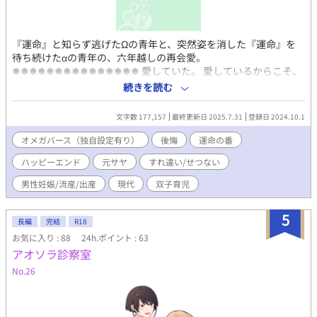
『運命』と知らず逃げたΩの青年と、突然姿を消した『運命』を
待ち続けたαの青年の、六年越しの再会愛。
❅❅❅❅❅❅❅❅❅❅❅❅❅❅❅ 愛していた。 愛しているからこそ、
彼の前から消えようと思った。 『あの日』、すぐに彼に連絡して
続きを読む
いたら、何かが変わったのだろうか………。 けれど、後悔しても
もう遅い。時間は戻らない。 ごめんな…。 こんな俺を愛してくれ
文字数 177,157
最終更新日 2025.7.31
登録日 2024.10.1
てありがとう。 俺も『愛してる』よ。 俺が愛した、ただひとりの
人…。 どうか『幸せ』にー。 ❅❅❅❅❅❅❅❅❅❅❅❅❅❅❅ ・ご都
オメガバース（独自設定有り）
後悔
運命の番
合主義、独自解釈ありのオメガバース。全人類が妊娠出産出来る
ハッピーエンド
元サヤ
すれ違い/せつない
世界観です。男性も子宮を持ち、女性も孕ませる器官を有しま
す。割と普通に同性カップルがいます。 ・初投稿ですので、矛盾
男性妊娠/流産/出産
現代
双子育児
などはお目溢しいただけると幸いです。 ・投稿前に何度も確認し
てはいますが、誤字脱字がございましたら申し訳ございません。
5
・じれじれ、もだもだ、すったもんだの挙げ句の元サヤです。苦
長編
完結
R18
手な方はこのまま閉じてくださいませ。 ✩エブリスタ様にて、特
お気に入り : 88
24h.ポイント : 63
集ページに掲載されました！
アオソラ診察室
No.26