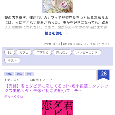
親の店を継ぎ、運河沿いのカフェで見習店長をつとめる高槻泉水
には、人に言えない悩みがあった。 誰かを好きになっても、踏み
込んだ関係になれない。つまり、SEXが苦手で体の関係にまで進
めないこと。 それは過去の手酷い失恋によるものなのだが、それ
続きを読む
をどうしたら解消できるのか分からなくて…… 呪いのような心の
傷と、二人の男性との出会い。自分を変えたい泉水の葛藤と、彼
文字数 90,311
最終更新日 2025.6.15
登録日 2024.2.11
を好きになった年下ホスト蓮のもだもだした両片想いの物語。BL
です。 「*」マーク付きの話は、性的描写ありです。閲覧にご注意
BL
カフェ
年下攻め
両片想い
ハッピーエンド
ください。
ホスト
28
短編
完結
R18
お気に入り : 11
24h.ポイント : 7
【完結】君とダビデに恋してるっ!〜短小包茎コンプレッ
クス美形×ダビデ像が初恋の短小フェチ〜
粗々木くうね