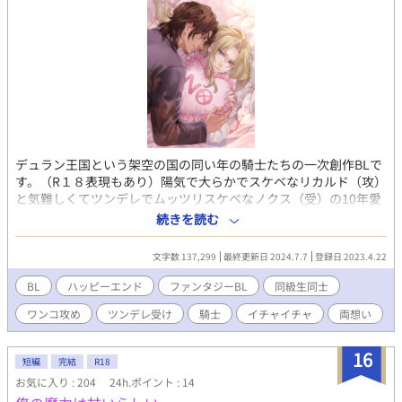
デュラン王国という架空の国の同い年の騎士たちの一次創作BLで
す。（R１８表現もあり）陽気で大らかでスケベなリカルド（攻）
と気難しくてツンデレでムッツリスケベなノクス（受）の10年愛
の中年濃厚イチャラブをお楽しみいただければ幸いです。この二
続きを読む
人の５、６万字くらいの中編の物語を集めた中編集でどこからで
もお読みいただける仕様になっております。 最新話は二人の初体
文字数 137,299
最終更新日 2024.7.7
登録日 2023.4.22
験の物語です。付き合いたてのもだもだした二人の恋愛をお楽し
みいただければ幸いです。 中世ヨーロッパ風の世界観ですがあく
BL
ハッピーエンド
ファンタジーBL
同級生同士
まで「風」なので細かい事への突っ込みはご遠慮ください。 小説
ワンコ攻め
ツンデレ受け
騎士
イチャイチャ
両想い
初心者なので稚拙な部分もあると思いますが、もしちょっとでも
いいなと思ったら、いいね、ブクマ、ご感想をいただけると死ぬ
ほどうれしいです…！これからの創作の活力にもなりますので何
16
短編
完結
R18
卒宜しくお願い致します！ 表紙イラスト：おり様
お気に入り : 204
24h.ポイント : 14
（@ori_e_kaku） ※注※ 結婚事情の6話目の結婚式のシーンと結