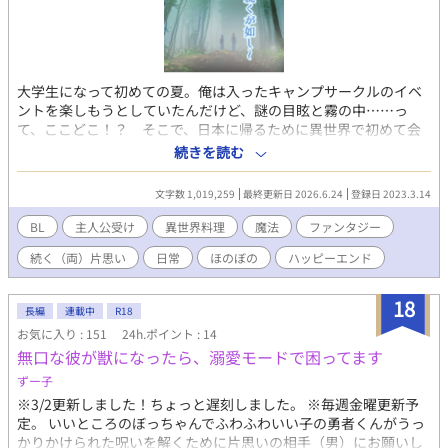
大学生になって初めての夏。俺は入ったキャンプサークルのイベ
ントを楽しもうとしていたんだけど、謎の目眩と霧の中……っ
て、ここどこ！？ そこで、日本に帰るために異世界で初めて会
った人と行動を共にすることになったんだけど……。 という、平
続きを読む
凡な主人公が本人なりに葛藤しつつ頑張るお話。最終的にハピエ
ンだけど、もだもだな片思いを見守る感じが続きます。 【現在、
文字数 1,019,259
最終更新日 2026.6.24
登録日 2023.3.14
情報収集の旅へ編】1年の異世界生活を経て、戦う術も身につけ、
やっと村から出た主人公。ついてきてくれた2人と日本に帰る手が
BL
主人公受け
異世界料理
魔法
ファンタジー
かりを探す旅へ。 ◇◇◇ ※【物語内時間経過はかなりどころか超
続く（両）片思い
日常
ほのぼの
ハッピーエンド
ゆっくり】目。なんの変哲もない日記を眺める、くらいの気持ち
の余裕が必要です。ハラハラドキドキの目が離せない展開はない
かな……日常を追いかける系です。一人称主人公視点（多分サブ
18
長編
連載中
R18
視点も登場する）。R18/BLシーンも後ろのほうじゃないと出てこ
お気に入り : 151
24h.ポイント : 14
ないし少ないはず……。 ◇◇◇ 現在、水曜・土曜の週２話更新で
無口な彼が獣になったら、溺愛モードで困ってます
投稿してます。 自分が読みたいから書くっていう著者の好きなも
のを盛り込んだ自分用俺得妄想垂れ流し小説です。初めて小説書
ずー子
くので暖かく見守っていただけたら……（汗） ムーンライトノベ
※3/2更新しました！ちょっと遅刻しました。 ※毎週金曜更新予
ルズさんでも同時公開してます。
定。 いいところのぼっちゃんでふわふわいい子の勇者くんがうっ
かりかけられた呪いを解くために片思いの相手（男）にお願いし