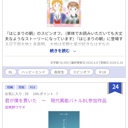
『はじまりの朝』のスピンオフ。 (単体でお読みいただいても大丈
夫なようなストーリーになっています) 『はじまりの朝』に登場す
る日下部大地と金森明。 大地は天野七星が好きなはずなの
に……。 『はじまりの朝』で主役カプ七星と城河樹がじれじれも
続きを読む
だもだしている裏で、なにやらただならぬ関係になっているらし
い大地と明の話。 一部は『はじまりの裏側で』にも書いてみまし
文字数 56,009
最終更新日 2026.8.8
登録日 2026.6.26
た。 表紙 さくら乃
BL
ハッピーエンド
高校生
スピンオフ
Ｒ18
24
短編
完結
R18
お気に入り : 39
24h.ポイント : 7
君が僕を貫いた ー 現代異能バトルBL参加作品
音無野ウサギ