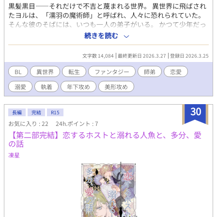
れ長な目元 ・学生時代のトラウマによって肌を晒すことが怖くな
黒髪黒目――それだけで不吉と蔑まれる世界。 異世界に飛ばされ
ってしまっていた。社会人になってからは恋愛を諦め、仕事と筋
たヨルは、「濡羽の魔術師」と呼ばれ、人々に恐れられていた。
トレに励んでいた。恋愛対象は異性だと思っていたが、同じプロ
そんな彼のそばには、いつも一人の弟子がいる。 かつて少年だっ
ジェクトチームだったあおいの美しさと芯の強さに惹かれ恋愛感
た弟子は、成長した今もヨルのそばを離れず―― やがてその想い
続きを読む
情を抱く。 深山千明 ・あおいの同僚であり親友。あおいの性癖を
は、深い愛情と独占欲へと変わっていく。 「ヨル師匠は、俺のも
知っており、なんだかんだ応援している。
のです」 偏見の中で生きる魔術師と、彼に執着する弟子。 とある
文字数 14,084
最終更新日 2026.3.27
登録日 2026.3.25
事象から年齢差が逆転し、弟子の想いは止められなくなってい
く。その関係は、やがて… 年齢差逆転、弟子×師匠 一途で重たい
BL
異世界
転生
ファンタジー
師弟
恋愛
愛を抱える弟子。 師匠にはかっこいいところを見せたい！それゆ
溺愛
執着
年下攻め
美形攻め
え、もだもだしながら愛を伝えていく、ドタバタラブコメです。
30
長編
完結
R15
お気に入り : 22
24h.ポイント : 7
【第二部完結】恋するホストと溺れる人魚と、多分、愛
の話
凍星