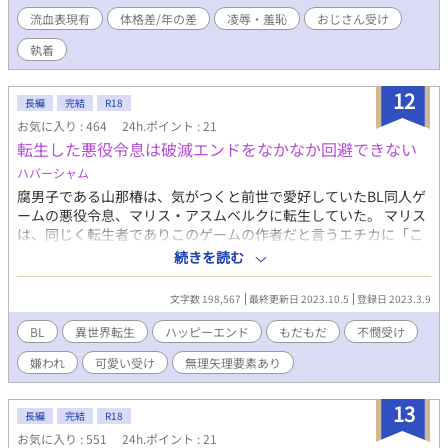
しまう。 相反しながら絡み合い、引き寄せられる彼らの運命は、
流血表現有
体格差/年の差
凌辱・羞恥
おじさん受け
果たして、何処へ。 第3章から、新たに武装司祭のミディアンとそ
の親友である聖堂番のユージィンのコンビが登場。 屍人が這いず
執着
り回るという辺境の村に自ら望んで転任したミディアンとユージ
ィンには、決して人に知られてはいけない秘密があった。 【含ま
12
れる性癖】 第一章Malbenica Nokto：拷問ありの強姦のみ 第二章
長編
完結
R18
Sang de la Jedaz：すべて合意の焦らし攻め・もだもだ距離詰め
お気に入り : 464
24h.ポイント : 21
第三章Duae Sankt：相棒（バディ）関係キャラCP中心・体格差
転生した悪役令息は破滅エンドをなかなか回避できない
第四章Dio Perdito：羞恥責め・媚薬・空イキ・多イキ ■本作品に
ハバーシャム
登場する世界観は全て架空のものであり、実在するいかなる宗教
団体・または現実の歴史とも一切無関係です。 ■遠慮容赦ない暴
腐男子である山那椿は、気がつくと前世で愛好していたBL同人ゲ
力表現・流血描写がありますので、ご注意ください。 ■露骨な性
ームの悪役令息、マリス・アスムベルクに転生していた。 マリス
描写が含まれる回のタイトルには、目安として『※』をつけてい
は、同じく転生者でありこのゲームの作者だと言うエチカに「こ
ます。 キャラクターデザイン・イラスト：Yum様 番外編：
のままでは破滅エンドを免れられない」と言われてしまう。 破滅
続きを読む
https://www.alphapolis.co.jp/novel/922355476/341798243
エンドを避けるべくイベントをこなしていくうちに、攻略対象の
一人で意地悪な公爵令息セオリアス・カンテミールが何かと絡ん
文字数 198,567
最終更新日 2023.10.5
登録日 2023.3.9
できて……？ 2度目の青春を謳歌しつつ、破滅エンドを回避する
ために奮闘する異世界転生BLストーリー。 不器用意地悪ツンデレ
BL
異世界転生
ハッピーエンド
もだもだ
不憫受け
攻め×顔は可愛いけどそれ以外は平凡受け セオリアス×マリス固
嫌われ
可愛い受け
無理矢理要素あり
定cp くっつくまでが長いです。 嫌い→好き、もだもだ展開があり
ます。 エロ描写は2年生以降です。 エロ描写には*をつけておりま
す。 ！！注意！！ ※いじめ描写、嫌われ要素があります。 ※本番
13
長編
完結
R18
はセオリアスだけですが、セオリアス以外の人との性的な描写が
お気に入り : 551
24h.ポイント : 21
あります。 ※無理矢理・残酷描写があります。 ※なんでも許せる