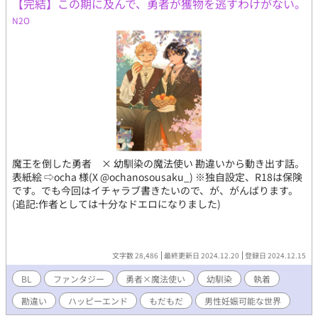
【完結】この期に及んで、勇者が獲物を逃すわけがない。
N2O
魔王を倒した勇者 × 幼馴染の魔法使い 勘違いから動き出す話。
表紙絵 ⇨ocha 様(X @ochanosousaku_) ※独自設定、R18は保険
です。でも今回はイチャラブ書きたいので、が、がんばります。
(追記:作者としては十分なドエロになりました)
文字数 28,486
最終更新日 2024.12.20
登録日 2024.12.15
BL
ファンタジー
勇者×魔法使い
幼馴染
執着
勘違い
ハッピーエンド
もだもだ
男性妊娠可能な世界