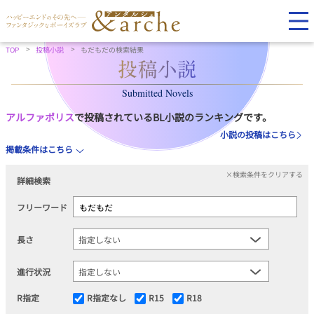
TOP
投稿小説
もだもだの検索結果
Submitted Novels
アルファポリス
で投稿されているBL小説のランキングです。
小説の投稿はこちら
掲載条件はこちら
×検索条件をクリアする
詳細検索
フリーワード
長さ
進行状況
R指定
R指定なし
R15
R18