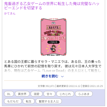
鬼畜過ぎる乙女ゲームの世界に転生した俺は完璧なハッ
人向け 誤字脱字おかしな点等何かありましたらお気軽にお教えく
ピーエンドを切望する
ださい！
かてきん
とある国の王都に暮らすセラ・マニエラは、ある日、王の乗った
馬車にひかれて前世の記憶を取り戻す。 彼は元々日本人大学生で
あり、現在は乙女ゲーム『Love or Dead』の主人公として転生し
ていたのだ。 そしてセラは、父シシルと共に王都の城に保護さ
続きを読む
れ、文官の手伝いをすることに……。 このゲーム、プレイヤーの
選択次第で簡単に残酷なバッドエンドを迎える超難易度のシナリ
文字数 392,871
最終更新日 2022.6.12
登録日 2021.10.25
オが特徴。 そして前世でプレイしたのは、ゲーム内人気No.1キャ
ラクターの黒騎士アックス・トロントのみ。 選択肢一つ一つが重
BL
異世界
溺愛
甘々
じれじれ
らぶあま
大な影響を及ぼすこのゲームは油断大敵！ ハッピーエンドに到達
もだもだ
転生
奮闘する主人公
するため、セラは唯一の希望となるアックスを攻略することに決
める。 自分の作成した攻略ノートを活用してアックス攻略を進め