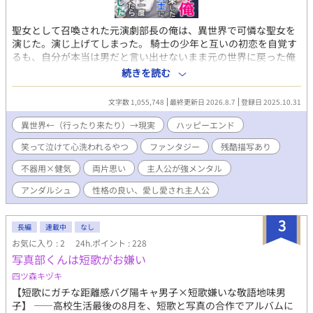
聖女として召喚された元演劇部長の俺は、異世界で可憐な聖女を
演じた。演じ上げてしまった。 騎士の少年と互いの初恋を自覚す
るも、自分が本当は男だと言い出せないまま元の世界に戻った俺
は、 真実を告げるべくもう一度異世界へ向かう。 しかし再度辿り
続きを読む
着いた異世界では、俺は本来の男の姿のままで、少年騎士は立派
な青年騎士へと成長していて……。 第一部 ------【単行本サイズ
文字数 1,055,748
最終更新日 2026.8.7
登録日 2025.10.31
で1～4巻】 健気で一途な主人公と、なかなか真実に辿り着けない
不器用ド真面目青年騎士が、 巡礼の旅の中で、互いに相手を想い
異世界←（行ったり来たり）→現実
ハッピーエンド
つつも絶妙にすれ違う、 両片思いのじれもだファンタジーBLで
笑って泣けて心洗われるやつ
ファンタジー
残酷描写あり
す。(最終的に2CP成立します) 『メインCPがくっつくまでを読み
たい』という方用に 第一部で離脱する方用のエピローグをご用意
不器用×健気
両片思い
主人公が強メンタル
していますので、スッキリ読了できます。 第二部 ------【5巻
～】 『くっついたCPが支え合う姿が読みたい』という方と 『い
アンダルシュ
性格の良い、愛し愛され主人公
やいや世界を救うまでが聖女物だろ!!』という方には ここからが
本番です。 異世界の闇を明かして人々の救済を目指します。 7巻
3
長編
連載中
なし
からは新キャラ続々で、サブCPも続々参戦します。 激重感情を抱
えながらも絶妙に噛み合わない『お前さえいればいい』共依存の
お気に入り : 2
24h.ポイント : 228
幼馴染主従や、 『友達と恋人の好きって何が違うの!?』と初恋に
写真部くんは短歌がお嫌い
戸惑う少年騎士同士、 『俺に幸せになる資格はない』と死を望む
四ツ森キヅキ
男に『俺が絶対に幸せにします！』と叫ぶ男、 不憫な子を不埒な
【短歌にガチな距離感バグ陽キャ男子×短歌嫌いな敬語地味男
輩から保護していたつもりが、いつの間にか本気になっていた二
子】 ――高校生活最後の8月を、短歌と写真の合作でアルバムに
児の子持ち男、 頭も尻も軽い性欲に忠実な男と、ゆるい態度で接