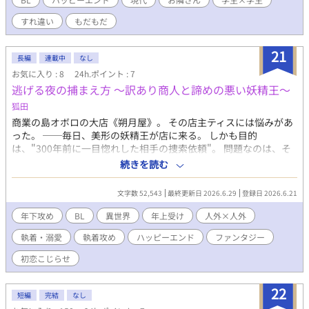
達になると決めて幸せになれる恋を始めるべきか、傍に居れるう
すれ違い
もだもだ
ちは諦めずに好きなままでいればいいのか――ドキドキの新生
活、お隣さんラブ。
21
長編
連載中
なし
お気に入り : 8
24h.ポイント : 7
逃げる夜の捕まえ方 〜訳あり商人と諦めの悪い妖精王〜
狐田
商業の島オボロの大店《朔月屋》。 その店主ティスには悩みがあ
った。 ──毎日、美形の妖精王が店に来る。 しかも目的
は、"300年前に一目惚れした相手の捜索依頼"。 問題なのは、そ
の捜索相手がティス本人なことだった。 「帰って」 「では明日来
続きを読む
ます」 「来ないで」 「では明後日」 妙に重たい愛情表現をする
妖精王ルーに、面倒事嫌いのティスは胃痛をこらえる日々。 さら
文字数 52,543
最終更新日 2026.6.29
登録日 2026.6.21
に事情を知る娯楽島の主アライは、 面白半分で二人を見守り始め
る。 「今回、オレはお前さんが絆される方に賭けるね」 天然重愛
年下攻め
BL
異世界
年上受け
人外×人外
妖精王 × 逃げる訳あり商人 周囲を巻き込みながら始まる、 長命
執着・溺愛
執着攻め
ハッピーエンド
ファンタジー
種たちの不器用で重ためな恋愛譚。 ┅ ┅ ┅ ┅ ┅ ┅ ┅ ┅ ┅ ┅ ┅
┅ ┅ ┅ ┅ カップリング成立まで非常に長い人外×人外のBL作品
初恋こじらせ
です。 もだもだ人外達のピュアな恋模様をお楽しみください。 ┅
┅ ┅ ┅ ┅ ┅ ┅ ┅ ┅ ┅ ┅ ┅ ┅ ┅ ┅ 更新頻度は週2〜3くらいを
22
予定しています。 ムーンライトノベルズでも先行投稿中です。
短編
完結
なし