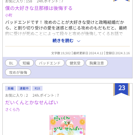
お気に入り : 158
24h.ポイント : 7
僕の大好きな旦那様は後悔する
小町
バッドエンドです！ 攻めのことが大好きな受けと政略結婚だか
ら、と割り切り受けの愛を迷惑と感じる攻めのもだもだと、最終
的に受けが死ぬことによって段々と攻めが後悔してくるお話で
す！拙作ですがよろしくお願いします！！ 暗い話にするはずが、
続きを読む
コメディぽくなってしまいました、、、。
文字数 19,502
最終更新日 2024.4.12
登録日 2024.3.16
BL
短編
バッドエンド
健気受
胸糞注意
攻めが後悔
23
長編
連載中
R18
お気に入り : 2
24h.ポイント : 7
だいくんとかなせんぱい
さくら乃