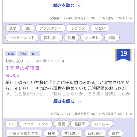
てセックスさせてもらおうとするところから始まるラブコメBL小
続きを読む
説です。最近ハマってるクール寡黙タイプ（隠れヤンデレ）✕ほ
わほわ素直なぼっちゃん（少し不幸体質）なお話です。 初めはそ
文字数 107,649
最終更新日 2025.3.16
登録日 2024.11.4
んな感じでスタートしたのですが、攻さんもおかしくなるし、お
兄ちゃんとか出てくるし、もだもだしまくる両片思いのお話で
恋愛
BL
ファンタジー
ラブコメ
切ない
す。最終的にはくっつきますが、紆余曲折あるので一緒に楽しん
ハッピーエンド
両片思い
執着
ツンデレ
溺愛
で貰えたら嬉しいです！ 受→リアムくん。主人公。金髪碧眼の美
青年。 受→ジェラルドくん。クール寡黙黒髪のイケメン。 呪われ
たり（自分が）呪われたり（相手が）戦ったり告白したり逃げた
19
長編
完結
R18
りしながらも、最後には結ばれる話です。 お楽しみいただけると
お気に入り : 58
24h.ポイント : 14
嬉しいです！
千年目の初喧嘩
梅したら
美しく恐ろしい神様に『ここに千年閉じ込める』と宣言されてか
ら、９００年。 神域から現世を眺めていた元陰陽師のおっさん
は、ふと気がついた。 「残り１００年か。そう長くは感じないか
もなあ」 千年目に自分は消えるのだとおっさんは知っており、受
続きを読む
け入れていた。 残り１００年――そんな時、おっさんを憎んでい
るはずの神様が突然、妙なことを言い出す。 「願え、仁円（じん
文字数 176,137
最終更新日 2026.4.25
登録日 2026.4.10
えん）。１年に１つ、全部で１００まで、叶えてやる」 しかもお
っさんはいつの間にか他の神から、神様の嫁として認識されてい
BL
ハッピーエンド
溺愛
陰陽師
おっさん
たようで……？ ■神頼みをしろと強要してくる青年の姿の神様×
平安から現代まで
日常
すれ違い
両片思い
逃亡
戸惑うおっさん。 昔はギスギス、今はのんびりした関係。 やるこ