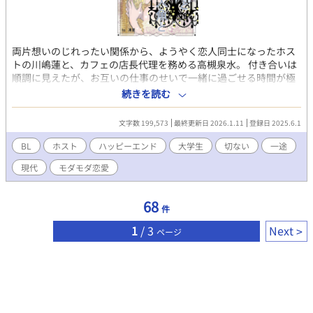
両片想いのじれったい関係から、ようやく恋人同士になったホス
トの川嶋蓮と、カフェの店長代理を務める高槻泉水。 付き合いは
順調に見えたが、お互いの仕事のせいで一緒に過ごせる時間が極
端に少なく、蓮は不満を募らせていた。 そして、そんな問題を解
続きを読む
消するために店を辞めようとする蓮には、先輩ホストの高城皇と
いう大きな壁が立ちはだかる。 恩人からの圧力に煮え切らない蓮
文字数 199,573
最終更新日 2026.1.11
登録日 2025.6.1
を見て、背中を押してくれたのは…「マイペース」を絵に描いた
ようなのんびりした性格の後輩ユキだった。 「蓮夜先輩に幸せに
BL
ホスト
ハッピーエンド
大学生
切ない
一途
なって欲しい」と願い、蓮のサポートに奮闘するユキだが、別れ
現代
モダモダ恋愛
が近付くにつれ、その気持ちも少しずつ変化していってーー？
「自分の本当の想い」に気付いた時、ユキが取るのは人魚姫のよ
うな犠牲的な行為か、それとも…… 「恋とか愛とか、よく分から
68
件
ない！」という、恋愛に不器用な男子3人の視点をメインに「誰か
を好きになる気持ち」を考察する、もだもだラブストーリーです
1
/ 3
Next
ページ
♪ 『カフェと雪の女王と、多分、恋の話』の続編となります。 タ
イトルに「＊」付きの回は、性的表現ありです。苦手な方はご注
意を。