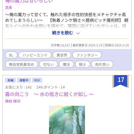
俺の魔力は甘いらしい
婚初夜のシーンはskebで鮭様（@salmon_gra）に書いていただ
いたイラストからインスピレーションを受けて書かせていただき
真魚
ました！（鮭様より掲載許可はいただいております） 鮭様、素晴
〜俺の魔力って甘くて、触れた相手の性的快感をメチャクチャ高
らしいアイデアをありがとうございました！ こちら更新停止中で
めてしまうらしい〜 【執着ノンケ騎士×臆病ビッチ魔術師】 親
恐縮ですが、この二人の現代パロディ(オタクDT×サキュバス♂）
友ルイへの叶わぬ想いを諦めて、隣国に逃げていたサシャは、母
の連載を始めましたので、よろしければこちらも読んでみていた
国からの使節団の一員として現れたルイと再会してしまう。
続きを読む
だけると嬉しいです！よろしくお願い致します～！
「……なんでお前がここにいる……」サシャは呆然としつつも、
https://www.alphapolis.co.jp/novel/353316856/161917628
ルイのことをなんとか避けようと頑張るが、男を好きであると
pixivにも重複投稿しております
文字数 19,037
最終更新日 2024.3.29
登録日 2024.3.29
も、セフレがいることもバレてしまう。 ルイはそんなサシャのこ
https://www.pixiv.net/users/11844966
とを嫌悪するようなことはなかったが、「友人とセックスするな
BL
ハッピーエンド
異世界
ファンタジー
ら、親友としたっていいじゃないか」とか言い出してきた。 ヤバ
無自覚執着攻め
切ない
魔法
騎士
両片思い
い。大事な親友が俺の魔力にあたって正気を失っている…… 逃
げ腰なサシャと、無自覚に執着してくるルイのもだもだストーリ
ーです。前半ドＭ展開多めです。８話完結。最終話にR18描写あり
17
長編
連載中
R18
ます。 ムーンライトノベルズにも掲載しています。
お気に入り : 141
24h.ポイント : 14
霧の向こう ～ 水の低きに就くが如し ～
隅枝 輝羽