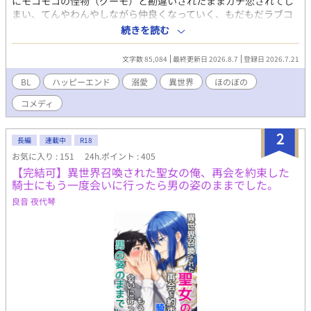
にモコモコの怪物（グーモ）と勘違いされたままガチ恋されてし
まい、てんやわんやしながら仲良くなっていく、もだもだラブコ
メ。前後編。 【純情大型犬な騎士（攻） × 自称コミュ障の薬師
続きを読む
見習い（受）】 毎日20時更新。ストック状況次第で追加更新する
かもしれません。R-18シーンは記号をつけてます。 ※ムーライト
文字数 85,084
最終更新日 2026.8.7
登録日 2026.7.21
ノベルズにも掲載中
BL
ハッピーエンド
溺愛
異世界
ほのぼの
コメディ
2
長編
連載中
R18
お気に入り : 151
24h.ポイント : 405
【完結可】異世界召喚された聖女の俺、再会を約束した
騎士にもう一度会いに行ったら男の姿のままでした。
良音 夜代琴