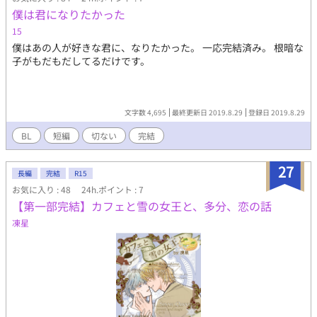
https://kakuyomu.jp/works/16817330667285886701
僕は君になりたかった
https://story.nola-novel.com/novel/N-74ae54ad-34d6-4e7c-
15
873c-db2e91ce40f0
僕はあの人が好きな君に、なりたかった。 一応完結済み。 根暗な
子がもだもだしてるだけです。
文字数 4,695
最終更新日 2019.8.29
登録日 2019.8.29
BL
短編
切ない
完結
27
長編
完結
R15
お気に入り : 48
24h.ポイント : 7
【第一部完結】カフェと雪の女王と、多分、恋の話
凍星