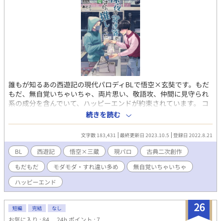
誰もが知るあの西遊記の現代パロディBLで悟空×玄奘です。もだ
もだ、無自覚いちゃいちゃ、両片思い、敬語攻、仲間に見守られ
系の成分を含んでいて、ハッピーエンドが約束されています。 コ
ンビニ店員悟空の前に現れたのは、推しである読経系Vtuberの玄
続きを読む
奘だった。前世の師は今世の推し。一生ついていきますと玄奘に
誓った悟空は、仲間の八戒、悟浄も巻き込んで、四人でアカペラ
文字数 183,431
最終更新日 2023.10.5
登録日 2022.8.21
ボーカルグループJourney to the Westとしてデビューすること
に。 しかし、玄奘に横恋慕したヤクザから逃れるために、まず
BL
西遊記
悟空×三蔵
現パロ
古典二次創作
は悟空に求められたのは恋人のふりをしてキスを見せつけるこ
もだもだ
モダモダ・すれ違い多め
無自覚いちゃいちゃ
と…⁉︎ オタクは推しとつきあってはならないと動揺しながら
も、毎日推しの笑顔を至近距離で見せられればドキドキしないは
ハッピーエンド
ずがなく、もだもだ無自覚いちゃいちゃ同棲生活が今、始まる。
よかったらお気に入り登録していただけると嬉しいです。 表紙は
26
大鷲さんhttps://twitter.com/owsup1 に描いていただきました。
短編
完結
なし
こちらでも公開始めました。
お気に入り : 84
24h.ポイント : 7