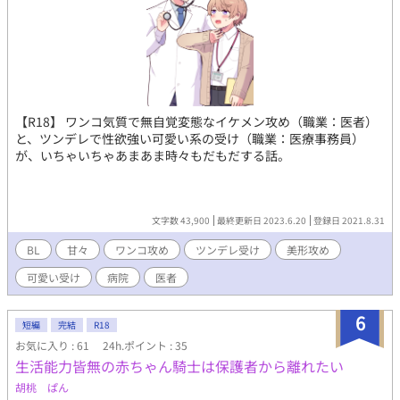
【R18】 ワンコ気質で無自覚変態なイケメン攻め（職業：医者）
と、ツンデレで性欲強い可愛い系の受け（職業：医療事務員）
が、いちゃいちゃあまあま時々もだもだする話。
文字数 43,900
最終更新日 2023.6.20
登録日 2021.8.31
BL
甘々
ワンコ攻め
ツンデレ受け
美形攻め
可愛い受け
病院
医者
6
短編
完結
R18
お気に入り : 61
24h.ポイント : 35
生活能力皆無の赤ちゃん騎士は保護者から離れたい
胡桃 ぱん