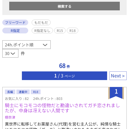
フリーワード
もだもだ
R指定
R指定なし
R15
R18
件
68
件
1
/ 3
Next
ページ
1
長編
連載中
R18
お気に入り : 82
24h.ポイント : 803
騎士にモコモコの怪物だと勘違いされてガチ恋されまし
たが、中身は冴えない人間です
棚奈津
異世界に転移してお薬屋さん(代理)を営む主人公が、純情な騎士