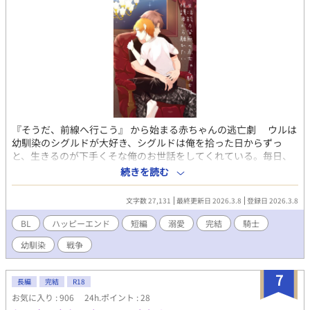
『そうだ、前線へ行こう』 から始まる赤ちゃんの逃亡劇 ウルは
幼馴染のシグルドが大好き、シグルドは俺を拾った日からずっ
と、生きるのが下手くそな俺のお世話をしてくれている。毎日、
シグルドと一緒でウルは幸せ。でもある日ウルは気づく、「俺が
続きを読む
いるとシグルドが幸せになれない！」 逃げる赤ちゃんと追いか
ける保護者、両片思い幼馴染のもだもだ追いかけっこ 溺愛モン
文字数 27,131
最終更新日 2026.3.8
登録日 2026.3.8
ペ保護者騎士×生活能力皆無の赤ちゃん騎士 戦闘描写あり、残酷
表現あり、ほのぼのシリアス、ハッピーエンド、R18は※マーク
BL
ハッピーエンド
短編
溺愛
完結
騎士
です
幼馴染
戦争
7
長編
完結
R18
お気に入り : 906
24h.ポイント : 28