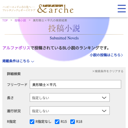
TOP
投稿小説
美形騎士×平凡の検索結果
Submitted Novels
アルファポリス
で投稿されているBL小説のランキングです。
小説の投稿はこちら
掲載条件はこちら
×検索条件をクリアする
詳細検索
フリーワード
長さ
進行状況
R指定
R指定なし
R15
R18