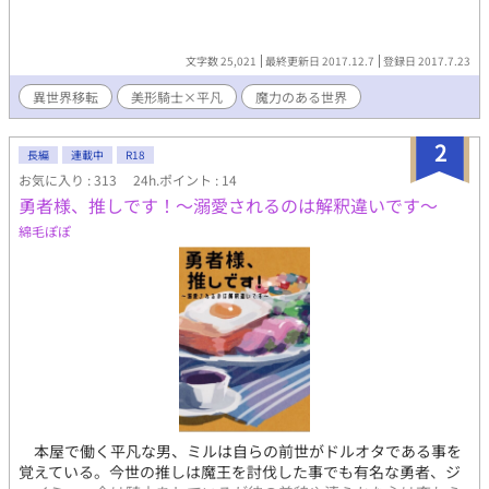
文字数 25,021
最終更新日 2017.12.7
登録日 2017.7.23
異世界移転
美形騎士×平凡
魔力のある世界
2
長編
連載中
R18
お気に入り : 313
24h.ポイント : 14
勇者様、推しです！〜溺愛されるのは解釈違いです〜
綿毛ぽぽ
本屋で働く平凡な男、ミルは自らの前世がドルオタである事を
覚えている。今世の推しは魔王を討伐した事でも有名な勇者、ジ