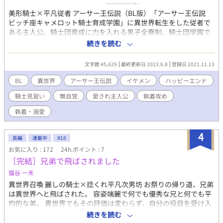
美形騎士×平凡従者 アーサー王伝説（BL版）「アーサー王伝説
ビッチ座キャメロット騎士育成学園」に異世界転生をした従者で
ある主人公。騎士団育成に力を入れる男子全寮制、騎士団学園で
あるキャメロット校にショタ王子であるアーサー様と甥っ子のガ
続きを読む
ウェインとともに入学する。まずは、円卓瓦解の一因であり、最
強かつ、超美形悪役騎士を探して堕とす。が、ちょっとした手違
文字数 45,629
最終更新日 2023.6.8
登録日 2021.11.13
いで、童貞を奪ってしまう。そして、どうしてか王の甥っ子、ガ
ウェインもメロメロになってる。なんだかよくわからないけど、
BL
異世界
アーサー王伝説
イケメン
ハッピーエンド
いつの間にか逞しく育つショタ王子、ことアーサーからも求愛さ
騎士見習い
無自覚
愛され主人公
執着攻め
れてしまって……。
執着・溺愛
4
長編
連載中
R18
お気に入り : 172
24h.ポイント : 7
［完結］兄弟で飛ばされました
猫谷 一禾
異世界召喚 麗しの騎士×捻くれ平凡次男坊 お祭りの帰り道、兄弟
は異世界へと飛ばされた。 容姿端麗で何でも優秀な兄と何でも平
均的な弟。 異世界でもその評価は変わらず、自分の役目を受け入
れ人の役に立つ兄と反発しまくる弟。 味方がいないと感じる弟が
続きを読む
異世界で幸せになる話。 捻くれ者大好きです。