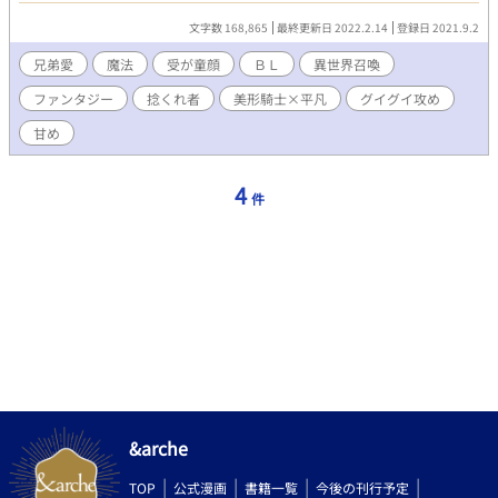
文字数 168,865
最終更新日 2022.2.14
登録日 2021.9.2
兄弟愛
魔法
受が童顔
ＢＬ
異世界召喚
ファンタジー
捻くれ者
美形騎士×平凡
グイグイ攻め
甘め
4
件
&arche
TOP
公式漫画
書籍一覧
今後の刊行予定