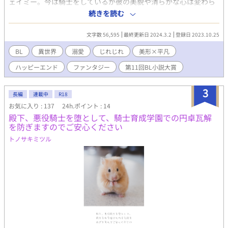
ェイミー。今は騎士をしているが彼の美貌や清らかな心は変わら
ず、ミルは熱心に推し活をしていた。 そんなある日、魔物が街
続きを読む
を襲い、苦戦しているジェイミーを庇ってミルは倒れた。回復後
も、ジェイミーはミルの元へよく訪れるように……。
文字数 56,595
最終更新日 2024.3.2
登録日 2023.10.25
━━━━━━━━━ 寡黙完璧美形騎士×平凡オタク 一見攻め
←←←←受けに見えますが受けは攻めを恋愛対象としては見てま
BL
異世界
溺愛
じれじれ
美形×平凡
せん。ほぼ攻め(→→→→)受けです。 表紙はくま様からお借りし
ハッピーエンド
ファンタジー
第11回BL小説大賞
ました。 https://www.pixiv.net/artworks/83957791 他サイトに
も掲載してます。 R18には☆を付けてます。
3
長編
連載中
R18
お気に入り : 137
24h.ポイント : 14
殿下、悪役騎士を堕として、騎士育成学園での円卓瓦解
を防ぎますのでご安心ください
トノサキミツル