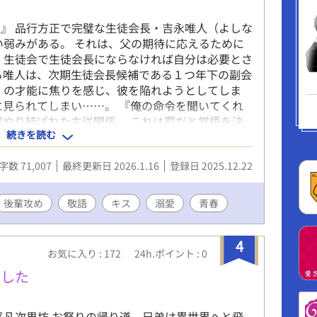
』 品行方正で完璧な生徒会長・吉永唯人（よしな
い弱みがある。 それは、父の期待に応えるために
 生徒会で生徒会長にならなければ自分は必要とさ
る唯人は、次期生徒会長候補である１つ年下の副会
）の才能に焦りを感じ、彼を陥れようとしてしま
に見られてしまい……。 『俺の命令を聞いてくれ
理やり結ばれた主従関係。 これは罰だと覚悟を決
続きを読む
をさらけ出せる場所が、ここでありたいんです」
グイ攻めのエリート後輩
字数 71,007
最終更新日 2026.1.16
登録日 2025.12.22
後輩攻め
敬語
キス
溺愛
青春
4
お気に入り : 172
24h.ポイント : 0
ました
平凡次男坊 お祭りの帰り道、兄弟は異世界へと飛