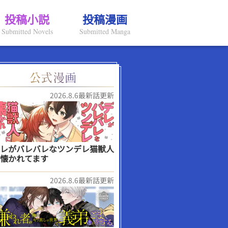
投稿小説
投稿漫画
Submitted Novels
Submitted Manga
2026.8.6最新話更新
レがバレバレなツンデレ猫獣人
懐かれてます
2026.8.6最新話更新