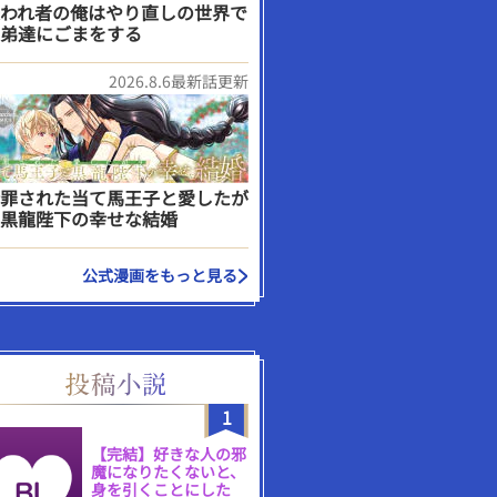
われ者の俺はやり直しの世界で
弟達にごまをする
2026.8.6最新話更新
罪された当て馬王子と愛したが
黒龍陛下の幸せな結婚
公式漫画をもっと見る
1
【完結】好きな人の邪
魔になりたくないと、
身を引くことにした