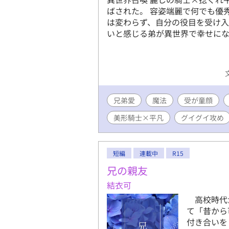
ばされた。 容姿端麗で何でも優
は変わらず、自分の役目を受け入
いと感じる弟が異世界で幸せにな
兄弟愛
魔法
受が童顔
美形騎士×平凡
グイグイ攻め
短編
連載中
R15
兄の親友
結衣可
高校時代
て「昔から
付き合いを