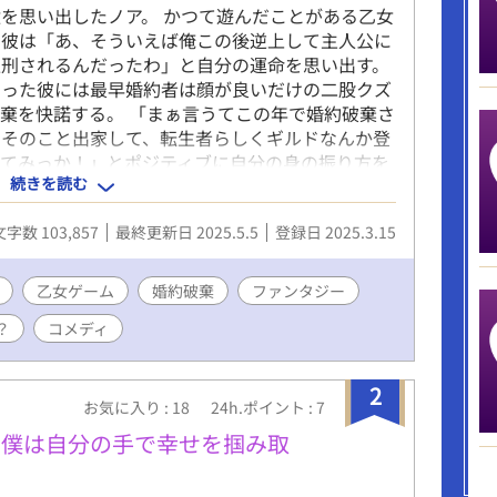
を思い出したノア。 かつて遊んだことがある乙女
た彼は「あ、そういえば俺この後逆上して主人公に
処刑されるんだったわ」と自分の運命を思い出す。
なった彼には最早婚約者は顔が良いだけの二股クズ
棄を快諾する。 「まぁ言うてこの年で婚約破棄さ
っそのこと出家して、転生者らしくギルドなんか登
やってみっか！」とポジティブに自分の身の振り方を
続きを読む
までまるで接点のなかったキラキライケメンがグイ
しかして俺口説かれてます？」 おまけに婚約破棄
文字数 103,857
最終更新日 2025.5.5
登録日 2025.3.15
らと絡んでくるんですが……俺の冒険者ライフはい
りません）
乙女ゲーム
婚約破棄
ファンタジー
？
コメディ
2
お気に入り : 18
24h.ポイント : 7
 僕は自分の手で幸せを掴み取