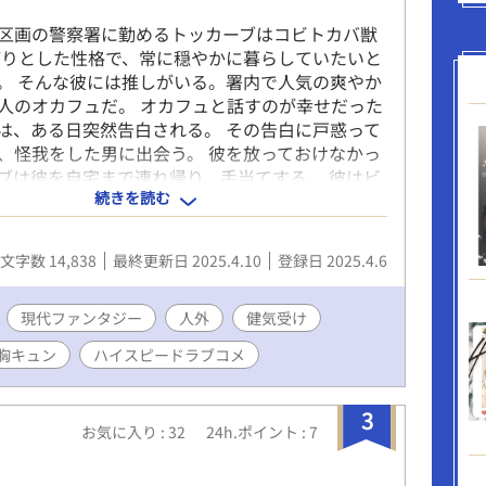
区画の警察署に勤めるトッカーブはコビトカバ獣
びりとした性格で、常に穏やかに暮らしていたいと
。 そんな彼には推しがいる。署内で人気の爽やか
人のオカフュだ。 オカフュと話すのが幸せだった
は、ある日突然告白される。 その告白に戸惑って
、怪我をした男に出会う。 彼を放っておけなかっ
ブは彼を自宅まで連れ帰り、手当てする。 彼はビ
続きを読む
獣人のビントリスだと名乗り、トッカーブを気に
ぼれしたと言い放つ。 何故か同じ日に二人の獣人
るトッカーブ。 彼はどちらの獣人を選んで、自ら
文字数 14,838
最終更新日 2025.4.10
登録日 2025.4.6
み取るのか？ +++ ☆近代ファンタジー世界で巻き
スピードラブコメです。 ☆エブリスタさん、
さんにも投稿しているお話です。
現代ファンタジー
人外
健気受け
胸キュン
ハイスピードラブコメ
3
お気に入り : 32
24h.ポイント : 7