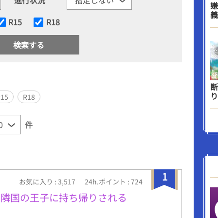
嫌
義
R15
R18
断
り
R15
R18
件
1
お気に入り : 3,517
24h.ポイント : 724
は隣国の王子に持ち帰りされる