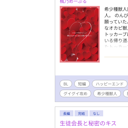
楓乃めーぷる
希少種獣人
人。 のん
願っていた
なオカピ獣
トッカーブ
いる帰り道
たトッカー
ントロング
入って一目
に告白され
の幸せを掴
起こるハイ
BL
短編
ハッピーエンド
BLove
グイグイ攻め
希少種獣人
長編
完結
なし
生徒会長と秘密のキス