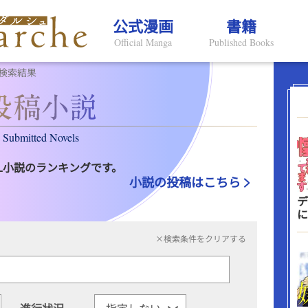
公式漫画
書籍
Official Manga
Published Books
検索結果
Submitted Novels
L小説のランキングです。
小説の投稿はこちら
デ
に
×検索条件をクリアする
進行状況