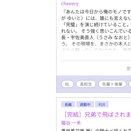
cheeery
『あんたは今日から俺のモノです
が ゆいと）には、誰にも言えな
「完璧」を演じ続けていること。
れない。 そう強く思いこんでい
長・宇佐美直人（うさみ なおと
う。 その現場を、まさかの本人
るなら黙っていてあげます』 無
めていたが……。 「先輩の弱さ
弱音を吐けない生徒会長×グイ
文
BL
高校生
先輩×後輩
長編
連載中
R18
［完結］兄弟で飛ばされ
猫谷 一禾
異世界召喚 麗しの騎士×捻くれ