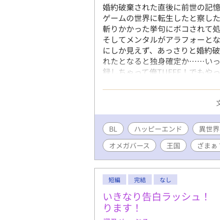
婚約破棄された直後に前世の記憶
ゲームの世界に転生したと察し
斬りかかった挙句にボコされて
そしてメンタルがアラフォーと
にしか見えず、あっさりと婚約破
れたとなると独身確定か……い
録しちゃって俺TUEEE！でも
考えていたノアだったが、それ
グイ攻めてきて……「あれ？ も
したはずの二股男もなんかやた
つ始まるんですか？？（※始ま
BL
ハッピーエンド
異世界
オメガバース
王国
ざまぁ
短編
完結
なし
いきなり告白ラッシュ！
ります！