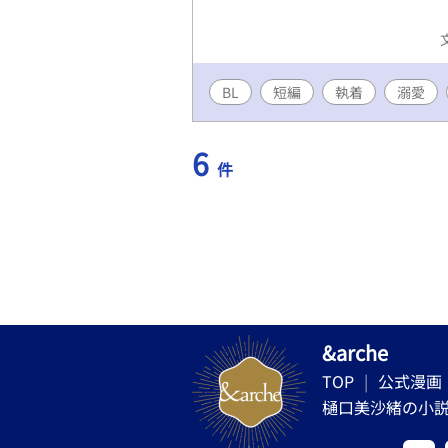
BL
短編
執着
溺愛
6
件
&arche
TOP
公式漫画
樋口美沙緒の小