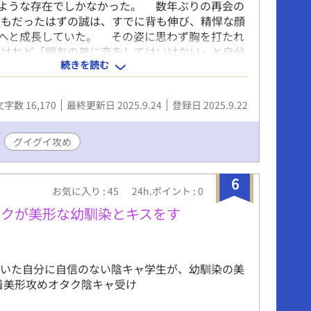
ような存在でしかなかった。 数年ぶりの再会の
もだったはずの誠は、すでに背も伸び、精悍な顔
へと成長していた。 その姿に思わず胸を打たれ
けれど「親友の弟に恋をしてはいけない」と自分
続きを読む
死に理性で距離を取ろうとする。 一方の誠は、
抱いてきた綾人への恋心を隠すつもりはなかっ
う子ども扱いしないでほしい」と真っ直ぐに迫
文字数 16,170
最終更新日 2025.9.24
登録日 2025.9.22
想いを伝える。 その真剣さに揺さぶられながら
理性を盾に避け続ける。 しかし、「もう子ども
と証明するかのように綾人を翻弄し、包み込む誠
グイグイ攻め
抗えなくなっていく――。
6
お気に入り : 45
24h.ポイント : 0
タクが美形な幼馴染とキスをす
ていた自分に自信のない陰キャ学生が、幼馴染の美
着美形攻めオタク陰キャ受け