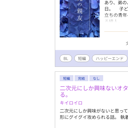
あり、弟の
日。 子ど
立ちの青年
る綾人。 
を戒め、必
幼い頃から
た。 「も
り、堂々と
も、綾人は
BL
短編
ハッピーエンド
じゃない」
に、綾人は
短編
完結
なし
二次元にしか興味ないオ
る。
キイロイロ
二次元にしか興味がないと思っ
形にグイグイ攻められる話。 執