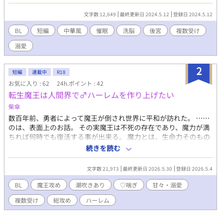
ると誤認し、皇帝の座を譲る。 李煌泰の右腕であった将軍趙英明
（ショウエイメイ）も双星に敗北し、後宮に囚われる。 そして、
文字数 12,649
最終更新日 2024.5.12
登録日 2024.5.12
双星の師匠である蘇望雲（ソボウウン）もまた……。 ＊攻め（荀
双星）に対し、受けが複数います。 ＊なんちゃって中華後宮BLな
BL
短編
中華風
催眠
洗脳
後宮
複数受け
ので、設定や言葉はガバガバですが、それでも楽しんでいただけ
溺愛
れば幸いです。
2
短編
連載中
R18
お気に入り : 62
24h.ポイント : 42
転生魔王は人間界で♂ハーレムを作り上げたい
柴傘
数百年前、勇者によって魔王が倒され世界に平和が訪れた。 ……
のは、表面上のお話。 その実魔王は不死の存在であり、魔力が満
ちれば何時でも復活する事が出来る。 魔力とは、生命力そのもの
である。魔王だけは他者から魔力を吸い上げる事が出来、その中
続きを読む
でも最も効率がいいのは性交……そう、セックスだ。 シュレン公
爵家の次男に生まれたヨハネスには、前世の記憶がある。自分は
文字数 21,973
最終更新日 2026.5.30
登録日 2026.5.4
この国の御伽噺などで語り継がれる魔王その人であった。 ヨハネ
スは決意する。今世こそ、勇者に邪魔される事なく己の野望を叶
BL
魔王攻め
潮吹きあり
♡喘ぎ
甘々・溺愛
えると。 ヨハネスの野望は自分好みの男を何人も侍らせ、自分の
複数受け
総攻め
ハーレム
為だけの♂ハーレムを作り上げることだった！ 「気持ちよくなれ
るし、魔力も十分回収できる。私の♂ハーレムは趣味と実益を兼