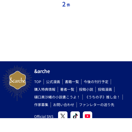
ねた最高の楽園だ」 公爵家の次男に転生したクール系魔王×ブラ
2
件
コン兄、マゾ執事、ツンデレ俺様令息、堅物一途虎獣人騎
士、？？？ R18描写のある話にはタイトルに※が付きます。 小ス
カ、潮吹き、スパンキング要素を含みます。 頭弱めあほえろなの
で特に設定に深い意味はありません。前提で愛はあります。
&arche
TOP
公式漫画
書籍一覧
今後の刊行予定
購入特典情報
著者一覧
投稿小説
投稿漫画
樋口美沙緒の小説書こうよ！
《うちの子》推し会！
作家募集
お問い合わせ
ファンレターの送り先
Official SNS