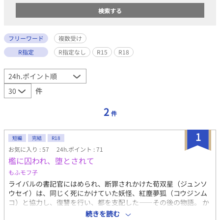
フリーワード
複数受け
R指定
R指定なし
R15
R18
件
2
件
1
短編
完結
R18
お気に入り : 57
24h.ポイント : 71
檻に囚われ、堕とされて
もふモフ子
ライバルの書記官にはめられ、断罪されかけた荀双星（ジュンソ
ウセイ）は、同じく死にかけていた妖怪、紅塵夢狐（コウジンム
コ）と協力し、復讐を行い、都を支配した――その後の物語。 か
つて都を治めていた賢帝、李煌泰（リコウタイ）は双星を弟であ
続きを読む