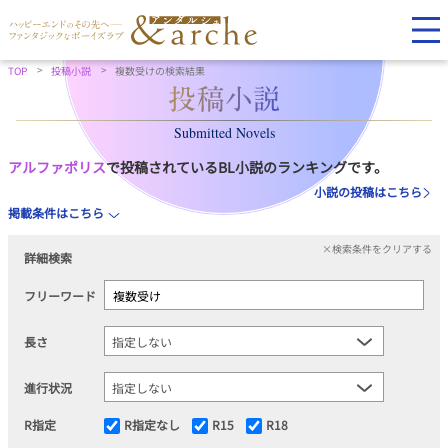
TOP
投稿小説
複数受けの検索結果
Submitted Novels
アルファポリス
で投稿されているBL小説のランキングです。
小説の投稿はこちら
掲載条件はこちら
×検索条件をクリアする
詳細検索
フリーワード
長さ
進行状況
R指定
R指定なし
R15
R18