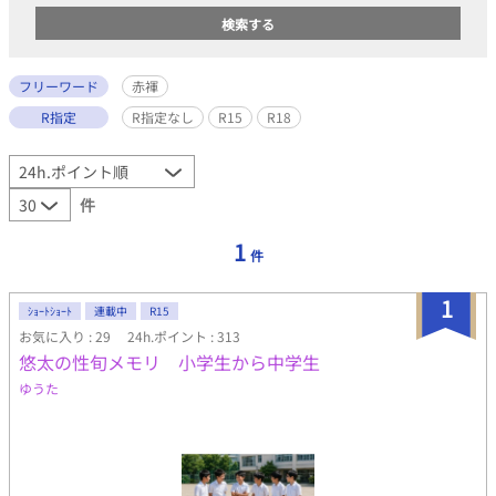
フリーワード
赤褌
R指定
R指定なし
R15
R18
件
1
件
1
ｼｮｰﾄｼｮｰﾄ
連載中
R15
お気に入り : 29
24h.ポイント : 313
悠太の性旬メモリ 小学生から中学生
ゆうた