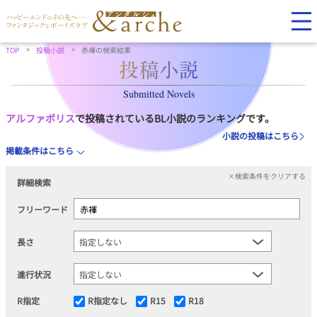
TOP
投稿小説
赤褌の検索結果
Submitted Novels
アルファポリス
で投稿されているBL小説のランキングです。
小説の投稿はこちら
掲載条件はこちら
×検索条件をクリアする
詳細検索
フリーワード
長さ
進行状況
R指定
R指定なし
R15
R18