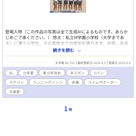
登場人物（この作品の写真は全て生成AIによるものです。あらか
じめご了承ください。） 悠太：私立M学園小学校（大学まであ
る）に通う小学生。その高校までの性旬を語ります。水球、水泳
とランニングが好き。太ももフェチ 竜太：同級生 悠太と同じく
続きを読む
水球、水泳とランニング好き。 まさと：同性愛者。悠太と竜太の
関係が羨ましいと思っている。 博人：M学園に通う2つ年下の弟
文字数 46,762
最終更新日 2026.8.5
登録日 2026.6.8
兄に影響されて水球、水泳とランニングが好き。兄の悠太が恋人
陽介：2つ学年が上の駅伝部と水球部、水泳部、駅伝部の先輩 豪
BL
少年愛
美少年攻め
半ズボン
Vパン
太：中学受験を経てM学園に。わんぱく相撲優勝者でラグビー部
ラグパン
ランニングパンツ
赤褌
スイムサポーター
へ推薦合格。オネエ系のホモ 水野先輩：M学園の中等部の水球
部、水泳部のキャプテン 豊先輩：私立M学園大学の学生 中村さ
兄弟愛
ん：スイミグスクールの中学生選手コース 河内さん：スイミグス
クールの中学生選手コース 矢島さん：スイミグスクールの中学生
選手コース 啓太さん：S学園高校のラグビー部員 貴臣さん：S学園
1
件
高校のラグビー部員 大河：S学園中等部の駅伝部、ラグビー部、
水球部、水泳部 悠太の浮気相手 道太：S学園中等部の駅伝部、
ラグビー部、水球部、水泳部 武蔵先輩：M学園の高等部のラグビ
ー部の先輩