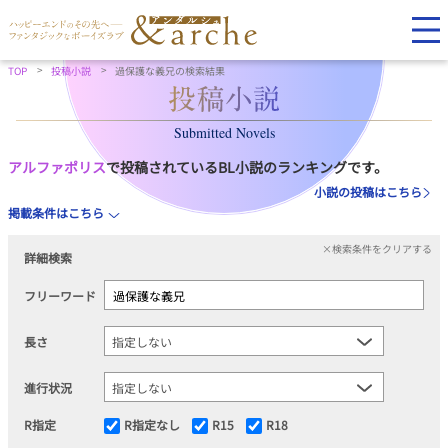
TOP
投稿小説
過保護な義兄の検索結果
Submitted Novels
アルファポリス
で投稿されているBL小説のランキングです。
小説の投稿はこちら
掲載条件はこちら
×検索条件をクリアする
詳細検索
フリーワード
長さ
進行状況
R指定
R指定なし
R15
R18