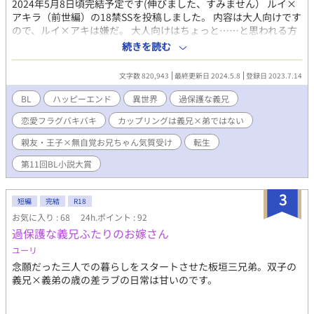
2024年5月8日頃完結予定です(伸びました、すみません） ルイ×
アキラ（前世編）の18禁SSを投稿しました。 内容は大人向けです
ので、ルイ×アキは嫌だ。 大人向けはちょっと……と思われる方
は SSは読まずに本編のみお楽しみください(*^^*) ＊＊ 第11回Ｂ
続きを読む
Ｌ小説大賞の投票が終了しました。 最終順位は88位でした！ とて
も多くの投票をありがとうございました！ 引き続き、最後までお
文字数 820,943
最終更新日 2024.5.8
登録日 2023.7.14
付き合い頂けたら嬉しいです。 感想・お気に入り・しおり、あり
がとうございます(*^^*) とても多くの方にご覧いただき感謝！で
BL
ハッピーエンド
異世界
過保護な義兄
す。 ※感想の返事が遅いです。 すみません（＞＜。） 基本的に
恋愛フラグバキバキ
カップリングは義兄×弟ではない
は、毎日1話投稿しています。 平日は17時・土日祝は10時投稿で
す。 R-18 は後半からです。 （※予告なく入ります） ＊＊あらす
親友・王子×無自覚お兄ちゃん気質受け
転生
じ＊＊ 年の離れた弟を一生懸命育てていたが、反抗期の弟と喧嘩
したまま事故に合い、死んでしまったアキ。 頑張り過ぎた魂を癒
第11回BL小説大賞
してから転生したら、何故か前世の弟が義兄になった！ 特殊な体
を持って生まれたアキは周囲から愛され、過保護に育つが、周囲
3
短編
完結
R18
の愛が重い。 もちろん、義兄の愛も重い。 前世は前世。 今の人
生を楽しみたいアキと過保護に構う前世弟。 どんなに恋愛フラグ
お気に入り : 68
24h.ポイント : 92
を立てようとしてもアキがそれに気が付く前に、義兄の手によっ
過保護な義兄ふたりのお嫁さん
てどんどんフラグが折られていく。 殿下に愛されても義兄に邪魔
ユーリ
され、その愛に気が付かないし、会えない（邪魔をされ続けてい
念願だった三人での暮らしをスタートさせた板垣三兄弟。双子の
る） なのに周囲はアキ本来の価値を見出し、殿下との仲を縮めよ
義兄×義弟の歳の差ラブの日常は甘いのです。
うとしてくる。 アキは殿下との愛をはぐくむことができるのか？
……の前に。 アキは殿下の愛に気が付くことができるのか。 この
話は、お兄ちゃん気質のアキが転生して、かつての弟が義兄にな