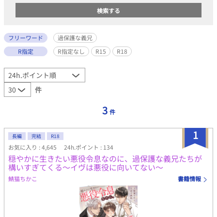
フリーワード
過保護な義兄
R指定
R指定なし
R15
R18
件
3
件
1
長編
完結
R18
お気に入り : 4,645
24h.ポイント : 134
穏やかに生きたい悪役令息なのに、過保護な義兄たちが
構いすぎてくる～イヴは悪役に向いてない～
鯖猫ちかこ
書籍情報