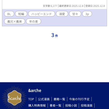
り、過保護に構われながら、殿下の愛に溺れていく物語である。
文字数 6,177
最終更新日 2025.12.8
登録日 2025.12.8
BL
短編
ハッピーエンド
溺愛
甘々
3p
義兄×義弟
年の差
3
件
&arche
TOP
公式漫画
書籍一覧
今後の刊行予定
購入特典情報
著者一覧
投稿小説
投稿漫画