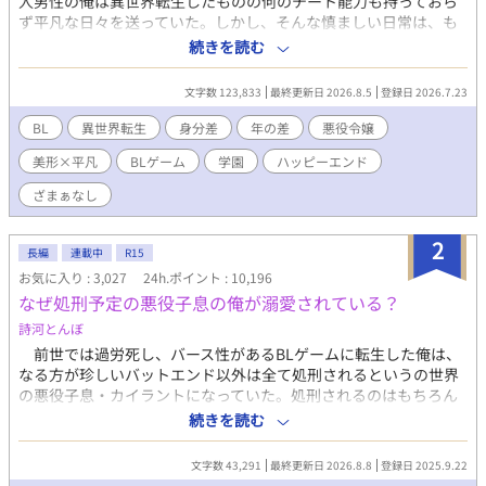
人男性の俺は異世界転生したものの何のチート能力も持っておら
ず平凡な日々を送っていた。しかし、そんな慎ましい日常は、も
うひとりの転生者との出会いによって崩壊する。 曰く、ここは
続きを読む
ゲームの世界で彼女は不幸にも悪役令嬢であるベアトリクスに転
生してしまったとのことだ。このままだと断罪されると泣きつか
文字数 123,833
最終更新日 2026.8.5
登録日 2026.7.23
れてしまい、手助けすることになった俺は断罪ルートのフラグを
折るための作戦を考える。作戦遂行のために悪役令嬢の兄アルベ
BL
異世界転生
身分差
年の差
悪役令嬢
ルトに協力を仰いだが、説得のために俺が口にした言葉は本来だ
美形×平凡
BLゲーム
学園
ハッピーエンド
ったら主人公が言うはずのものだった。 「もしかして、今ので兄
上のルートに入っちゃったんじゃ……」 そんなベアトリクスの
ざまぁなし
推測を否定したかったが、アルベルトは着々と距離を詰めてく
る。セーブのできないこの世界で彼のアプローチをかわしなが
2
ら、バッドエンドは回避できるのか？運命の日までは一年を切っ
長編
連載中
R15
ている。 ※小説家になろう・カクヨムへも掲載 毎日7:00・
お気に入り : 3,027
24h.ポイント : 10,196
19:00の二回更新
なぜ処刑予定の悪役子息の俺が溺愛されている？
詩河とんぼ
前世では過労死し、バース性があるBLゲームに転生した俺は、
なる方が珍しいバットエンド以外は全て処刑されるというの世界
の悪役子息・カイラントになっていた。処刑されるのはもちろん
嫌だし、知識を付けてそれなりのところで働くか婿入りできたら
続きを読む
いいな……と思っていたのだが、攻略対象者で王太子のアルスタ
から猛アプローチを受ける。……どうしてこうなった？
文字数 43,291
最終更新日 2026.8.8
登録日 2025.9.22