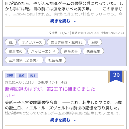
目が覚めたら、やり込んだBLゲームの悪役公爵になっていた。 し
かも手には鞭。目の前には涙を浮かべた美少年。 ——このままじ
ゃ、王太子に処刑される。 前世は冴えない社畜サラリーマン。今
世は冷徹な美貌を持つ高位貴族のアルファ。 中身と外見の落差に
続きを読む
戸惑う暇もなく、エリオットは処刑回避のための「隠居計画」を
立てる。 囚われのオメガ・レオンを王太子カイルに引き渡し、爵
文字数 101,575
最終更新日 2026.3.4
登録日 2026.2.24
位も領地も全部手放して、ひっそり消える——はずだった。 とこ
ろが動くほど状況は悪化していく。 レオンを自由にしようとすれ
BL
オメガバース
異世界転生・転移BL
溺愛
ば「傍にいたい」と縋りつかれ、 カイルに会えば「お前の匂いは
執着攻め
ハッピーエンド
運命の番
悪役転生
甘い」と迫られ、 隠居を申し出れば「逃げるな」と退路を塞がれ
る。 しかもなぜか、子供の頃から飲んでいた「ビタミン剤」を忘
三角関係（全員男）
社畜転生
れるたび、身体がおかしくなる。 周囲のアルファたちの視線が絡
みつき、カイルの目の色が変わり—— 自分でも知らなかった秘密
29
が暴かれたとき、逃げ場はもう、どこにもなかった。 誰にも愛さ
短編
完結
R18
れなかった男が、異世界で「本当の自分」を知り、運命の番と出
お気に入り : 2,110
24h.ポイント : 482
会う—— ギャップ萌え×じれったさ×匂いフェチ全開の、オメガ
断罪回避のはずが、第2王子に捕まりました
バース転生BL。
ちとせ
美形王子×容姿端麗悪役令息 ——これ、転生したやつだ。 5歳
の誕生日、ノエル・ルーズヴェルトは前世の記憶を取り戻した。
姉が夢中になっていたBLゲームの悪役令息に転生したノエルは、
最終的に死罪かそれ同等の悲惨な結末を迎える運命だった。 そん
続きを読む
なの、絶対に回避したい。 主人公や攻略対象に近づかず、目立た