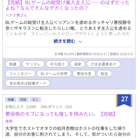
【完結】BLゲームの総受け美人主人公……のはずだった
よね？なんでそんなデカくなったの？
バナナ男さん
BLゲームの総受け主人公＜リアン＞を虐めるボッチャリ悪役豚令
息＜ザキラス＞に転生したらしい俺。 とりあえず主人公を虐める
こともせず、ストーリーからドロップアウトしようと思ったのだ
が、何故か儚げな美青年になるはずの＜リアン＞がやたらとデカ
続きを読む
く──……？ 元BLゲーム総受けの主人公（のちにやたらデカくな
ってしまった執着＆ヤンデレ系のイケメン）✕ 元ぽっちゃり悪
文字数 56,966
最終更新日 2026.6.17
登録日 2026.6.9
役令息（のちに普通体型、平凡マイペース男） 主人公視点は、ど
ちらかというとギャクテイストですが、攻め視点はダーク路線な
執着
ヤンデレ
平凡受け
溺愛
ざまあ要素あり
ので、スカッとハッピーエンドがお好みの方は主人公視点でどう
ファンタジー
BLゲームの世界
悪役令息
転生
かページを閉じて下さいεミ(o_□_)o
攻め視点は結構ダーク
27
短編
完結
なし
お気に入り : 2,040
24h.ポイント : 532
悪役側のモブになっても推しを拝みたい。【完結】
瑳来
大学生でホストでオタクの如月杏樹はホストの仕事をした帰り
道、自分のお客に刺されてしまう。 そして、気がついたら自分の