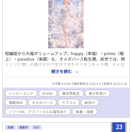
短編版から大幅ボリュームアップ。happy（幸福）・prime（極
上）・paradise（楽園）な、オメガバース転生譚。前世では、顔
とノリと押しの強さだけで生きてきたヤリチンチャラ男。そんな
彼が転生したのは、貴族たちが通うR18BLゲーム『運命錯綜ジュ
続きを読む
エル学園』の世界だった。 しかも役どころは、主人公の恋路を邪
魔する悪役令息ミリアム・サファイア。ピンク髪の美少年Ω。前世
文字数 93,040
最終更新日 2026.8.8
登録日 2026.6.16
とは真逆、“抱かれる側”としての人生が始まる。 だが、前世の記
憶を取り戻したその日から、世界は少しずつ歪み始める。 主人公
ハッピーエンド
R18BL
異世界転生
美少年受け
セオドール・パール。 氷の第一王子ルクス・ダイヤモンド。 紅髪
複数攻め
オメガバース
ラブコメ
総受け
の星術師アステル・ルビー。 寡黙な騎士レオン・エメラルド。 そ
して、まだ見ぬ隠れキャラたち。 宝石の名を持つ美形たちに囲ま
ソフトSM、アブノーマルな描写あり
執着・溺愛
れながらも、空気を読まず、欲望に忠実に突き進む悪役令息ミリ
アム。 これは、本人だけがやたら楽しそうなまま、愛と執着と狂
23
気のど真ん中へ突っ込んでいく、異世界転生BLコメディ。 ……
長編
連載中
R18
あ、間違えた。 prime（極上）じゃなくて、prison（牢獄）だっ