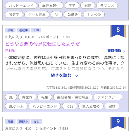
現実の違いに戸惑うモンペ王子と、本人を見ろと言い続ける主人
ハッピーエンド
異世界転生
王子
溺愛
ラブコメ
公。 解釈違いから始まる、BLゲーム転生ラブコメ。 全61話。 ※
強気受
ゲーム世界
BL
執着攻
主人公受
ハッピーエンド ※暴力的表現は予告なく出てきます ※性的な表現
があるタイトルには※付 ※R-18は中盤から ※カップリングはメイ
ンのみ（王子×主人公）
8
長編
連載中
R18
お気に入り : 8,618
24h.ポイント : 3,280
どうやら悪の令息に転生したようだ
日村透
書籍情報
※本編完結済。現在は番外後日談をまったり連載中。 高熱にうな
されながら、俺は思い出していた。 生まれ変わる前の仕事は、ク
レーム専門の電話対応。 毎年ストレス過多になりつつ、それなり
に平和な日々を送っていたある日、妹に泣きつかれてBLノベルゲ
続きを読む
ームをプレイした。 そのゲーム、まず主人公がひどい。攻略対象
もひどい。 悪役令嬢アデリナ様はどう見ても悲劇の令嬢だし、悪
文字数 833,361
最終更新日 2026.5.30
登録日 2024.12.14
役令息リシェルも救いがなさ過ぎる。 「こいつら助けてあげた
い……！」 妹と二人して語り合っていたら、なんとアデリナ様の
BL
異世界
転生
悪役令嬢・悪役令息
ファンタジー
弟ランハートとして転生することに。 ――拝啓 妹よ。我らの望
BLゲーム
ハッピーエンド
Ｒ18
主人公攻め
完結
みが叶う時が来た。 俺は必ずやアデリナ様とリシェルを悲劇の運
命から助け出し、元凶どもを駆逐してみせよう……！
9
長編
連載中
なし
お気に入り : 410
24h.ポイント : 2,933