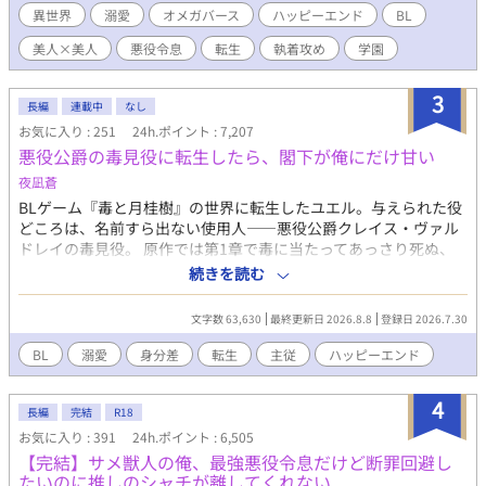
異世界
溺愛
オメガバース
ハッピーエンド
BL
美人×美人
悪役令息
転生
執着攻め
学園
3
長編
連載中
なし
お気に入り : 251
24h.ポイント : 7,207
悪役公爵の毒見役に転生したら、閣下が俺にだけ甘い
夜凪蒼
BLゲーム『毒と月桂樹』の世界に転生したユエル。与えられた役
どころは、名前すら出ない使用人——悪役公爵クレイス・ヴァル
ドレイの毒見役。 原作では第1章で毒に当たってあっさり死ぬ、
モブ中のモブだ。 死にたくない。前世は食品会社の品質管理、異
続きを読む
臭も変色も見分けられる。全力で毒を見抜いて生き延びる——そ
う決めて初仕事に臨んだのに。 「では俺が毒見する。お前は食う
文字数 63,630
最終更新日 2026.8.8
登録日 2026.7.30
な」 なぜかこの公爵、毒見役より先に自分が口をつけようとす
る。 「毒の公爵」と恐れられるこの人は、3歳から毒を盛られ続
BL
溺愛
身分差
転生
主従
ハッピーエンド
けて味覚が壊れていた。何を食べても泥の味。だから食事に興味
がない——はずなのに、俺が「美味しいですか」と聞いた日、こ
4
の人は初めて言葉に詰まった。 泥の味しか分からないはずの人
長編
完結
R18
が、なぜか俺にだけ甘い。 生き延びるための毒見が、いつのまに
お気に入り : 391
24h.ポイント : 6,505
かこの人に味を届ける仕事に変わっていく。 毒見役と、死にたが
【完結】サメ獣人の俺、最強悪役令息だけど断罪回避し
りの公爵。ふたりの食卓のラブコメディ。全年齢・純愛です。 ※
たいのに推しのシャチが離してくれない