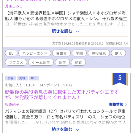
本作は『小説家になろう』『カクヨム』にも掲載しています。
月条ろみこ
【海洋獣人×異世界転生×学園】シャチ海獣人×ホホジロザメ海
獣人 誰もが恐れる最強ホホジロザメ海獣人・レン。 十八歳の誕生
日、前世は小心者の海洋生物オタクだったことを思い出す。そし
て、この世界がBLゲームで、自分が断罪エンドを迎える悪役令息
続きを読む
だと知ってしまう。 処刑を回避する方法はただ一つ。 主人公を攻
略し、自分のルートへ引き込むこと。 ……のはずだった。 なぜか
文字数 114,970
最終更新日 2026.8.5
登録日 2026.7.4
ゲームには存在しないはずのシャチの海獣人が現れ、主人公との
攻略ルートをことごとく邪魔してくる。 しかも、その執着の矛先
BL
ハッピーエンド
異世界
学園
悪役令息
獣人
は――なぜか俺!? バトルあり、笑いあり、キュンあり！ 最強なの
ラブコメ
ゲーム転生
転生
執着
に小心者なホホジロザメが、推しのシャチに振り回される学園ラ
ブコメBL！ 🚫無断転載・AI学習禁止 終盤に性的描写が入る予定で
すので、R18としています。 ※がつく話には性描写があります。
5
長編
完結
R15
本作はfujossy小説大賞にエントリー中です。少しでも面白いと思
お気に入り : 1,184
24h.ポイント : 5,012
っていただけましたら、投票して応援してくだされば幸いです。
断罪後の悪役令息の弟に転生した天才パティシエです
が、甘党殿下が離してくれません！
松原硝子
書籍情報
パティシエの篠宮颯真（27）はパリで行われたコンクールで見事
優勝し、賞金５万ユーロと有名パティスリーのスーシェフの地位
を獲得した。 しかし浮かれて泥酔した颯真はバイクに轢かれて人
生を終える。 目覚めた颯真は友人が激推ししていたBLゲームの世
続きを読む