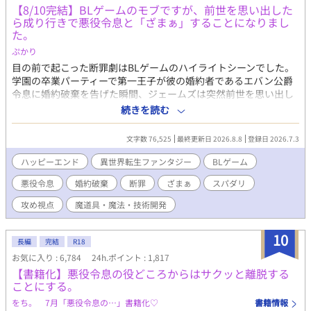
【8/10完結】BLゲームのモブですが、前世を思い出した
ら成り行きで悪役令息と「ざまぁ」することになりまし
た。
ぷかり
目の前で起こった断罪劇はBLゲームのハイライトシーンでした。
学園の卒業パーティーで第一王子が彼の婚約者であるエバン公爵
令息に婚約破棄を告げた瞬間、ジェームズは突然前世を思い出し
た。 どうやらここはBLゲームの世界で、自分はそのモブキャラら
続きを読む
しい。 とはいえ、全てがゲームの通りというわけではなく、現実
のエバンは悪役令息らしからぬ品行方正な人物だった。 しかし、
文字数 76,525
最終更新日 2026.8.8
登録日 2026.7.3
ゲームの強制力のなせる業なのか、エバンはシナリオ通りに社交
界を追われ行方不明になってしまう。 このままではいけない！ こ
ハッピーエンド
異世界転生ファンタジー
BLゲーム
れはエンディング後の世界を生きる成金モブが悪役令息を幸せに
悪役令息
婚約破棄
断罪
ざまぁ
スパダリ
するための物語。 8/10の完結まで予約投稿済です。
攻め視点
魔道具・魔法・技術開発
10
長編
完結
R18
お気に入り : 6,784
24h.ポイント : 1,817
【書籍化】悪役令息の役どころからはサクッと離脱する
ことにする。
をち。 7月「悪役令息の…」書籍化♡
書籍情報