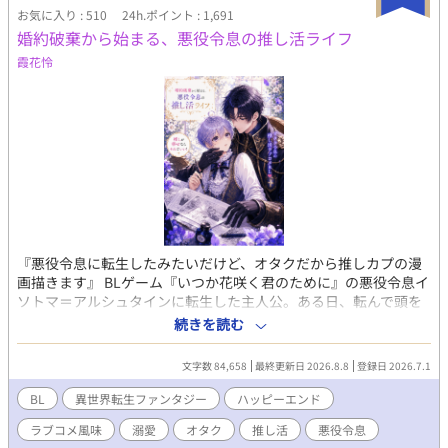
われた。さすがにその日は夜ベッドでこっそり泣いた。 成績だっ
お気に入り : 510
24h.ポイント : 1,691
て学年トップを維持してる。なのに「公爵家の権力を利用して裏
婚約破棄から始まる、悪役令息の推し活ライフ
から手を回し成績を操作している」と思われている。 なんでなん
霞花怜
だ！なんなら寝る間も惜しんで頑張っているのに！ こんな感じで
全てが「悪役ムーブ」に変換されてしまう。 弟が可愛らしいタイ
プで人懐こい愛されキャラなのもまた俺を悪役に見せるのに一役
かっていた。 このままいったら主人公を虐げた冷酷な兄として断
罪され、僻地で無念の死を遂げることになる。 おかしいだろう
が！ そのどれもこれも俺が「悪役令息」だから。 そういう役回り
だから。 俺の心は折れた。 これまでは皆に誤解され遠巻きにされ
てきた。 親には「可愛げがない」と言われ、弟は何をしても褒め
て可愛がるくせに、俺は主席になろうが「長男なのだから当たり
前」。 それでも「頑張っていたらいつか分かってくれる」と不平
不満もいわずに我慢してきた。 だが、何をしたって「悪役令息」
『悪役令息に転生したみたいだけど、オタクだから推しカプの漫
なら意味なんてない。 どうせ悪役にされるのなら、いっそ好き勝
画描きます』 BLゲーム『いつか花咲く君のために』の悪役令息イ
手に生きてやろう。 悪役上等！これからは我慢なんてしない。 家
ソトマ＝アルシュタインに転生した主人公。ある日、転んで頭を
の為だとか長男だとか知ったことか！ こんな家、レオリースにく
打った拍子に、彼は思い出した。自分の前世がオタクだったとい
続きを読む
れてやる！ 俺は俺で独立して裕福な平民として生きる。 幸い前世
うことを。 イソトマの推しカプは『いつ花』のメインカプである
の知識も思い出したから、生活能力はあると思う。平民暮らしも
ルシアンとリリーだ。激推しするあまり、同人で漫画を描いてい
なんの問題もない。 前世の知識を活かし、自分の道は自分で切り
文字数 84,658
最終更新日 2026.8.8
登録日 2026.7.1
た。婚約破棄の断罪イベントですら、推しを拝める至福の時間。
開くのだ。 ※※※※※※※※ お陰様で、7月にアルファポリス様
そんな彼の推し活ライフは、まさに婚約破棄から始まる。推しを
BL
異世界転生ファンタジー
ハッピーエンド
よりアンダルシュノベルズｂにて書籍化していただくこととなり
愛でるため、イソトマは円満な婚約解消を試みる。現実に打ちひ
ました♡ ありがとうございますううう！！ イイネやコメントおま
ラブコメ風味
溺愛
オタク
推し活
悪役令息
しがれながらも、オタク仲間のアルエと漫画を描く楽しい日々を
ちしております♡