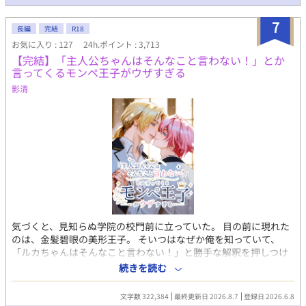
※女性向けHOTランキング1位、ありがとうございました。完結ま
での12日間に渡り、ほとんど2〜5位と食い込めた作品となりまし
7
た！あああありがとうございます……！｡ﾟ(ﾟ´Д`ﾟ)ﾟ｡ たくさんの
長編
完結
R18
閲覧、イイね、エール、感想は、作者の血肉になります……！(o
お気に入り : 127
24h.ポイント : 3,713
´ω`o)ありがとうございます！(●′ω`人′ω`●)
【完結】「主人公ちゃんはそんなこと言わない！」とか
言ってくるモンペ王子がウザすぎる
影清
気づくと、見知らぬ学院の校門前に立っていた。 目の前に現れた
のは、金髪碧眼の美形王子。 そいつはなぜか俺を知っていて、
「ルカちゃんはそんなこと言わない！」と勝手な解釈を押しつけ
てくる。 どうやら俺は、BLゲームの主人公に転生したらしい。
続きを読む
だが俺は、そいつが愛する可憐な『ルカちゃん』ではない。 それ
なのに王子は、解釈違いだと騒ぎながら俺を守り、甘やかし、命
文字数 322,384
最終更新日 2026.8.7
登録日 2026.6.8
懸けの執着を向けてくる。 ウザい。うるさい。愛が重い。 推しと