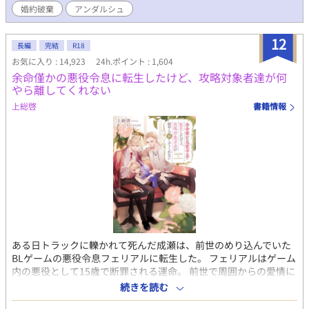
満喫中。推しキャラである護衛騎士のディルクとも、何となく仲
婚約破棄
アンダルシュ
良くなれて、楽しくなってきた。 なのに、ゲーム主人公のリリー
の様子が、おかしくて……。 どうしてみんな、ゲームと違う
12
の！ オタク令息が推しを愛でながら漫画を描き、自分の恋も実
長編
完結
R18
らせちゃう、推し活ラブコメBL。 ※表紙はAIにて作成。本文は作
お気に入り : 14,923
24h.ポイント : 1,604
者の自作です。本文にAIは一切使用しておりません。
余命僅かの悪役令息に転生したけど、攻略対象者達が何
やら離してくれない
上総啓
書籍情報
ある日トラックに轢かれて死んだ成瀬は、前世のめり込んでいた
BLゲームの悪役令息フェリアルに転生した。 フェリアルはゲーム
内の悪役として15歳で断罪される運命。 前世で周囲からの愛情に
恵まれなかった成瀬は、今世でも誰にも愛されない事実に絶望
続きを読む
し、転生直後にゲーム通りの人生を受け入れようと諦観する。 声