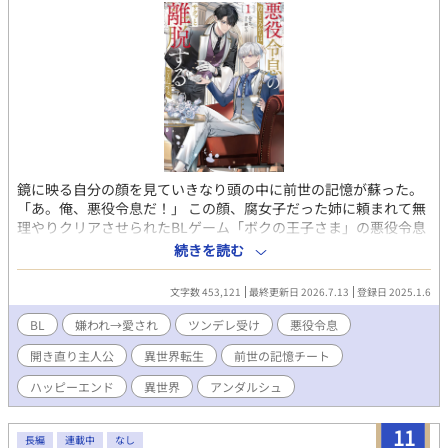
鏡に映る自分の顔を見ていきなり頭の中に前世の記憶が蘇った。
「あ。俺、悪役令息だ！」 この顔、腐女子だった姉に頼まれて無
理やりクリアさせられたBLゲーム「ボクの王子さま」の悪役令息
ことスノーデン公爵家長男、ミルリースだ。 確か、プライドが高
続きを読む
く、主役である人気者の次男レオリースを妬み虐げまくるザ・悪
役。 ということになっている。 そう。俺は何もしていない。なの
文字数 453,121
最終更新日 2026.7.13
登録日 2025.1.6
に一方的に「人気者の次男を妬んで虐める性格の悪い長男」とい
う役所にされてきたのだ。 いかんせん俺はクールな美少年すぎ
BL
嫌われ→愛され
ツンデレ受け
悪役令息
た。 伶俐な美貌と目の下のクマのせいで、黙っているだけで近寄
開き直り主人公
異世界転生
前世の記憶チート
りがたく見えてしまう。疲れてため息を吐けば「気だるい怠惰な
空気を滲ませ」ているように見え「何を思うのか、その瞳を忌々
ハッピーエンド
異世界
アンダルシュ
しげに燻らせていた」となるわけだ。 何をしても妬まれる。 成績
が上がった弟に「お前も頑張ったな」と微笑みかけただけで「首
11
席だからと弟を見下し、蔑むような笑みを口元に浮かべた」と言
長編
連載中
なし