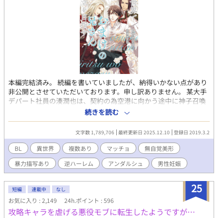
本編完結済み。 続編を書いていましたが、納得いかない点があり
非公開とさせていただいております。申し訳ありません。 某大手
デパート社員の湊潤也は、契約の為空港に向かう途中に神子召喚
に巻き込まれた。 神子の彼曰く、BLゲームの中らしい。俺には関
続きを読む
係ないけど！ その上、最初にキレまくったせいで危険人物扱いさ
れるし扱いも酷い。 それでも前向きに生きようと、経験を生かし
文字数 1,789,706
最終更新日 2025.12.10
登録日 2019.3.2
自立をするぞ！と頑張る奮闘記。 主人公がたまに歌う場面があり
ますが、歌詞を書く予定はありません。読みながら脳内に再生さ
BL
異世界
複数あり
マッチョ
無自覚美形
れた歌で補完をお願いします。 作中、予告なく男性妊娠の表現あ
暴力描写あり
逆ハーレム
アンダルシュ
男性妊娠
り。 暴力表現も出て来ます。苦手な方は回避を御願いします。 改
稿しておりますので、表現が違う箇所は緩くお読みいただけると
助かります。
25
短編
連載中
なし
お気に入り : 2,149
24h.ポイント : 596
攻略キャラを虐げる悪役モブに転生したようですが…