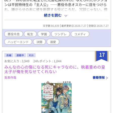
ンは平民特待生の「主人公」——悪役令息オスカーに目をつけら
れ、嫌がらせの末に彼を断罪する役どころだ。 冗談じゃない。修
羅場はご免だ。平穏に卒業するため、ルカは全力でオスカーを避
続きを読む
けることに決めた。 なのに。 「ルカ・ミレット！ 貴様に決闘を
申し込む！」 なぜか毎週、果たし状が届く。決闘の種目は剣から
文字数 66,839
最終更新日 2026.7.27
登録日 2026.7.27
学力、そのうち料理勝負へと脱線していき、賭けの景品はなぜか
いつも俺の実家のパン。おまけに学院中が「今週もやってるな」
悪役令息
転生
学園
ツンデレ
コメディ
と生温かい。 ……あれ？ こいつ、俺に構ってほしいだけなんじ
ハッピーエンド
決闘
溺愛
ゃ？ 逃げるほど距離が縮まる、破滅フラグ回避（失敗中）の学園
BLコメディ。全年齢・純愛です。 ※本作は『小説家になろう』
『カクヨム』にも掲載しています。
17
長編
連載中
R18
お気に入り : 3,949
24h.ポイント : 1,044
みんなの心の傷になる死にキャラなのに、執着重めの皇
太子が俺を死なせてくれない
兎束作哉
書籍情報