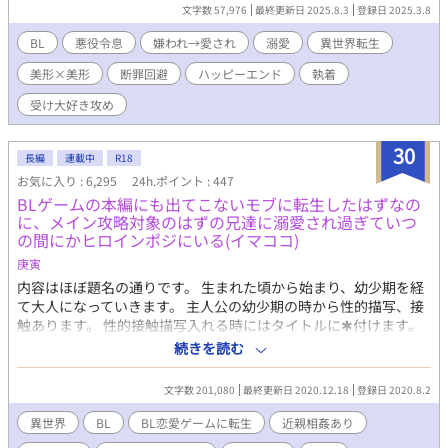
ずに生きていこう。 そう思っていたのに… なぜか勝手に広まる悪
文字数 57,976
最終更新日 2025.8.3
登録日 2025.3.8
評に、むしろ断罪ルートに近づいている気がする。 しかも、関わ
るまいと決めていた第2王子・レオンには最初は嫌われていたはず
BL
悪役令息
嫌われ→愛され
溺愛
異世界転生
なのに、途中からなぜかグイグイ迫られてる。 「お前を口説いて
美形×美形
断罪回避
ハッピーエンド
執着
いる」 「俺が嫉妬しないとでも思った？」 なんで、すべてにおい
て完璧な王子が僕にそんなことを言ってるの…？ 断罪回避のは
受け大好き攻め
ずが、いつの間にか王子に捕まり、最後には溺愛されるお話で
す。 ※しばらく性描写はないですが、する時にはガッツリです
30
長編
連載中
R18
お気に入り : 6,295
24h.ポイント : 447
BLゲームの本編にも出てこないモブに転生したはずなの
に、メイン攻略対象のはずの兄達に溺愛され過ぎていつ
の間にかヒロインポジにいる(イマココ)
庚寅
内容はほぼ題名の通りです。 生まれた頃から始まり、幼少期を経
て大人になっていきます。 主人公の幼少期の時から性的描写、接
触あります。 性的接触描写入れる時にはタイトルに✱付けます。
苦手な方ご注意ください。 残酷描写タグは保険です。 良くある話
続きを読む
のアレコレ。 世界観からしてご都合主義全開です。 大した山も谷
もなく、周囲からただただ溺愛されるだけの話になることでしょ
文字数 201,080
最終更新日 2020.12.18
登録日 2020.8.2
う(今の所それしか予定なし) ご都合溺愛苦労なしチート人生系が
読みたい、好きという方以外は面白みないと思われます! ストーリ
異世界
BL
BL恋愛ゲームに転生
近親相姦あり
ーに意味を求める方もUターンをオススメしますm(_ _)m 勢いの