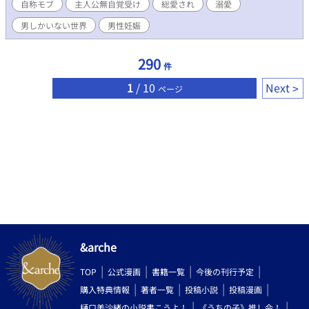
自称モブ
主人公無自覚受け
総愛され
溺愛
まま書くので、文章や言い回し可笑しくても脳内変換したりスル
ーしてやってください(重要) どうしてもそういうの気になる方は
男しかいない世界
男性妊娠
回れ右推奨。 誤字や文章おかしいなって読み返して気がついたら
その都度訂正してます。 完全なる自分の趣味(内容や設定が)と息
抜きのみの為の勢いでの作品。 基本の流れも作風も軽ーい感じの
290
件
設定も軽ーい感じの、主人公無自覚総愛され溺愛モノです。 近親
相姦なので苦手な方はお気をつけください。 何かあればまた追記
1
/ 10
Next
ページ
します。 更新は不定期です。 なろう様のムーンライトノベルズで
掲載しています。 10/23より番外編も別で掲載始めました( ᵕᴗᵕ ) こ
ちらには初めて投稿するので不備がありましたらすみません。 タ
グ乗せきれなかったのでこちらに。 地雷ありましたらバックお願
い致します。 BL恋愛ゲームに転生 近親相姦 自称モブ 主人公無自
覚受け 主人公総愛され 溺愛 男しかいない世界 男性妊娠 ショタ受
け (幼少期は本場なし) それ以外はあるかも ご都合チート ただイチ
ャイチャ ハピエン 兄弟固定カプ 作中に出てくるセリフ解説 ✱学
園編 5話 カディラリオ うろっと覚えとけば〜 訳:何となくで覚え
とけば (うろ覚えなどのうろの事で造語です。)
&arche
TOP
公式漫画
書籍一覧
今後の刊行予定
購入特典情報
著者一覧
投稿小説
投稿漫画
樋口美沙緒の小説書こうよ！
《うちの子》推し会！