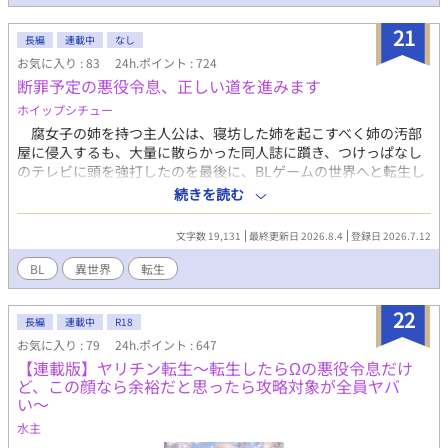
21
長編
連載中
なし
お気に入り : 83
24h.ポイント : 724
断罪予定の悪役令息、正しい道を進みます
ホイップシチュー
腐女子の姉を持つ主人公は、寝坊した姉を起こすべく姉の汚部
屋に侵入するも、大量に散らかった同人誌に躓き、つけっぱなし
のテレビに頭を強打したのを最後に、BLゲームの世界へと転生し
てしまう____ 転生先はまさかの作品唯一の悪役で、攻略対象を
続きを読む
中心に周りから忌み嫌われる悪役令息、イリス・ネーヴェルアー
ク。 ゲーム内の断罪イベントで死刑を告げられる運命にある彼
文字数 19,131
最終更新日 2026.8.4
登録日 2026.7.12
は、生きるために姉から聞いた曖昧な情報だけで様々な困難に立
ち向かう____!?
BL
異世界
転生
22
長編
連載中
R18
お気に入り : 79
24h.ポイント : 647
【連載版】ヤリチン転生〜転生したらΩの悪役令息だけ
ど、この顔なら余裕だと思ったら攻略対象が全員ヤバ
い〜
水主