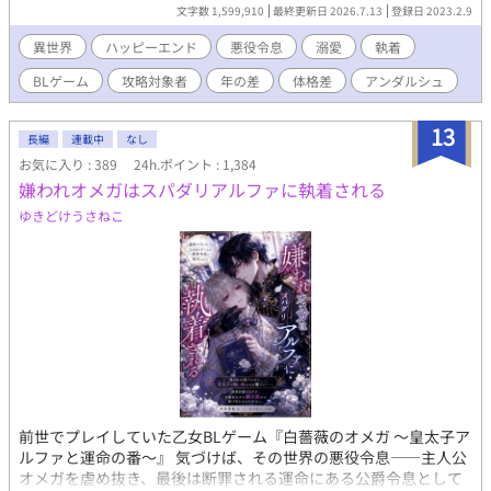
すら発さず、家族に対しても無反応を貫き人形のように接するフ
文字数 1,599,910
最終更新日 2026.7.13
登録日 2023.2.9
ェリアル。そんなフェリアルに周囲の過保護と溺愛は予想外に増
していき、いつの間にかゲームのシナリオとズレた展開が巻き起
異世界
ハッピーエンド
悪役令息
溺愛
執着
こっていく。 気付けば兄達は勿論、妖艶な魔塔主や最恐の暗殺
BLゲーム
攻略対象者
年の差
体格差
アンダルシュ
者、次期大公に皇太子…ゲームの攻略対象者達がフェリアルに執
着するようになり…――？ 周囲の愛に疎い悪役令息の無自覚総愛
されライフ。 ※最終的に固定カプ
13
長編
連載中
なし
お気に入り : 389
24h.ポイント : 1,384
嫌われオメガはスパダリアルファに執着される
ゆきどけうさねこ
前世でプレイしていた乙女BLゲーム『白薔薇のオメガ ～皇太子ア
ルファと運命の番～』 気づけば、その世界の悪役令息――主人公
オメガを虐め抜き、最後は断罪される運命にある公爵令息として