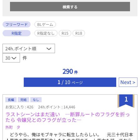
フリーワード
BLゲーム
R指定
R指定なし
R15
R18
件
290
件
1
/ 10
Next
ページ
1
長編
完結
なし
お気に入り : 426
24h.ポイント : 14,446
ラストシーンはまだ遠い ―断罪ルートのフラグを折っ
たら 令嬢兄とのフラグが立った―
外町 夕
どうやら、俺はモブキャラに転生したらしい。 元三十代日本