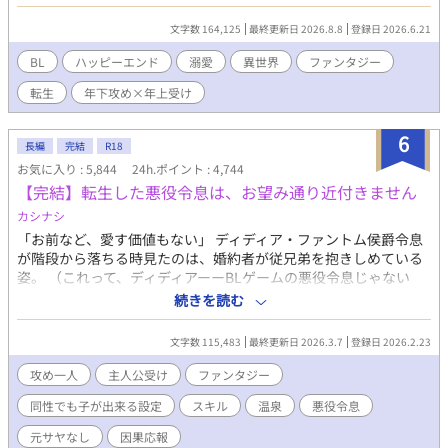
界に転生していた！ だが悪役令息の弟――エリオット・ペンブル
ックに転生してしまったうえに、前世の記憶を取りもどしたのは
文字数 164,125
最終更新日 2026.8.8
登録日 2026.6.21
兄・ヴィクターが断罪され、伯爵家がボロボロになった直後。 兄
は幽閉、一家も財産や領地の没収され、さらに王侯貴族の証とも
BL
ハッピーエンド
溺愛
異世界
ファンタジー
いえる魔力も失ってしまう。 残されたのは名ばかりの家名と王都
転生
年下攻め×年上受け
の屋敷だけ。 前世の記憶が戻ったエリオットは、家族を支えるた
めに身分を隠して王都のティーハウスでパティシエとして働き始
めた。 ある日、エリオットは店の前で倒れそうになっていたルー
6
長編
完結
R18
クという少年を助ける。 11年後。エリオットはティーハウスのオ
お気に入り : 5,844
24h.ポイント : 4,744
ーナーに、王都で開催されるコンクールへの出場を勧められる。
【完結】転生した悪役令息は、お望み通り近付きません
優勝賞金は10万ベル。これだけあればしばらくは家族に楽をさせ
ることができると考えたエリオットは、賞金欲しさに出場を決意
カシナシ
する。 結果は見事優勝。 しかし翌日、王宮より使者がやってく
「お前など、愛す価値もない」 ディディア・ファントム侯爵令息
る。 呼び出し主は会ったこともないはずの第三王子で…！？ 最強
が階段から落ちる時見たのは、婚約者が従兄弟を抱きしめている
だけど執着溺愛が止まらない年下大型犬王子×恋愛に疎い天才パ
姿。 （これって、ディディアーーBLゲームの悪役令息じゃない
ティシエの王宮を舞台にしたサスペンス要素ありのラブコメで
か！） 妹の笑顔を見るためにやりこんでいたBLゲーム。引くほど
続きを読む
す。
レベルを上げた主人公のスキルが、なぜかディディアに転生して
そのまま引き継いでいる。 スキルなしとして家族に『失敗作』と
文字数 115,483
最終更新日 2026.3.7
登録日 2026.2.23
蔑まれていたのは、そのスキルのレベルが高すぎたかららしい。
スキルと自分を取り戻したディディアは、婚約者を追いかけまわ
攻め一人
主人公受け
ファンタジー
すのを辞め、自立に向けて淡々と準備をする。 もちろん元婚約者
同性でも子が出来る設定
スキル
温泉
悪役令息
と従兄弟には近付かないので、絡んでこないでいただけます？ 十
万文字程度。 3/7 完結しました！ ※主人公：マイペース美人受け
元サヤなし
因果応報