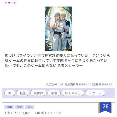
キサラビ
気づけばスイランと言う神官超絶美人になっていた！？どうやら
BLゲームの世界に転生していて攻略キャラにきつくあたってい
た… でも、このゲーム知らない 勇者×ヒーラー
文字数 69,106
最終更新日 2026.7.20
登録日 2026.4.5
BL
転生
異世界
悪役
年下×年上
BLゲーム
26
長編
完結
R18
お気に入り : 1,025
24h.ポイント : 560