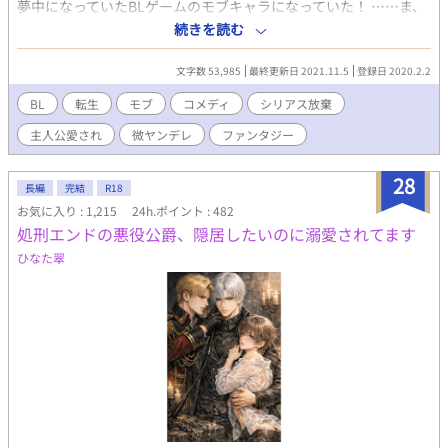
夢中になっていたBLゲームのモブキャラになっていた！ ……ま、
推しを拝めるからいっか！ てな感じで、ほのぼのと生きていこう
続きを読む
と心に決めたのであった。 ウィル様のおまけにて完結致しまし
た。 長い間お付き合い頂きありがとうございました！
文字数 53,985
最終更新日 2021.11.5
登録日 2020.2.2
BL
転生
モブ
コメディ
シリアス放棄
主人公愛され
微ヤンデレ
ファンタジー
28
長編
完結
R18
お気に入り : 1,215
24h.ポイント : 482
処刑エンドの悪役公爵、隠居したいのに溺愛されてます
ひなた翠