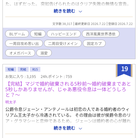
印の所はR18描写が入っています ※毎日23：00～23：45の間に更
た、はずだった。 突如告げられたのはクリア失敗の無情な宣告。
新!! ※第２部後半に攻め以外からの凌辱あります。メインCPは愛
「ふざけるな！」俺の叫びも虚しく、強制的に二周目のプレイが
続きを読む
し合ってますが、苦手な人はご注意を ※総愛されとタグしていま
始まってしまう。 しかも二周目に憑依したのは、貧しい村人Aと
すが、メインCPは固定です ※第１～５部までの学園編は終了いた
いうモブ。 ステータスもスキルもなしの絶望的な状況で、どうや
文字数 38,317
最終更新日 2026.7.22
登録日 2026.7.22
しました ※第６～８部の大人編終了いたしました ※番外編『我が
って国の英雄たちと恋愛しろっていうんだ！？ それでも諦めきれ
子に愛を込めて』終了いたしました ※現在、番外編『新たな時代
ない俺は一発逆転ガチャでとんでもない奇跡を起こす。 突然、世
BLゲーム
短編
ハッピーエンド
西洋風異世界憑依
を切り拓く一歩』を更新中
界は特殊な性別が存在する『オメガバース』の世界へと変貌を遂
一周目攻め思い出
二周目受けメイン
固定カプ
げた！ オメガに変化した俺は、ついに運命の出会いを果たす。 絶
望の底からの運命の番を射止めて、ハッピーエンドに辿り着ける
オメガバース
溺愛
のか！？ ※四万字程度全エピソード完結済みで投稿。 ※一周目は
ハーレムですが思い出描写のみ、お話のメインは二周目で固定カ
19
プになります。
短編
完結
R15
お気に入り : 3,195
24h.ポイント : 759
【完結】マジで婚約破棄される5秒前〜婚約破棄まであと
5秒しかありませんが、じゃあ悪役令息は一体どうしろ
と？〜
明太子
公爵令息ジェーン・アンテノールは初恋の人である婚約者のウィ
リアム王太子から冷遇されている。 その理由は彼が侯爵令息のリ
ア・グラマシーと恋仲であるため。 ジェーンは婚約者の心が離れ
ていることを寂しく思いながらも卒業パーティーに出席する。 し
続きを読む
かし、その場で彼はひょんなことから自身がリアを主人公とした