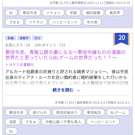
物語（BLゲーム）の悪役だと気付く。 そしてこの後すぐにウィリ
文字数 25,755
最終更新日 2025.12.13
登録日 2023.8.29
アムから婚約破棄されることも。 婚約破棄まであと5秒しかあり
ませんが、じゃあ一体どうしろと？ シナリオから外れたジェーン
BL
悪役令息
イケメン
学園
婚約破棄
異世界
の行動は登場人物たちに思わぬ影響を与えていくことに。 ※小説
ざまぁ
イケオジ
ハッピーエンド
年の差
家になろうにも掲載しております。
20
長編
連載中
R18
お気に入り : 24
24h.ポイント : 732
悪役令息、青髯公爵の妻になる～悪役令嬢ものの漫画の
世界だと思っていたらBLゲームの世界だった！？～
トヨヤミ＠書籍化
アルカード伯爵家の灰被りと評される嫡男マジョリー。 彼は平民
出身のティアナ・ルーカを庇い婚約者に婚約破棄をした行いから
社交界で白い目で見られていた。 しかしある舞踏会で前世の記憶
を思い出す。 そのストーリー、前世で読んだ悪役令嬢もののスト
続きを読む
ーリーだ！ だがなぜかそのあと、青髯公爵と呼ばれる美貌の公爵
に嫁がされることに。 あれ？悪役令嬢ものの漫画の世界のはず
文字数 17,691
最終更新日 2026.8.8
登録日 2026.8.5
が、BLゲームの世界になってる？ 十人の妻を殺して来た青髯公爵
に嫁ぐことになったマジョリーだが、出会った公爵は不器用な優
悪役令息
虐げられ
男性妊娠あり
悪役転生
BLゲーム
しさを持つ人で……。※最終話まで毎日更新予定です。
溺愛
ざまぁ
冷徹公爵×不憫な美人
ハッピーエンド
BL