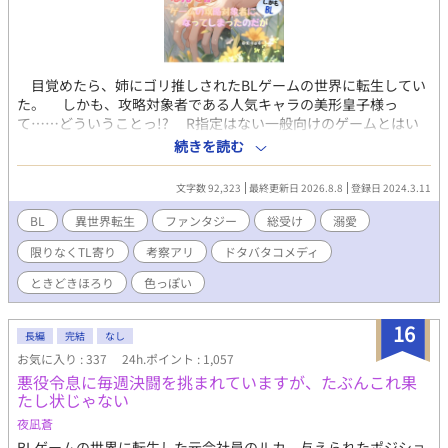
​目覚めたら、姉にゴリ推しされたBLゲームの世界に転生してい
た。 しかも、攻略対象者である人気キャラの美形皇子様っ
て……どういうことっ!? ​R指定はない一般向けのゲームとはい
え、ここは男と男が恋に落ちる世界。 友情のつもりで接したイ
続きを読む
ケメン騎士からも、純潔皇子の二つ名を持つ兄からも、なぜか熱
い視線を向けられてしまい――！？ ​「頼むからみんな、オレを攻
文字数 92,323
最終更新日 2026.8.8
登録日 2024.3.11
略しようとしないでくれ――!!」 ​迫り来る恋愛フラグを全力で
へし折りたい（元）男子高校生の、フラグ全折り奮闘記！ ​※全方
BL
異世界転生
ファンタジー
総受け
溺愛
位から執着されますが、R指定はありません（たぶん）。ハッピ
限りなくTL寄り
考察アリ
ドタバタコメディ
ーエンド確約、デス… ​【異世界転生 / BLゲーム / 勘違い・愛され /
ドタバタコメディ】 ※2026.05.20 更新再開 ○印のある本文中に
ときどきほろり
色っぽい
キャラクターのイメージボードが挿入されています。お含みおき
ください。
16
長編
完結
なし
お気に入り : 337
24h.ポイント : 1,057
悪役令息に毎週決闘を挑まれていますが、たぶんこれ果
たし状じゃない
夜凪蒼
BLゲームの世界に転生した元会社員のルカ。与えられたポジショ