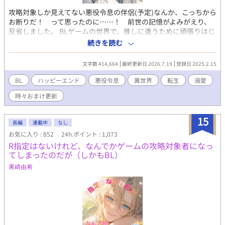
攻略対象しか見えてない悪役令息の伴侶(予定)なんか、こっちから
お断りだ！ って思ったのに……！ 前世の記憶がよみがえり、
反省しました。 BLゲームの世界で、推しに逢うために頑張りはじ
めた、名前も顔も身長もないモブの快進撃がはじまる──！ と
続きを読む
いいな！（笑） 本編完結済。 おまけのお話を時々更新していま
す。 皆さまの応援のおかげで『もふもふ獣人に転生したら、最愛
文字数 414,664
最終更新日 2026.7.19
登録日 2025.2.15
の推しに溺愛されています』書籍化、心から、ありがとうござい
ます！ 皆の動画をつくりました！ もしよかったら、プロフのweb
BL
ハッピーエンド
悪役令息
異世界
転生
溺愛
サイトからどうぞです。 表紙や動画にはAIを使っていますが、小
時々おまけ更新
説にはAIを使っておりません
15
長編
連載中
なし
お気に入り : 852
24h.ポイント : 1,073
R指定はないけれど、なんでかゲームの攻略対象者になっ
てしまったのだが（しかもBL）
黒崎由希