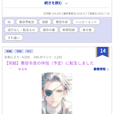
転生していた。 「終わった。破滅フラグしかない」 生き延びる方
続きを読む
法はただ一つ。主人公にも、攻略対象の皇太子にも、とにかく近
づかないこと。ベッドサイドの引き出しに隠した一冊のノートを
文字数 134,405
最終更新日 2026.8.7
登録日 2026.7.18
頼りに、目立たず大人しく生きようと決めたはずだった。 なのに
――避ければ避けるほど、皇太子アルファの瞳に映る自分が、ど
BL
異世界転生
溺愛
悪役令息
ハッピーエンド
うしようもなく色濃くなっていく。 「見つけた。ようやく会え
逆行なし・転生もの
運命の番
断罪回避
身分差
た。」 冷徹で合理主義、誰にも興味を示さないはずの皇太子が、
なぜか自分だけを見ている。 シナリオにない執着から逃げ切れる
すれ違い
のか。それとも――。 破滅回避のため逃げたはずが、逃げ切れな
いほどの溺愛に包まれていく、異世界転生オメガバースBL。
14
長編
完結
R15
お気に入り : 4,559
24h.ポイント : 1,192
【完結】悪役令息の伴侶（予定）に転生しました
* ゆるゆ
書籍情報