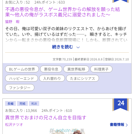
お気に入り : 52
24h.ポイント : 633
た。えへっ。 【短編版からの変更点】 隠れキャラ登場、そしてラ
不遇の悪役令息が、ゲーム世界からの解放を願った結
スボスの正体判明。Rシーンも大幅増量。 本編では語られなかっ
果〜他人の俺がラスボス義兄に溺愛されました〜
た、「なぜ彼が悪役令息になったのか」という過去。 監禁されて
猫野 暇
いることにも気づかぬまま、溺愛され続ける“その後”の未来ま
で。 甘さと狂気が溶け合う、 HPP（Happy・Prime・Prison）エ
その日、俺は可愛い双子の弟妹のリクエストで、からあげを揚げ
ンドをお楽しみください。
ていた。いや、揚げているはずだった――。 瞬きすると、キッチ
ンから一転まさかの悪役令息断罪現場に！ しかも、断罪されてい
るのは俺自身。どうやら俺は、18禁BLゲームの悪役令息ジュリア
続きを読む
スと入れ替わってしまったらしい。ゲームはもう終盤。悪役令息
の役目を終えたのなら、フェードアウトしたっていいよな？ だけ
文字数 70,159
最終更新日 2026.8.8
登録日 2026.7.10
ど、公爵邸に行ってみたら、本当のジュリアスについて知ること
になったんだ。 誰だよ、こんな世界をつくった奴は！ 怒りで爆誕
BLゲームの世界
悪役令息
異世界転移
料理男子
してしまった魔王……じゃなくて、美丈夫の公爵（ジュリアス
ハッピーエンド
入れ替わり
たまにシリアス
兄）と一緒に真相を探ることに。 異世界の距離感に戸惑いつつ
も、その生活に慣れていく。ジュリアスを守るために、新たな婚
ファンタジー
約まで――。 【毎日20時更新。本編31話＋番外編で完結】 ※R18
は後半に少々程度です（サブタイトルに✴︎マークをつけてありま
24
す） ※ムーンライトノベルズでも掲載中
長編
完結
R18
お気に入り : 13,966
24h.ポイント : 610
異世界でおまけの兄さん自立を目指す
松沢ナツオ
書籍情報