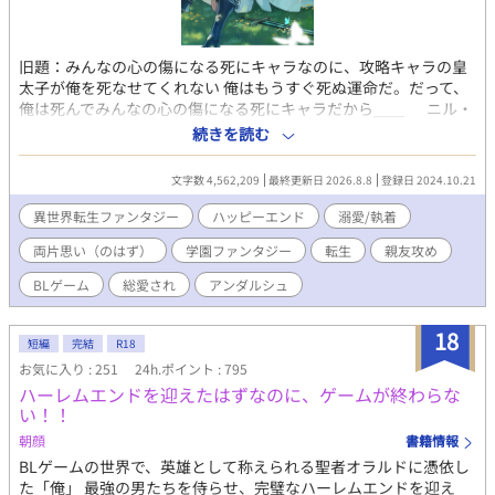
旧題：みんなの心の傷になる死にキャラなのに、攻略キャラの皇
太子が俺を死なせてくれない 俺はもうすぐ死ぬ運命だ。だって、
俺は死んでみんなの心の傷になる死にキャラだから＿＿ ニル・
エヴィヘットは、親友であり護衛対象である皇太子セシル・プロ
続きを読む
グレスとの手合わせ中、ひょんなことから前世を思い出す。自分
がいる世界は、人気R18BLゲーム『薔薇の学園の特待生』の世界
文字数 4,562,209
最終更新日 2026.8.8
登録日 2024.10.21
であり、セシルは攻略対象であると。だがしかし、転生したニ
ル・エヴィヘットはセシルを守って死ぬ運命をたどる、番外スト
異世界転生ファンタジー
ハッピーエンド
溺愛/執着
ーリーのキャラ。 記憶を思い出したのが、自分が死ぬかもしれな
両片思い（のはず）
学園ファンタジー
転生
親友攻め
い一か月前。どうにか、セシルも自分も生き残りたい。そう思い
行動するのだが、どうもうまくいかないニル。 また、親友である
BLゲーム
総愛され
アンダルシュ
セシルは前世の推しであり、淡い恋心も抱いてしまう。対してセ
シルはニルのことを”親友”だと断言する。 そうしているうちに、
18
運命の日を迎え襲撃にある二人。ニルは物語通りセシルを庇って
短編
完結
R18
致命傷を負う。 「……よかった、君が、無事で」 そうして、ニル
お気に入り : 251
24h.ポイント : 795
は死を迎えた……はずだったが。 ――おかしい。 なぜか、次に目
ハーレムエンドを迎えたはずなのに、ゲームが終わらな
を覚ましたときには、セシルの部屋に軟禁されていて? スパダ
い！！
リ（受の前では情緒不安定）幼なじみ皇太子×運命にあらがう親
朝顔
書籍情報
友ポジションの護衛騎士の学園異世界ファンタジー ※学園生活
に入るまでが少し長いですが、学園異世界ファンタジーです ※18
BLゲームの世界で、英雄として称えられる聖者オラルドに憑依し
歳で成人を迎える世界のお話です。物語中に18歳になります ※◆
た「俺」 最強の男たちを侍らせ、完璧なハーレムエンドを迎え