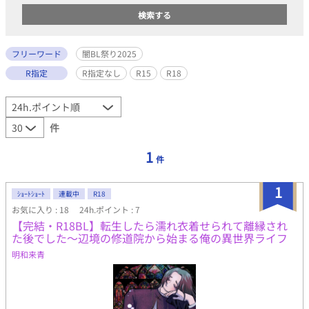
フリーワード
闇BL祭り2025
R指定
R指定なし
R15
R18
件
1
件
1
ｼｮｰﾄｼｮｰﾄ
連載中
R18
お気に入り : 18
24h.ポイント : 7
【完結・R18BL】転生したら濡れ衣着せられて離縁され
た後でした～辺境の修道院から始まる俺の異世界ライフ
明和来青