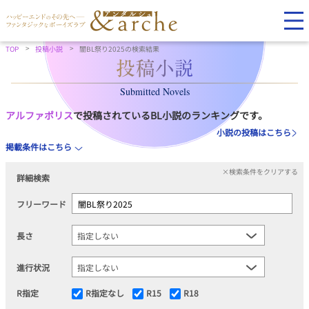
TOP
投稿小説
闇BL祭り2025の検索結果
Submitted Novels
アルファポリス
で投稿されているBL小説のランキングです。
小説の投稿はこちら
掲載条件はこちら
×検索条件をクリアする
詳細検索
フリーワード
長さ
進行状況
R指定
R指定なし
R15
R18