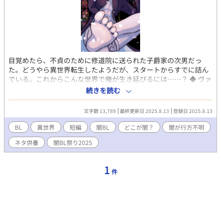
目覚めたら、不貞のために修道院に送られた子爵家の次男だっ
た。どうやら異世界転生したようだが、スタートからすでに詰ん
でいる。これからこんな世界で俺が生き延びるには……？ ◆ ヴァ
レンタイン（ヴァル）主人公。元は清廉潔白な性格の努力家。不
続きを読む
貞は濡れ衣。アウトローな主人公（新）と入れ替わる。 ◆ 本作は
闇BLアンソロジーの没原稿です。しかし微妙に大団円、全然闇に
文字数 13,789
最終更新日 2025.8.13
登録日 2025.8.13
なりませんでした。ご了承ください。ちなみに闇BLアンソロジー
に寄稿した作品も闇かどうかは微妙です。ご了承ください。（闇
BL
異世界
短編
闇BL
どこが闇？
闇が行方不明
BLアンソロジーの概要URLはこちら
ネタ供養
闇BL祭り2025
→https://amzn.to/45habbw） ◆ 全三話。性描写のある話には※
印をつけています。 ◆ 本作は不同意プレイを含みます。苦手な方
はご注意ください。 ◆ 本作は他サイトにも掲載しています。 #闇
1
件
BL祭り2025