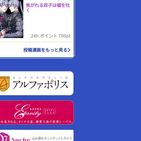
焦がれる双子は嘘を吐
く
24h.ポイント 760pt
投稿漫画をもっと見る