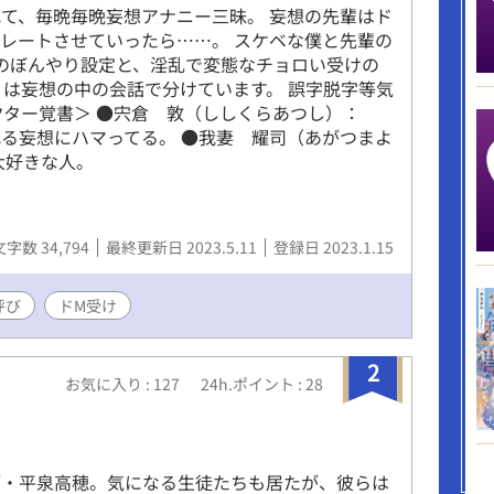
て、毎晩毎晩妄想アナニー三昧。 妄想の先輩はド
レートさせていったら……。 スケベな僕と先輩の
ずのぼんやり設定と、淫乱で変態なチョロい受けの
』は妄想の中の会話で分けています。 誤字脱字等気
クター覚書＞ ●宍倉 敦（ししくらあつし）：
る妄想にハマってる。 ●我妻 耀司（あがつまよ
大好きな人。
文字数 34,794
最終更新日 2023.5.11
登録日 2023.1.15
呼び
ドM受け
2
お気に入り : 127
24h.ポイント : 28
師・平泉高穂。気になる生徒たちも居たが、彼らは