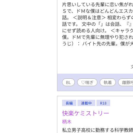
片思いしている先輩に恋い焦がれ
Ｓで、ドＭな僕はどんどんエスカ
話。 ＜説明＆注意＞ 相変わら
話です。 文中の「」は会話、『
にせず読める人向け。 ＜キャラ
僕。ドＭで先輩に無理やり犯され
うじ）： バイト先の先輩。僕が
BL
♡喘ぎ
執着
雌豚
長編
連載中
R18
快楽ケミストリー
柄木
私立男子高校に勤務する科学教