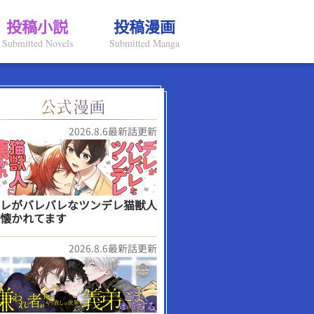
投稿小説
投稿漫画
Submitted Novels
Submitted Manga
2026.8.6最新話更新
レがバレバレなツンデレ猫獣人
懐かれてます
2026.8.6最新話更新