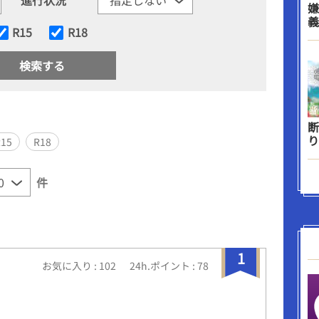
嫌
義
R15
R18
断
り
R15
R18
件
1
お気に入り : 102
24h.ポイント : 78