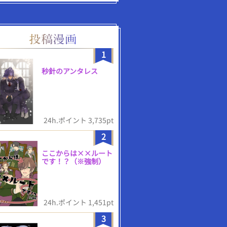
1
秒針のアンタレス
24h.ポイント 3,735pt
2
ここからは××ルート
です！？（※強制）
24h.ポイント 1,451pt
3