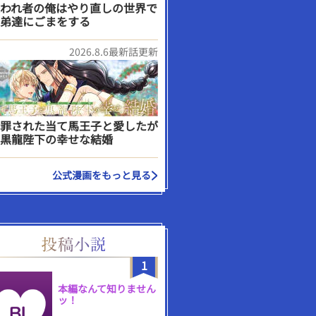
われ者の俺はやり直しの世界で
弟達にごまをする
2026.8.6最新話更新
罪された当て馬王子と愛したが
黒龍陛下の幸せな結婚
公式漫画をもっと見る
1
本編なんて知りません
ッ！