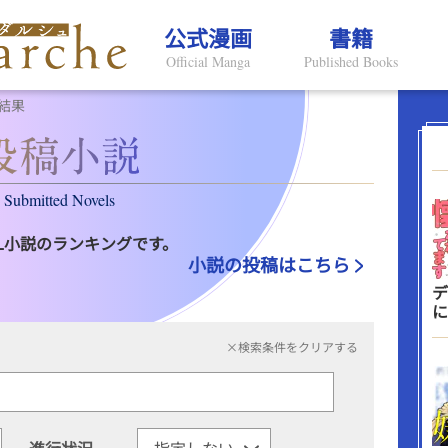
公式漫画
書籍
Official Manga
Published Books
結果
Submitted Novels
L小説のランキングです。
小説の投稿はこちら
デ
に
×検索条件をクリアする
進行状況