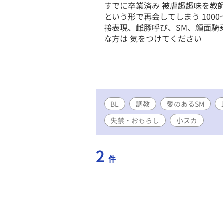
すでに卒業済み 被虐趣趣味を教
という形で再会してしまう 100
接表現、雌豚呼び、SM、顔面騎
な方は 気をつけてください
BL
調教
愛のあるSM
失禁・おもらし
小スカ
2
件