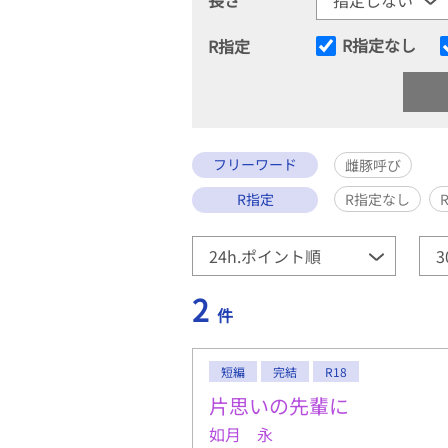
R指定なし
R指定
フリーワード
雌豚呼び
R指定
R指定なし
2
件
短編
完結
R18
片思いの先輩に
如月 永