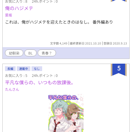
お気に入り : 8
24h.ポイント : 0
俺のハジメテ
菜坂
これは、俺がハジメテを迎えたときのはなし。 番外編あり
文字数 4,149
最終更新日 2021.10.10
登録日 2020.9.13
幼馴染
BL
青春？
5
長編
連載中
なし
お気に入り : 5
24h.ポイント : 0
平凡な僕らの、いつもの放課後。
たんさん