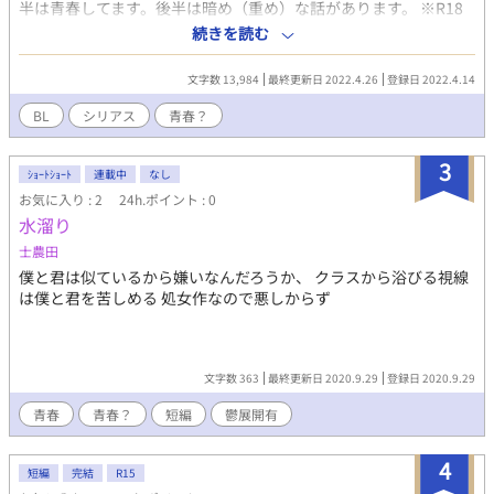
半は青春してます。後半は暗め（重め）な話があります。 ※R18
は後半にあります。加筆修正しました。 ※ネタバレタグは外して
続きを読む
います。ご了承下さい。 ※少し読みづらいと思い、分割しまし
た。通知が何度か行ってしまった方、すみません。内容は変わっ
文字数 13,984
最終更新日 2022.4.26
登録日 2022.4.14
ていません。
BL
シリアス
青春？
3
ｼｮｰﾄｼｮｰﾄ
連載中
なし
お気に入り : 2
24h.ポイント : 0
水溜り
士農田
僕と君は似ているから嫌いなんだろうか、 クラスから浴びる視線
は僕と君を苦しめる 処女作なので悪しからず
文字数 363
最終更新日 2020.9.29
登録日 2020.9.29
青春
青春？
短編
鬱展開有
4
短編
完結
R15