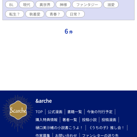
BL
現代
異世界
神様
ファンタジー
溺愛
転生？
執着愛
青春？
日常？
6
件
&arche
TOP
公式漫画
書籍一覧
今後の刊行予定
購入特典情報
著者一覧
投稿小説
投稿漫画
樋口美沙緒の小説書こうよ！
《うちの子》推し会！
作家募集
お問い合わせ
ファンレターの送り先