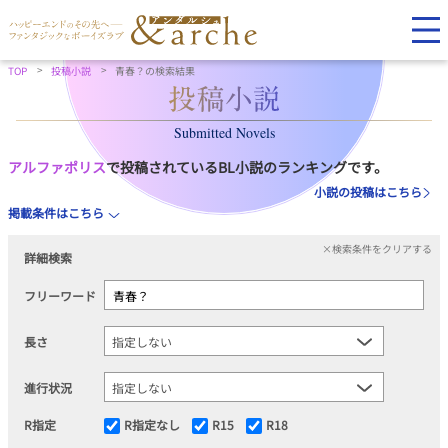
TOP
投稿小説
青春？の検索結果
Submitted Novels
アルファポリス
で投稿されているBL小説のランキングです。
小説の投稿はこちら
掲載条件はこちら
×検索条件をクリアする
詳細検索
フリーワード
長さ
進行状況
R指定
R指定なし
R15
R18