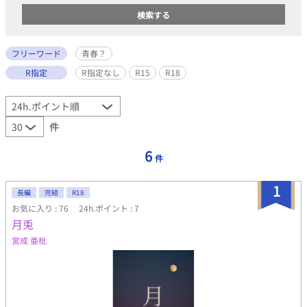
フリーワード
青春？
R指定
R指定なし
R15
R18
件
6
件
1
長編
完結
R18
お気に入り : 76
24h.ポイント : 7
月兎
宮成 亜枇