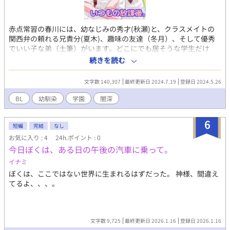
赤点常習の春川には、幼なじみの秀才(秋瀬)と、クラスメイトの
関西弁の頼れる兄貴分(夏木)、趣味の友達（冬月）、そして優秀
でいい子な弟（土筆）がいます。どこにでも居そうな学生だけ
ど、それぞれに複雑な家庭事情と過去のトラウマがあります。彼
続きを読む
らがそれに対峙し、自分の在り方について考える、青春？ヒュー
マンストーリーです。 （※落書きコーナーを1番上にあげまし
文字数 140,307
最終更新日 2024.7.19
登録日 2024.5.26
た。きまぐれ更新予定。文章力しょぼすぎてイメージつかないと
ころもあると思います。文章で伝えられないニュアンスを絵で補
BL
幼馴染
学園
闇深
完していただけたら嬉しいです。）Twitterにリンクしました。雑
多垢ですが、裏話とか設定とか呟いてるので、気になる方は覗い
6
て見てやって下さい。
短編
完結
なし
お気に入り : 4
24h.ポイント : 0
今日ぼくは、ある日の午後の汽車に乗って。
イナミ
ぼくは、ここではない世界に生まれるはずだった。 神様、間違え
てるよ、、、。
文字数 9,725
最終更新日 2026.1.16
登録日 2026.1.16