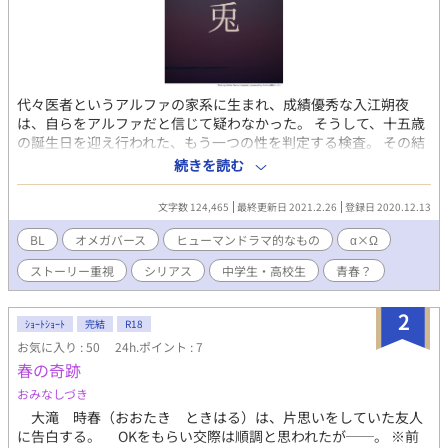
代々医者というアルファの家系に生まれ、成績優秀な入江朔夜
は、自らをアルファだと信じて疑わなかった。 そうして、十五歳
の誕生日を迎え行われた、もう一つの性を判定する検査。 その結
果は──『オメガ』。 突きつけられた結果に呆然とする彼に、両
続きを読む
親は朔夜に別の場所で生活する事を提案する。 アルファである両
親はもちろん、兄弟にも影響が及ぶ前に。 納得のいかない彼では
文字数 124,465
最終更新日 2021.2.26
登録日 2020.12.13
あったが、従うしかなかった。 ”オメガバース” 男女とは違うもう
一つの性。 本来の性別よりも、厄介なもの。 オメガという判定を
BL
オメガバース
ヒューマンドラマ的なもの
α×Ω
受けた朔夜と、小さい頃からの幼馴染みである、鷲尾一真、そし
ストーリー重視
シリアス
中学生・高校生
青春？
て、水無瀬秀。 彼らはもう一つの性に翻弄されながらも、成長し
ていく。 ・ こちらは、『女王蜂』の一真と朔夜の中学生〜高校生
にかけての物語です。 ストーリー重視のため、過激な描写はあま
2
ｼｮｰﾄｼｮｰﾄ
完結
R18
り（ほとんど？）ありませんが、中学生×中学生のシーンがあり
お気に入り : 50
24h.ポイント : 7
ますのでご了承ください。 また、こちらの更新は不定期になりま
春の奇跡
すので、もし興味を持って頂けましたらお気に入り登録をしてく
ださると嬉しいです。 よろしくお願い致します。 ※表紙は『かん
おみなしづき
たん表紙メーカー』にて作成しています。
大滝 時春（おおたき ときはる）は、片思いをしていた友人
に告白する。 OKをもらい交際は順調と思われたが──。 ※前