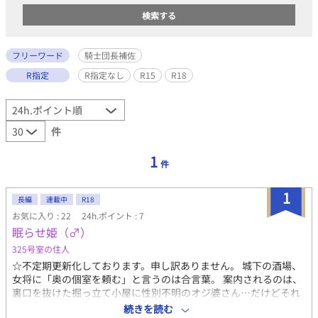
フリーワード
騎士団長補佐
R指定
R指定なし
R15
R18
件
1
件
1
長編
連載中
R18
お気に入り : 22
24h.ポイント : 7
眠らせ姫（♂）
325号室の住人
☆不定期更新化しております。申し訳ありません。 城下の酒場、
女将に「奥の個室を頼む」と言うのは合言葉。 案内されるのは、
裏口を抜けた掘っ立て小屋に性別不明のオジ婆さん…だけどそれ
は魔法で作った結界とその先の異空間への入口。 それでも気にせ
続きを読む