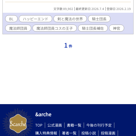
ず中へ入れば、自称『眠らせ姫』と呼ばれる聖女が必ずアナタを
眠らせてくれるという……… ま、その聖女って呼ばれてるのは本
文字数 89,902
最終更新日 2026.7.4
登録日 2026.2.19
当は童顔女顔の成人男子なんですけどね。 ☆１日１話目標での投
稿です
BL
ハッピーエンド
剣と魔法の世界
騎士団長
魔法師団員
魔法師団員コスの王子
騎士団長補佐
神官
1
件
&arche
TOP
公式漫画
書籍一覧
今後の刊行予定
購入特典情報
著者一覧
投稿小説
投稿漫画