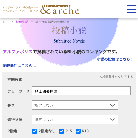
TOP
投稿小説
騎士団長補佐の検索結果
Submitted Novels
アルファポリス
で投稿されているBL小説のランキングです。
小説の投稿はこちら
掲載条件はこちら
×検索条件をクリアする
詳細検索
フリーワード
長さ
進行状況
R指定
R指定なし
R15
R18