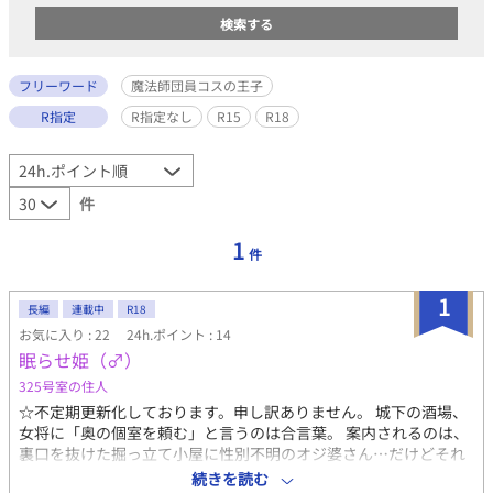
フリーワード
魔法師団員コスの王子
R指定
R指定なし
R15
R18
件
1
件
1
長編
連載中
R18
お気に入り : 22
24h.ポイント : 14
眠らせ姫（♂）
325号室の住人
☆不定期更新化しております。申し訳ありません。 城下の酒場、
女将に「奥の個室を頼む」と言うのは合言葉。 案内されるのは、
裏口を抜けた掘っ立て小屋に性別不明のオジ婆さん…だけどそれ
は魔法で作った結界とその先の異空間への入口。 それでも気にせ
続きを読む