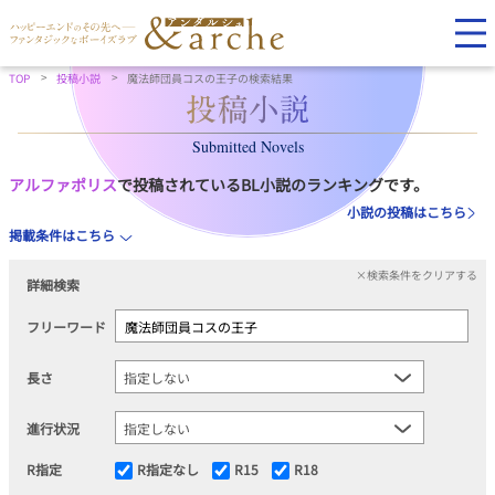
TOP
投稿小説
魔法師団員コスの王子の検索結果
Submitted Novels
アルファポリス
で投稿されているBL小説のランキングです。
小説の投稿はこちら
掲載条件はこちら
×検索条件をクリアする
詳細検索
フリーワード
長さ
進行状況
R指定
R指定なし
R15
R18