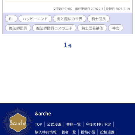
ず中へ入れば、自称『眠らせ姫』と呼ばれる聖女が必ずアナタを
眠らせてくれるという……… ま、その聖女って呼ばれてるのは本
文字数 89,902
最終更新日 2026.7.4
登録日 2026.2.19
当は童顔女顔の成人男子なんですけどね。 ☆１日１話目標での投
稿です
BL
ハッピーエンド
剣と魔法の世界
騎士団長
魔法師団員
魔法師団員コスの王子
騎士団長補佐
神官
1
件
&arche
TOP
公式漫画
書籍一覧
今後の刊行予定
購入特典情報
著者一覧
投稿小説
投稿漫画