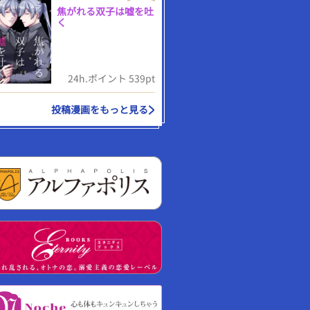
焦がれる双子は嘘を吐
く
24h.ポイント 539pt
投稿漫画をもっと見る