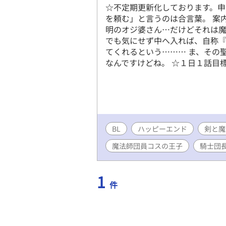
☆不定期更新化しております。申
を頼む」と言うのは合言葉。 案
明のオジ婆さん…だけどそれは魔
でも気にせず中へ入れば、自称
てくれるという……… ま、その
なんですけどね。 ☆１日１話目
BL
ハッピーエンド
剣と魔
魔法師団員コスの王子
騎士団
1
件