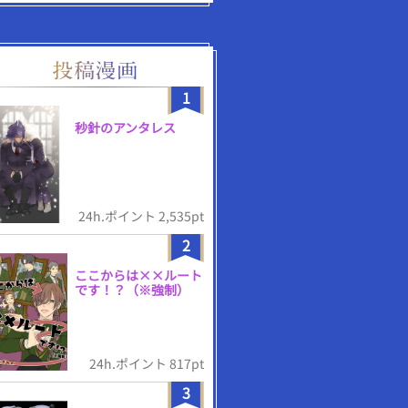
1
秒針のアンタレス
24h.ポイント 2,535pt
2
ここからは××ルート
です！？（※強制）
24h.ポイント 817pt
3