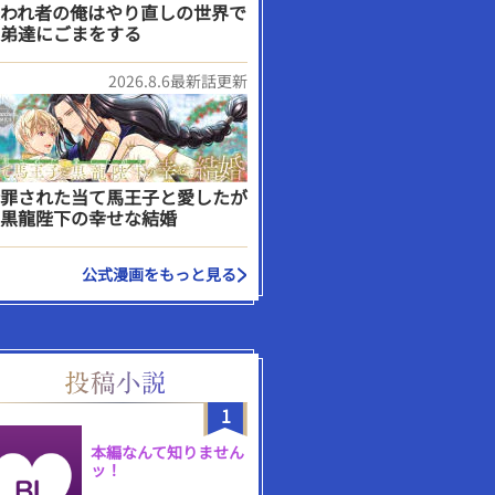
われ者の俺はやり直しの世界で
弟達にごまをする
2026.8.6最新話更新
罪された当て馬王子と愛したが
黒龍陛下の幸せな結婚
公式漫画をもっと見る
1
本編なんて知りません
ッ！