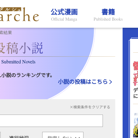
公式漫画
書籍
Official Manga
Published Books
索結果
Submitted Novels
L小説のランキングです。
小説の投稿はこちら
デ
に
×検索条件をクリアする
進行状況