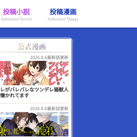
投稿小説
投稿漫画
Submitted Novels
Submitted Manga
2026.8.6最新話更新
レがバレバレなツンデレ猫獣人
懐かれてます
2026.8.6最新話更新