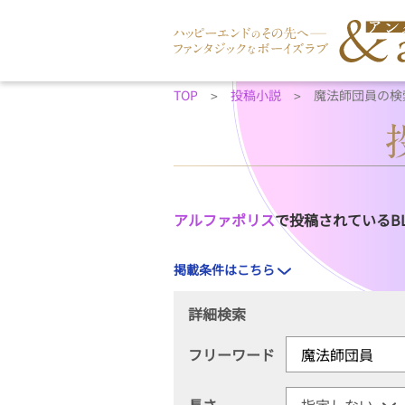
TOP
投稿小説
魔法師団員の検
アルファポリス
で投稿されているB
掲載条件はこちら
詳細検索
フリーワード
長さ