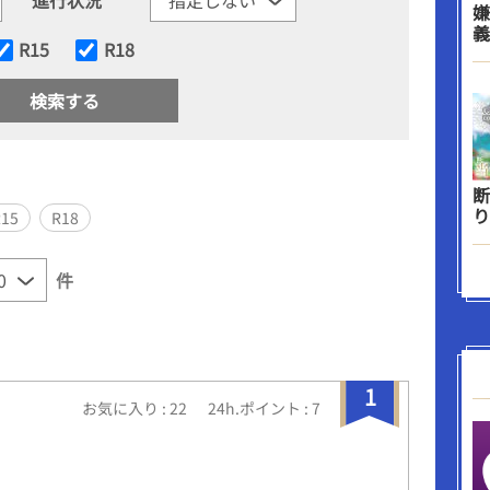
嫌
義
R15
R18
断
り
R15
R18
件
1
お気に入り : 22
24h.ポイント : 7