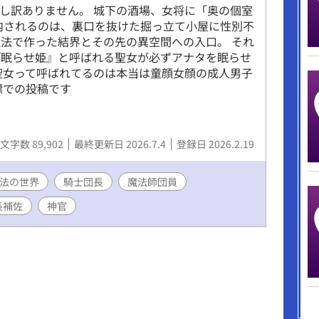
し訳ありません。 城下の酒場、女将に「奥の個室
内されるのは、裏口を抜けた掘っ立て小屋に性別不
法で作った結界とその先の異空間への入口。 それ
『眠らせ姫』と呼ばれる聖女が必ずアナタを眠らせ
聖女って呼ばれてるのは本当は童顔女顔の成人男子
標での投稿です
文字数 89,902
最終更新日 2026.7.4
登録日 2026.2.19
法の世界
騎士団長
魔法師団員
長補佐
神官