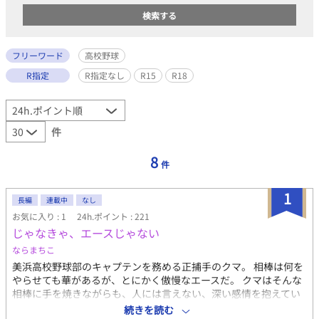
フリーワード
高校野球
R指定
R指定なし
R15
R18
件
8
件
1
長編
連載中
なし
お気に入り : 1
24h.ポイント : 221
じゃなきゃ、エースじゃない
ならまちこ
美浜高校野球部のキャプテンを務める正捕手のクマ。 相棒は何を
やらせても華があるが、とにかく傲慢なエースだ。 クマはそんな
相棒に手を焼きながらも、人には言えない、深い感情を抱えてい
た。 あくまでも友人として接してくるエースに胸を焦がしなが
続きを読む