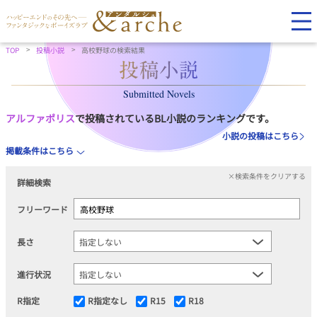
TOP
投稿小説
高校野球の検索結果
Submitted Novels
アルファポリス
で投稿されているBL小説のランキングです。
小説の投稿はこちら
掲載条件はこちら
×検索条件をクリアする
詳細検索
フリーワード
長さ
進行状況
R指定
R指定なし
R15
R18