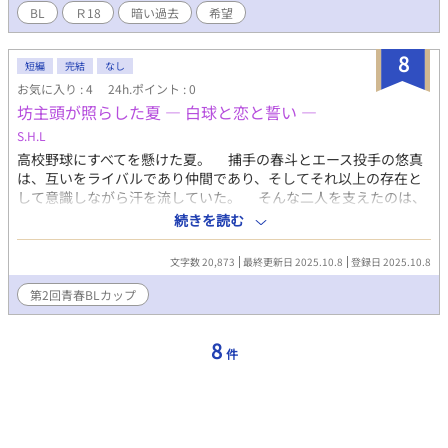
宮麟太郎と再会した壱は、彼の強さに惹かれ始める。 登場人物
BL
Ｒ18
暗い過去
希望
★白山（はくさん）高校野球部 沢田 壱 （さわだ い
ち） 高三 香川 茜（かがわ あか
8
ね） 高三 美術部兼野球部 長野 未織（なが
短編
完結
なし
の みおり） 高三 芹沢 生斗（せりざわ いく
お気に入り : 4
24h.ポイント : 0
と） 高三 ★宇都宮（うつのみや）高校野球部 涼
坊主頭が照らした夏 ― 白球と恋と誓い ―
宮 柊也（すずみや とうや） 高三 板橋
S.H.L
（いたばし） 高三 ★宇都宮（うつのみや）
高校野球にすべてを懸けた夏。 捕手の春斗とエース投手の悠真
高校サッカー部 堤下 天馬 （つつみした てんま） 高
は、互いをライバルであり仲間であり、そしてそれ以上の存在と
三 ★康応（こうおう）高校サッカー部 五十嵐 カケル
して意識しながら汗を流していた。 そんな二人を支えたのは、
（いがらし かける） 高三 ★康応中学サッカー部 涼
チームのマネージャー・真希。彼女は自らの覚悟を示すため、ロ
宮 麟太郎（すずみや りんたろう） 中三
続きを読む
ングヘアをばっさり切り落とし、やがて坊主頭へ――。 その衝
撃と決意がチームを一つにし、彼らを勝利へ導いていく。 白球
文字数 20,873
最終更新日 2025.10.8
登録日 2025.10.8
を追いかける日々の中で芽生えた春斗と悠真の恋心。 そして坊
主頭を輝かせる真希の存在が、友情と恋愛と青春を重ね合わせ
第2回青春BLカップ
る。 勝利と涙、告白と誓い、そして数十年後まで続く絆。
――坊主頭に託された青春の物語が、永遠の夏として刻まれる。
8
件