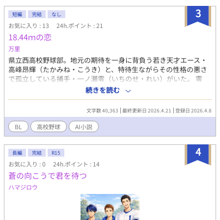
ッッブリと突き刺さる！ 「ん”ぎゃあああッ！びぐッ！い”ぐぅぅ
3
短編
完結
なし
ぅぅぅッ！」 搾乳棟に響き渡るのは、苦痛の悲鳴じゃない。 灼熱
お気に入り : 13
24h.ポイント : 21
の快感に身をよじり、悶える、濁点まじりの喘ぎ声！ 最高のミル
18.44ｍの恋
クは、最高の快感から生まれる…！ やがて俺も、顔中ミルクまみ
れで、その真髄を味わうことに…。 汗と筋肉と、濃厚なミルクに
万里
まみれた、最高の職場見学！ 俺たちの未来は、もしかしたらこの
県立西高校野球部。地元の期待を一身に背負う若き天才エース・
牧場にあるのかもしれない――！
高峰昂輝（たかみね・こうき）と、特待生ながらその性格の悪さ
で孤立している捕手・一ノ瀬零（いちのせ・れい）がいた。 零
は、重度の喘息を抱える弟・透の陰で、「手のかからない、完璧
続きを読む
な兄」を演じてきた。両親の愛がすべて病弱な弟に注がれる家庭
で、零にとって野球の才能だけが自分の存在証明だった。それゆ
文字数 40,363
最終更新日 2026.4.21
登録日 2026.4.8
えに彼は、自分を「野球以外には価値のない欠陥品」だと信じ込
み、周囲を寄せ付けない壁を作っている。 練習中、零は昂輝の投
BL
高校野球
AI小説
球に対し「甘い。お坊ちゃん野球だ」と容赦ない毒舌を浴びせ
る。周囲が昂輝を庇い、零を非難する中、昂輝だけは零の冷徹な
4
瞳の奥にある「飢え」に気づき、彼を自分の専属捕手として指名
長編
完結
R15
する。 一ノ瀬 零（いちのせ れい） / 捕手 天才的なフレーミング
お気に入り : 0
24h.ポイント : 14
技術を持つが、毒舌で傲慢。病弱な弟・透（とおる）への複雑な
蒼の向こうで君を待つ
嫉妬と、両親の愛に飢えた「闇」を抱えている。自分を「誰から
ハマジロウ
も愛されない欠陥品」だと信じている。 高峰 昂輝（たかみね こ
うき） / 投手 地元名士の息子で、誰もが憧れるスター投手。爽や
かで人当たりが良い。 一ノ瀬 透（いちのせ とおる） / 弟 重度の
喘息で入退院を繰り返している。兄の零を尊敬しつつも、自分の