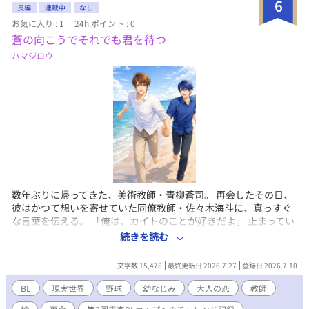
6
校三年で告白し、恋人関係となる。 大学野球で剛志とバッテリー
長編
連載中
なし
で捕手をつとめる。 冷静沈着、整った顔立ちで女性にモテる。 早
お気に入り : 1
24h.ポイント : 0
起きが苦手で、剛志に起こしてもらわないと起きれない。 佐々木
蒼の向こうでそれでも君を待つ
コーチ 30代、独身。 埼玉県の私立蒼陵高校、保健体育教師兼野球
ハマジロウ
部コーチ。 青たちの高校時代の恩師兼野球部コーチ。 性格は明る
くさっぱりしている。 面倒見がよく、青たちのことを気にかけて
いる。
数年ぶりに帰ってきた、美術教師・青柳蒼司。 再会したその日、
彼はかつて想いを寄せていた同僚教師・佐々木海斗に、真っすぐ
な言葉を伝える。 「俺は、カイトのことが好きだよ」 止まってい
た時間が、静かに動き始める。 過去のすれ違い、叶わなかった想
続きを読む
い、そして今だからこそ向き合える本当の気持ち。 野球部顧問と
して生徒たちと向き合う海斗と、美術教師として新たな一歩を踏
文字数 15,478
最終更新日 2026.7.27
登録日 2026.7.10
み出した蒼司。 同じ学校で再び過ごす日々の中で、二人は少しず
つ距離を縮めながら、自分自身の心と向き合っていく。 「あの
BL
現実世界
野球
幼なじみ
大人の恋
教師
頃」の続きを生きる、大人になった二人の再会と再生の物語。 穏