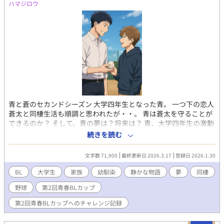
ハマジロウ
25歳。 蒼陵高校野球部出身。 恩師である海斗のことを尊敬してい
る。 教員宿舎で、恋人蒼太と暮らしている。 ◯岡谷 蒼太 S大学
事務職員。24歳。 青と同じく、蒼陵高校野球部出身。
青と蒼のセカンドシーズン 大学四年生となった青。 一つ下の恋人
蒼太と同棲生活も順調と思われたが・・。 青は蒼太を守ることが
できるのか？ そして、青の夢は？将来は？ 青、大学四年生の激動
の一年を描きます。 主人公 佐伯 青 S大学教育学部四年生。
続きを読む
落ち着いた性格で、成績優秀。 夢は体育教師となり、野球部のコ
ーチになること。 蒼太のことが大好き。 蒼太とは高校野球のバッ
文字数 71,900
最終更新日 2026.3.17
登録日 2026.1.30
テリーで捕手。 岡谷 蒼太 S大学教養学部三年生。 青の恋人、高
校卒業と同時に青の住むアパートで、同棲生活を始める。 性格
BL
大学生
家族
幼馴染
静かな物語
夢
同棲
は、明るく、人懐っこい。 カフェでバイトをしている。 高校野球
野球
第2回青春BLカップ
では、エースで活躍。 角石 剛志 都内の私立大学四年生 青と蒼
太の高校時代の元ライバル。 今は良い友人として、交流が続く。
第2回青春BLカップへのチャレンジ記録
大学野球で投手をつとめる。 実家は人気洋食屋。 特技は料理。
高橋 智也 都内の私立大学四年生 剛志の幼なじみだったが、高