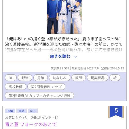
せいで兄が孤独であることを申し訳なく思っている。
「俺はあいつの描く蒼い絵が好きだった」 夏の甲子園ベスト8に
沸く蒼陵高校。 新学期を迎えた教師・佐々木海斗の前に、かつて
特別な存在だった男――青柳蒼司が現れる。 静かに海を描き続け
る美術教師・蒼司。 保健体育教師として野球部を支える海斗。 久
続きを読む
しぶりの再会。 止まったままの時間。 そして、不意に告げられた
「好きだよ」という言葉。 蒼い海の絵に閉じ込められた記憶と想
文字数 92,502
最終更新日 2026.7.6
登録日 2026.5.12
いが、少しずつ二人の距離を揺らしていく――。 “忘れられなか
った恋”を描く、青春BLストーリー。 主人公 ◯佐々木 海斗 蒼陵
BL
野球
兄弟
幼なじみ
教師
現実世界
絵
高校 保健体育教師、野球部コーチ。 36歳。 性格は明るく、面倒
高校教師
第2回青春BLカップ
見がいいため、生徒からの評判は良い。 高校時代は、野球部のエ
ースだった。 ◯青柳 蒼司 蒼陵高校 美術臨時教師 34歳。 物
第2回青春BLカップへのチャレンジ記録
静かで、落ち着いた性格。 青い海の絵を好んで描いている。 2歳
年上の兄、竜司がいる。 海斗とは家が近所で、幼なじみだった。
5
◯青柳 竜司 プロ野球選手。36歳。 海斗の幼なじみで高校までず
長編
完結
R15
っと一緒に野球をやっていた。 蒼司の兄。 ◯松本 恒一 S大学事
お気に入り : 3
24h.ポイント : 14
務職員。36歳 高校時代からの海斗の友人。 冷静に物事を分析する
青と蒼 フォークのあとで
タイプ。 ◯佐伯 青 蒼陵高校 保健体育教師、野球部コーチ。