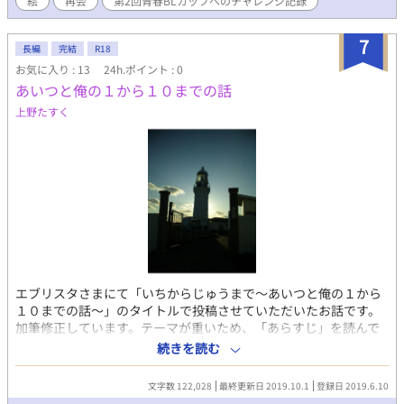
絵
再会
第2回青春BLカップへのチャレンジ記録
やかな日常の中で紡がれる、切なくも温かなラブストーリー。
『青の向こうで君をまつ』の続編。 主人公 ◯佐々木 海斗 蒼陵
高校 保健体育教師、野球部コーチ。 36歳。 性格は明るく、面倒
7
長編
完結
R18
見がいいため、生徒からの評判は良い。 高校時代は、野球部のエ
お気に入り : 13
24h.ポイント : 0
ースだった。 ◯青柳 蒼司 蒼陵高校 美術臨時教師 34歳。 物
あいつと俺の１から１０までの話
静かで、落ち着いた性格。 青い海の絵を好んで描いている。 2歳
年上の兄、竜司がいる。 海斗とは家が近所で、幼なじみだった。
上野たすく
◯青柳 竜司 プロ野球選手。36歳。 海斗の幼なじみで高校までず
っと一緒に野球をやっていた。 海斗の元恋人。 蒼司の兄。 ◯松
本 恒一 S大学事務職員。36歳 高校時代からの海斗の友人。 冷静
に物事を分析するタイプ。 ◯佐伯 青 蒼陵高校 保健体育教師、
野球部コーチ。 25歳。 蒼陵高校野球部出身。 恩師である海斗の
ことを尊敬している。 教員宿舎で、恋人蒼太と暮らしている。 ◯
岡谷 蒼太 S大学事務職員。24歳。 青と同じく、蒼陵高校野球部
出身。
エブリスタさまにて「いちからじゅうまで～あいつと俺の１から
１０までの話～」のタイトルで投稿させていただいたお話です。
加筆修正しています。テーマが重いため、「あらすじ」を読んで
いただいたうえで、お話のページを捲っていただければ、と思い
続きを読む
ます（お辞儀）。 あらすじ 沢田壱は中学三年生の冬、い
じめから逃げるため、胸に包丁を刺した。その代償として、特殊
文字数 122,028
最終更新日 2019.10.1
登録日 2019.6.10
な薬を体に打たなければ生きられなくなる。高校三年生の春、涼