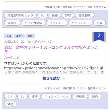
ら、卒業までの時間、野球に集中しようとするが……。 カリスマ
エースピッチャー×無骨なこじらせキャッチャーのクソデカ感情
文字数 12,341
最終更新日 2026.8.7
登録日 2026.8.4
BL
第2回青春BLカップ
BL
長編
野球
高校生BL
青春BL
クソデカ感情
ピッチャー
キャッチャー
恋愛
2
長編
連載中
R18
お気に入り : 20
24h.ポイント : 42
濃厚！雄牛オンリー！ストロングミルク牧場へようこ
そ！
スークニキ
本作はpixivからの転載です。
https://www.pixiv.net/novel/show.php?id=25223952 俺たち県
立陽ノ崎高校野球部が、肉体改造のために毎日愛飲している、驚
異の栄養飲料『ストロングミルク』。 その力の秘密を探るため、
続きを読む
俺たちは山奥にそびえ立つ生産牧場へと、社会科見学にやってき
た！ 出迎えてくれたのは、熊みてえな体格のマッチョな牧場主。
文字数 15,997
最終更新日 2025.7.5
登録日 2025.7.4
そして、牛舎にずらりと並んでいたのは、俺たちの憧れそのも
の…筋骨隆々に鍛え上げられた、たくましい『雄牛』たちだっ
ゲイ
BL
搾精
フィストファック
野球部
筋肉
た。 そして、俺たちの目の前で始まったのは、常識がぶっ壊れる
飲精
衝撃の搾乳メソッド！ 「こうするともっと出るんだよォッ！」 牧
場主の丸太みてえな腕が、雄牛のケツの穴に、躊躇なくズッッッ