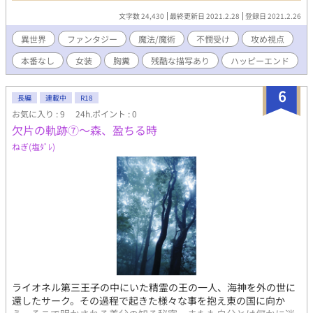
の密会を知る。 「僕と賢者の108日」と同じ世界のお話ですが、
文字数 24,430
最終更新日 2021.2.28
登録日 2021.2.26
前作を読まなくても問題はありません。 本編内にメインカプの濡
れ場はありません。 全四話、完結済み
異世界
ファンタジー
魔法/魔術
不憫受け
攻め視点
本番なし
女装
胸糞
残酷な描写あり
ハッピーエンド
6
長編
連載中
R18
お気に入り : 9
24h.ポイント : 0
欠片の軌跡⑦〜森、盈ちる時
ねぎ(塩ﾀﾞﾚ)
ライオネル第三王子の中にいた精霊の王の一人、海神を外の世に
還したサーク。その過程で起きた様々な事を抱え東の国に向か