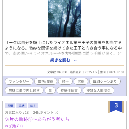
サークは自分を騎士にしたライオネル第三王子の警護を担当する
ようになる。微妙な関係を続けてきた王子と向き合う事になる中
で、南の国からライオネル王子を友好訪問に誘う手紙が届く。ど
うやら南の国の王太子はライオネル王子に情熱を注いでいるよう
続きを読む
で…。 ｵﾘｼﾞﾅﾙBLﾌｧﾝﾀｼﾞｰ小説「欠片の軌跡」の第７〜８章前編ま
でになります。(第1〜6章は「欠片の軌跡➀、➁、➂」となってい
文字数 282,031
最終更新日 2025.1.5
登録日 2024.12.30
ます。「欠片の軌跡」は不感症の魔術兵サークが騎士となり王子
の警護部隊に所属した事をきっかけになんやかんや色々あって
ファンタジー
魔法/魔術
騎士
武術
戦闘シーンあり
色々巻き込まれて色々ある中で性欲が取り戻せるのかみたいな、
無駄に拳で押し通す
竜
特殊性体質
複雑な人間関係
ただのｴﾛありBLﾌｧﾝﾀｼﾞｰ小説です。(比較的真面目な話です)ちなみ
に☆ﾏｰｸはそういう事です。※この小説は個人が趣味で書いている
物です。内容や展開が読む方のご趣味に合わない事もございま
3
長編
完結
R18
す。ご了承頂けますと幸いです。) ※BL/R-18作品(特殊嗜好作品)
お気に入り : 13
24h.ポイント : 0
となりますので無関係の不特定多数の方の目にとまる様な外部へ
欠片の軌跡⑤〜あらがう者たち
のリンク付け等お止め下さい。ご配慮頂けますと幸いです。
(LGBTQとBL/R-18作品を好む好まないは異なる事項となりますの
ねぎ(塩ﾀﾞﾚ)