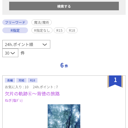
フリーワード
魔法/魔術
R指定
R指定なし
R15
R18
件
6
件
1
長編
完結
R18
お気に入り : 10
24h.ポイント : 7
欠片の軌跡⑥〜背徳の旅路
ねぎ(塩ﾀﾞﾚ)