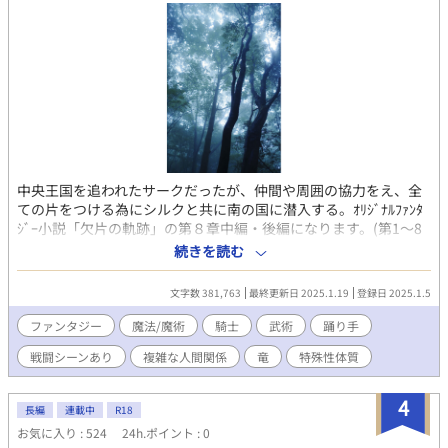
でご理解頂けますと幸いです。) 【「欠片の軌跡」2021年春に
pixivにて執筆開始】 【転載禁止】【無許可ﾀﾞｳﾝﾛｰﾄﾞ禁止】
中央王国を追われたサークだったが、仲間や周囲の協力をえ、全
ての片をつける為にシルクと共に南の国に潜入する。ｵﾘｼﾞﾅﾙﾌｧﾝﾀ
ｼﾞｰ小説「欠片の軌跡」の第８章中編・後編になります。(第1〜8
章前編は「欠片の軌跡➀、➁、➂、➃」となっています。「欠片
続きを読む
の軌跡」は不感症の魔術兵サークが騎士となり王子の警護部隊に
所属した事をきっかけになんやかんや色々あって色々巻き込まれ
文字数 381,763
最終更新日 2025.1.19
登録日 2025.1.5
て色々ある中で性欲が取り戻せるのかみたいな、ただのｴﾛありﾌｧﾝ
ﾀｼﾞｰ小説です。(比較的真面目な話です)ちなみに☆ﾏｰｸはそういう
ファンタジー
魔法/魔術
騎士
武術
踊り手
事です。※この小説は個人が趣味で書いている物です。内容や展
戦闘シーンあり
複雑な人間関係
竜
特殊性体質
開が読む方のご趣味に合わない事もございます。ご了承頂けます
と幸いです。) ※BL/R-18作品(特殊嗜好作品)となりますので無関
係の不特定多数の方の目にとまる様な外部へのリンク付け等お止
4
長編
連載中
R18
め下さい。ご配慮頂けますと幸いです。(LGBTQとBL/R-18作品を
お気に入り : 524
24h.ポイント : 0
好む好まないは異なる事項となりますのでご理解頂けますと幸い