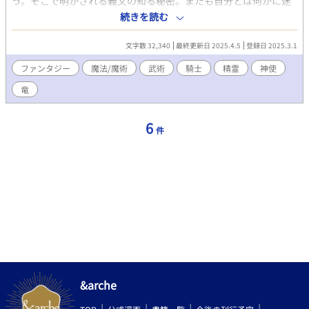
う。そこで明かされる義父の知る秘密。またも自分とは何かに迷
うサークが中央王国に帰ると、占いを学び始めたガスパーが顔を
続きを読む
顰め妙な事を告げた……。 ｵﾘｼﾞﾅﾙﾌｧﾝﾀｼﾞｰ小説「欠片の軌跡」の
第十章になります。(第1〜9章は「欠片の軌跡➀〜➅」となってい
文字数 32,340
最終更新日 2025.4.5
登録日 2025.3.1
ます。「欠片の軌跡」は不感症の魔術兵サークが騎士となり王子
の警護部隊に所属した事をきっかけになんやかんや色々あって
ファンタジー
魔法/魔術
武術
騎士
精霊
神使
色々巻き込まれて色々ある中で性欲が取り戻せるのかみたいな、
竜
ただのｴﾛありﾌｧﾝﾀｼﾞｰ小説です。(比較的真面目な話です)ちなみに
☆ﾏｰｸはそういう事です。※この小説は個人が趣味で書いている物
です。内容や展開が読む方のご趣味に合わない事もございます。
6
件
ご了承頂けますと幸いです。)※pixiv・小説家になろうにも掲載あ
り※ ※BL/R-18作品(特殊嗜好作品)となりますので無関係の不特
定多数の方の目にとまる様な外部へのリンク付け等お止め下さ
い。ご配慮頂けますと幸いです。(LGBTQとBL/R-18作品を好む好
まないは異なる事項となりますのでご理解頂けますと幸いです。)
【「欠片の軌跡」2021年春にpixivにて執筆開始】 【転載禁止】
【無許可ﾀﾞｳﾝﾛｰﾄﾞ禁止】
&arche