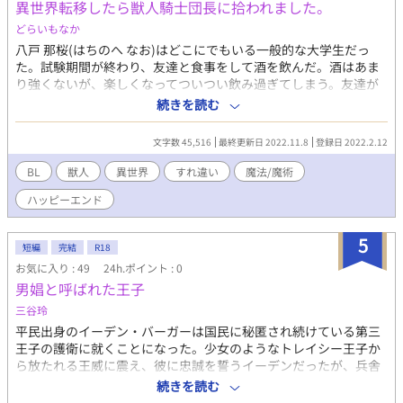
異世界転移したら獣人騎士団長に拾われました。
です。) 【「欠片の軌跡」2021年春にpixivにて執筆開始】 【転載
禁止】【無許可ﾀﾞｳﾝﾛｰﾄﾞ禁止】
どらいもなか
八戸 那桜(はちのへ なお)はどこにでもいる一般的な大学生だっ
た。試験期間が終わり、友達と食事をして酒を飲んだ。酒はあま
り強くないが、楽しくなってついつい飲み過ぎてしまう。友達が
心配するも「大丈夫だから」と、フラフラしながら自分の足で自
続きを読む
宅へ向かった。しかし、自宅アパートへ着くまえに倒れそのまま
意識を手離した。 目を覚ますとそこは人間が滅び、獣人が住む世
文字数 45,516
最終更新日 2022.11.8
登録日 2022.2.12
界だった。 (綺麗な白い虎が喋ってるし、服着てるし、二足歩行だ
し！) がんばり屋さんで鈍感な主人公が、騎士団長に大切にされる
BL
獣人
異世界
すれ違い
魔法/魔術
物語。 獣人×人間の話です。 ハッピーエンド目指します。 背後注
ハッピーエンド
意の回には * 付けます。 タイトルちょこっと変えました
(2022/2/14)。
5
短編
完結
R18
お気に入り : 49
24h.ポイント : 0
男娼と呼ばれた王子
三谷玲
平民出身のイーデン・バーガーは国民に秘匿され続けている第三
王子の護衛に就くことになった。少女のようなトレイシー王子か
ら放たれる王威に震え、彼に忠誠を誓うイーデンだったが、兵舎
で妙な噂を聞く。曰く、夜な夜な男娼が現れると。そんな矢先、
続きを読む
深夜の護衛を頼まれたイーデンはトレイシーと兄のアンドリュー