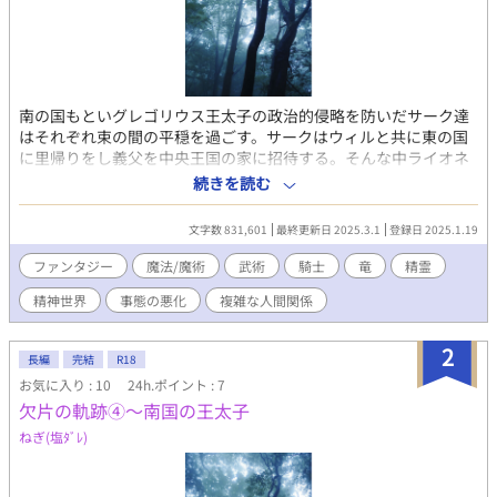
南の国もといグレゴリウス王太子の政治的侵略を防いだサーク達
はそれぞれ束の間の平穏を過ごす。サークはウィルと共に東の国
に里帰りをし義父を中央王国の家に招待する。そんな中ライオネ
ル殿下か体調を崩したとの知らせが入る。 ｵﾘｼﾞﾅﾙﾌｧﾝﾀｼﾞｰ小説
続きを読む
「欠片の軌跡」の第九章になります。(第1〜8章は「欠片の軌跡
➀〜➄」となっています。「欠片の軌跡」は不感症の魔術兵サー
文字数 831,601
最終更新日 2025.3.1
登録日 2025.1.19
クが騎士となり王子の警護部隊に所属した事をきっかけになんや
かんや色々あって色々巻き込まれて色々ある中で性欲が取り戻せ
ファンタジー
魔法/魔術
武術
騎士
竜
精霊
るのかみたいな、ただのｴﾛありﾌｧﾝﾀｼﾞｰ小説です。(比較的真面目
精神世界
事態の悪化
複雑な人間関係
な話です)ちなみに☆はそういう事です。※この小説は個人が趣味
で書いている物です。内容や展開が読む方のご趣味に合わない事
もございます。ご了承頂けますと幸いです。) ※BL/R-18作品(特殊
2
長編
完結
R18
嗜好作品)となりますので無関係の不特定多数の方の目にとまる様
お気に入り : 10
24h.ポイント : 7
な外部へのリンク付け等お止め下さい。ご配慮頂けますと幸いで
欠片の軌跡④〜南国の王太子
す。(LGBTQとBL/R-18作品を好む好まないは異なる事項となりま
すのでご理解頂けますと幸いです。) 【「欠片の軌跡」2021年春
ねぎ(塩ﾀﾞﾚ)
にpixivにて執筆開始】 【転載禁止】【無許可ﾀﾞｳﾝﾛｰﾄﾞ禁止】