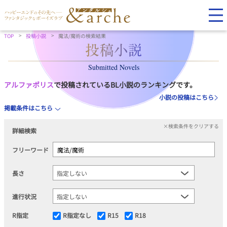
TOP
投稿小説
魔法/魔術の検索結果
Submitted Novels
アルファポリス
で投稿されているBL小説のランキングです。
小説の投稿はこちら
掲載条件はこちら
×検索条件をクリアする
詳細検索
フリーワード
長さ
進行状況
R指定
R指定なし
R15
R18