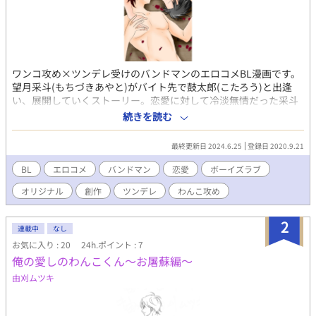
ワンコ攻め×ツンデレ受けのバンドマンのエロコメBL漫画です。
望月采斗(もちづきあやと)がバイト先で鼓太郎(こたろう)と出逢
い、展開していくストーリー。恋愛に対して冷淡無情だった采斗
(あやと)の概念は崩れ、それまで知らなかった感情や新しい世界
続きを読む
を知り変わっていきます。連載していきます！
最終更新日 2024.6.25
登録日 2020.9.21
BL
エロコメ
バンドマン
恋愛
ボーイズラブ
オリジナル
創作
ツンデレ
わんこ攻め
2
連載中
なし
お気に入り : 20
24h.ポイント : 7
俺の愛しのわんこくん～お屠蘇編～
由刈ムツキ