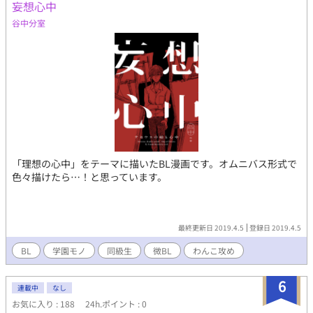
妄想心中
谷中分室
「理想の心中」をテーマに描いたBL漫画です。オムニバス形式で
色々描けたら…！と思っています。
最終更新日 2019.4.5
登録日 2019.4.5
BL
学園モノ
同級生
微BL
わんこ攻め
6
連載中
なし
お気に入り : 188
24h.ポイント : 0