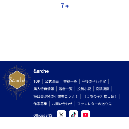
7
件
&arche
TOP
公式漫画
書籍一覧
今後の刊行予定
購入特典情報
著者一覧
投稿小説
投稿漫画
樋口美沙緒の小説書こうよ！
《うちの子》推し会！
作家募集
お問い合わせ
ファンレターの送り先
Official SNS