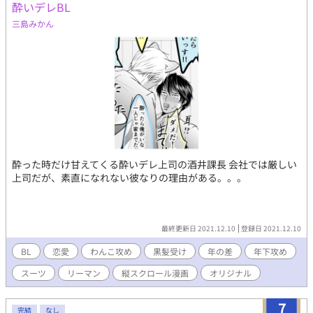
酔いデレBL
三島みかん
酔った時だけ甘えてくる酔いデレ上司の酒井課長 会社では厳しい
上司だが、素直になれない彼なりの理由がある。。。
最終更新日 2021.12.10
登録日 2021.12.10
BL
恋愛
わんこ攻め
黒髪受け
年の差
年下攻め
スーツ
リーマン
縦スクロール漫画
オリジナル
7
完結
なし