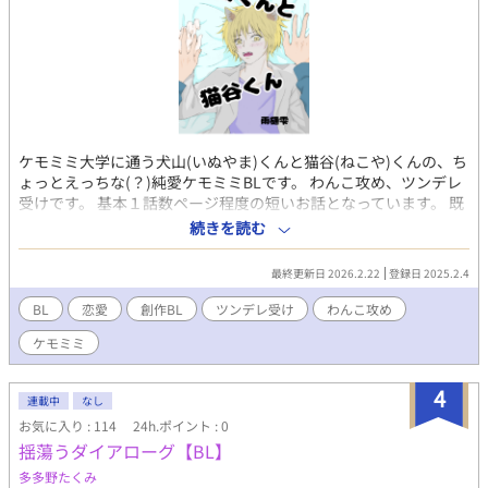
ケモミミ大学に通う犬山(いぬやま)くんと猫谷(ねこや)くんの、ち
ょっとえっちな(？)純愛ケモミミBLです。 わんこ攻め、ツンデレ
受けです。 基本１話数ページ程度の短いお話となっています。 既
にお付き合いしてるところからのスタートですが、お付き合いす
続きを読む
る前の過去に遡ったストーリーも出てきます。 一応大学1〜2年
(18〜20歳)設定です。 時系列がぐちゃぐちゃですが、ビールを飲
最終更新日 2026.2.22
登録日 2025.2.4
んでいるシーンは20歳越えてます。 コピー用紙にシャーペン描き
した漫画となっております。 画質が悪く、本当に申し訳ありませ
BL
恋愛
創作BL
ツンデレ受け
わんこ攻め
ん💦 過激ではありませんが若干の性的表現があります(R15指定に
ケモミミ
してあります)。
4
連載中
なし
お気に入り : 114
24h.ポイント : 0
揺蕩うダイアローグ【BL】
多多野たくみ