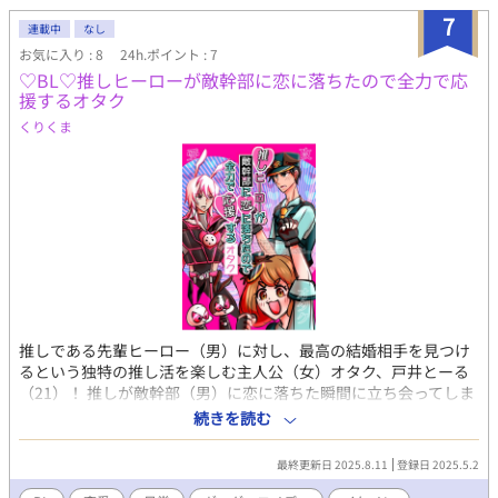
7
連載中
なし
お気に入り : 8
24h.ポイント : 7
♡BL♡推しヒーローが敵幹部に恋に落ちたので全力で応
援するオタク
くりくま
推しである先輩ヒーロー（男）に対し、最高の結婚相手を見つけ
るという独特の推し活を楽しむ主人公（女）オタク、戸井とーる
（21）！ 推しが敵幹部（男）に恋に落ちた瞬間に立ち会ってしま
い？！推しの一目惚れとかありがてえ！！！良いもの見た！！！
続きを読む
これは全力で応援するしかない！！！推しの幸せを叶えるために
頑張るオタクのギャグ漫画です！！！
最終更新日 2025.8.11
登録日 2025.5.2