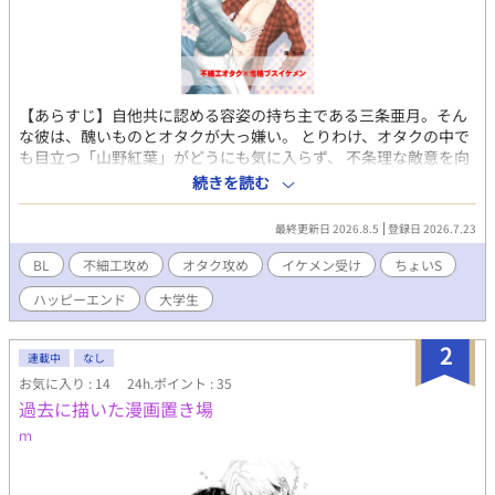
【あらすじ】自他共に認める容姿の持ち主である三条亜月。そん
な彼は、醜いものとオタクが大っ嫌い。 とりわけ、オタクの中で
も目立つ「山野紅葉」がどうにも気に入らず、 不条理な敵意を向
けていた。 だがそんなある日、とうとうキレた山野からレイプさ
続きを読む
れ、その一部始終を動画に撮られてしまう。 その動画をネタに、
身体の関係を強要されるとおもいきや、 「ばらされたくなけれ
最終更新日 2026.8.5
登録日 2026.7.23
ば、もう僕に関わらないで」 と、逆のことを言われてしまい
―――！？ ■この作品は、先に投稿していた小説「ゆずれないモ
BL
不細工攻め
オタク攻め
イケメン受け
ちょいS
ノ」をコミカライズしたものです。 よろしければ、そちらもどう
ハッピーエンド
大学生
ぞ！
2
連載中
なし
お気に入り : 14
24h.ポイント : 35
過去に描いた漫画置き場
ｍ