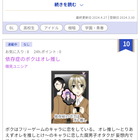
下の「素顔」に恋をしてしまった幹也！！ どうにか前髪を切りた
続きを読む
い幹也だが・・・・！！ 続きは、不定期更新に変わります。
最終更新日 2024.4.27
登録日 2024.3.30
BL
高校生
アイドル
根暗
学園・青春
10
連載中
なし
お気に入り : 8
24h.ポイント : 0
依存症のボクはオレ推し
覗見ユニシア
ボクはフリーゲームのキャラに恋をしている。 オレ推し～とりあ
えずオレを推しとけ～のキャラに恋した腐男子オタクが 妄想内で