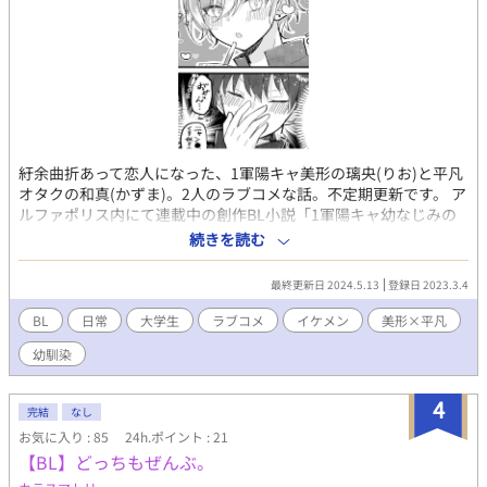
紆余曲折あって恋人になった、1軍陽キャ美形の璃央(りお)と平凡
オタクの和真(かずま)。2人のラブコメな話。不定期更新です。 ア
ルファポリス内にて連載中の創作BL小説「1軍陽キャ幼なじみの
猛攻♡」の番外編的な単発漫画とイラストです。本編の内容はあ
続きを読む
りません。 ※小説本編はR18のため、閲覧の際にはご注意くださ
い。この漫画にR18要素はありません。
最終更新日 2024.5.13
登録日 2023.3.4
BL
日常
大学生
ラブコメ
イケメン
美形×平凡
幼馴染
4
完結
なし
お気に入り : 85
24h.ポイント : 21
【BL】どっちもぜんぶ。