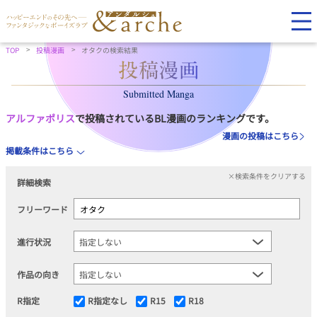
TOP
投稿漫画
オタクの検索結果
Submitted Manga
アルファポリス
で投稿されているBL漫画のランキングです。
漫画の投稿はこちら
掲載条件はこちら
×検索条件をクリアする
詳細検索
フリーワード
進行状況
作品の向き
R指定
R指定なし
R15
R18