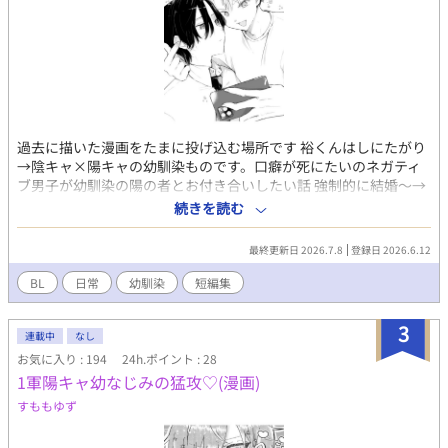
過去に描いた漫画をたまに投げ込む場所です 裕くんはしにたがり
→陰キャ×陽キャの幼馴染ものです。口癖が死にたいのネガティ
ブ男子が幼馴染の陽の者とお付き合いしたい話 強制的に結婚～→
オタク×V？近未来の話。AIに結婚相手決められてしまう話 人間
続きを読む
くんと吸血鬼さん→17ｐ予定ブロマンスより
最終更新日 2026.7.8
登録日 2026.6.12
BL
日常
幼馴染
短編集
3
連載中
なし
お気に入り : 194
24h.ポイント : 28
1軍陽キャ幼なじみの猛攻♡(漫画)
すももゆず