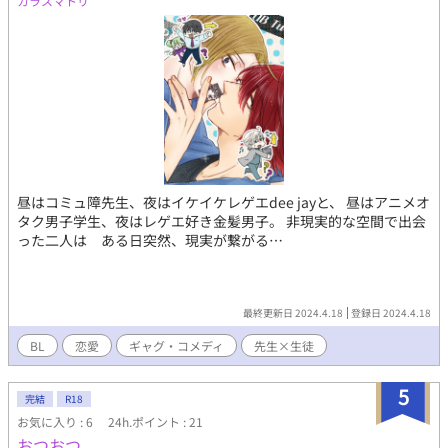
カラスマトリ
昼はコミュ障先生、夜はイケイケレゲエdee jayと、 昼はアニメオ
タク男子学生、夜はレゲエ好き金髪男子。 非現実的な空間で出会
った二人は ある日突然、現実が繋がる…
最終更新日 2024.4.18
登録日 2024.4.18
BL
恋愛
ギャグ・コメディ
先生×生徒
5
完結
R18
お気に入り : 6
24h.ポイント : 21
おつおつ