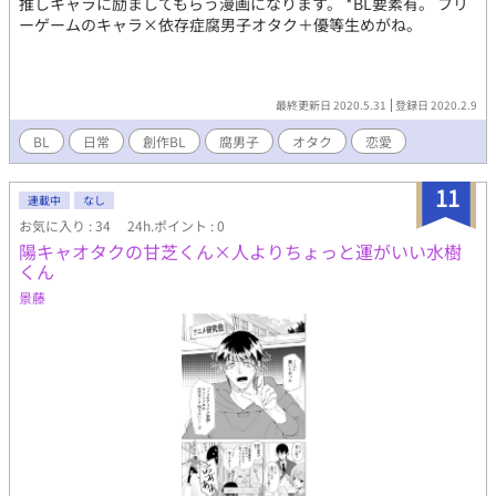
推しキャラに励ましてもらう漫画になります。 *BL要素有。 フリ
ーゲームのキャラ×依存症腐男子オタク＋優等生めがね。
最終更新日 2020.5.31
登録日 2020.2.9
BL
日常
創作BL
腐男子
オタク
恋愛
11
連載中
なし
お気に入り : 34
24h.ポイント : 0
陽キャオタクの甘芝くん×人よりちょっと運がいい水樹
くん
景藤