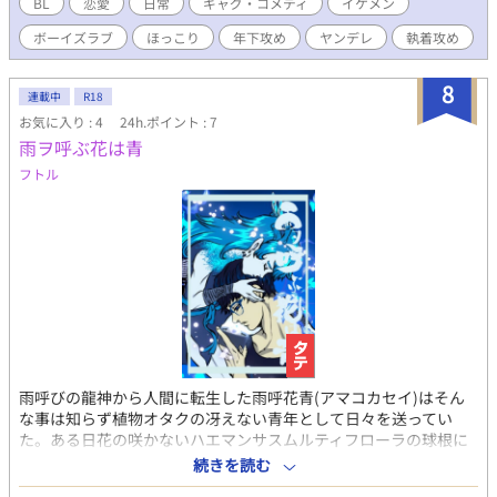
BL
恋愛
日常
ギャグ・コメディ
イケメン
ボーイズラブ
ほっこり
年下攻め
ヤンデレ
執着攻め
8
連載中
R18
お気に入り : 4
24h.ポイント : 7
雨ヲ呼ぶ花は青
フトル
雨呼びの龍神から人間に転生した雨呼花青(アマコカセイ)はそん
な事は知らず植物オタクの冴えない青年として日々を送ってい
た。ある日花の咲かないハエマンサスムルティフローラの球根に
触ると妖怪変化して青い髪の少年が現れる。（２１時頃に不定期
続きを読む
連載します。）