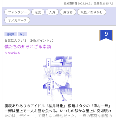
最終更新日 2025.10.21
登録日 2025.7.3
ファンタジー
恋愛
人外
異世界
妖怪／あやかし
オメガバース
9
連載中
なし
お気に入り : 43
24h.ポイント : 0
僕たちの知られざる素顔
ひなたはる
裏表ありありのアイドル「桜井幹也」 根暗オタクの「澤村一輝」
一輝は屋上で一人お昼を食べる。いつもの静かな屋上に突如現れ
たのは、デビューして間もない幹也だった。 一輝の邪魔な前髪の