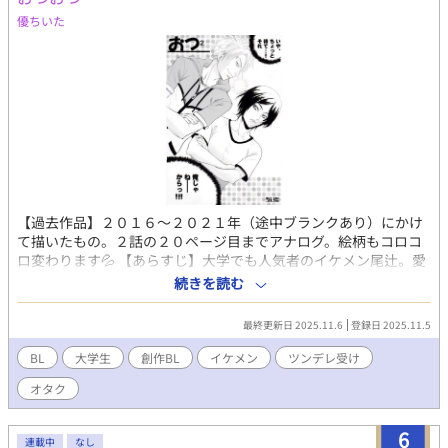
優ちいた
【過去作品】２０１６～２０２１年（途中ブランクあり）にかけ
て描いたもの。２話の２０ページ目までアナログ。絵柄もコロコ
ロ変わります💦 【あらすじ】大学でも人気者のイケメン尾辻。愛
想もよく、人当りもいいはずなのに、 どうしてもアイツには突っ
続きを読む
かかってしまい…！？なんつってｗっていうお話です。 イケメン
×オタク（でもあまりオタク要素ないかも）■小説「ゆずれない
最終更新日 2025.11.6
登録日 2025.11.5
モノ」と繋がってます。 ■スピンオフの「お前の為の俺なので」
は２０２５年になってから描き足したものです。
BL
大学生
創作BL
イケメン
ツンデレ受け
オタク
6
連載中
なし