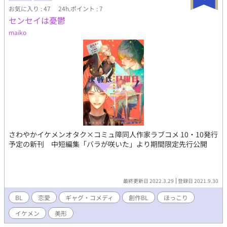
お気に入り : 47
24h.ポイント : 7
センセイは憂鬱
maiko
さわやかイケメンオタク×コミュ障同人作家ラブコメ 10・10発行
予定の新刊 中短編集「バラが咲いた」より期間限定先行公開
最終更新日 2022.3.29
登録日 2021.9.30
BL
恋愛
ギャグ・コメディ
創作BL
ほっこり
イケメン
美形