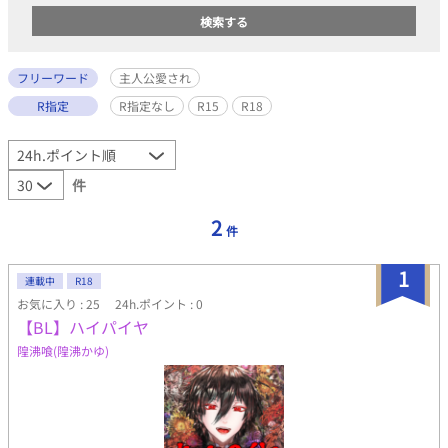
フリーワード
主人公愛され
R指定
R指定なし
R15
R18
件
2
件
1
連載中
R18
お気に入り : 25
24h.ポイント : 0
【BL】ハイパイヤ
隍沸喰(隍沸かゆ)