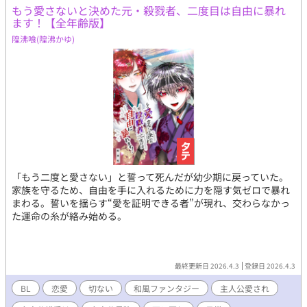
もう愛さないと決めた元・殺戮者、二度目は自由に暴れ
ます！【全年齢版】
隍沸喰(隍沸かゆ)
「もう二度と愛さない」と誓って死んだが幼少期に戻っていた。
家族を守るため、自由を手に入れるために力を隠す気ゼロで暴れ
まわる。誓いを揺らす“愛を証明できる者”が現れ、交わらなかっ
た運命の糸が絡み始める。
最終更新日 2026.4.3
登録日 2026.4.3
BL
恋愛
切ない
和風ファンタジー
主人公愛され