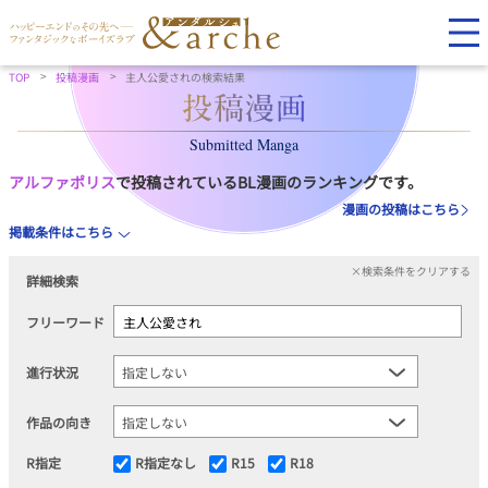
TOP
投稿漫画
主人公愛されの検索結果
Submitted Manga
アルファポリス
で投稿されているBL漫画のランキングです。
漫画の投稿はこちら
掲載条件はこちら
×検索条件をクリアする
詳細検索
フリーワード
進行状況
作品の向き
R指定
R指定なし
R15
R18