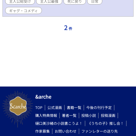
主人公総受け
主人公最強
死に戻り
日常
ギャグ・コメディ
2
件
&arche
TOP
公式漫画
書籍一覧
今後の刊行予定
購入特典情報
著者一覧
投稿小説
投稿漫画
樋口美沙緒の小説書こうよ！
《うちの子》推し会！
作家募集
お問い合わせ
ファンレターの送り先