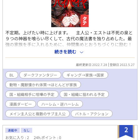
不定期。上げたい時に上げます。 主人公・エストは不死の泉と
９つの神器を喰らい尽くして、古代の魔法書を独り占めした。最
強の家族を手に入れるために、仲間集めとおうちづくりに励む！
動物・魔獣達と過ごす暮らしはいいなぁ。 ※更新不定期 【シリ
続きを読む
アス要素あり/暴力・残酷な描写あり/チート/主人公最強/主人公愛
され/仲間最強/家族最強/美少年/おにショタ ありがとうございま
最終更新日 2022.7.28
登録日 2022.5.27
す。記念、記録。 R18 BL ランキング7位（2022/5/27 17:27）
R18 BL ランキング1位（2022/5/27 18:42） R18 BL ランキング1
BL
ダークファンタジー
ギャング→家族→国家
位（2022/5/28 9:17） R18 BL ランキング1位（2022/6/23
動物・魔獣懐かれ体質→ほとんどが家族
11:31） R18 BL ランキング1位（2022/6/24 5:23）
国・組織相手に喧嘩の予定
国・組織に狙われる予定
漫画ダービー
ハーレム・逆ハーレム
メイン主人公と複数のサブ主人公
バトル・アクション
2
連載中
なし
お気に入り : 2
24h.ポイント : 0