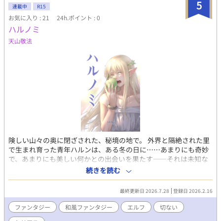
5
連載中
R15
お気に入り : 21
24h.ポイント : 0
ハルノミ
天山敬法
険しい山々の奥に閉ざされた、秘境の地で。 外界と隔絶された里
で生まれ育った青年ハルンは、ある冬の日に……あまりにも奇妙
で、あまりにも美しい何かとの出会いを果たす――それは未知な
る世界の始まりか、はたまた死者との再会か――。 芽吹き、実
続きを読む
り、やがて朽ちては重厚の氷雪に覆われていく。厳しく、豊かな
生命の巡りの中で、 不意に交差する、ヒトと、マモノの恋物語。
最終更新日 2026.7.28
登録日 2026.2.16
※240ページ程度で完結予定。15～20ページずつ、制作次第順次
更新しています。
ファンタジー
和風ファンタジー
エルフ
切ない