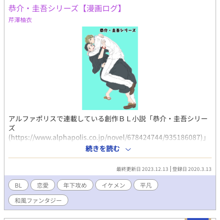
恭介・圭吾シリーズ【漫画ログ】
芹澤柚衣
アルファポリスで連載している創作ＢＬ小説「恭介・圭吾シリー
ズ
(https://www.alphapolis.co.jp/novel/678424744/935186087)」
のキャラ説明や漫画ログです。デジタル練習中のため、アナロ
続きを読む
グ、デジタルごちゃまぜです。苦手な方お気を付けください。
最終更新日 2023.12.13
登録日 2020.3.13
BL
恋愛
年下攻め
イケメン
平凡
和風ファンタジー