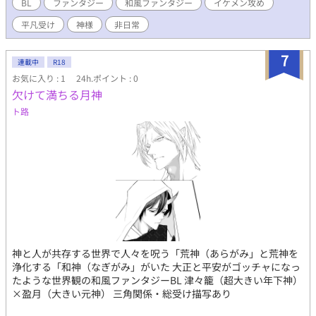
BL
ファンタジー
和風ファンタジー
イケメン攻め
平凡受け
神様
非日常
7
連載中
R18
お気に入り : 1
24h.ポイント : 0
欠けて満ちる月神
ト路
神と人が共存する世界で人々を呪う「荒神（あらがみ」と荒神を
浄化する「和神（なぎがみ」がいた 大正と平安がゴッチャになっ
たような世界観の和風ファンタジーBL 津々籠（超大きい年下神）
×盈月（大きい元神） 三角関係・総受け描写あり