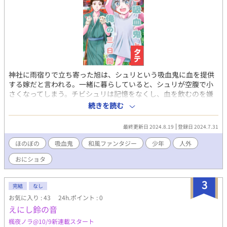
神社に雨宿りで立ち寄った旭は、シュリという吸血鬼に血を提供
する嫁だと言われる。一緒に暮らしていると、シュリが空腹で小
さくなってしまう。チビシュリは記憶をなくし、血を飲むのを嫌
がるが、日に日に体力がなくなっていく。旭は嘘をついてチビシ
続きを読む
ュリに血を飲ませることに成功するが……？
最終更新日 2024.8.19
登録日 2024.7.31
ほのぼの
吸血鬼
和風ファンタジー
少年
人外
おにショタ
3
完結
なし
お気に入り : 43
24h.ポイント : 0
えにし鈴の音
楓夜ノラ@10/9新連載スタート