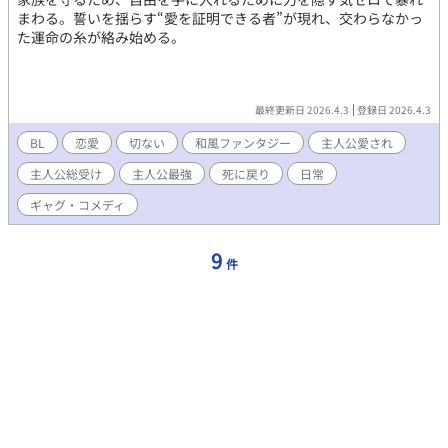
まわる。誓いを揺らす“愛を証明できる者”が現れ、交わらなかっ
た運命の糸が絡み始める。
最終更新日 2026.4.3
登録日 2026.4.3
BL
恋愛
切ない
和風ファンタジー
主人公愛され
主人公総受け
主人公最強
死に戻り
日常
ギャグ・コメディ
9
件