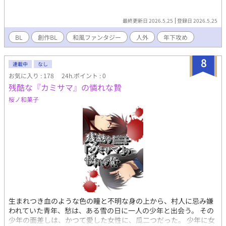
最終更新日 2026.5.25
登録日 2026.5.25
BL
創作BL
和風ファンタジー
人外
年下攻め
8
連載中
なし
お気に入り : 178
24h.ポイント : 0
残酷な『カミサマ』の憐れな贄
桜ノ和菓子
生まれつき血のような色の瞳と不明な身の上から、村人に忌み嫌
われていた青年、愁は、ある雪の日に一人の少年と出会う。 その
少年の面差しは、かつて愛した女性に、瓜二つだった。 少年に女