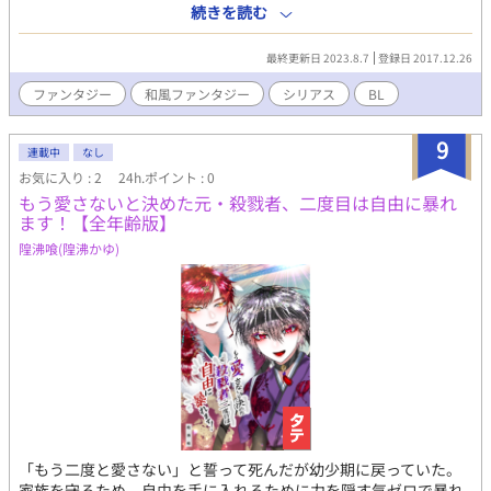
性と同じ名前を付け、共に暮らすことにした愁だったが…この少
続きを読む
年との出会いが良かったのか、悪かったのか…この時の愁にはわ
からない。 その答えは、十年後…―― ――禍だ。お前は禍の子
最終更新日 2023.8.7
登録日 2017.12.26
だ…！――
ファンタジー
和風ファンタジー
シリアス
BL
9
連載中
なし
お気に入り : 2
24h.ポイント : 0
もう愛さないと決めた元・殺戮者、二度目は自由に暴れ
ます！【全年齢版】
隍沸喰(隍沸かゆ)
「もう二度と愛さない」と誓って死んだが幼少期に戻っていた。
家族を守るため、自由を手に入れるために力を隠す気ゼロで暴れ