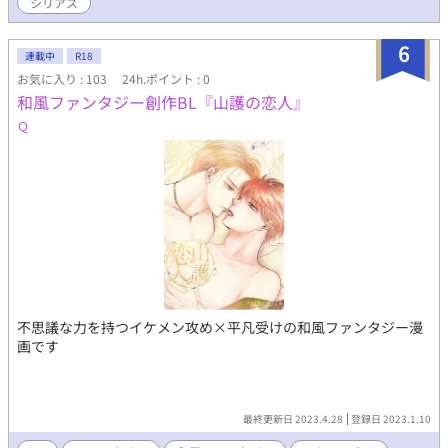
シリアス
6
連載中
R18
お気に入り : 103
24h.ポイント : 0
和風ファンタジー創作BL『山護の恋人』
Ｑ
不思議な力を持つイケメン攻め×平凡受けの和風ファンタジー漫
画です
最終更新日 2023.4.28
登録日 2023.1.10