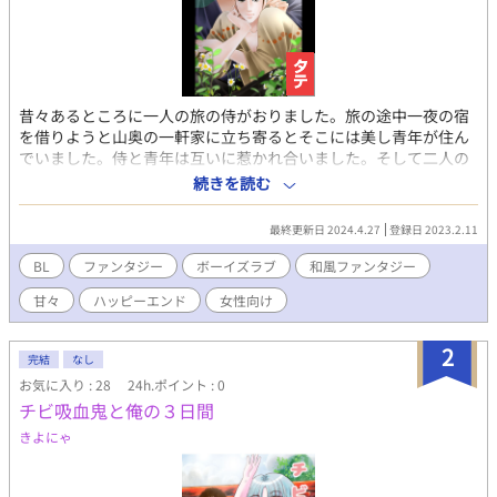
昔々あるところに一人の旅の侍がおりました。旅の途中一夜の宿
を借りようと山奥の一軒家に立ち寄るとそこには美し青年が住ん
でいました。侍と青年は互いに惹かれ合いました。そして二人の
幸せな山暮らしが始まるのでした。
続きを読む
✼••┈┈┈┈••✼••┈┈┈┈••✼ こちらの物語は完結しました。 あ
りがとうございました (⋆ᴗ͈ˬᴗ͈)” ✼••┈┈┈┈••✼••┈┈┈┈••✼ この
最終更新日 2024.4.27
登録日 2023.2.11
作品は架空のファンタジー物語です。実際の人物・事件・歴史・
文化等とは一切関係ございません。
BL
ファンタジー
ボーイズラブ
和風ファンタジー
✼••┈┈┈┈••✼••┈┈┈┈••✼
甘々
ハッピーエンド
女性向け
2
完結
なし
お気に入り : 28
24h.ポイント : 0
チビ吸血鬼と俺の３日間
きよにゃ