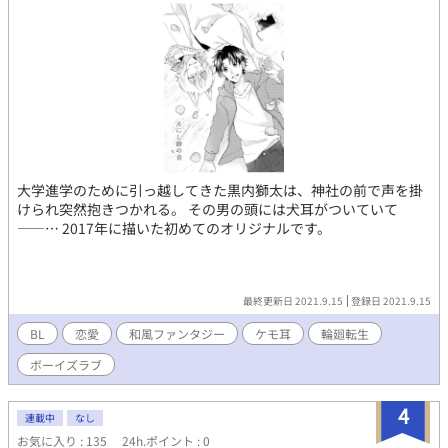
大学進学のために引っ越してきた黒内獅太は、神社の前で声を掛
けられ突然抱きつかれる。 その男の頭には犬耳がついていて
――… 2017年に描いた初めてのオリジナルです。
最終更新日 2021.9.15
登録日 2021.9.15
BL
恋愛
和風ファンタジー
ケモ耳
輪廻転生
ボーイズラブ
4
連載中
なし
お気に入り : 135
24h.ポイント : 0