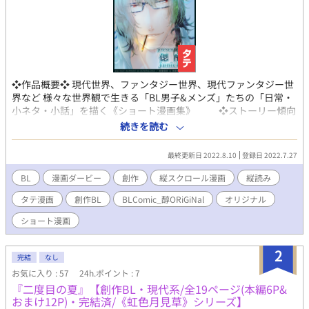
❖作品概要❖ 現代世界、ファンタジー世界、現代ファンタジー世
界など 様々な世界観で生きる「BL男子&メンズ」たちの「日常・
小ネタ・小話」を描く《ショート漫画集》 ❖ストーリー傾向
❖ 基本雑多。日常やコメディ多め、たまにシリアス。 ※「世界
続きを読む
観・ジャンル・作品シリーズ名」は各章タイトルをご参照くださ
い。 ❖配信スケジュール❖ 不定期配信 ※配信作品が十分に
最終更新日 2022.8.10
登録日 2022.7.27
たまったシリーズは、 ある程度の作品数が配信された時点で専
用作品を作成し、随時作品移動を行います。 ※R18作品が追加
BL
漫画ダービー
創作
縦スクロール漫画
縦読み
となった際は、カテゴリをR18に変更いたします。 ❖ 投稿作品
タテ漫画
創作BL
BLComic_醇ORiGiNal
オリジナル
についての注意事項(定型掲載文)❖ ※当方が創作するすべての作
品・物語・用語・情報等は、作者の想像からの完全なるフィクシ
ショート漫画
ョンです。 例え作中に実在の人物・団体・事件・地名等と重なる
ものがあっても、 それらとは一切の関係はありません。 また、
2
作中における全ての表現は、 犯罪行為及び刑罰法令に抵触するす
完結
なし
べての行為へ誘引・助長・ほう助する為のものではありません。
お気に入り : 57
24h.ポイント : 7
※当方が投稿する全ての創作物（イラスト・文章など）の 無断記
『二度目の夏』【創作BL・現代系/全19ページ(本編6P&
載・転載・転用・複製(模写トレス含)・保存(スクショ含)・二次配
おまけ12P)・完結済/《虹色月見草》シリーズ】
布 自作発現・商品化・創作作品の二次創作・二次利用(アイコン・