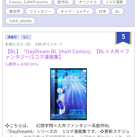
天使、神仙、魔獣などがごく一般に存在するとある世界に 「ア
Comics_SJKKPresents
創作BL
オリジナル
1コマ漫画
ニマ」と呼ばれる食物や自然物などに宿った魂の化身が存在し
異世界
ファンタジー
ギャグ・コメディ
日常
BL
た。 本シリーズは、そんなアニマたちにと密接な血筋の人々と
彼らを研究する学者たちの日常や人生を描く 学者&化身によ
SJKK_ANIMA
る異世界ファンタジー系創作BLシリーズです。 ＋＋＋投
稿作品についての注意事項(定型掲載文)＋＋＋ ※当方が創作する
5
すべての作品・物語・用語・情報等は、作者の想像からの完全な
連載中
なし
るフィクションです。 例え作中に実在の人物・団体・事件・地
お気に入り : 65
24h.ポイント : 7
名等と重なるものがあっても、 それらとは一切の関係はありま
【BL】『DayDream BL Short Comics』【BL×人外×フ
せん。 ※当方が投稿する全ての創作物（イラスト・文章など）の
ァンタジー/1コマ漫画集】
無断記載・転載・転用・複製(模写トレス含)・保存(スクショ
🍶醇壱🔹JUNICHI🍶
含)・二次配布 自作発現・商品化・創作作品の二次創作・二次利
用(アイコン・ヘッダー・壁紙利用など) は、いかなる場合も一
切禁止です。 ※No reproduction or republication without
written permission. ※Gebrauchen die Bilder ohne
Genehmigung verboten.
❖こちらは、 幻想学問×人外ファンタジー系創作BL
『DayDreamt』シリーズの 1コマ漫画集です。 ❖更新スケジュ