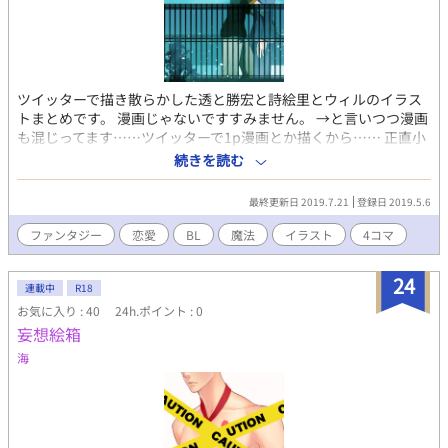
ツイッターで描き散らかした透と勝宏と詩絵里とウィルのイラス
トまとめです。 漫画じゃないですすみません。 →と言いつつ漫画
も混じってます……ツイッターで1p漫画とか描くから…… 正直小
説本文よりもずっとＢＬしている気がする。 本編はこちら。
続きを読む
https://www.alphapolis.co.jp/novel/655540054/809249956
最終更新日 2019.7.21
登録日 2019.5.6
ファンタジー
恋愛
BL
魔法
イラスト
4コマ
24
連載中
R18
お気に入り : 40
24h.ポイント : 0
妄想絵箱
海