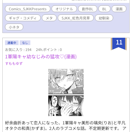
ら幸いです。 ＋＋＋補足情報＋＋＋ ●『虹色月見草』シリーズと
は…？ → "自由"を愛して止まない 幼馴染トリオの「美鶴・
Comics_SJKKPresents
オリジナル
創作BL
BL
漫画
真智・洋介」と、 彼らを中心に様々な人々が紡ぐ様々な物
ギャグ・コメディ
メタ
SJKK_虹色月見草
幼馴染
語。 その色とりどりな物語を総括するシリーズが 『虹
色月見草-にじいろツキミソウ-』です。 ＋＋＋投稿作品に
小ネタ
ついての注意事項(定型掲載文)＋＋＋ ※当方が創作するすべての
作品・物語・用語・情報等は、作者の想像からの完全なるフィク
11
ションです。 例え作中に実在の人物・団体・事件・地名等と重
連載中
なし
なるものがあっても、 それらとは一切の関係はありません。
お気に入り : 194
24h.ポイント : 0
また、作中における全ての表現は 犯罪行為及び刑罰法令に抵触
1軍陽キャ幼なじみの猛攻♡(漫画)
するすべての行為へ誘引・助長・ほう助する為のものではありま
すももゆず
せん。 ※当方が投稿する全ての創作物（イラスト・文章など）の
無断記載・転載・転用・複製(模写トレス含)・保存(スクショ
含)・二次配布 自作発現・商品化・創作作品の二次創作・二次利
用(アイコン・ヘッダー・壁紙利用など) は、いかなる場合も一
切禁止です。 ※オリジナルキャラのファンアートなども、様々な
事情から"描く前"に必ずご連絡を頂けますようお願いしておりま
す。 申し訳ございませんが、許可なく描かれる事はご遠慮くだ
さい。ご協力をお願いいたします。 ※No reproduction or
republication without written permission. ※Gebrauchen die
Bilder ohne Genehmigung verboten.
紆余曲折あって恋人になった、1軍陽キャ美形の璃央(りお)と平凡
オタクの和真(かずま)。2人のラブコメな話。不定期更新です。 ア