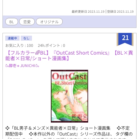
最終更新日 2023.11.19
登録日 2023.11.19
BL
恋愛
オリジナル
21
連載中
なし
お気に入り : 100
24h.ポイント : 0
【フルカラー🌈BL】『OutCast Short Comics』【BL×異
能者×日常/ショート漫画集】
🍶醇壱🔹JUNICHI🍶
❖「BL男子＆メンズ×異能者×日常」ショート漫画集 ❖不定
期配信中 ❖本作以外の『OutCast』シリーズ作品は、 タグ欄の