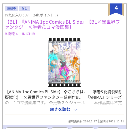
4
連載中
なし
お気に入り : 37
24h.ポイント : 7
【BL】『ANIMA 1pc Comics BL Side』【BL×異世界フ
ァンタジー×学者/1コマ漫画集】
🍶醇壱🔹JUNICHI🍶
【ANIMA 1pc Comics BL Side】 ❖こちらは、 学者&化身(事物
擬獣化) ×異世界ファンタジー系創作BL 『ANIMA』シリーズ
の 1コマ漫画集です。 ❖更新スケジュール： 本作品集は不定
期更新です。 ※習作を含む事もあり、投稿作品の制作時期の他、
続きを読む
作画クオリティ、画風はまばらです。 ※R18作品が追加となっ
た際は カテゴリをR18に変更いたします。 ＋＋＋補足情報＋＋
最終更新日 2020.1.17
登録日 2019.11.11
＋ ●『ANIMA』シリーズとは…？ 様々な種族の他 悪魔や