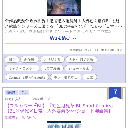
❖作品概要❖ 現代世界＋憑物憑＆退魔師＋人外色々創作BL《 月
ノ歌聲 》シリーズに属する 「BL男子&メンズ」たちの「日常・小
ネタ・小話」をお届けする《ショートコミック＆１コマ集》
❖ストーリー傾向❖ 基本雑多。日常やコメディ多め、たまにシリ
続きを読む
アス。 ❖配信スケジュール❖ 不定期配信 ❖タイトル表
記について❖ ➤『○○』←作品タイトル ➤ ○○×○○ ←登場する
最終更新日 2021.7.13
登録日 2019.9.29
CPやキャラ情報 ➤ from《○○》←派生元となった過去漫画タ
イトル ※「スピンオフ・ノベライズ」作品の場合のみ掲載
創作
創作BL
オリジナル
SJKK_月ノ歌聲
❖ 投稿作品についての注意事項(定型掲載文)❖ ※当方が創作す
ギャグ・コメディ
1コマ漫画
ショート漫画
るすべての作品・物語・用語・情報等は、作者の想像からの完全
なるフィクションです。 例え作中に実在の人物・団体・事件・地
Comics_SJKKPresents
ホラー要素なし
日常
名等と重なるものがあっても、それらとは一切の関係はありませ
ん。 また、作中における全ての表現は、犯罪行為及び刑罰法令
7
に抵触するすべての行為へ誘引・助長・ほう助する為のものでは
連載中
なし
ありません。 ※当方が投稿する全ての創作物（イラスト・文章な
お気に入り : 55
24h.ポイント : 7
ど）の無断記載・転載・転用・複製(模写トレス含)・保存(スクシ
【フルカラー🌈BL】『虹色月見草 BL Short Comics』
ョ含)・二次配布・自作発現・商品化・創作作品の二次創作・二次
【BL×現代×日常＋人外要素少々/ショート漫画集】
利用(アイコン・ヘッダー・壁紙利用など)は、いかなる場合も一
🍶醇壱🔹JUNICHI🍶
切禁止です。 ※オリジナルキャラのファンアートなども、様々な
事情から"制作前"に必ずご連絡を頂けますようお願いしておりま