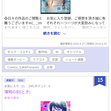
❖日々の作品のご閲覧と お気に入り登録、ご感想を頂き誠に有
難うございますm(_ _)m それぞれ一つ一つが大変励みになって
おります！ ❖こちらは、現代、ファンタジー、 現代ファンタジ
ーなどの 様々な世界で生きる BL男子&メンズたちの 日常や
続きを読む
小ネタ、小話を描く 「ショート漫画集」です。 作品傾向はコ
メディ多めですが シリアス風味もあったり様々です ※「世界観
最終更新日 2020.8.27
登録日 2019.9.30
(作品シリーズ)」と 「ジャンル」については 章タイトルをご
参照ください ❖更新スケジュール： 本作品集は不定期更新で
ギャグ・コメディ
創作BL
BL
オリジナル
す。 ※各シリーズに更新した作品は 更新月の次月に 各シリー
漫画ダービー
ラブコメ
恋愛
ショート漫画
ズの専用作品集に作品を移動します。 専用作品集がないシリー
ズの作品は 5作品溜まった時点で 専用作品集を作成し、次月
Comics_SJKKPresents
日常
に移動します。 ※投稿作品の制作時期、 作画クオリティ、画
風はまばらです。 ※R18作品が追加となった際は カテゴリを
15
R18に変更いたします。 ＋＋＋投稿作品についての注意事項(定
連載中
R18
型掲載文)＋＋＋ ※当方が創作するすべての作品・物語・用語・情
お気に入り : 21
24h.ポイント : 0
報等は、作者の想像からの完全なるフィクションです。 例え作
薄明の刻(とき)
中に実在の人物・団体・事件・地名等と重なるものがあっても、
みなべゆら
それらとは一切の関係はありません。 ※当方が投稿する全ての
創作物（イラスト・文章など）の 無断記載・転載・転用・複製
(模写トレス含)・保存(スクショ含)・二次配布 自作発現・商品