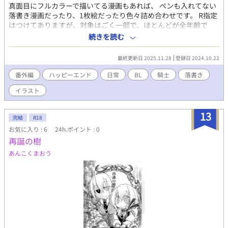
真面目にフルカラーで描いてる漫画もあれば、 ペンも入れてない
落書き漫画だったり、1枚絵だったり色々詰め合わせです。 R指定
はつけてありますが、対象はごく一部で、ほとんどが全年齢で
す。 略称→正式タイトル すみれ→💘Purple Violet⚜️💐 ノンケ鈍
続きを読む
感クソ真面目男前←（激重感情）←軽いノリを装う純情一途 殺殺
→⚔️師範を殺したくない俺（勇者）と、弟子に殺されたい私（魔
最終更新日 2025.11.28
登録日 2024.10.22
王） 裏白→少年が青年と二人暮らしを始めるお話
番外編
ハッピーエンド
日常
BL
騎士
落書き
イラスト
13
完結
R18
お気に入り : 6
24h.ポイント : 0
再誕の樹
あんこくまおう