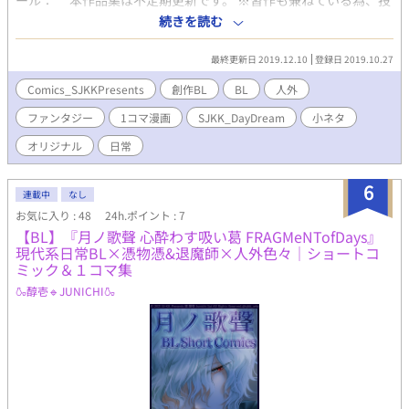
ール： 本作品集は不定期更新です。 ※習作も兼ねている為、投
稿作品の制作時期、 作画クオリティ、画風はまばらです。
続きを読む
※R18作品が追加となった際は カテゴリをR18に変更いたしま
す。 ＋＋＋補足情報＋＋＋ ●『DayDream』シリーズとは…？
最終更新日 2019.12.10
登録日 2019.10.27
種族人外や異形人外たちが 学者や様々な職につきながら暮
らしている 大きな研究施設での生活をまったりお届けするシリ
Comics_SJKKPresents
創作BL
BL
人外
ーズです。 異種間CPや異種婚、体格差など 人外ならではの
ファンタジー
1コマ漫画
SJKK_DayDream
小ネタ
BL要素満載です。 ＋＋＋投稿作品についての注意事項(定型
掲載文)＋＋＋ ※当方が創作するすべての作品・物語・用語・情報
オリジナル
日常
等は、作者の想像からの完全なるフィクションです。 例え作中
に実在の人物・団体・事件・地名等と重なるものがあっても、
6
それらとは一切の関係はありません。 ※当方が投稿する全ての創
連載中
なし
作物（イラスト・文章など）の 無断記載・転載・転用・複製(模
お気に入り : 48
24h.ポイント : 7
写トレス含)・保存(スクショ含)・二次配布 自作発現・商品化・
【BL】『月ノ歌聲 心酔わす吸い葛 FRAGMeNTofDays』
創作作品の二次創作・二次利用(アイコン・ヘッダー・壁紙利用な
現代系日常BL×憑物憑&退魔師×人外色々｜ショートコ
ど) は、いかなる場合も一切禁止です。 ※No reproduction or
ミック＆１コマ集
republication without written permission. ※Gebrauchen die
🍶醇壱🔹JUNICHI🍶
Bilder ohne Genehmigung verboten.