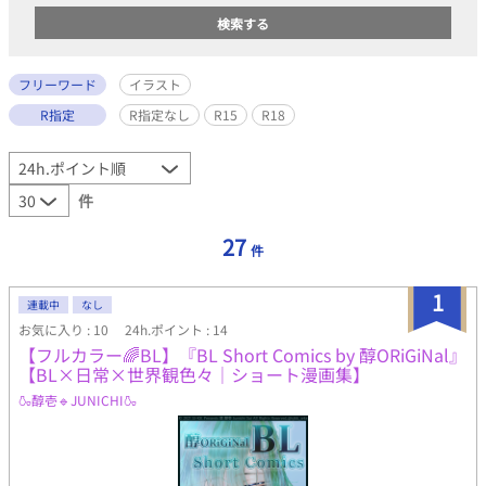
フリーワード
イラスト
R指定
R指定なし
R15
R18
件
27
件
1
連載中
なし
お気に入り : 10
24h.ポイント : 14
【フルカラー🌈BL】『BL Short Comics by 醇ORiGiNal』
【BL×日常×世界観色々｜ショート漫画集】
🍶醇壱🔹JUNICHI🍶