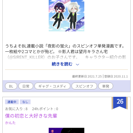
うちよそBL連載小説「夜影の蛍火」のスピンオフ単発漫画です。
一枚絵や2コマとかが殆ど。 ※影人君は望月キラさん宅
（@SIRENT_KILLER）のお子さんです。 キャラクター紹介の影
人君のイラストも望月キラさん画のものです。 本編はこちら！ →
続きを読む
https://www.alphapolis.co.jp/novel/951808792/29384434
最終更新日 2021.7.25
登録日 2020.11.1
BL
日常
ギャグ・コメディ
スピンオフ
単発
26
連載中
なし
お気に入り : 8
24h.ポイント : 0
僕の初恋と大好きな先輩
かんた