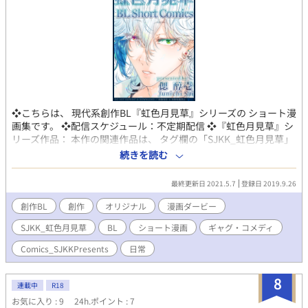
す。 申し訳ございませんが、許可なく描かれる事はご遠慮くださ
い。ご協力をお願いいたします。 ※Note on All My Original
Works※ → Do not reprint, copy or download.
❖こちらは、 現代系創作BL『虹色月見草』シリーズの ショート漫
画集です。 ❖配信スケジュール：不定期配信 ❖『虹色月見草』シ
リーズ作品： 本作の関連作品は、 タグ欄の「SJKK_虹色月見草」
を選んで頂けますと 一括で表示されます。 ※投稿作品の制作時
続きを読む
期、 作画クオリティ、画風はまばらです。 ※R18作品が追加とな
った際は カテゴリをR18に変更いたします。 ＋＋＋補足情報＋
最終更新日 2021.5.7
登録日 2019.9.26
＋＋ ●『虹色月見草』シリーズとは…？ "自由"を愛して止ま
ない 幼馴染トリオの「美鶴・真智・洋介」と、 彼らを中心に
創作BL
創作
オリジナル
漫画ダービー
様々な人々が紡ぐ様々な物語。 その色とりどりな物語を総括
SJKK_虹色月見草
BL
ショート漫画
ギャグ・コメディ
するシリーズが 『虹色月見草-にじいろツキミソウ-』で
す。 ＋＋＋投稿作品についての注意事項(定型掲載文)＋
Comics_SJKKPresents
日常
＋＋ ※当方が創作するすべての作品・物語・用語・情報等は、作
者の想像からの完全なるフィクションです。 例え作中に実在の
8
人物・団体・事件・地名等と重なるものがあっても、 それらと
連載中
R18
は一切の関係はありません。 ※当方が投稿する全ての創作物（イ
お気に入り : 9
24h.ポイント : 7