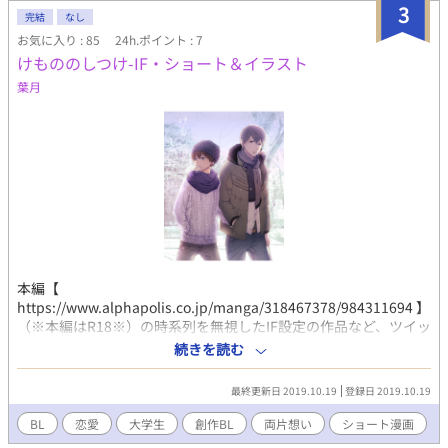
3
ィクションです。 例え作中に実在の人物・団体・事件・地名等
完結
なし
と重なるものがあっても、 それらとは一切の関係はありませ
お気に入り : 85
24h.ポイント : 7
ん。 また、作中における全ての表現は 犯罪行為及び刑罰法令
けもののしつけ-IF・ショート＆イラスト
に抵触するすべての行為へ誘引・助長・ほう助する為のものでは
葉月
ありません。 ※当方が投稿する全ての創作物（イラスト・文章な
ど）の 無断記載・転載・転用・複製(模写トレス含)・保存(スク
ショ含)・二次配布 自作発現・商品化・創作作品の二次創作・二
次利用(アイコン・ヘッダー・壁紙利用など) は、いかなる場合
も一切禁止です。 ※オリジナルキャラのファンアートなども、
様々な事情から"描く前"に必ずご連絡を頂けますようお願いして
おります。 申し訳ございませんが、許可なく描かれる事はご遠
慮ください。 ご協力をお願いいたします。 ※No reproduction
or republication without written permission. ※Gebrauchen die
Bilder ohne Genehmigung verboten.
本編【
https://www.alphapolis.co.jp/manga/318467378/984311694 】
（※本編はR18※）の時系列を無視したIF設定の作品など、ツイッ
ターで掲載したものをまとめました。 こちらはR指定なしの作品
続きを読む
集となります。
最終更新日 2019.10.19
登録日 2019.10.19
BL
恋愛
大学生
創作BL
両片想い
ショート漫画