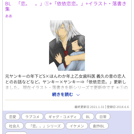
BL 「恋。 。」①+「依依恋恋。」+イラスト・落書き
集
ああ
元ヤンキーの年下どS×ほんわか年上乙女歯科医 義久の昔の恋人
とのお話などなど。ヤンキー×ヤンキー⇒「依依恋恋。」更新し
ました。 現在イラスト・落書きを新シリーズで更新中です ＊①の
続きは「恋。 。」② ⇒
続きを読む
https://www.alphapolis.co.jp/manga/59427789/745233269
最終更新日 2021.1.31
登録日 2018.6.6
恋愛
ラブコメ
ギャグ・コメディ
BL
日常
社会人
「恋。。」シリーズ
イケメン
創作BL