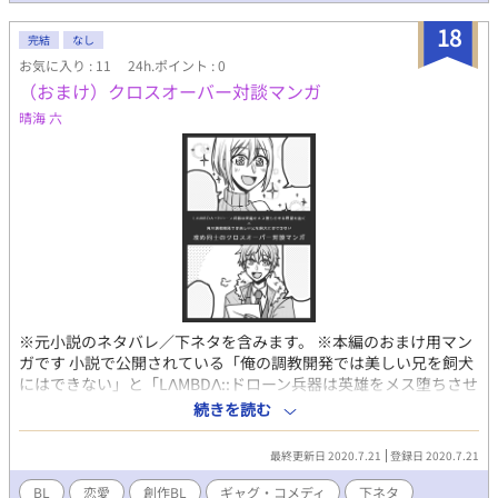
18
完結
なし
お気に入り : 11
24h.ポイント : 0
（おまけ）クロスオーバー対談マンガ
晴海 六
※元小説のネタバレ／下ネタを含みます。 ※本編のおまけ用マン
ガです 小説で公開されている「俺の調教開発では美しい兄を飼犬
にはできない」と「LΛMBDΛ::ドローン兵器は英雄をメス堕ちさせ
る野望を抱く」の攻めの2人によるクロスオーバー対談漫画です。
続きを読む
4コマ2本を分割して掲載しています。 漫画の元になっているイラ
ストとSSは、大田さんのページに掲載されています。↓↓↓ ※※
最終更新日 2020.7.21
登録日 2020.7.21
元小説はR18作品ですのでご注意ください※※ ◆俺の調教開発で
は美しい兄を飼犬にはできない
BL
恋愛
創作BL
ギャグ・コメディ
下ネタ