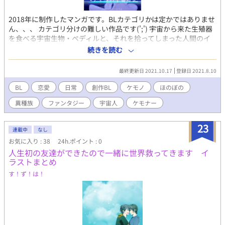
2018年に制作したマンガです。BLカテゴリかは定かではありませ
ん、、、 カテゴリ分けの難しい作品です(';') 宇宙から来た生殖器
を食べる宇宙生物・ぺディルと、それを拾ってしまった人間のイ
ヅル。 ほんわか異種族えっちっちファンタジークレイジーマンガ
続きを読む
です。 続編は途中まで制作してありますが、その間に別の絵や作
品を描きだしてしまったので公開は未定です…。 作者はこういう
最終更新日 2021.10.17
登録日 2021.8.10
のが大好きです、 性癖の合う方いらっしゃれば幸いです。 Pixivに
てあげていたマンガをこちらでも公開しています。 ご興味ござい
BL
恋愛
日常
創作BL
ケモノ
ほのぼの
ましたらそちらにも是非遊びにいらしてください、イラスト多め
異種族
ファンタジー
宇宙人
ケモナー
です(*'ω'*)
23
連載中
なし
お気に入り : 38
24h.ポイント : 0
人生初の友達ができたので一緒に世界救ってきます イ
ラストまとめ
す！ず！は！