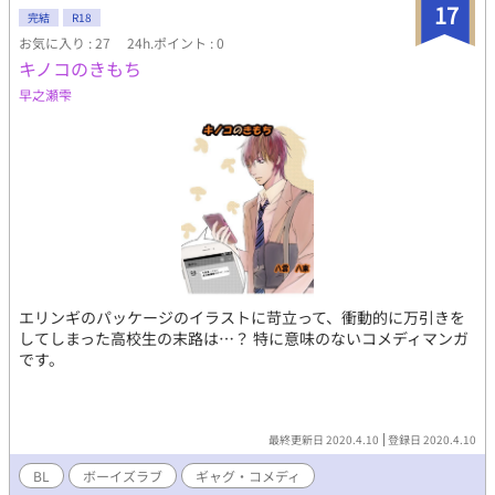
17
完結
R18
お気に入り : 27
24h.ポイント : 0
キノコのきもち
早之瀬雫
エリンギのパッケージのイラストに苛立って、衝動的に万引きを
してしまった高校生の末路は…？ 特に意味のないコメディマンガ
です。
最終更新日 2020.4.10
登録日 2020.4.10
BL
ボーイズラブ
ギャグ・コメディ