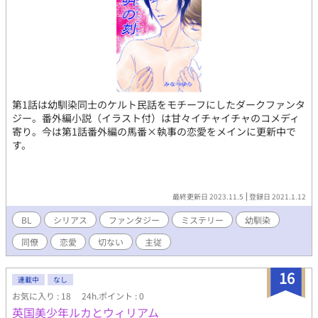
化・創作作品の二次創作・二次利用(アイコン・ヘッダー・壁紙利
用など) は、いかなる場合も一切禁止です。 ※No reproduction
or republication without written permission. ※Gebrauchen die
Bilder ohne Genehmigung verboten.
第1話は幼馴染同士のケルト民話をモチーフにしたダークファンタ
ジー。番外編小説（イラスト付）は甘々イチャイチャのコメディ
寄り。今は第1話番外編の馬番×執事の恋愛をメインに更新中で
す。
最終更新日 2023.11.5
登録日 2021.1.12
BL
シリアス
ファンタジー
ミステリー
幼馴染
同僚
恋愛
切ない
主従
16
連載中
なし
お気に入り : 18
24h.ポイント : 0
英国美少年ルカとウィリアム