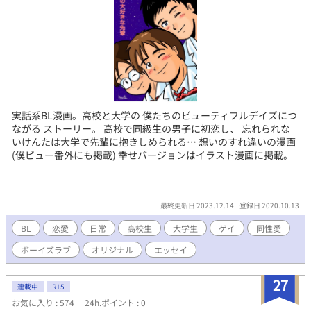
実話系BL漫画。高校と大学の 僕たちのビューティフルデイズにつ
ながる ストーリー。 高校で同級生の男子に初恋し、 忘れられな
いけんたは大学で先輩に抱きしめられる… 想いのすれ違いの漫画
(僕ビュー番外にも掲載) 幸せバージョンはイラスト漫画に掲載。
最終更新日 2023.12.14
登録日 2020.10.13
BL
恋愛
日常
高校生
大学生
ゲイ
同性愛
ボーイズラブ
オリジナル
エッセイ
27
連載中
R15
お気に入り : 574
24h.ポイント : 0