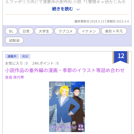
ルファポリス内にて連載中の創作BL小説「1軍陽キャ幼なじみの
猛攻♡」の番外編的な単発漫画とイラストです。本編の内容はあ
続きを読む
りません。 ※小説本編はR18のため、閲覧の際にはご注意くださ
い。この漫画にR18要素はありません。
最終更新日 2024.5.13
登録日 2023.3.4
BL
日常
大学生
ラブコメ
イケメン
美形×平凡
幼馴染
12
連載中
R18
お気に入り : 0
24h.ポイント : 0
小説作品の番外編の漫画・季節のイラスト等詰め合わせ
良音 夜代琴