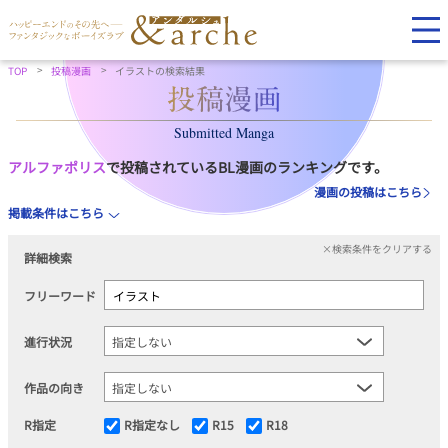
TOP
投稿漫画
イラストの検索結果
Submitted Manga
アルファポリス
で投稿されているBL漫画のランキングです。
漫画の投稿はこちら
掲載条件はこちら
×検索条件をクリアする
詳細検索
フリーワード
進行状況
作品の向き
R指定
R指定なし
R15
R18