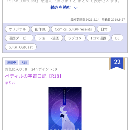
「SJKK_OutCast」を選んで頂けますと まとめて表示されます。
／ 『OutCast』シリーズとは…？ ／ ➤組織の半数以上が
続きを読む
異能者で構成されている 多民族異能部隊【D.C】に所属する面々
を中心に、 登場人物たちのそれぞれの人生を描く 異世界＆異能バ
最終更新日 2021.5.14
登録日 2019.9.27
トル系創作BLシリーズ。 ／ 投稿作品についての注意事項 ／
※当方が創作するすべての作品・物語・用語・情報等は、作者の
オリジナル
創作BL
Comics_SJKKPresents
日常
想像からの完全なるフィクションです。 例え作中に実在の人
漫画ダービー
ショート漫画
ラブコメ
1コマ漫画
BL
物・団体・事件・地名等と重なるものがあっても、それらとは一
切の関係はありません。 ※当方が投稿する全ての創作物（イラ
SJKK_OutCast
スト・文章など）の 無断記載・転載・転用・複製(模写トレス
含)・保存(スクショ含)・二次配布・ 自作発現・商品化・創作作品
22
の二次創作・二次利用(アイコン・ヘッダー・壁紙利用など) は、
連載中
R18
いかなる場合も一切禁止です。 ※Note on All My Original
お気に入り : 8
24h.ポイント : 0
Works→ Do not reprint, copy or download.
ぺディルの宇宙日記【R18】
まりお