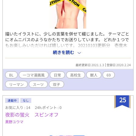
描いたイラストに、少しの言葉を併せて綴じました。 テーマごと
にオムニバスのようなかたちでお送りしています。 どれか１つで
もお楽しみいただければ嬉しいです。 20210103更新分 壱度木
里乃☆イッチー☆ドッキリーノ☆さんとコラボさせていただいて
続きを読む
います。 壱度木里乃☆イッチー☆ドッキリーノ☆さん及びコラボ
作品へのジャンプはフリースペースに記載してます♡
最終更新日 2021.1.3
登録日 2020.2.24
BL
一コマ漫画風
日常
高校生
獣人
69
リーマン
スーツ
双子
25
連載中
なし
お気に入り : 14
24h.ポイント : 0
夜影の蛍火 スピンオフ
黒野ユウマ