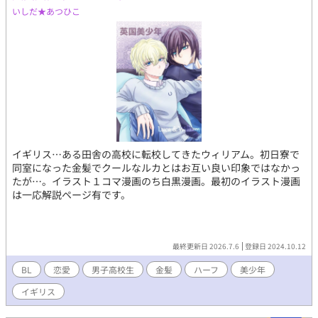
いしだ★あつひこ
イギリス…ある田舎の高校に転校してきたウィリアム。初日寮で
同室になった金髪でクールなルカとはお互い良い印象ではなかっ
たが…。イラスト１コマ漫画のち白黒漫画。最初のイラスト漫画
は一応解説ページ有です。
最終更新日 2026.7.6
登録日 2024.10.12
BL
恋愛
男子高校生
金髪
ハーフ
美少年
イギリス