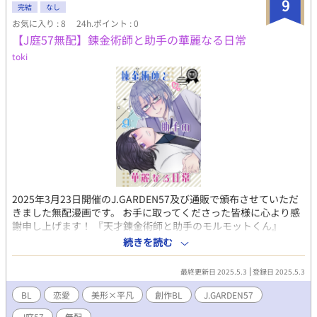
9
完結
なし
なたは喫茶【シロフクロウ】の扉を開けますか？ 6人それぞれ固
お気に入り : 8
24h.ポイント : 0
定カップリングはありますが、モブ姦や他キャラとの絡み、攻め
【J庭57無配】錬金術師と助手の華麗なる日常
フェ、リバ、複数彼女持ち等ありますのでお気をつけください。
タイトルにプレイ内容を記載しております。 【今後関係を持つカ
toki
プ】 ⚫︎たつなゆ(病んデレ腹黒×へたれ) 傾向…強制/乳首責め/執
着/片想い？/攻め複数彼女持ち ⚫︎けんはる(ワンコ×ツンデレ) 傾
向…片想い/敏感プレイ ⚫︎くきさち(鬼畜一途×クーデレ) 傾向…
R18-G/拘束調教/男ふたなり/リョナ/尿道プレイ/襲い受け/甘々/両
想い ⚫︎はるなゆ(尽くし攻め×へたれ) 傾向…キス/夢オチえっち/
過去に体の関係があったカップリング。リバ予定あり。 しばらく
挿絵を毎日投稿します。 ⚫︎Twitter いるかとう
https://twitter.com/__isc__ ろめの
https://twitter.com/shiro2960 ⚫︎youtube(雑談)
https://youtube.com/channel/UCvPqK3k953kmugRx7qzvLqw
2025年3月23日開催のJ.GARDEN57及び通販で頒布させていただ
きました無配漫画です。 お手に取ってくださった皆様に心より感
謝申し上げます！ 『天才錬金術師と助手のモルモットくん』
（https://www.alphapolis.co.jp/novel/619346899/554768826）
続きを読む
のルイス×ネロのゆるい4コマ漫画になります。 また、こちらに
登場する二人がメインの小説同人誌をBOOTHにて販売中です。
最終更新日 2025.5.3
登録日 2025.5.3
（BOOTHリンクはプロフィールにあります） もしよろしければ感
想などいただけましたら大変励みになります✿ 感想(匿名)➡
BL
恋愛
美形×平凡
創作BL
J.GARDEN57
https://odaibako.net/u/toki_doki_ Wavebox➡
J庭57
無配