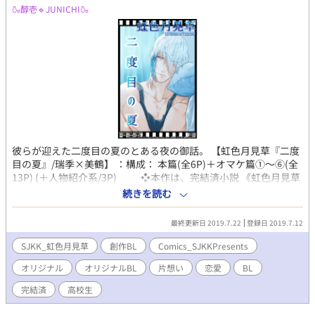
🍶醇壱🔹JUNICHI🍶
ヘッダー・壁紙利用など) は、いかなる場合も一切禁止です。 ※
オリジナルキャラのファンアートなども、様々な事情から"描く
前"に必ずご連絡を頂けますようお願いしております。 申し訳ご
ざいませんが、許可なく描かれる事はご遠慮ください。ご協力を
お願いいたします。 ※Note on All My Original Works※ → Do not
reprint, copy or download.
彼らが迎えた二度目の夏のとある夜の御話。 【虹色月見草『二度
目の夏』/瑞季×美鶴】 ：構成： 本篇(全6P)＋オマケ篇①～⑥(全
13P) (＋人物紹介系/3P) ❖本作は、完結済小説 《虹色月見草
❖円環依存型ARC-ツキクサイロ篇 第一部》と 2019年秋連載とな
続きを読む
る《ツキクサイロ編 第二部》の ツナギとなる読切漫画です。 もち
ろん 上記作品を読んでいなくともお楽しみ頂けますが 併せてお読
最終更新日 2019.7.22
登録日 2019.7.12
み頂くとより楽しめるかもしれません。 ＋＋＋補足情報＋＋＋
●『虹色月見草』シリーズとは…？ "自由"を愛して止まない 幼
SJKK_虹色月見草
創作BL
Comics_SJKKPresents
馴染トリオの「美鶴・真智・洋介」と、 彼らを中心に様々な人々
オリジナル
オリジナルBL
片想い
恋愛
BL
が紡ぐ様々な物語。 その色とりどりな物語を総括するシリーズ
が 『虹色月見草-にじいろツキミソウ-』です。 ＋＋＋投稿作
完結済
高校生
品についての注意事項(定型掲載文)＋＋＋ ※当方が創作するすべ
ての作品・物語・用語・情報等は、作者の想像からの完全なるフ