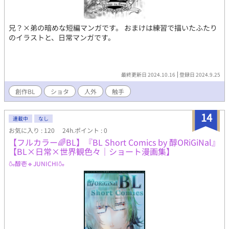
兄？×弟の暗めな短編マンガです。 おまけは練習で描いたふたり
のイラストと、日常マンガです。
最終更新日 2024.10.16
登録日 2024.9.25
創作BL
ショタ
人外
触手
14
連載中
なし
お気に入り : 120
24h.ポイント : 0
【フルカラー🌈BL】『BL Short Comics by 醇ORiGiNal』
【BL×日常×世界観色々｜ショート漫画集】
🍶醇壱🔹JUNICHI🍶