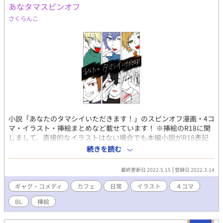
ラスト・文章など）の 無断記載・転載・転用・複製(模写トレス
あなタマスピンオフ
含)・保存(スクショ含)・二次配布 自作発現・商品化・創作作品
さくらんこ
の二次創作・二次利用(アイコン・ヘッダー・壁紙利用など)
は、いかなる場合も一切禁止です。 ※Note on All My Original
Works※ → Do not reprint, copy or download.
小説「あなたのタマシイいただきます！」のスピンオフ漫画・4コ
マ・イラスト・挿絵まとめなど載せています！ ※挿絵のR18に関
しまして、直接的なイラストはない場合でも本編小説がR18表記
のため、イラストもR18とさせていただいております。 本編の小
続きを読む
説・キャラの詳細はこちら。
https://www.alphapolis.co.jp/novel/26142536/832586468
最終更新日 2022.5.15
登録日 2022.3.14
「《食霊ーしょくれいー》ってなんですか？」 普通男子大学生、
代表、千星那由多。 大学生活を普通に満喫予定だった彼が喫茶
ギャグ・コメディ
カフェ
日常
イラスト
４コマ
【シロフクロウ】でのバイトを始めてしまったがばかりに…！ そ
BL
挿絵
こで働く仲間たちは“普通じゃない”イケメンばかり。 そして、彼
らには隠された『別の仕事』がある…。 BL、日常、バトル、シリ
アス、R18、拘束調教、強制……なんでもありのストーリー。 あ