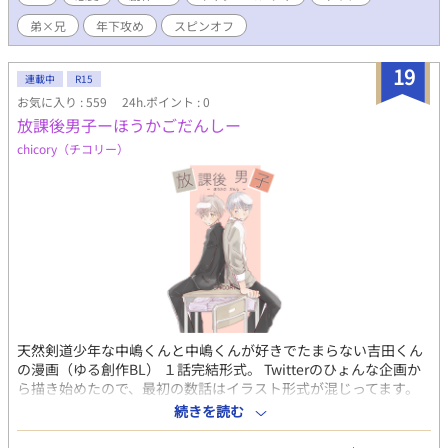
https://www.alphapolis.co.jp/novel/288656547/275365495
弟×兄
年下攻め
スピンオフ
◆LΛMBDΛ::ドローン兵器は英雄をメス堕ちさせる野望を抱く
https://www.alphapolis.co.jp/novel/288656547/380370792
19
連載中
R15
お気に入り : 559
24h.ポイント : 0
放課後男子ーほうかごだんしー
chicory（チコリー）
天然剣道少年な中嶋くんと中嶋くんが好きでたまらない吉田くん
の漫画（ゆる創作BL） １話完結形式。 Twitterのひょんな企画か
ら描き始めたので、最初の数話はイラスト形式が混じってます。
どこから読んでもさほど問題ありませんので、お好きなところか
続きを読む
らどうぞ。 ちなみに回が進むほど親密度はすこーしずつ増してま
す（笑） 脇役漫画、わんこ化漫画を別章仕立てでまとめてます。