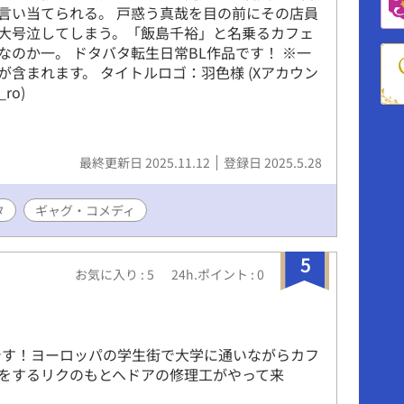
 ⚫︎はるなゆ(尽くし攻め×へたれ) 傾向…キス/夢
言い当てられる。 戸惑う真哉を目の前にその店員
/過去に体の関係があったカップリング。リバ予定
大号泣してしまう。「飯島千裕」と名乗るカフェ
らく挿絵を毎日投稿します。 ⚫︎Twitter いるかと
なのか一。 ドタバタ転生日常BL作品です！ ※一
/twitter.com/__isc__ ろめの
が含まれます。 タイトルロゴ：羽色様 (Xアカウン
itter.com/shiro2960 ⚫︎youtube(雑談)
_ro)
outube.com/channel/UCvPqK3k953kmugRx7qzvLqw
最終更新日 2025.11.12
登録日 2025.5.28
タ
ギャグ・コメディ
5
お気に入り : 5
24h.ポイント : 0
onです！ヨーロッパの学生街で大学に通いながらカフ
をするリクのもとへドアの修理工がやって来