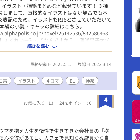
・イラスト・挿絵まとめなど載せています！ ※挿
に関しまして、直接的なイラストはない場合でも本
18表記のため、イラストもR18とさせていただいて
 本編の小説・キャラの詳細はこちら。
w.alphapolis.co.jp/novel/26142536/832586468
しょくれいー》ってなんですか？」 普通男子大学
続きを読む
千星那由多。 大学生活を普通に満喫予定だった彼
ロフクロウ】でのバイトを始めてしまったがばか
そこで働く仲間たちは“普通じゃない”イケメンばか
最終更新日 2022.5.15
登録日 2022.3.14
て、彼らには隠された『別の仕事』がある…。
、バトル、シリアス、R18、拘束調教、強制……な
のストーリー。 あなたは喫茶【シロフクロウ】の
日常
イラスト
４コマ
BL
挿絵
すか？ 6人それぞれ固定カップリングはあります
や他キャラとの絡み、攻めフェ、リバ、複数彼女
4
ますのでお気をつけください。 タイトルにプレイ
お気に入り : 13
24h.ポイント : 0
しております。 【今後関係を持つカプ】 ⚫︎たつな
レ腹黒×へたれ) 傾向…強制/乳首責め/執着/片想
数彼女持ち ⚫︎けんはる(ワンコ×ツンデレ) 傾向…
プレイ ⚫︎くきさち(鬼畜一途×クーデレ) 傾向…
ウマを抱え人生を惰性で生きてきた会社員の「桝
拘束調教/男ふたなり/リョナ/尿道プレイ/襲い受け/
そんな彼がある日、カフェで見知らぬ店員から自