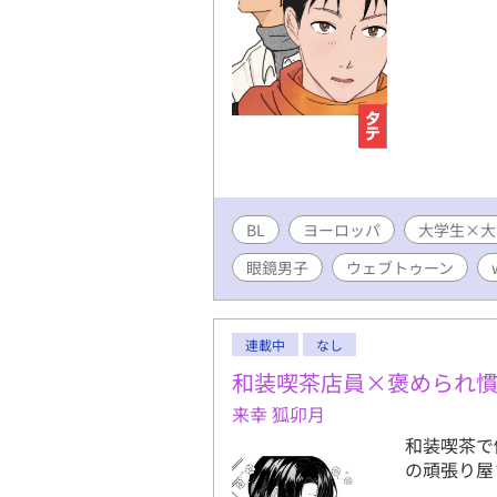
BL
ヨーロッパ
大学生×大
眼鏡男子
ウェブトゥーン
連載中
なし
和装喫茶店員×褒められ
来幸 狐卯月
和装喫茶で
の頑張り屋