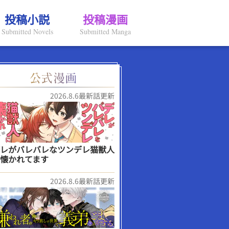
投稿小説
投稿漫画
Submitted Novels
Submitted Manga
2026.8.6最新話更新
レがバレバレなツンデレ猫獣人
懐かれてます
2026.8.6最新話更新