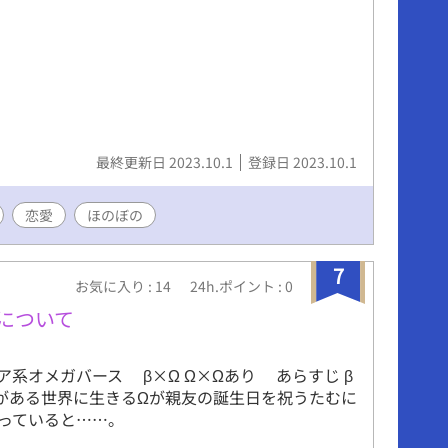
最終更新日 2023.10.1
登録日 2023.10.1
恋愛
ほのぼの
7
お気に入り : 14
24h.ポイント : 0
について
ア系オメガバース β×Ω Ω×Ωあり あらすじ β
がある世界に生きるΩが親友の誕生日を祝うたむに
っていると……。