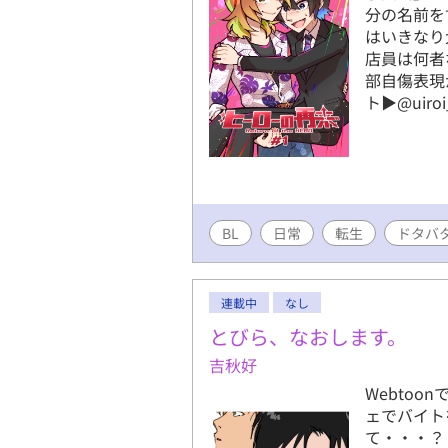
甘々/両想い
分の名前を
オチえっち
はいきなり
あり。 しば
店員は何者
う https:/
部自傷表現
https://tw
ト▶︎@uiroi
https://y
BL
日常
転生
ドタバ
連載中
なし
とびら、なおします。
吉秋好
Webto
ェでバイト
て・・・？