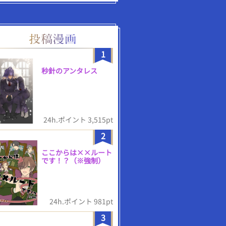
1
秒針のアンタレス
24h.ポイント 3,515pt
2
ここからは××ルート
です！？（※強制）
24h.ポイント 981pt
3