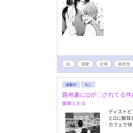
BL
溺愛
日常
高校生
連載中
なし
路地裏にΩが◯されてる件
面蛸とおる
ディストピ
とΩに獣耳
カフェで待