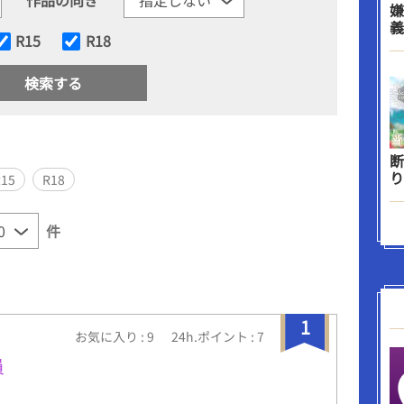
嫌
義
R15
R18
断
り
R15
R18
件
1
お気に入り : 9
24h.ポイント : 7
員