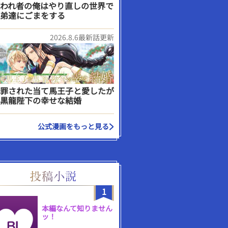
われ者の俺はやり直しの世界で
弟達にごまをする
2026.8.6最新話更新
罪された当て馬王子と愛したが
黒龍陛下の幸せな結婚
公式漫画をもっと見る
1
本編なんて知りません
ッ！