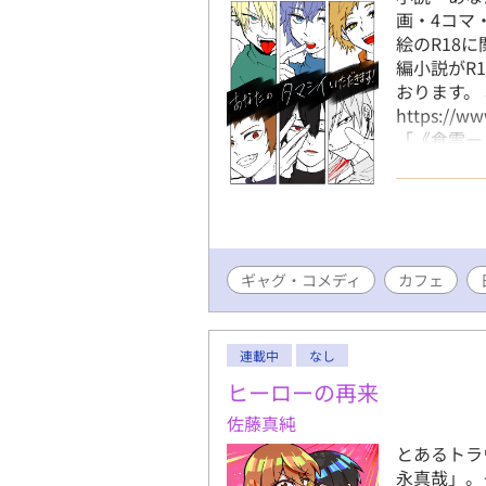
画・4コマ
絵のR18
編小説がR
おります。
https://ww
「《食霊ー
生、代表、
が喫茶【シ
りに…！ 
り。 そし
BL、日常
ギャグ・コメディ
んでもあり
カフェ
扉を開けま
が、モブ姦
持ち等あり
連載中
なし
内容を記載
ヒーローの再来
ゆ(病んデ
佐藤真純
い？/攻め複
片想い/敏感
とあるトラ
R18-G/
永真哉」。