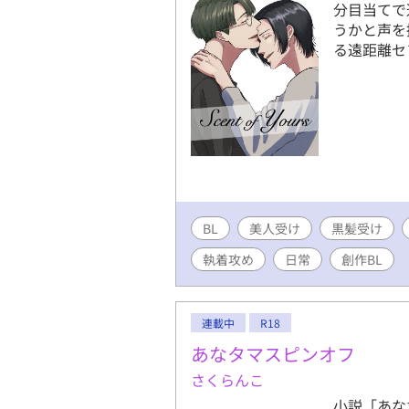
分目当てで
うかと声を
る遠距離セ
BL
美人受け
黒髪受け
執着攻め
日常
創作BL
連載中
R18
あなタマスピンオフ
さくらんこ
小説「あな