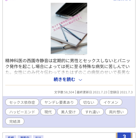
クスをしており……。 しかしそれをも見越していたソンジュは、
かねてより計画していたユンファへの「あるプレゼント」
――「貞操帯」を持って帰ってきていた。 『俺はこれまで貴方と
の約束を厳守してきました。今度は貴方が俺との約束を守る番で
す――。』 そうしてバイブ付きの貞操帯を無理やりユンファにつ
け、今度は自分の「言いなり」になることを約束させたソンジュ
だったが、ユンファは案外大人しくて…――？ 【2026年3月より
始まった新制度『未管理著作物裁定制度』における意思表示（念
のため）】 非営利・営利を問わず、当作をふくむ当方全作品にお
いてイラスト・作中内文章はもちろん、表紙絵やあらすじ等ふく
精神科医の西園寺静音は定期的に男性とセックスしないとパニッ
む作品の一切の無断利用を禁じます（AI学習等含む）。
ク発作を起こし場合によっては死に至る特殊な病気に苦しんでい
た。女性にのみ代々伝わってきたはずのこの病気のせいで長男な
のにも関わらず当主への道が断たれた。 家で厄介者扱いされなが
続きを読む
ら育った静音は高校時代には劣等感から自らの美貌を利用して男
子生徒を誘惑する遊びに耽る。 その後医大に進学し、病の発症を
文字数 58,504
最終更新日 2021.7.23
登録日 2021.7.3
迎えると静音はセックス依存の症状に苦しみ、複数の男と寝るよ
うになる。 クリニックを開業した32歳現在、セックスの相手を見
セックス依存症
ヤンデレ要素あり
切ない
イケメン
つけては毎週水曜の休診日に男を連れ込んでいる静音。ある日弟
ハッピーエンド
現代
美人受け
すれ違い
両片想い
に参列を頼まれたパーティで高校時代自分に全く見向きもしなか
った東郷雅貴に再会する。 東郷グループのCEOとなり成功を収め
完結済
ている美丈夫に静音はなぜか心を乱された。 歪んだ欲望と捩れた
劣等感に突き動かされ静音は東郷をクリニックに誘き寄せる。 静
3
音の思惑を知らない東郷との駆け引きが始まる。 旧家の呪い的な
長編
連載中
R18