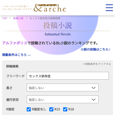
TOP
投稿小説
セックス依存症の検索結果
Submitted Novels
アルファポリス
で投稿されているBL小説のランキングです。
小説の投稿はこちら
掲載条件はこちら
×検索条件をクリアする
詳細検索
フリーワード
長さ
進行状況
R指定
R指定なし
R15
R18