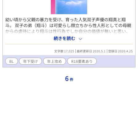
幼い頃から父親の暴力を受け、育った人気双子声優の翔真と翔
斗。 双子の弟（翔斗）は可愛らし顔立ちから性人形としての母親
からの虐待により翔斗は性行為でしか自分の価値が無いと思い、
セックス依存症になった。 そんな双子の弟：翔斗に優しく手を差
続きを読む
し伸べたのは俳優で歌手、声優の久野光樹だった。 ーーーーーー
ーーーーーーーーーーーーーーーーー 医療知識はありません。 ご
文字数 17,025
最終更新日 2020.5.1
登録日 2020.4.25
了承ください。
BL
年下受け
年上攻め
R18要素あり
6
件