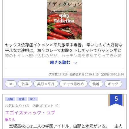
セックス依存症イケメン×平凡激辛中毒者。 辛いものが大好物な
平凡な男達明は、激辛カレーでお腹を下しネットでハッテン場と
噂のトイレへ駆け込むのだが、ハッテン場を求めてやってきた綺
麗な男と出会い、身体の関係を求められてしまう…。 短編オチな
続きを読む
しです。続きが更新されるかもしれないです。 小説ページの下部
に拍手設置しました！匿名コメントも送れますので感想など良か
文字数 13,229
最終更新日 2020.3.15
登録日 2020.3.10
ったらよろしくお願いします！
BL
依存
美形×平凡
チャラ男攻め
執着
ギャグ
5
長編
完結
R18
お気に入り : 46
24h.ポイント : 0
エゴイスティック・ラブ
眠りん
恋坂高校には二人の学園アイドル、由那と木元がいる。 主人