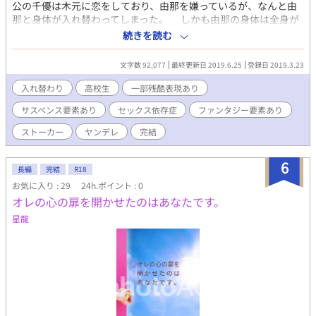
公の千優は木元に恋をしており、由那を嫌っているが、なんと由
那と身体が入れ替わってしまった。 しかも由那の身体は全身が
超敏感体質で、セックス依存症でもあった。 由那を狙うイジメ
続きを読む
の影、アイドルとしての生活──千優は乗り越えられるのか。 ※
一部輪姦や残酷表現があるので、苦手な方は気をつけ下さい。 ※
文字数 92,077
最終更新日 2019.6.25
登録日 2019.3.23
エロ要素は少なめです。
入れ替わり
高校生
一部残酷表現あり
サスペンス要素あり
セックス依存症
ファンタジー要素あり
ストーカー
ヤンデレ
完結
6
長編
完結
R18
お気に入り : 29
24h.ポイント : 0
オレの心の扉を開かせたのはあなたです。
星龍