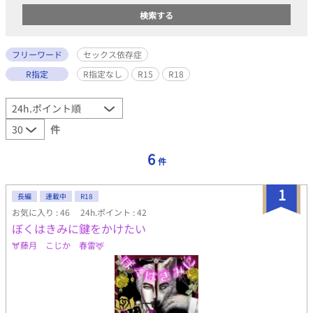
フリーワード
セックス依存症
R指定
R指定なし
R15
R18
件
6
件
1
長編
連載中
R18
お気に入り : 46
24h.ポイント : 42
ぼくはきみに鍵をかけたい
🫎藤月 こじか 春雷🦌