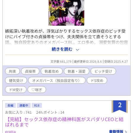
嫉妬深い執着攻めが、浮気ばかりするセックス依存症のビッチ受
けにバイブ付きの貞操帯をつけ、夫夫関係を立て直そうとする
話。 独自設定ありのオメガバースBL。エロ多め。 溺愛気質の包容
力たかめな年下いいなり敬語攻め×皮肉屋ツンデレ美人ビッチ受
続きを読む
け（※本性は歪んだ願望をもつ執着ドＳ攻め×依存気質の尽くし
体質健気ドM受け） 【あらすじ】 小説家でアルファのソンジュ
文字数 661,179
最終更新日 2026.8.6
登録日 2025.4.27
（攻め）は、出会い系サイトで出逢ったオメガの美男子・ユンフ
ァ（受け）に運命的な一目惚れをした。 はじめは肉体関係のみを
拘束
貞操帯
執着攻め
執着・溺愛
ビッチ受け
目的として出逢った二人だったが、ソンジュはひと目でユンファ
健気受け
オメガバース（独自設定有り）
ドS攻め
との真剣交際を望み、ユンファに猛アプローチをかける。 しかし
淫奔なユンファは特定の彼氏などいらない、とそれを幾度ものら
ドM受け
♡喘ぎ
りくらりかわしてきたものの、ついにソンジュの熱意に負け、交
際を承諾する。 ただしユンファは交際するにおいて、「交際中も
2
自分が他の男とセックスすることを許すこと」という不当な条件
長編
連載中
R18
をソンジュに突きつけてきた。 しかしソンジュは念願ともあって
お気に入り : 741
24h.ポイント : 14
その条件を唯唯諾諾と呑み、ユンファとの交際を開始する。 そし
【完結】セックス依存症の精神科医がスパダリCEOと結
て月日は流れ、思いのほか順調な交際の末に二人は結婚した。 と
ばれるまで
ころが――。 二人にとって初めての結婚記念日――ソンジュが仕
grotta
書籍情報
事から家に帰ると、なんとその日にまでユンファは他の男とセッ