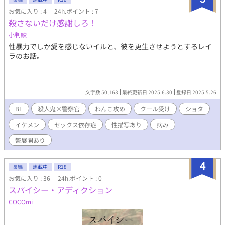
雰囲気のお話です。 受けが設定上前半は不憫で可哀想な描写も多
お気に入り : 4
24h.ポイント : 7
いですが、最後はスパダリ彼氏に溺愛されてハッピーエンドで
殺さないだけ感謝しろ！
す。
小判鮫
性暴力でしか愛を感じないイルと、彼を更生させようとするレイ
ラのお話。
文字数 50,163
最終更新日 2025.6.30
登録日 2025.5.26
BL
殺人鬼×警察官
わんこ攻め
クール受け
ショタ
イケメン
セックス依存症
性描写あり
病み
鬱展開あり
4
長編
連載中
R18
お気に入り : 36
24h.ポイント : 0
スパイシー・アディクション
COCOmi