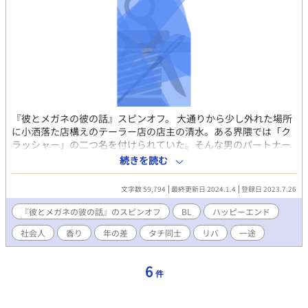
『彼とメガネの彼の話』スピンオフ。 大通りから少し外れた場所
に小洒落た店構えのテーラー店の店主の清水。ある界隈では「ク
ラッシャー」の二つ名を付けられていた。そんな男のパートナー
が出来るまでのお話。 (全10話＋その後) その後：「小部屋の鍵」
続きを読む
「小瓶の行方」「満たされる」「新たな始まり…」 R18はタイト
ルの後ろに ※ つけます。 『彼とメガネの彼の話』の『寄添う二
文字数 59,794
最終更新日 2024.1.4
登録日 2023.7.26
人』の「第４話」
https://www.alphapolis.co.jp/novel/825350246/712855870/epis
『彼とメガネの彼の話』のスピンオフ
BL
ハッピーエンド
と 番外編『テーラーの手』
社会人
香り
年の差
タチ同士
リバ
一途
https://www.alphapolis.co.jp/novel/825350246/712855870/epis
に清水さんが出てます。
6
件