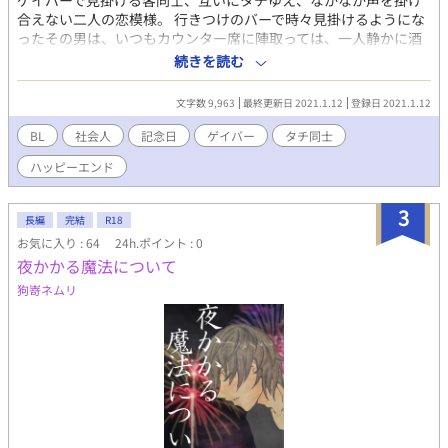
ゲイバーで見掛ける客同士、互いにタチゆえ、なかなか声を掛け
合えない二人の恋模様。 行きつけのバーで時々見掛けるようにな
ったその男は、いつもカウンター席に陣取っては、一人静かに酒
を嗜んでいた。際立つ容姿に優美な仕草は否が応でも目を引いて
続きを読む
やまない。 彼のことが気になって仕方なくなったのは、いつの頃
からだったろうか―― ハッピーエンド読み切り短編です。 ※表紙
文字数 9,963
最終更新日 2021.1.12
登録日 2021.1.12
イラスト：芳乃カオル様 ※ゲイバーで見かける客同士 / バリタチ
×タチ / 大人の男の恋の駆け引き ※カップリング 周焔×雪吹冰
BL
社会人
記念日
ゲイバー
タチ同士
ハッピーエンド
3
長編
完結
R18
お気に入り : 64
24h.ポイント : 0
夜かかる魔法について
狗嵜ネムリ