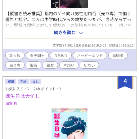
【縦書き読み推奨】都内のゲイ向け男性用風俗（売り専）で働く
響希と翔宇。二人は中学時代からの親友だったが、当時からずっ
と、響希は翔宇に対して親友以上の気持ちを抱いていた。 想いを
伝えられないのは、二人とも攻め気質──いわゆる「タチ」だっ
続きを読む
たからだ。 ある日他店のボーイである零と翔宇との三人で遊びの
セックスをした帰りに、響希は翔宇から「零のことが好きだ」と
文字数 84,361
最終更新日 2019.5.22
登録日 2019.5.12
告げられてしまう。 響希はショックを受けながらも、「今まで通
り翔宇が傍にいてくれればいい」と思い込もうとするが……
攻×攻
タチ同士
３Pあり
ハッピーエンド
幼馴染
売り専
風俗
親友
片想い
切ない
4
短編
完結
なし
お気に入り : 6
24h.ポイント : 0
誕生日は大忙し
海棠 楓