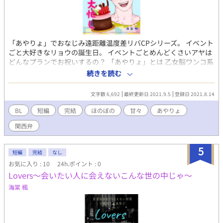
「あやりょ」でおなじみ遠距離温度差リバCPシリーズ。 イベント
ごと大好きなリョウの誕生日。 イベントごとめんどくさいアヤは
どんなプランでお祝いするの？ 「あやりょ」とは 乙女脳ワンコ系
関西弁リーマンが失恋の果てに傷心旅行先で出会ったのは、仕事
続きを読む
だけ完璧な天然クーデレホテルマン。 互いに全く好みじゃない、
恋に落ちるはずのない二人がなぜか惹かれ合ってしまい前途多
文字数 6,692
最終更新日 2021.9.5
登録日 2021.8.14
難！ いい年した性格真逆なバリタチ同士の、どうにもかみ合わな
いハードモードで下手くそな恋模様。 椚田涼司（クヌギダリョウ
BL
短編
完結
ほのぼの
甘々
あやりょ
ジ） 175センチ65キロ30歳 9月20日生まれ乙女座Ａ型 ごくごく普
関西弁
通のサラリーマン。 イケメン、スタイル良し、人当たり良し。 当
然モテるがゲイでバリタチ。 佐倉文明（サクラアヤメ） 175セン
チ62キロ38歳 2月18日生まれ水瓶座AB型 年齢未判明（涼司より
5
短編
完結
なし
は上） 爬虫類顔にメガネのリゾートホテル副支配人。 仕事は完璧
お気に入り : 10
24h.ポイント : 0
だが私生活は適当、無気力無反応。 出不精・筆不精・恋愛不精。
Lovers～会いたい人に会えないこんな世の中じゃ～
美少年食いのゲイ。バリタチ。
海棠 楓