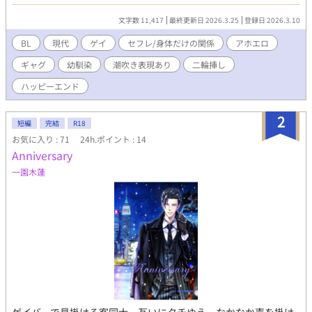
りのお話です。 なんでもありな倫理観のため、頭を空っぽにして
読んでいただければ幸いです。 ムーンライトノベルズにも掲載中
文字数 11,417
最終更新日 2026.3.25
登録日 2026.3.10
です。
BL
現代
ゲイ
セフレ/身体だけの関係
アホエロ
ギャグ
幼馴染
潮吹き表現あり
二輪挿し
ハッピーエンド
2
短編
完結
R18
お気に入り : 71
24h.ポイント : 14
Anniversary
一園木蓮