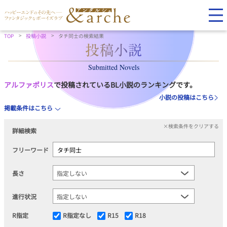
TOP
投稿小説
タチ同士の検索結果
Submitted Novels
アルファポリス
で投稿されているBL小説のランキングです。
小説の投稿はこちら
掲載条件はこちら
×検索条件をクリアする
詳細検索
フリーワード
長さ
進行状況
R指定
R指定なし
R15
R18