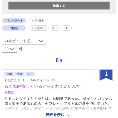
フリーワード
タチ同士
R指定
R指定なし
R15
R18
件
6
件
1
長編
完結
R18
お気に入り : 15
24h.ポイント : 49
みんな納得しているからそれでいいんだ
陽花紫
サトルとダイキとカツヤは、幼馴染であった。 ダイキとカツヤは
恋人同士であるものの、セフレとしてサトルの身を抱いていた。
なぜかというと、ダイキとカツヤは絶対に譲らぬバリタチ同士で
あったのだ。 サトルもまた、バリウケであったのだ。 タイトル通
続きを読む