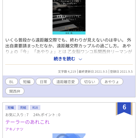
いくら普段から遠距離交際でも、終わりが見えないのは辛い。 外
出自粛要請まっただなか、遠距離交際カップルの過ごし方。 あや
りょの『今』 「あやりょ」とは 乙女脳ワンコ系関西弁リーマンが
失恋の果てに傷心旅行先で出会ったのは、仕事だけ完璧な天然ク
続きを読む
ーデレホテルマン。 互いに全く好みじゃない、恋に落ちるはずの
ない二人がなぜか惹かれ合ってしまい前途多難！ いい年した性格
文字数 4,219
最終更新日 2021.9.5
登録日 2021.9.5
真逆なバリタチ同士の、どうにもかみ合わないハードモードで下
手くそな恋模様。 椚田涼司（クヌギダリョウジ） 175センチ65キ
BL
短編
日常
遠距離恋愛
切ない
あやりょ
ロ30歳 9月20日生まれ乙女座Ａ型 ごくごく普通のサラリーマン。
関西弁
イケメン、スタイル良し、人当たり良し。 当然モテるがゲイでバ
リタチ。 佐倉文明（サクラアヤメ） 175センチ62キロ38歳 2月18
日生まれ水瓶座AB型 年齢未判明（涼司よりは上） 爬虫類顔にメ
6
短編
完結
R18
ガネのリゾートホテル副支配人。 仕事は完璧だが私生活は適当、
お気に入り : 7
24h.ポイント : 0
無気力無反応。 出不精・筆不精・恋愛不精。 美少年食いのゲイ。
テーラーのあれこれ
バリタチ。
アキノナツ