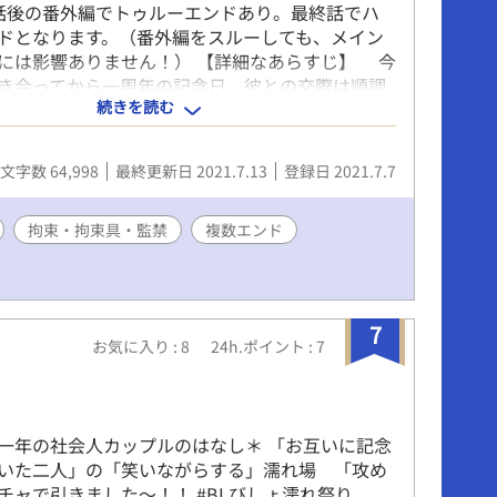
話後の番外編でトゥルーエンドあり。最終話でハ
ドとなります。（番外編をスルーしても、メイン
には影響ありません！） 【詳細なあらすじ】 今
き合ってから一周年の記念日。彼との交際は順調
続きを読む
いた。 しかし、まさかの別れを彼から告げられ
人は彼に水をぶっかけ、レストランを飛び出し、
のエレベーターに乗り込む。ショックで声を出し
文字数 64,998
最終更新日 2021.7.13
登録日 2021.7.7
ると、エレベーターの到着音が聞こえ、ドアが開
フロアは薄暗く霧がかっていた。惹きこまれる様
のフロアへ降りる。怪しげな空間を彷徨っている
拘束・拘束具・監禁
複数エンド
の前が光り出し、目を瞑る。 目を開けると、
』と書かれた扉の前に立っていた。重厚な扉を開
こには四大精霊（水・風・火・地）が待ち構えて
は四大精霊から救って欲しい世界があると言わ
7
お気に入り : 8
24h.ポイント : 7
説明が無いまま、その異世界へと召喚（転移）さ
を呼ぶように命令されていたため、男性である悠
れてしまった事に国王は激怒！悠人は色んな困難
、そんな中、自分の事を気にかけてくれる第二王
一年の社会人カップルのはなし＊ 「お互いに記念
血を受け継ぐ者）から溺愛されるようになる。そ
いた二人」の「笑いながらする」濡れ場 「攻め
は結婚式を挙げ、最高の熱い熱い初夜を過ごし
チャで引きました～！！ #BLびしょ濡れ祭り