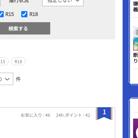
嫌
義
R15
R18
断
り
R15
R18
件
1
お気に入り : 46
24h.ポイント : 42
い