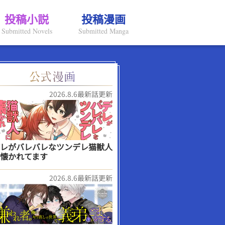
投稿小説
投稿漫画
Submitted Novels
Submitted Manga
2026.8.6最新話更新
レがバレバレなツンデレ猫獣人
懐かれてます
2026.8.6最新話更新