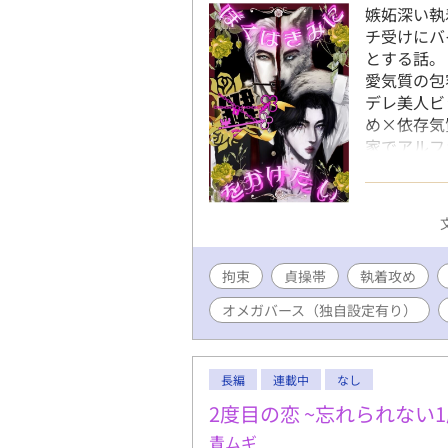
嫉妬深い執
チ受けにバ
とする話。
愛気質の包
デレ美人ビ
め×依存気
家でアルフ
ったオメガ
をした。 
ったが、ソ
ユンファに
特定の彼氏
拘束
貞操帯
執着攻め
してきたも
する。 た
オメガバース（独自設定有り）
が他の男と
をソンジュ
ってその条
長編
連載中
なし
る。 そし
結婚した。
2度目の恋 ~忘れられない
――ソンジ
青ムギ