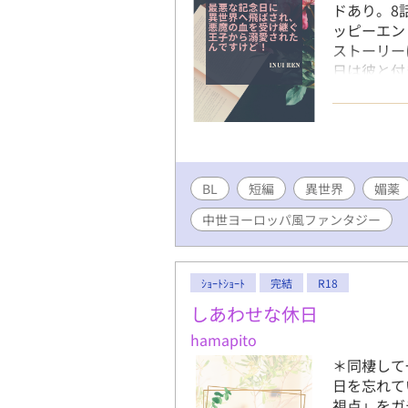
ドあり。8
ッピーエン
ストーリー
日は彼と付
だと思って
る。笹本悠
閉まりかけ
て泣いてい
いた。その
BL
短編
異世界
に悠人はそ
媚薬
と、突然目
中世ヨーロッパ風ファンタジー
『精霊の間
けると、そ
いた。悠人
ｼｮｰﾄｼｮｰﾄ
完結
R18
れ、十分な
れる。聖女
しあわせな休日
人が召喚さ
hamapito
を乗り越え
＊同棲して
子（悪魔の
日を忘れて
して、二人
視点」をガ