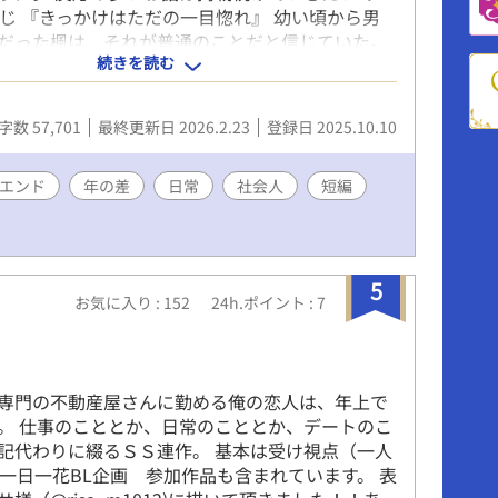
すじ 『きっかけはただの一目惚れ』 幼い頃から男
だった楓は、それが普通のことだと信じていた。
続きを読む
舎では同性愛が存在しないものとして扱われる現
 好きになった人と結ばれることはないと諦め、孤
がら生きていた。 高校では、友人の拓哉に誘われ
字数 57,701
最終更新日 2026.2.23
登録日 2025.10.10
部する。 ある日、新入生の見学期間に真面目で地
・晴人と出会う。守りたくなるような雰囲気の彼
自分を意識しながらも、ゲイであることを悟られ
エンド
年の差
日常
社会人
短編
を取る。 しかし、晴人は楓が自分を避けているこ
、ついには「先輩って……ゲイですか？」と問い
揺する楓だったが、晴人は偶然にも掲示板で楓を
た……。 『ラストクリスマス』ディストピア世界
5
お気に入り : 152
24h.ポイント : 7
。 ――サンタクロースのライトが灯る夜。 記念日
な部屋で、アベルとカインは確かに「幸せ」を抱
た。 けれどその光の裏で、社会は密かに変わりは
。 全ての国民にICチップが埋め込まれ、25歳にな
専門の不動産屋さんに勤める俺の恋人は、年上で
ダムに国家代表に選ばれる」制度――INC計画。
。 仕事のこととか、日常のこととか、デートのこ
をうたった、新しい”徴兵”だった。 恋人を守りた
記代わりに綴るＳＳ連作。 基本は受け視点（一人
奪われたくない。 だけど、「多様性を守る国」で
 一日一花BL企画 参加作品も含まれています。 表
りには、それすらも声を上げにくい。 正しさの影