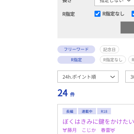
R指定なし
R指定
フリーワード
記念日
R指定
R指定なし
24
件
長編
連載中
R18
ぼくはきみに鍵をかけた
🫎藤月 こじか 春雷🦌