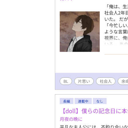
ンファは他
「俺は、生
見越してい
社会人2年
への「ある
いた。 だ
いた。 『
「今忙しい
度は貴方が
ような言葉
付きの貞操
視界に、俺
いなり」に
いる。 あ
ァは案外大
んでいく。
度『未管理
から余命宣
め）】 非
断結果を伝
いてイラス
たまま、過
ふくむ作品
素敵な人に
BL
片思い
社会人
の[君の世
余
長編
連載中
なし
【doll】僕らの記念日に
月夜の晩に
平凡な主人公には、不釣り合いな