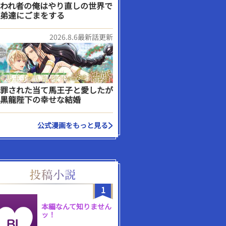
われ者の俺はやり直しの世界で
弟達にごまをする
2026.8.6最新話更新
罪された当て馬王子と愛したが
黒龍陛下の幸せな結婚
公式漫画をもっと見る
1
本編なんて知りません
ッ！