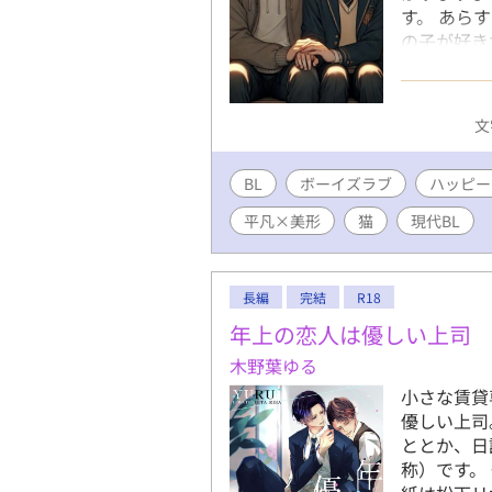
す。 あら
の子が好き
しかし、田
実を知る。
独を抱えな
文
弓道部に入
味な一年生
BL
ボーイズラブ
に惹かれる
ハッピー
まいと距離
平凡×美形
猫
現代BL
とを気にし
かける。動
見かけてい
長編
完結
R18
の2人の恋
を祝う静か
年上の恋人は優しい上司
きしめてい
木野葉ゆる
じめている
小さな賃貸
ると「ラン
優しい上司
それは平等
ととか、日
い。未来を
称）です。
生きるふた