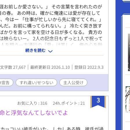
の男とセックスをしており……。 しかしそれをも
涯お前しか愛さない。」 その言葉を言われたのが
たソンジュは、かねてより計画していたユンファ
目の春。 あの時は、確かに俺達には愛が存在して
プレゼント」――「貞操帯」を持って帰ってきて
が、今はー 「仕事が忙しいから先に寝ててくれ。」
俺はこれまで貴方との約束を厳守してきました。今
んだ。お前に構ってられない。」 冷たく突き放す
俺との約束を守る番です――。』 そうしてバイブ
ばかりを言って家を空ける日が多くなる。 貴方の
帯を無理やりユンファにつけ、今度は自分の「言
は映らないー。 2人の記念日もずっと1人で祝って
なることを約束させたソンジュだったが、ユンフ
の人を想う一方通行の「愛」は苦しく、俺の心を蝕
人しくて…――？ 【2026年3月より始まった新制
続きを読む
 そんなある日、体の不調で病院を受診した際医者
著作物裁定制度』における意思表示（念のた
告を受ける。 あの人の電話はいつも着信拒否。診
営利・営利を問わず、当作をふくむ当方全作品にお
えようにも伝えられない。 ーもういっそ秘密にし
ト・作中内文章はもちろん、表紙絵やあらすじ等
文字数 27,667
最終更新日 2026.1.10
登録日 2022.9.3
ごそうかな。ー ※主人公が悲しい目にあいます。
の一切の無断利用を禁じます（AI学習等含む）。
出会わせたいです。 表紙のイラストは、Picrew様
界メーカー]マサキ様からお借りしました。
命宣告
すれ違い/せつない
主人公受け
3
お気に入り : 316
24h.ポイント : 21
本命と浮気なんてしないでよ
カッコいい彼氏がいた。 しかしある時、彼氏が過