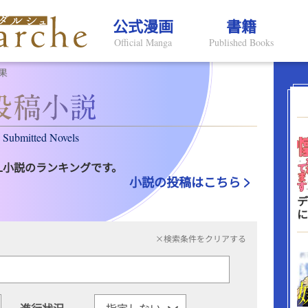
公式漫画
書籍
Official Manga
Published Books
果
Submitted Novels
L小説のランキングです。
小説の投稿はこちら
デ
に
×検索条件をクリアする
進行状況