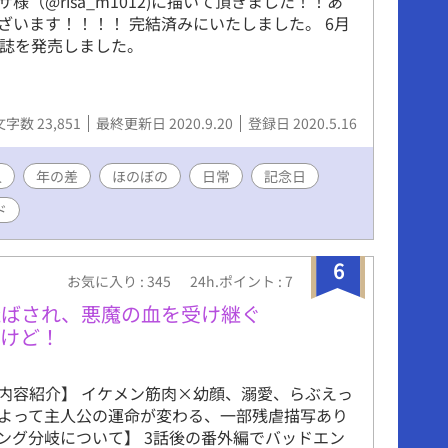
様（@risa_m1012)に描いて頂きました！！あ
もなき不安と静かな抵抗。 これは、ただ静かに誰
ざいます！！！！ 完結済みにいたしました。 6月
けるだけの、ささやかな愛の物語。 だけどそれ
人誌を発売しました。
抗うほどの勇気だった。
文字数 23,851
最終更新日 2020.9.20
登録日 2020.5.16
人
年の差
ほのぼの
日常
記念日
ド
6
お気に入り : 345
24h.ポイント : 7
飛ばされ、悪魔の血を受け継ぐ
すけど！
内容紹介】 イケメン筋肉×幼顔、溺愛、らぶえっ
よって主人公の運命が変わる、一部残虐描写あり
ング分岐について】 3話後の番外編でバッドエン