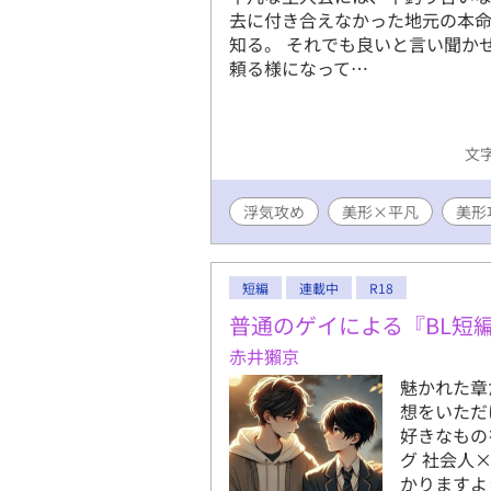
去に付き合えなかった地元の本
知る。 それでも良いと言い聞か
頼る様になって…
文字
浮気攻め
美形×平凡
美形
短編
連載中
R18
普通のゲイによる『BL短
赤井獺京
魅かれた章
想をいただ
好きなもの
グ 社会人
かりますよ