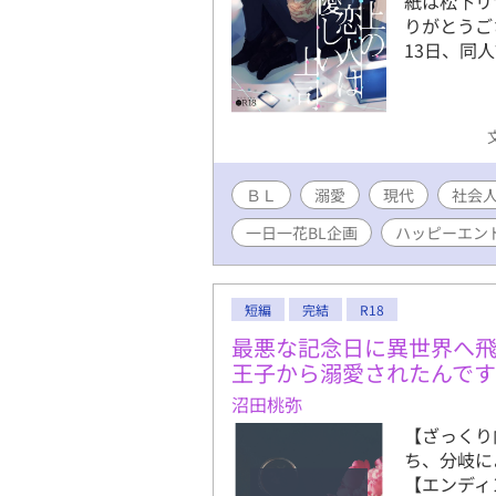
紙は松下リサ
に潜む、名
りがとうご
かを想い続
13日、同
は、世界に
ＢＬ
溺愛
現代
社会
一日一花BL企画
ハッピーエン
短編
完結
R18
最悪な記念日に異世界へ
王子から溺愛されたんで
沼田桃弥
【ざっくり
ち、分岐に
【エンディ