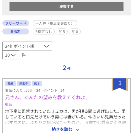
フリーワード
一人称（視点変更あり）
R指定
R指定なし
R15
R18
件
2
件
1
長編
連載中
R18
お気に入り : 250
24h.ポイント : 14
兄さん、あんたの望みを教えてくれよ。
藍音
地下室に監禁されていたリュカは、男が眠る間に逃げ出した。愛
していると口先だけでいう男には妻がいる。仲のいい兄弟だった
はずなのに、ふたりに何が起こったのか。 ５歳で公爵家に引き取
られた妾腹のリュカは、唯一優しくしてくれた嫡男のマティアス
続きを読む