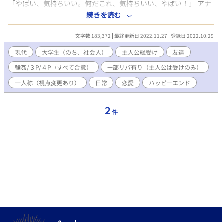
「やばい、気持ちいい。何だこれ、気持ちいい、やばい！」 アナ
ニーなんて子供だましにすぎなかったんだと気付いたら、すっか
続きを読む
りアナニーでは満足できない身体になってしまった七瀬。 そし
て、友達だったはずの有川・井田・宇山の３人もまた、どんどん
文字数 183,372
最終更新日 2022.11.27
登録日 2022.10.29
七瀬とのエロい遊びにハマっていってしまい……。 そこにあるの
は、性欲なのか友情なのか、それとも。 セックスに耽りつつもそ
現代
大学生（のち、社会人）
主人公総受け
友達
れぞれの想いは少しずつ育ち、やがて長い長い恋愛に至る日々の
輪姦/３P/４P（すべて合意）
一部リバ有り（主人公は受けのみ）
お話。 （エロ満載ですが、ちゃんと恋愛もしています） ※それぞ
れの登場人物視点 ※注意：一部リバ有り（主人公は受けのみ） ※
一人称（視点変更あり）
日常
恋愛
ハッピーエンド
登場人物紹介イラストは、最終話の後 ※口語の雰囲気を重視し
て、「ら抜き」、「い抜き」、誤用の定着した言葉遣い、などを
あえて使っている箇所があります。気になる方もいらっしゃると
2
件
思いますが、お含みおきいただけると幸いです。 【ムーンライト
ノベルズで連載したものを一部改稿して転載】