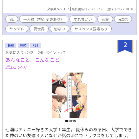
になつき、いつかその思いは恋から執着に変わってく。一方マテ
ィアスもリュカにどうしようもないほど惹かれていた。 愛すれば
文字数 572,457
最終更新日 2023.12.25
登録日 2022.10.31
愛するほど泥沼にはまり、すれ違っていくふたり。そして、ふた
りの出す結論は？ ヤンデレ注意報。 藍音大好物のヤンデレもので
BL
一人称（視点変更あり）
すれちがい
恋愛
兄X弟
す。お笑い要素封印で頑張ります。 兄×弟、監禁陵辱あり。地雷
ヤンデレ
異世界
切ない
サスペンス要素あり
の方はご注意ください。 作中、主人公と女性の絡みがあります。
（直接的な表現はありません。主人公以外はあります汗） ついで
に、残酷なシーンも含みます。（藍音は下手くそなホラーも書い
2
長編
完結
R18
てますので、そういう人の書く作品だと思ってください） 残酷な
お気に入り : 242
24h.ポイント : 7
シーンを含む場合は、注意喚起をします。 苦手な方、そして大好
あんなこと、こんなこと
物の方用に、※印ありです。 ※キスぐらい→※※まあまあ
→※※※がっつり ※閲覧注意 は残酷なシーンを含む ですが、作
近江こうへい
者粗忽者のため、時々忘れます。ご注意ください。 令和５年５月
１４日 章立てを変更しました。（びっくりした方いらしたらご
めんなさい）
七瀬はアナニー好きの大学１年生。 夏休みのある日、大学ででき
た仲のいい友達３人となぜか話の流れでセックスをしてしまう。