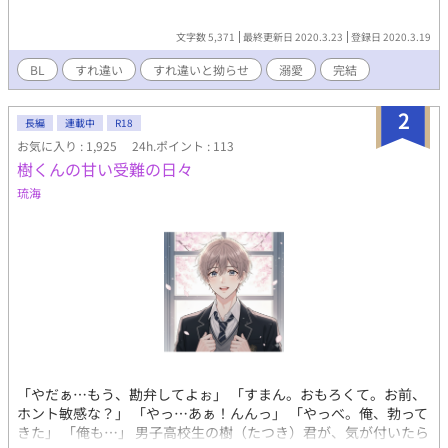
文字数 5,371
最終更新日 2020.3.23
登録日 2020.3.19
BL
すれ違い
すれ違いと拗らせ
溺愛
完結
2
長編
連載中
R18
お気に入り : 1,925
24h.ポイント : 113
樹くんの甘い受難の日々
琉海
「やだぁ…もう、勘弁してよぉ」 「すまん。おもろくて。お前、
ホント敏感な？」 「やっ…あぁ！んんっ」 「やっべ。俺、勃って
きた」 「俺も…」 男子高校生の樹（たつき）君が、気が付いたら