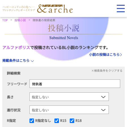
TOP
投稿小説
微執着の検索結果
Submitted Novels
アルファポリス
で投稿されているBL小説のランキングです。
小説の投稿はこちら
掲載条件はこちら
×検索条件をクリアする
詳細検索
フリーワード
長さ
進行状況
R指定
R指定なし
R15
R18