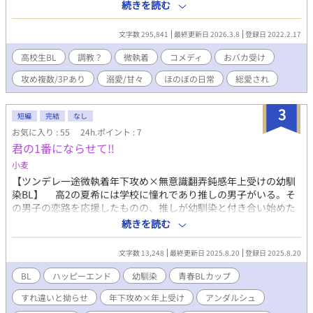
親友２人（＋１）に愛情いっぱいに美味しくいただかれ溺愛され
続きを読む
るお話。 性欲に溢れた高校生たちのひたすらお馬鹿な物語です。
※ムーンライトノベルズ様にて同時連載しています ※ガッツリエ
文字数 295,841
最終更新日 2026.3.8
登録日 2022.2.17
ロシーンありますため、背後注意でございます
高校生BL
調教？
微執着
コメディ
おバカ受け
攻め複数/3Pあり
溺愛/甘々
ほのぼの日常
総愛され
3
短編
完結
なし
お気に入り : 55
24h.ポイント : 7
君の1番にならせて‼︎
小麦
【ツンデレ一途微執着年下攻め×無意識翻弄鈍感年上受けの幼馴
染BL】 高2の夏希には学校に憧れであり推しの男子がいる。そ
の男子の恋路を応援したものの、推しが幼馴染と付き合い始めた
のを見て夏希はショックを受ける。 そんな夏希は、推しの彼女
続きを読む
の弟であるもう1人の幼馴染・晴に話を聞いてもらうことにする。
1つ歳下でツンデレ気味な晴が不機嫌ながらに夏希に告げた言葉は
文字数 13,248
最終更新日 2025.8.20
登録日 2025.8.20
──？
BL
ハッピーエンド
幼馴染
青春BLカップ​
すれ違いと拗らせ
年下攻め×年上受け
アンダルシュ