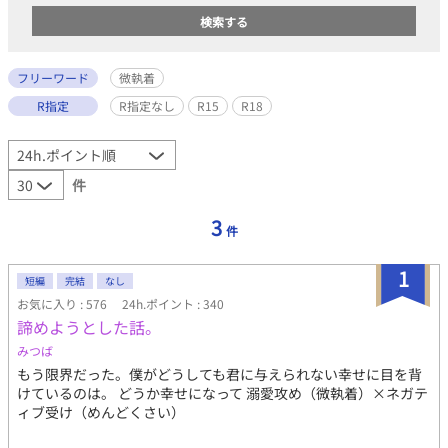
フリーワード
微執着
R指定
R指定なし
R15
R18
件
3
件
1
短編
完結
なし
お気に入り : 576
24h.ポイント : 340
諦めようとした話。
みつば
もう限界だった。僕がどうしても君に与えられない幸せに目を背
けているのは。 どうか幸せになって 溺愛攻め（微執着）×ネガテ
ィブ受け（めんどくさい）