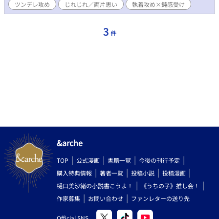
ツンデレ攻め
じれじれ／両片思い
執着攻め×鈍感受け
3
件
&arche
TOP
公式漫画
書籍一覧
今後の刊行予定
購入特典情報
著者一覧
投稿小説
投稿漫画
樋口美沙緒の小説書こうよ！
《うちの子》推し会！
作家募集
お問い合わせ
ファンレターの送り先
Official SNS