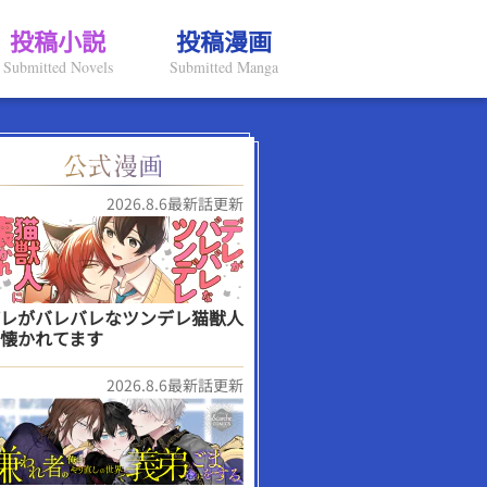
投稿小説
投稿漫画
Submitted Novels
Submitted Manga
2026.8.6最新話更新
レがバレバレなツンデレ猫獣人
懐かれてます
2026.8.6最新話更新