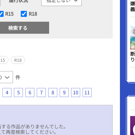
嫌
義
R15
R18
断
り
R15
R18
件
4
5
6
7
8
9
10
11
当する作品がありませんでした。
えて再度検索してください。