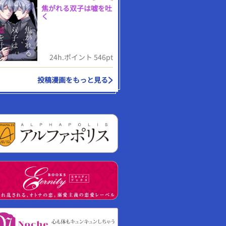
焦がれる双子は嘘を吐
く
24h.ポイント 546pt
投稿漫画をもっと見る