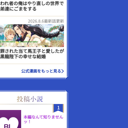
われ者の俺はやり直しの世界で
弟達にごまをする
2026.8.6最新話更新
罪された当て馬王子と愛したが
黒龍陛下の幸せな結婚
公式漫画をもっと見る
1
本編なんて知りません
ッ！