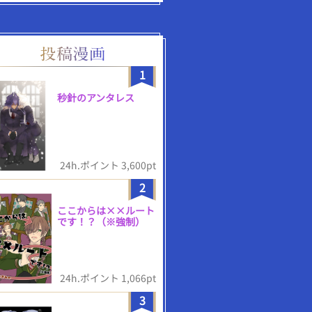
1
秒針のアンタレス
24h.ポイント 3,600pt
2
ここからは××ルート
です！？（※強制）
24h.ポイント 1,066pt
3