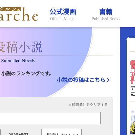
公式漫画
書籍
Official Manga
Published Books
Submitted Novels
L小説のランキングです。
小説の投稿はこちら
デ
に
×検索条件をクリアする
進行状況