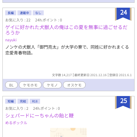
24
長編
連載中
なし
お気に入り : 22
24h.ポイント : 0
ゲイに好かれた犬獣人の俺はこの夏を無事に過ごせるだ
ろうか
nayuki
ノンケの犬獣人「御門亮太」が大学の寮で、同姓に好かれまくる
恋愛青春物語。
文字数 14,217
最終更新日 2021.12.16
登録日 2021.6.1
BL
ケモホモ
ケモノ
オスケモ
25
短編
完結
R18
お気に入り : 2
24h.ポイント : 0
シェパードにーちゃんの飴と鞭
めるポックル