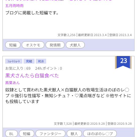
五月雨時雨
ブログに掲載した短編です。
文字数 2,256
最終更新日 2023.3.4
登録日 2023.3.4
短編
オスケモ
発情期
犬獣人
23
ｼｮｰﾄｼｮｰﾄ
完結
R18
お気に入り : 69
24h.ポイント : 0
黒犬さんたら白猫食べた
鳫葉あん
奴隷として買われた黒犬獣人×白猫獣人の牧場生活ほのぼのレ◯
プ ※強引な性描写・無知シチュ？・♡濁点喘ぎなど ※他サイトに
も投稿しています
文字数 7,528
最終更新日 2020.9.28
登録日 2020.9.28
BL
短編
ファンタジー
獣人
ほのぼのレ◯プ