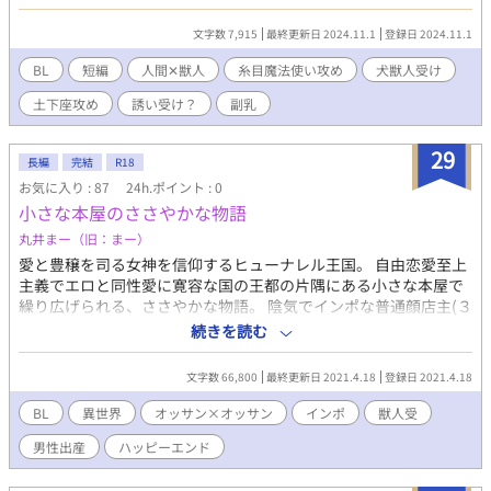
身体目当ての男はお断りだ」 ベルントの愛はマテオに届くの
か！？ 糸目魔法使い✕犬獣人衛兵。 ※獣頭の獣人です！副乳！副
文字数 7,915
最終更新日 2024.11.1
登録日 2024.11.1
乳！ ※ムーンライトノベルズさんでも公開しております。
BL
短編
人間✕獣人
糸目魔法使い攻め
犬獣人受け
土下座攻め
誘い受け？
副乳
29
長編
完結
R18
お気に入り : 87
24h.ポイント : 0
小さな本屋のささやかな物語
丸井まー（旧：まー）
愛と豊穣を司る女神を信仰するヒューナレル王国。 自由恋愛至上
主義でエロと同性愛に寛容な国の王都の片隅にある小さな本屋で
繰り広げられる、ささやかな物語。 陰気でインポな普通顔店主(３
６歳)×気弱なマッチョ犬獣人(３１歳) ※犬耳つきとかではなく、
続きを読む
犬頭の毛だるまボディな感じの獣人です。マッチョ獣人受けで
す。 ふんわり設定です。エロは予告なく入ります。 全１３話＋お
文字数 66,800
最終更新日 2021.4.18
登録日 2021.4.18
まけ１話です。よろしくお願いいたします。 ※ムーンライトノベ
ルズさんでも公開しております。
BL
異世界
オッサン×オッサン
インポ
獣人受
男性出産
ハッピーエンド