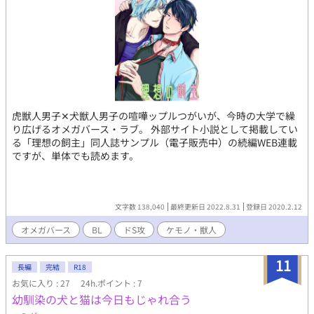
虎獣人男子✕犬獣人男子の喧嘩ップルつがいが、今時の大学で繰
り広げるオメガバース・ラブ。 外部サイト小説として掲載してい
る「理想の飼主」同人誌サンプル（電子販売中）の続編WEB連載
ですが、単体でも読めます。
文字数 138,040
最終更新日 2022.8.31
登録日 2020.2.12
オメガバース
BL
ドS攻
ケモノ・獣人
11
長編
完結
R18
お気に入り : 27
24h.ポイント : 7
幼馴染の犬と猫は今日もじゃれ合う