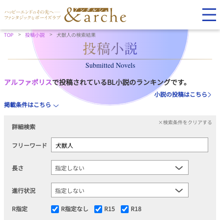
TOP
投稿小説
犬獣人の検索結果
Submitted Novels
アルファポリス
で投稿されているBL小説のランキングです。
小説の投稿はこちら
掲載条件はこちら
×検索条件をクリアする
詳細検索
フリーワード
長さ
進行状況
R指定
R指定なし
R15
R18