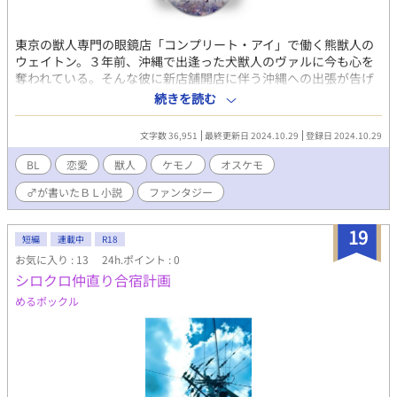
東京の獣人専門の眼鏡店「コンプリート・アイ」で働く熊獣人の
ウェイトン。３年前、沖縄で出逢った犬獣人のヴァルに今も心を
奪われている。そんな彼に新店舗開店に伴う沖縄への出張が告げ
られた。想い出の地、沖縄でウェイトンはヴァルを再び求め、探
続きを読む
し始めるが……。 獣人BL小説です。
文字数 36,951
最終更新日 2024.10.29
登録日 2024.10.29
BL
恋愛
獣人
ケモノ
オスケモ
♂が書いたＢＬ小説
ファンタジー
19
短編
連載中
R18
お気に入り : 13
24h.ポイント : 0
シロクロ仲直り合宿計画
めるポックル