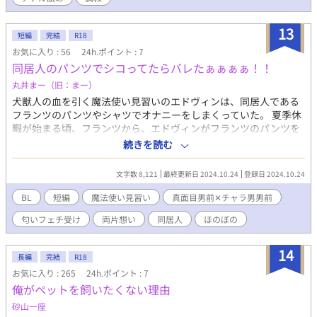
13
短編
完結
R18
お気に入り : 56
24h.ポイント : 7
同居人のパンツでシコってたらバレたぁぁぁぁ！！
丸井まー（旧：まー）
犬獣人の血を引く魔法使い見習いのエドヴィンは、同居人である
フランツのパンツやシャツでオナニーをしまくっていた。 夏季休
暇が始まる頃、フランツから、エドヴィンがフランツのパンツを
おかずにオナニーしていたことを知っていると告げられた。 真面
続きを読む
目男前✕匂いフェチチャラ男風男前。 ※ムーンライトノベルズさ
んでも公開しております。
文字数 8,121
最終更新日 2024.10.24
登録日 2024.10.24
BL
短編
魔法使い見習い
真面目男前✕チャラ男男前
匂いフェチ受け
両片想い
同居人
ほのぼの
14
長編
完結
R18
お気に入り : 265
24h.ポイント : 7
俺がペットを飼いたくない理由
砂山一座