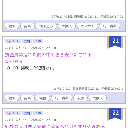
文字数 1,749
最終更新日 2023.7.31
登録日 2023.7.31
短編
拘束
快楽堕ち
犬獣人
オスケモ
匂い責め
21
ｼｮｰﾄｼｮｰﾄ
完結
R18
お気に入り : 7
24h.ポイント : 0
捜査員は濡れた繭の中で置き去りにされる
五月雨時雨
ブログに掲載した短編です。
文字数 2,812
最終更新日 2020.3.1
登録日 2020.3.1
短編
拘束
猿轡
匂い責め
放置
犬獣人
22
ｼｮｰﾄｼｮｰﾄ
完結
R18
お気に入り : 5
24h.ポイント : 0
純朴な犬は悪い先輩に欲望へと引きずり込まれる