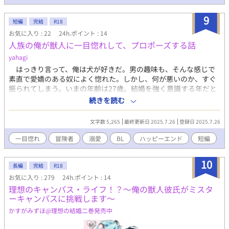
9
短編
完結
R18
お気に入り : 22
24h.ポイント : 14
人族の俺が獣人に一目惚れして、プロポーズする話
yahagi
はっきり言って、俺は犬が好きだ。男の趣味も、そんな感じで
素直で愛嬌のある奴によく惚れた。しかし、何が悪いのか、すぐ
振られてしまう。いまの年齢は27歳。結婚を強く意識する年だと
思う。冒険者としてコツコツ貯めた金もしっかり貯金してある
続きを読む
し、いつでも結婚できる。そんな折に、飲み仲間のノックスから
サークレッド地方には、獣人がいっぱいいるらしいと聞き及ぶ。
文字数 5,265
最終更新日 2025.7.26
登録日 2025.7.26
犬好きの俺は、良い機会だとサークレッド地方へ足を伸ばす。そ
こで出会った柴犬獣人のランダに、俺は一目惚れして早速プロポ
一目惚れ
冒険者
溺愛
BL
ハッピーエンド
短編
ーズ。恋人から宜しくね、と笑ってくれたランダに胸がキュンキ
ュンする話。※ムーンライトノベルズさんにも公開しています。
10
長編
完結
R18
お気に入り : 279
24h.ポイント : 14
理想のキャンパス・ライフ！？〜俺の獣人彼氏がミスタ
ーキャンパスに挑戦します〜
かすがみずほ@理想の結婚二巻発売中