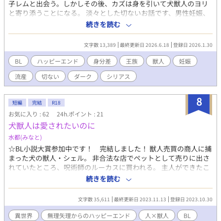
子レムと出会う。しかしその後、カズは身を引いて犬獣人のヨリ
と寄り添うことになる。 淡々とした切ないお話です、男性妊娠、
流産表現があります。 裏描写は匂わせる程度。 ムーンライトノベ
続きを読む
ルズにも掲載中です。
文字数 13,389
最終更新日 2026.6.18
登録日 2026.1.30
BL
ハッピーエンド
身分差
王族
獣人
妊娠
流産
切ない
ダーク
シリアス
8
短編
完結
R18
お気に入り : 62
24h.ポイント : 21
犬獣人は愛されたいのに
水都(みなと)
☆BL小説大賞参加中です！ 完結しました！ 獣人売買の商人に捕
まった犬の獣人・シェル。 非合法な店でペットとして売りに出さ
れていたところ、呪術師のルーカスに買われる。 主人ができたこ
とに喜んだのも束の間、ルーカスに無理矢理抱かれてしま
続きを読む
い・・・ ★マークがR-18です。
文字数 35,611
最終更新日 2023.11.13
登録日 2023.10.30
異世界
無理矢理からのハッピーエンド
人×獣人
BL