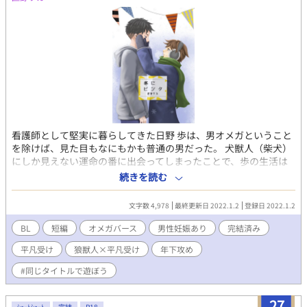
看護師として堅実に暮らしてきた日野 歩は、男オメガということ
を除けば、見た目もなにもかも普通の男だった。 犬獣人（柴犬）
にしか見えない運命の番に出会ってしまったことで、歩の生活は
一変。たった一度のヒートで、人生が思わぬ方向に動き出しー
続きを読む
ー！？ 年下αわんこ獣人攻め×年上Ω平凡受け！！ ゆるゆるオメ
ガバースです。 『#同じタイトルで遊ぼう』という企画に寄稿し
文字数 4,978
最終更新日 2022.1.2
登録日 2022.1.2
たお話です。 イラスト・かじったっけ様、表紙デザイン・コーヤ
ダーイ様。 全4話。完結済みです。直接的なエッチシーンはあり
BL
短編
オメガバース
男性妊娠あり
完結済み
ません。
平凡受け
狼獣人×平凡受け
年下攻め
#同じタイトルで遊ぼう
27
ｼｮｰﾄｼｮｰﾄ
完結
R18