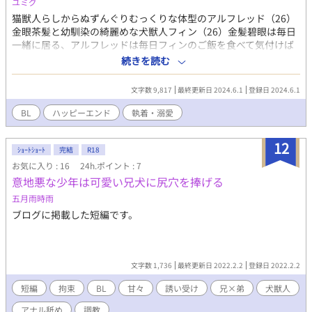
ユミグ
猫獣人らしからぬずんぐりむっくりな体型のアルフレッド（26）
金眼茶髪と幼馴染の綺麗めな犬獣人フィン（26）金髪碧眼は毎日
一緒に居る、アルフレッドは毎日フィンのご飯を食べて気付けば
フィンの言う通りに動いてるけどアルフレッドはそんな事には気
続きを読む
付かず今日ものんびり日向ぼっこ、恋愛感情なんて芽生えた事な
んてないと言い張るアルフレッドは気まぐれにフィンに甘え気ま
文字数 9,817
最終更新日 2024.6.1
登録日 2024.6.1
ぐれにフィンにわがままを言う、そんな事する相手はフィン以外
居ない事に気付かないアルフレッドにフィンは楽しそうに笑う
BL
ハッピーエンド
執着・溺愛
━━受けのアルフレッドは即オチ2コマみたいな性格してます、パ
ツンパツンガチムチ受けと美人攻め━━━注釈、猫、犬が全てこ
12
ういう性格だとは思っていませんあくまでこの中の話です、それ
ｼｮｰﾄｼｮｰﾄ
完結
R18
に妊娠についてもこの中の登場人物の感想や価値観の話であり現
お気に入り : 16
24h.ポイント : 7
実ではありません。全てフィクションです
意地悪な少年は可愛い兄犬に尻穴を捧げる
五月雨時雨
ブログに掲載した短編です。
文字数 1,736
最終更新日 2022.2.2
登録日 2022.2.2
短編
拘束
BL
甘々
誘い受け
兄×弟
犬獣人
アナル舐め
調教