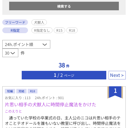
フリーワード
犬獣人
R指定
R指定なし
R15
R18
件
38
件
1
/ 2
Next
ページ
1
短編
完結
R18
お気に入り : 113
24h.ポイント : 901
片思い相手の犬獣人に時間停止魔法をかけた
このえりと
通っていた学校の卒業式の日、主人公のニコは片思い相手のテ
オことテオドールを誰もいない教室に呼び出し、時間停止魔法を