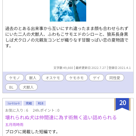
過去のとある出来事から互いにすれ違ったまま顔も合わせられず
にいた二人の犬獣人、ふわもこサモエドのシローと、狼系長身黒
しば犬クロノの元親友コンビが織りなす甘酸っぱい恋の夏物語で
す。
文字数 49,660
最終更新日 2022.7.27
登録日 2021.4.1
ケモノ
獣人
オスケモ
ケモホモ
ゲイ
同性愛
BL
犬獣人
20
ｼｮｰﾄｼｮｰﾄ
完結
R18
お気に入り : 6
24h.ポイント : 0
壊れられぬ犬は仲間達に為す術無く追い詰められる
五月雨時雨
ブログに掲載した短編です。