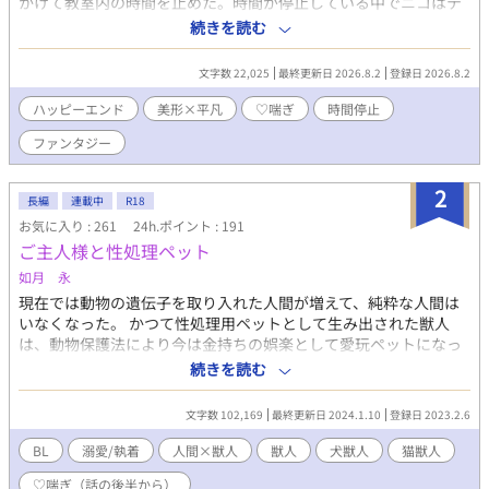
かけて教室内の時間を止めた。時間が停止している中でニコはテ
オにキスをして、秘めていた想いを告白する。魔法を解除し別れ
続きを読む
の言葉を言うつもりだったニコだが、テオから言いくるめられ卒
業後もしばしば会うこととなった。せめてもう二度と時間停止魔
文字数 22,025
最終更新日 2026.8.2
登録日 2026.8.2
法は使わないとニコは決意する。 しかしその決意虚しく、結局
ニコは卒業後もテオに対し時間停止魔法を何度もかけてしまって
ハッピーエンド
美形×平凡
♡喘ぎ
時間停止
いた。ニコの家で一緒に夕飯を食べたあと、ニコはテオの時間を
ファンタジー
止めキスやフェラをしていく。テオが帰ったあとはテオを思い出
しながらニコは自慰をする。そんな日々が続いていた。 しかし
ある日別の友人から、テオには好きな人がいるという話を聞いて
2
長編
連載中
R18
しまったニコは――。 主人公が片思い相手の犬獣人に時間停止魔
お気に入り : 261
24h.ポイント : 191
法をかけてあれやこれやする話。 成分表：♡喘ぎ 潮吹き ゆるフ
ご主人様と性処理ペット
ァンタジーな世界観です
如月 永
現在では動物の遺伝子を取り入れた人間が増えて、純粋な人間は
いなくなった。 かつて性処理用ペットとして生み出された獣人
は、動物保護法により今は金持ちの娯楽として愛玩ペットになっ
ていた。 しかし一部例外として性処理用として売られる場合があ
続きを読む
った。 それは買い手に性欲過多の特殊遺伝子を持つ場合だ。 ライ
オン種の御主人様に飼われた猫獣人や、ドＳな御主人様に飼われ
文字数 102,169
最終更新日 2024.1.10
登録日 2023.2.6
ている犬型獣人の話。 ＜説明＆注意＞ 安定のぼんやり設定。エロ
度は普通。犬獣人はハート喘ぎ気味。 誤字脱字、後出し設定が不
BL
溺愛/執着
人間×獣人
獣人
犬獣人
猫獣人
自然でも許してくれる人向け。 2000文字程度で33話まで投稿予約
♡喘ぎ（話の後半から）