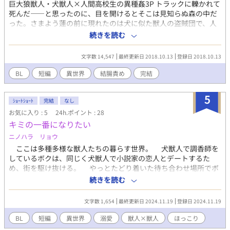
巨大狼獣人・犬獣人×人間高校生の異種姦3P トラックに轢かれて
死んだ――と思ったのに、目を開けるとそこは見知らぬ森の中だ
った。さまよう蓮の前に現れたのは犬に似た獣人の盗賊団で、人
間は高く売れるとむりやり拉致されてしまう。 異種姦/3P/獣人×
続きを読む
人間/結腸責め/潮吹き
文字数 14,547
最終更新日 2018.10.13
登録日 2018.10.13
BL
短編
異世界
結腸責め
完結
5
ｼｮｰﾄｼｮｰﾄ
完結
なし
お気に入り : 5
24h.ポイント : 28
キミの一番になりたい
ニノハラ リョウ
ここは多種多様な獣人たちの暮らす世界。 犬獣人で調香師を
しているボクは、同じく犬獣人で小説家の恋人とデートするた
め、街を駆け抜ける。 やっとたどり着いた待ち合わせ場所でボ
クが目にしたキミは、キミの一番のお気に入りに夢中になってい
続きを読む
た。 キミの視線をヒトリジメするソイツに嫉妬するボクはなん
て愚かなんだろう。だけど……。
文字数 1,654
最終更新日 2024.11.19
登録日 2024.11.19
BL
短編
異世界
溺愛
獣人×獣人
ほっこり