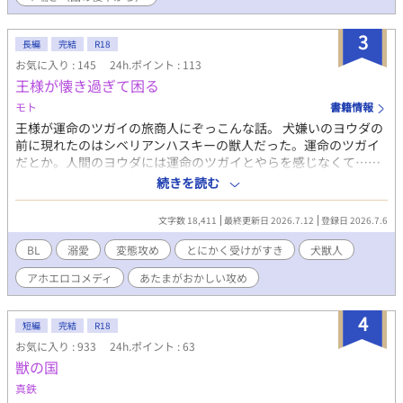
済み。それ以降は未定。 まだ中編くらいの長さだけど、続きそう
なので長編設定。 ＜キャラクター覚え書＞ ●玄道 嵐志(げんど
うあらし)： ライオン種とウサギ種の遺伝子を持つ絶倫御主人様。
3
長編
完結
R18
純の飼い主。30代半ば。 ●シロ→純(じゅん)： 猫型獣人。短毛種
お気に入り : 145
24h.ポイント : 113
の白猫で金と水色のオッドアイ。世間知らずの17歳。年齢より見
王様が懐き過ぎて困る
た目も言動も幼い。 ●御子神 恭一朗（みこがみきょういちろ
う）： 絃真の飼い主。絶倫動物の遺伝子を持つが、何の動物かは
モト
書籍情報
教えてくれない。ドＳ。玄道の仕事を通しての友人。20代後半。
王様が運命のツガイの旅商人にぞっこんな話。 犬嫌いのヨウダの
●絃真（けんしん）： 犬型獣人。ドＭに調教されている。エッチ
前に現れたのはシベリアンハスキーの獣人だった。運命のツガイ
の時しか御子神をご主人様と呼ばない。15歳の時に買われ、ペッ
だとか。人間のヨウダには運命のツガイとやらを感じなくて……
ト歴５年。成人までの成長速度が違うため２年間で成人して現在
王様の一方通行ラブ。 王様はヨウダを絆すことはできるのか？！
続きを読む
23歳。
内容はないです。ただの興奮した変態です。変態好きでない方は
本当にご注意ください
文字数 18,411
最終更新日 2026.7.12
登録日 2026.7.6
BL
溺愛
変態攻め
とにかく受けがすき
犬獣人
アホエロコメディ
あたまがおかしい攻め
4
短編
完結
R18
お気に入り : 933
24h.ポイント : 63
獣の国
真鉄