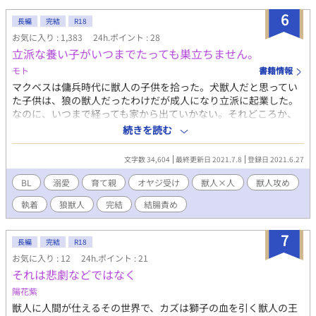
6
長編
完結
R18
お気に入り : 1,383
24h.ポイント : 28
立派な養い子がいつまでたっても巣立ちません。
モト
書籍情報
マクベスは傭兵時代に獣人の子供を拾った。犬獣人だと思ってい
た子供は、狼の獣人だったわけだが成人になり立派に起業した。
なのに、いつまで経っても家から出ていかない。それどころか、
俺の家を広くリフォームしたり……出て行けよ！？ 「俺は、マク
続きを読む
ベスさんが好きです」とオッサンの俺の事を好きすぎる。 養い子
と育て親の話。 ラストになるにつれ、エロ度が上がるのでご注意
文字数 34,604
最終更新日 2021.7.8
登録日 2021.6.27
ください。
BL
溺愛
育て親
オヤジ受け
獣人×人
獣人攻め
執着
狼獣人
完結
結腸責め
7
長編
完結
R18
お気に入り : 12
24h.ポイント : 21
それは悲劇などではなく
陽花紫
獣人に人間が仕えるその世界で、カズは獅子の血を引く獣人の王