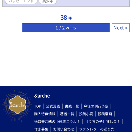
ハッピーエンド
美少年
だ。犯人への手がかりを見つけた矢先、アルビノライオンである
レベリオの右腕を所持している館があると情報が入る。その情報
を聞いたレベリオが姿を消した途端、翌日に館の住人が惨殺され
38
件
た。 不穏な空気が立ちこめ、獣人と人間の戦争が再び起きようと
していた。十月は仲間の犬獣人ブラットに帰国するよう促される
1
/ 2
Next
ページ
が、レベリオと再会するまで帰国しないと決める。
&arche
TOP
公式漫画
書籍一覧
今後の刊行予定
購入特典情報
著者一覧
投稿小説
投稿漫画
樋口美沙緒の小説書こうよ！
《うちの子》推し会！
作家募集
お問い合わせ
ファンレターの送り先