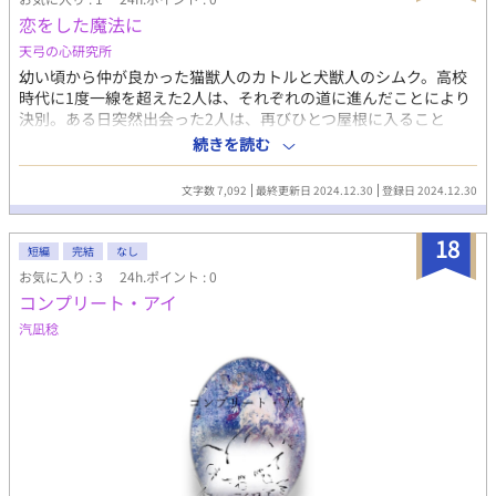
恋をした魔法に
天弓の心研究所
幼い頃から仲が良かった猫獣人のカトルと犬獣人のシムク。高校
時代に1度一線を超えた2人は、それぞれの道に進んだことにより
決別。ある日突然出会った2人は、再びひとつ屋根に入ること
に...... (注意):会話形式のため目で見て脳で描きながらご覧下さ
続きを読む
い。
文字数 7,092
最終更新日 2024.12.30
登録日 2024.12.30
18
短編
完結
なし
お気に入り : 3
24h.ポイント : 0
コンプリート・アイ
汽凪稔