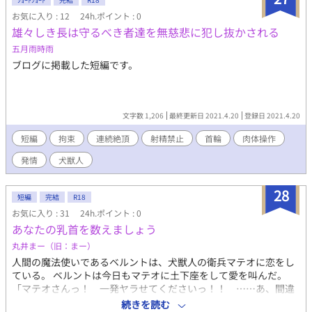
お気に入り : 12
24h.ポイント : 0
雄々しき長は守るべき者達を無慈悲に犯し抜かされる
五月雨時雨
ブログに掲載した短編です。
文字数 1,206
最終更新日 2021.4.20
登録日 2021.4.20
短編
拘束
連続絶頂
射精禁止
首輪
肉体操作
発情
犬獣人
28
短編
完結
R18
お気に入り : 31
24h.ポイント : 0
あなたの乳首を数えましょう
丸井まー（旧：まー）
人間の魔法使いであるベルントは、犬獣人の衛兵マテオに恋をし
ている。 ベルントは今日もマテオに土下座をして愛を叫んだ。
「マテオさんっ！ 一発ヤラせてくださいっ！！ ……あ、間違
えた。僕と恋人になってください！！」 「本音が先に出てるぞ。
続きを読む