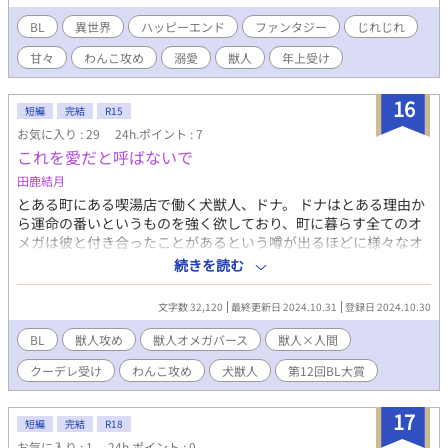
イは彼を救い共に暮らしながら穏やかで温かな日々を築いてい
く。しかし、運命のいたずらでレイは再び元の世界へ戻ってしま
BL
異世界
ハッピーエンド
ファンタジー
じれじれ
い、二人は引き裂かれることに──。 そして元の世界で3年が
甘々
わんこ攻め
溺愛
獣人
年上受け
経つ間、異世界では15年もの月日が流れていて──。 再び異世
界に転移したレイを待っていたのは、騎士団長として皆から信頼
され立派な青年になったコハクだった。 15年前からの想いを伝
16
短編
完結
R15
えようと意気込むコハクだったが…… ｢レイ、大好き…！｣
お気に入り : 29
24h.ポイント : 7
｢ふふ、俺も大好きだぞ(家族愛)｣ ｢ちがっ……俺、こんなに大き
これを愛だと呼ばないで
くなったんだよ？｣ ｢ああ、ほんとに立派になったな〜｣ ｢そう
じゃなくて……！｣ 大きくなった今もレイにとっては可愛いコ
田鹿結月
ハク、会えなかった分も思いっきり甘やかそうと甘やかしモード
とある町にある喫湯店で働く犬獣人、ドナ。 ドナはとある理由か
全開なレイ。 ｢絶対意識させてみせ……なでなできもちい……｣
ら運命の番いというものを強く欲しており、町に暮らす全てのオ
おみみぴくぴく、しっぽぶんぶん…… レイにだけはゴール
メガは彼と付き合ったことがあるという噂が出るほどに様々なオ
デンレトリバーみたいな にぱあああ！な笑顔になってしまう。
メガと付き合ってきた。 だが、皆匂いが合わない。これまで交際
続きを読む
コハクの想いは届くのか?! わんこ騎士団長のラブコール大作
した全てのオメガのフェロモンが、ドナにとっては酷い悪臭にし
戦、始動！ 幼いコハクの可愛いシーンも盛りだくさん、ちっち
か思えなかった。 運命の番いは、この町や地方にはいないのかも
ゃくて可愛いコハクも、大人になったかっこかわいいコハクも、
文字数 32,120
最終更新日 2024.10.31
登録日 2024.10.30
しれない。そんな思いを抱え始めていたドナが出会ったのは、大
どっちもお楽しみください(❁ᴗ͈ˬᴗ͈) お気に入り いいね♡ 感
衆食堂で働く一人の青年だった。 ホワイトスイスシェパードα×
BL
獣人攻め
獣人オメガバース
獣人×人間
想 めちゃめちゃ嬉しいです*.(๓´͈ ˘ `͈๓).*
人間β(だと思い込んでいるΩ) ※モブレ表現・その他注意描写あり
クーデレ受け
わんこ攻め
犬獣人
第12回BL大賞
ハッピーエンドです。 ※ふじょっしー様にて2019年頃に投稿した
ものです。 ※続編ではR-18となりますが、今回投稿するものは全
年齢です。
17
短編
完結
R18
お気に入り : 1
24h.ポイント : 0