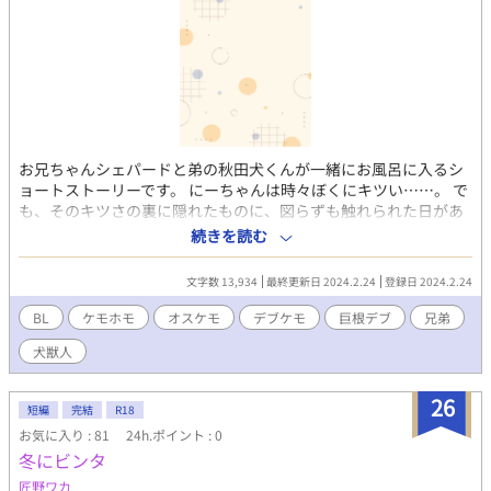
お兄ちゃんシェパードと弟の秋田犬くんが一緒にお風呂に入るシ
ョートストーリーです。 にーちゃんは時々ぼくにキツい……。 で
も、そのキツさの裏に隠れたものに、図らずも触れられた日があ
った。 「クサいから外出てお日さん浴びてこいってこと。そのつ
続きを読む
いでにだな――」 「それならいいけど……。にーちゃん太る
よ？」 「あのなあ……おまえ、今から風呂入れ。オレとだ。オレ
文字数 13,934
最終更新日 2024.2.24
登録日 2024.2.24
が徹底的に洗ってやる」 「はあ、もう……。なんでこんなこと
に……」
BL
ケモホモ
オスケモ
デブケモ
巨根デブ
兄弟
犬獣人
26
短編
完結
R18
お気に入り : 81
24h.ポイント : 0
冬にビンタ
匠野ワカ