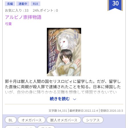
30
長編
連載中
R18
お気に入り : 33
24h.ポイント : 0
アルビノ崇拝物語
弓葉
郭十月は獣人と人間の国セリスロピィに留学した。だが、留学し
た直後に両親が殺人罪で逮捕されたことを知る。日本に帰国した
いが、自分の身に降りかかる災難を想像して帰国できないでい
た。支援してくれていたはずの祖母とも連絡が取れなくなり異国
続きを読む
の地で十月は孤独になる。そんなある日、忍び込んだ廃墟でアル
ビノライオンと出会った。そこで、セリスロピィでは信仰や薬の
文字数 54,331
最終更新日 2022.12.4
登録日 2020.10.5
ために生きたまま手足を切り落とす事件があることを知る。 十月
はその犯人を見つけ捕らえて自分の価値を上げようとした。そう
BL
オメガバース
獣人オメガバース
シリアス
しなければ、日本に帰国する勇気を持つことができなかったから