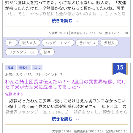
姉が今度は犬を拾ってきた。小さな犬じゃない。獣人だ。 「友達
が拾ったんだけど、全然懐かないからって預かってたのね。可愛
いし。でも、やっぱり私にも全然懐かないのよねー。ちょっと噛
みそうだし」 「俺は動物が好きなわけじゃないんだよ！」 獣人愛
続きを読む
護法によって拾った獣人は保護するか別の飼い主を探さなければ
ならない。 姉の拾った動物を押し付けられ気味のフランは、今度
文字数 70,903
最終更新日 2022.10.24
登録日 2021.3.30
はたらい回しにされていた犬獣人を押し付けられる。小さな狂犬
の世話を始めたフランの静かな生活は徐々に乱されていく。
BL
獣人×人
ハッピーエンド
番/つがい
犬獣人
ファンタジーBL
甘々
15
長編
連載中
なし
お気に入り : 483
24h.ポイント : 7
わんこ騎士団長は伝えたい！〜2度目の異世界転移、助け
た子犬が大型犬に成長してました〜
佐藤 あまり
奴隷だったわんこ少年→受けにだけ甘えん坊ワンコなかっこい
い騎士団長×面倒見のいい黒髪鈍感和装お兄さん 年下×年上の
異世界ファンタジーBLです(❁ᴗ͈ˬᴗ͈) 祖母をなくし、懐かしさから
迷い込んだお祭りで怪しい刀を手にしたレイ。異世界転移し、妖
続きを読む
刀の力を使って冒険者として暮らすレイが出会ったのは、目を怪
我し奴隷として不要と判断された幼い犬獣人の少年だった。 レ
文字数 57,599
最終更新日 2025.3.14
登録日 2025.3.1