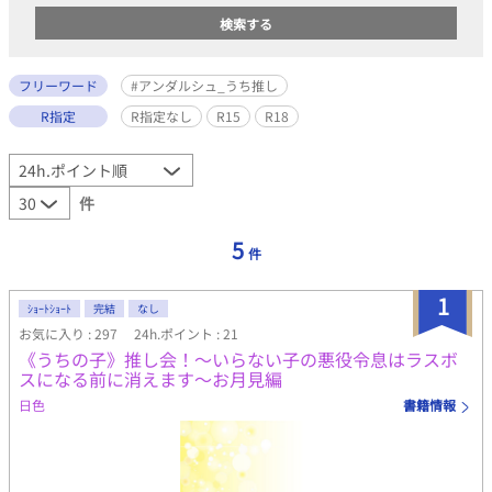
フリーワード
#アンダルシュ_うち推し
R指定
R指定なし
R15
R18
件
5
件
1
ｼｮｰﾄｼｮｰﾄ
完結
なし
お気に入り : 297
24h.ポイント : 21
《うちの子》推し会！〜いらない子の悪役令息はラスボ
スになる前に消えます〜お月見編
日色
書籍情報