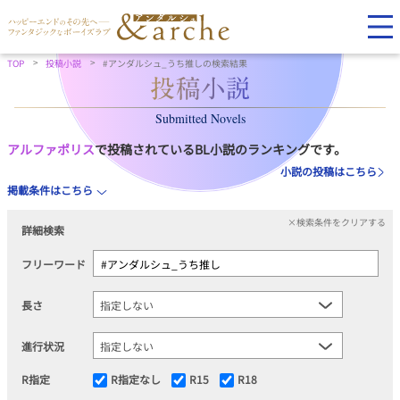
TOP
投稿小説
#アンダルシュ_うち推しの検索結果
Submitted Novels
アルファポリス
で投稿されているBL小説のランキングです。
小説の投稿はこちら
掲載条件はこちら
×検索条件をクリアする
詳細検索
フリーワード
長さ
進行状況
R指定
R指定なし
R15
R18