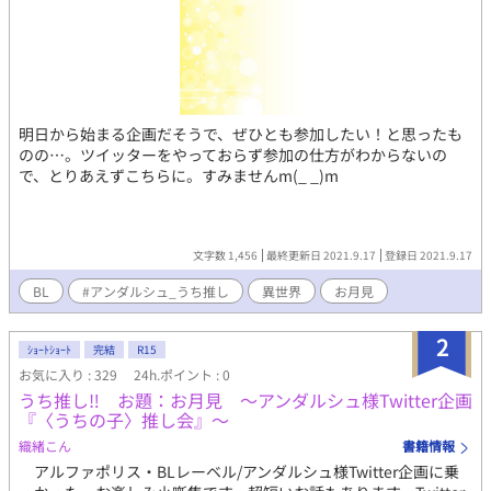
明日から始まる企画だそうで、ぜひとも参加したい！と思ったも
のの…。ツイッターをやっておらず参加の仕方がわからないの
で、とりあえずこちらに。すみませんm(_ _)m
文字数 1,456
最終更新日 2021.9.17
登録日 2021.9.17
BL
#アンダルシュ_うち推し
異世界
お月見
2
ｼｮｰﾄｼｮｰﾄ
完結
R15
お気に入り : 329
24h.ポイント : 0
うち推し‼︎ お題：お月見 〜アンダルシュ様Twitter企画
『〈うちの子〉推し会』〜
織緒こん
書籍情報
アルファポリス・BLレーベル/アンダルシュ様Twitter企画に乗