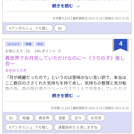
ャラも出てくるかもしれません。 一応、本編を読んでなくてもわ
続きを読む
かるように簡単にキャラの関係を書いてみましたが、大丈夫か
な…… こういった企画も、SS書くのも初めてなので生温かい目で
文字数 9,933
最終更新日 2021.9.20
登録日 2021.9.18
見守ってください<(_ _)>
#アンダルシュ_うち推し
BL
4
ｼｮｰﾄｼｮｰﾄ
完結
R18
お気に入り : 16
24h.ポイント : 0
異世界でお月見していただけなのに～《うちの子》推し
会～
ゆきのうさぎ
「月が綺麗だったので」というのは意味のない言い訳で、本当は
ここ数日のささくれた気持ちを持て余し、気持ちの整理と気分転
換の為、森の隠れ家のツリーハウスで１人で月見をしていただけ
なのに「今夜は月が綺麗だね」という言葉と共にオレは揺れる自
続きを読む
分の足を見上げている。 ………何故こうなった！？ アルファポ
リス様の「《うちの子》推し会・お月見」企画に参加したくて書
文字数 11,265
最終更新日 2021.9.20
登録日 2021.9.16
いていたのですが、時間が無くてツイッターに上げられないの
で、とりあえずこちらに投稿だけさせて頂きました。 企画に乗っ
BL
短編
異世界
溺愛
甘々
お月見
かりついでにエロを書きたかっただけなので細かい設定等は省い
#アンダルシュ_うち推し
連載始めたら消しますね
ています。 溺愛、甘々エッチをお楽しみいただければ幸いです。