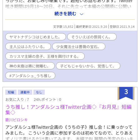
っかった、お楽しみ小噺集です。超短いお話もあります。Twitter
呟き期間は9月18〜20日、それに先立って本編の公開順に公開い
たします。 『〈うちの子〉推し会』お題はお月見です。 お好き
続きを読む
な作品だけ読むもよし、取り敢えず全部読んでみて本編にlet's go
もよし！ ⁂ ⁂ ⁂ ⁂ ⁂ 『ヤマトナデシコはじめました。』
文字数 15,852
最終更新日 2021.9.20
登録日 2021.9.14
過保護（ヤンデレ予備軍）王太子×アホの子着物男子。異世界
転移した男子高校生の玻璃と魔法剣士の王太子様です。 『そうい
ヤマトナデシコはじめました。
そういえばの笹岡くん。
えばの笹岡くん。』 ビジネスチャラ男会計×平凡地味の皮を被
主人公はふたりいる。
少女魔法士は薔薇の宝石。
った傾国。本編の舞台はなんちゃって王道学園。 『主人公はふた
りいる。』 男前風紀委員長×モブその三。乙女ゲームの中に転
カリスマ主婦の息子、王様を餌付けする。
生した男子高校生と攻略対象。本編は恋愛ジャンルでサブカプで
す。 『少女魔法士は薔薇の宝石。』 騎士団副団長×騎士団の算
神の末裔は褥に微睡む。
子どもじゃないから、覚悟して。
盤係兼魔法剣士の卵。ファンタジージャンル、主人公の兄と同級
#アンダルシュ_うち推し
生で本編ではカップル未満。 『カリスマ主婦の息子、王様を餌付
けする。』 溺愛（ヤンデレ予備軍）王様×パン屋の倅。異世界
転生して子育てと飯テロする鈍感男子高校生と苦労性でちょっと
3
短編
連載中
なし
不憫な王様。 『神の末裔は褥に微睡む。』 堅物将軍×薄幸美少
お気に入り : 7
24h.ポイント : 0
年（中身おっさん）。奥さん溺愛のエゾヒグマ系美男子と特技は
うち推し！アンダルシュ様Twitter企画◇『お月見』短編
墓穴掘りな迂闊な転生おっさん。 『子どもじゃないから、覚悟し
集◇
て。』 子爵の息子×肉屋の倅。『パン屋の倅』スピンオフ。一
途（諦めが悪い？）青年と絆されて流される童顔歳上の歳の差カ
歌川ピロシキ
ップル。
アンダルシュ様Twitter企画の《うちの子》推し会！に乗っかって
みました。 こういう企画に参加するのは初めてなので、とりあえ
ずノリで書けるだけ書いてみます。 本編でBL展開の予定のないキ