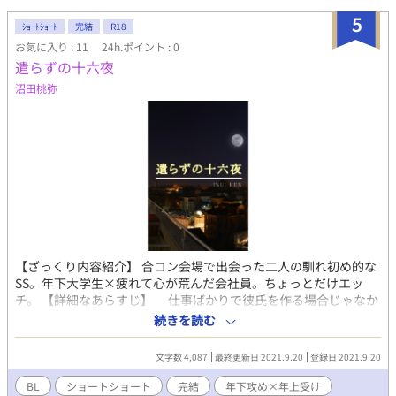
時間がなくてチェックが出来ていませんので、おおらかな御心で
お読みください。
5
ｼｮｰﾄｼｮｰﾄ
完結
R18
お気に入り : 11
24h.ポイント : 0
遣らずの十六夜
沼田桃弥
【ざっくり内容紹介】 合コン会場で出会った二人の馴れ初め的な
SS。年下大学生×疲れて心が荒んだ会社員。ちょっとだけエッ
チ。 【詳細なあらすじ】 仕事ばかりで彼氏を作る場合じゃなか
った大輔にもそれなりの余裕が出てきた。SNSをふと見ていた
続きを読む
ら、こっち向けの合コン開催の広告に目がいく。大輔は興味本位
で参加する事にした。 しかし、会場は安い大衆居酒屋。身内ば
文字数 4,087
最終更新日 2021.9.20
登録日 2021.9.20
かりで騒がしいし、イライラする。テーブルの向こう側にタイプ
の子が居たが、おっさんにガッチリと囲まれ、声をかけにくかっ
BL
ショートショート
完結
年下攻め×年上受け