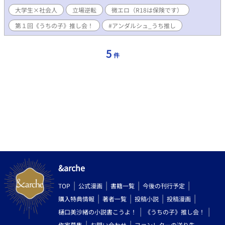
たし、なんか面倒だった。大輔は開き直って、会費の元を取る為
大学生×社会人
立場逆転
微エロ（R18は保険です）
にビールを呑みまくり、飯もガッツリ食べた。そして、合コンは
お開きになり、大輔は足早に帰る事にした。 大輔がスクランブ
第１回《うちの子》推し会！
#アンダルシュ_うち推し
ル交差点で信号待ちをしていたら、後ろから声をかけられる。大
輔が面倒くさそうに後ろを振り返ると……。 ◆この作品は「小説
家になろう」にも同タイトルで掲載しています
5
件
&arche
TOP
公式漫画
書籍一覧
今後の刊行予定
購入特典情報
著者一覧
投稿小説
投稿漫画
樋口美沙緒の小説書こうよ！
《うちの子》推し会！
作家募集
お問い合わせ
ファンレターの送り先