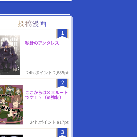
1
秒針のアンタレス
24h.ポイント 2,685pt
2
ここからは××ルート
です！？（※強制）
24h.ポイント 817pt
3