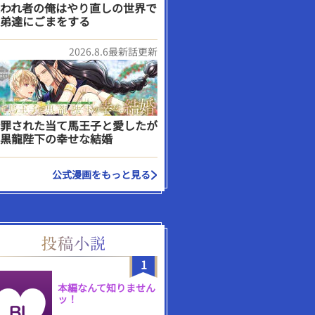
われ者の俺はやり直しの世界で
弟達にごまをする
2026.8.6最新話更新
罪された当て馬王子と愛したが
黒龍陛下の幸せな結婚
公式漫画をもっと見る
1
本編なんて知りません
ッ！