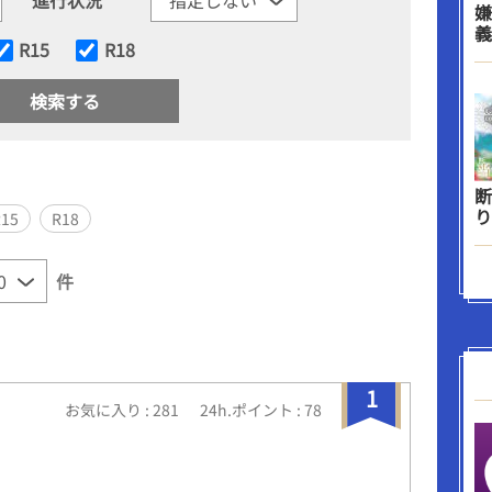
嫌
義
R15
R18
断
り
R15
R18
件
1
お気に入り : 281
24h.ポイント : 78