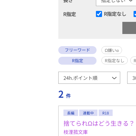
R指定なし
R指定
フリーワード
Ω嫌い‪α‬
R指定
R指定なし
2
件
長編
連載中
R18
捨てられΩはどう生きる？
枝浬菰文庫