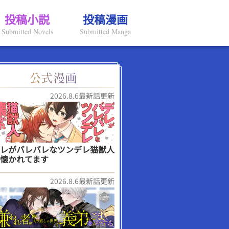
投稿小説
投稿漫画
Submitted Novels
Submitted Manga
2026.8.6最新話更新
レがバレバレなツンデレ猫獣人
懐かれてます
2026.8.6最新話更新