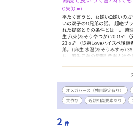
てしまう。
Q矢(Q.➽)
編にて………… ---
----------
平たく言うと、女嫌い‪Ω嫌いのガチ
ったきっか
いの双子のΩ兄弟の話。 超絶ブ
思ったから
れた提案とその条件とは…。 麻生 一
【お気に入
生 八束(あそうやつか) 20 Ω♂︎
す。 ※文
23 ‪α‬♂ （従弟Loveハイスペ後継
表現あり 
弟。) 麻生 水澄(あそうみすみ) 
ア 首輪・
ち。麻生兄弟の母親) 登場人物全
味ありげな
盤、主人公の出生に触れるので、
学フリマ大
い。 ※ 主人公の双子の近親相
費が持てば
バなので広い心で読んでいただけ
和な世界線。
オメガバース（独自設定有り）
共依存
近親相姦要素あり
2
件