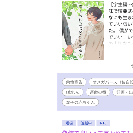
【学生編～解
味で璃亜武
なにも生ま
ていい匂い
た。 僕が
でいい。い
の大切なも
たΩ編 DL
なってしま
は命の危機
と産んだ子
ットは死だ
余命宣告
オメガバース（独自
る。しかし
になった琉
Ω嫌い‪α‬
運命の番
妊娠・出
要はもう琉
命宣告 第2
双子の赤ちゃん
まりました⸜
の子どもを
が、琉架に
短編
連載中
R18
れていた。
偽装で良いって言われても