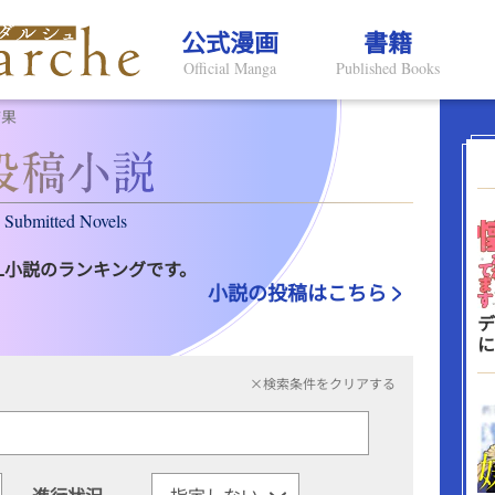
公式漫画
書籍
Official Manga
Published Books
結果
Submitted Novels
L小説のランキングです。
小説の投稿はこちら
デ
に
×検索条件をクリアする
進行状況