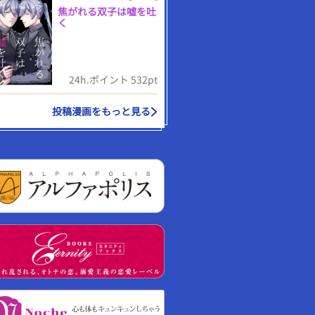
焦がれる双子は嘘を吐
く
24h.ポイント 532pt
投稿漫画をもっと見る