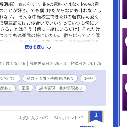
消編】 ❁あらすじ likeの意味ではなくloveの意
のことが好き、でも僕はβだからなにも叶わないし
れない。 そんな中転校生できたΩの瑠衣は可愛く
で璃亜武にはお似合いでいいなっていつも傍にい
できることはそう【傍に一緒にいるだけ】それだけ
つまでも璃亜武の傍にいたい。 散らばっていく僕
の……。 オメガバース作品です。 ❁余命宣告され
続きを読む
siteにて販売中！！ あらすじ 番の真似事をして番に
ったαの璃亜武とβの琉架。そして子を産んだ琉架
にさらされる。璃亜武の本当の番に番解消の命令
文字数 175,216
最終更新日 2026.6.3
登録日 2024.1.25
、琉璃を渡すように命じられる。番解消のデメリ
。逃れられない運命と琉架は命を刻々と消費す
設定有り）
そんな琉架を愛し傍にいたいと思うαがいた要はΩ
暴力・流血・残酷表現あり
β→Ω
架と結婚し一人にさせないようにした。それでも
産あり
風俗
虐待表現・暴力表現あり
架の番になることはできない……。 目次 第1章 余
章 運命の番 第3章 出産 余命宣告されたΩ編続編決
(*ˊᗜˋ*)⸝ 【子育て編】月金更新 ❁あらすじ 双子
授かった琉架と要は赤ちゃんを守りながら過ごす
2
くるΩの特徴的な発情期によって琉架は苦しめら
お気に入り : 422
24h.ポイント : 7
しかし子どもは順調に育ち特に翠が琉架を独占し