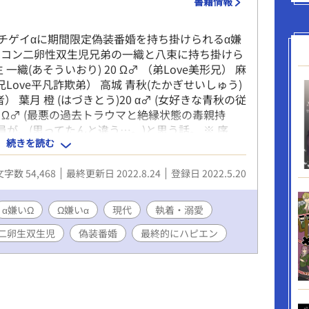
書籍情報
そんな姿を見ている蒼に異変が起こる。 続きは本
----------*-----------------------*---------------
----*--------------------*---------- ★作品を書こうと思
ゲイ‪α‬に期間限定偽装番婚を持ち掛けられる‪α‬嫌
け 最近の妄想で一番よかったのを書いていこうと
ラコン二卵性双生児兄弟の一織と八束に持ち掛けら
です。 好きかも、続きが気になるかもと思ったら
織(あそういおり) 20 Ω♂︎ （弟Love美形兄） 麻
り】一票をお願いします。 ※性描写多く含みま
 （兄Love平凡詐欺弟） 高城 青秋(たかぎせいしゅう)
章の無断転載禁止。 ※オメガバース ※暴力・虐待
者） 葉月 橙 (はづきとう)20 ‪α‬♂ (女好きな青秋の従
※2/28～ 言葉の変更をします！！ 発情期→モ
38 Ω♂︎ (最悪の過去トラウマと絶縁状態の毒親持
カラー→ネック に変更 ○表紙作成しました～意
員が、(思ってたんと違う…。)と思う話。 ※ 序
感じに仕上がってよかった ○文学フリマ札幌と文
続きを読む
その母親の胸糞体験話が入ります。 ご注意くださ
阪・福岡に参加します～お近くの方はぜひ✨ ∟旅
姦描写があります。ご注意ください。 ※色々ガバガ
全部行きたい
文字数 54,468
最終更新日 2022.8.24
登録日 2022.5.20
れば大助かりです。 ※感染症等が流行してない平
‪α‬嫌いΩ
Ω嫌い‪α‬
現代
執着・溺愛
二卵生双生児
偽装番婚
最終的にハピエン