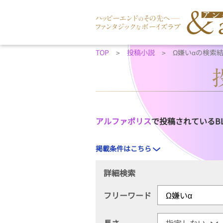
TOP
投稿小説
Ω嫌い‪α‬の検索
アルファポリス
で投稿されているB
掲載条件はこちら
詳細検索
フリーワード
長さ