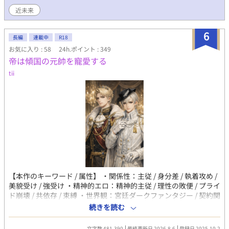
り着かないので泣く泣く15禁にしましたが まだまだ先の話ですが
近未来
最終最後から番外編数本は 18禁として公開する予定ですので その
際はぜひご覧頂けると幸いです(*- -)(*_ _)ペコリ
6
長編
連載中
R18
お気に入り : 58
24h.ポイント : 349
帝は傾国の元帥を寵愛する
tii
【本作のキーワード / 属性】 ・関係性：主従 / 身分差 / 執着攻め /
美貌受け / 強受け ・精神的エロ：精神的主従 / 理性の敗便 / プライ
ド崩壊 / 共依存 / 束縛 ・世界観：宮廷ダークファンタジー / 契約関
係 / 期限付き契約 / シリアス 傾国の美貌を持つ元帥と皇族。 近く
続きを読む
にいるのに、触れられない理由がある。 「殿下の隣にいられるな
ら、何だっていい」 その言葉の重さに、気づいていたのだろう
文字数 481,390
最終更新日 2026.8.6
登録日 2025.10.2