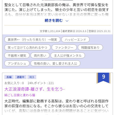
聖女として召喚された元演劇部長の俺は、異世界で可憐な聖女を
演じた。演じ上げてしまった。 騎士の少年と互いの初恋を自覚す
るも、自分が本当は男だと言い出せないまま元の世界に戻った俺
は、 真実を告げるべくもう一度異世界へ向かう。 しかし再度辿り
続きを読む
着いた異世界では、俺は本来の男の姿のままで、少年騎士は立派
な青年騎士へと成長していて……。 第一部 ------【単行本サイズ
文字数 1,051,604
最終更新日 2026.8.6
登録日 2025.10.31
で1～4巻】 健気で一途な主人公と、なかなか真実に辿り着けない
不器用ド真面目青年騎士が、 巡礼の旅の中で、互いに相手を想い
異世界←（行ったり来たり）→現実
ハッピーエンド
つつも絶妙にすれ違う、 両片思いのじれもだファンタジーBLで
笑って泣けて心洗われるやつ
ファンタジー
残酷描写あり
す。(最終的に2CP成立します) 『メインCPがくっつくまでを読み
たい』という方用に 第一部で離脱する方用のエピローグをご用意
不器用×健気
両片思い
主人公が強メンタル
していますので、スッキリ読了できます。 第二部 ------【5巻
～】 『くっついたCPが支え合う姿が読みたい』という方と 『い
アンダルシュ
性格の良い、愛し愛され主人公
やいや世界を救うまでが聖女物だろ!!』という方には ここからが
本番です。 異世界の闇を明かして人々の救済を目指します。 7巻
9
長編
連載中
R15
からは新キャラ続々で、サブCPも続々参戦します。 激重感情を抱
えながらも絶妙に噛み合わない『お前さえいればいい』共依存の
お気に入り : 0
24h.ポイント : 221
幼馴染主従や、 『友達と恋人の好きって何が違うの!?』と初恋に
大正浪漫奇譚-離さず、生を乞う-
戸惑う少年騎士同士、 『俺に幸せになる資格はない』と死を望む
絹ごし豆腐と麦わら猫
男に『俺が絶対に幸せにします！』と叫ぶ男、 不憫な子を不埒な
大正時代、編集部に勤務する高梨は、変わり者と呼ばれる怪談作
輩から保護していたつもりが、いつの間にか本気になっていた二
家の荻窪の担当になる。そこから彼らはお互いの心の交流をして
児の子持ち男、 頭も尻も軽い性欲に忠実な男と、ゆるい態度で接
いくが、高梨には自身が抱える未決の問題があることに気がつい
しながらも相手を絶対に逃がす気のない男、等 新たな属性のCP達