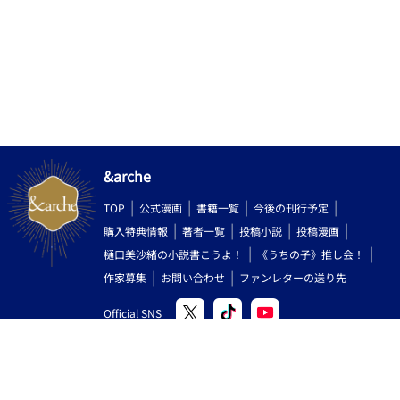
&arche
TOP
公式漫画
書籍一覧
今後の刊行予定
購入特典情報
著者一覧
投稿小説
投稿漫画
樋口美沙緒の小説書こうよ！
《うちの子》推し会！
作家募集
お問い合わせ
ファンレターの送り先
Official SNS
Copyright (C) 2000-2026 AlphaPolis Co.,Ltd. All Rights Reserved.