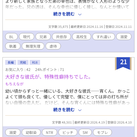
より新しく家族となった弟の幸也は、表情がなく人形のような少
年だった。兄の透は、そんな幸也に優しく接し、なんとか懐いて
もらおうと試みる。透は幸也が透に対して従順に振る舞う一方
続きを読む
で、時折怯えた表情をみせるのが気になっていた。 ◇弟に執着し
て余裕がなくなる兄と、捨てられないためにペットや恋人の代わ
文字数 35,875
最終更新日 2024.11.16
登録日 2024.11.11
りになろうとする弟の話。 ◇兄→弟に視点が変わります。小学生
→高校生まで。本人たちにとっては一応ハッピーエンド。 ◇冒頭
BL
現代
兄弟
共依存
高校生
すれ違い
溺愛
からR18。無理矢理、児童虐待描写があります。ざまあ要素はあ
執着
無理矢理
虐待
りません。 ◇ムーンライトノベルズにも投稿してます。
21
長編
完結
R18
お気に入り : 42
24h.ポイント : 71
大好きな彼氏が、特殊性癖持ちでした。
もちえなが
幼い頃からずっと一緒にいる、大好きな彼氏――宵くん。 かっこ
よくて頭も良くて、優しくて完璧で、僕にとっては非の打ち所が
ない自慢の恋人だ。 だけど、そんな宵くんには特殊な性癖があっ
て――、なんとNTR(寝取られ)好きだったのだ。 NTR好きサイコ
続きを読む
完璧イケメン×ビッチにされてしまったチョロ色気美人 の両思い
ラブコメです。 ※ラブラブのバカップル中心だけど、たまに受け
文字数 48,501
最終更新日 2026.4.19
登録日 2026.4.10
が色んな男に悪戯されます。 ※同意なしのモブレありです。ご注
意ください。 ※攻め視点あり。 ※貞操観念低めの世界観
溺愛
幼馴染
NTR
ビッチ
SM
モブレ