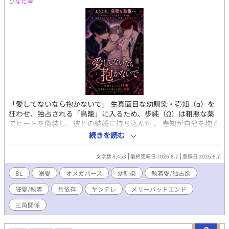
ひなた翠
「愛してないなら抱かないで」 生真面目な幼馴染・壱知（α）を
狂わせ、独占される「鳥籠」に入るため、歩純（Ω）は粗悪な薬
でヒートを偽装し、彼との結婚に持ち込んだ 。 壱知が自分を抱く
のは番の義務だから。ただそれだけ――。 「愛してないら抱かな
続きを読む
いで」と告げ、他の男の影をちらつかせて嫉妬を誘う歩純 。目論
見通り、壱知は歩純を24時間監視下に置く狂気の夫へと変貌する
文字数 8,453
最終更新日 2026.8.7
登録日 2026.8.7
。 ――しかし、罠を仕掛けていたのは歩純だけではなかった。 壱
知は歩純の自作自演をすべて知った上で「狂った夫」を演じ切
BL
溺愛
オメガバース
幼馴染
執着愛/独占欲
る、底知れない執着を抱えたスパダリだった 。さらに、裏で糸を
狂愛/執着
共依存
ヤンデレ
メリーバッドエンド
引いていた主治医の理士にも、恐るべき秘密と異常な狂気が隠さ
れていて…… 。 交錯する三つの狂愛 。一番狂っているのは誰なの
三角関係
か？ 嘘と執着に塗れた、予測不能のサイコサスペンス・オメガバ
ース！