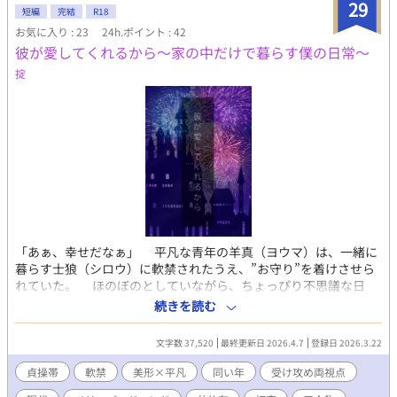
29
短編
完結
R18
お気に入り : 23
24h.ポイント : 42
彼が愛してくれるから〜家の中だけで暮らす僕の日常〜
掟
「あぁ、幸せだなぁ」 平凡な青年の羊真（ヨウマ）は、一緒に
暮らす士狼（シロウ）に軟禁されたうえ、”お守り”を着けさせら
れていた。 ほのぼのとしていながら、ちょっぴり不思議な日
常。そして、現在に至るまでの、2人の生い立ちや過去を描いた現
続きを読む
代BLです。 共依存が好き… 貞操帯や射精管理ものが好き…
センシティブな表現も楽しみたい… という方々におすすめで
文字数 37,520
最終更新日 2026.4.7
登録日 2026.3.22
す！ 〜キャラクター紹介〜 ⚪︎羊真（ヨウマ） 年齢：20代半ばくら
い 容姿：癖のある黒髪にまるい目。色白で、顔立ちは平凡。小柄
貞操帯
軟禁
美形×平凡
同い年
受け攻め両視点
でやや細身 性格は温厚。 自信がなく、自分をまるでダメな人