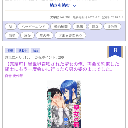
ボコボコにされ、無残な半死体となって洞窟の底へ突き落とされ
続きを読む
る。 死を待つだけだったマティアスの前に現れたのは、戦場で死
を狩り続けてきた隻腕の傭兵・ガルド。 彼はマティアスを拾い、
文字数 147,209
最終更新日 2026.8.2
登録日 2026.6.5
その無骨な手で「生きること」を教え始めた。 「お前が生きるの
に、俺の許可は必要ない」 ――王宮の甘い砂糖菓子のような日々
BL
ハッピーエンド
婚約破棄
執着
傭兵
共依存
とは比べ物にならない、血と汗がにじむ徹底した生存戦略。 死の
師弟
溺愛
年の差
ざまぁ要素あり
淵から舞い戻った令息は、その術を学び自分自身の足で歩き始め
る。 誇りを捨て、 名を捨て、 愛を得る。 傭兵として生まれ変わ
った令息の、歪で純粋な溺愛成長物語。 【完結御礼】 第1部本編
8
長編
連載中
R18
は完結しました。最後までお付き合いいただきありがとうござい
お気に入り : 150
24h.ポイント : 299
ました。 現在第2部の新婚編を更新しています。 毎日21:30更新、
【完結可】異世界召喚された聖女の俺、再会を約束した
全話予約投稿済みです。 【Xのご案内】
騎士にもう一度会いに行ったら男の姿のままでした。
https://x.com/bunbun_melon 番外編にするまでもない小ネタSS
は全てこちらです。甘かったり愛が重すぎてちょっと様子がおか
良音 夜代琴
しかったり。私の脳内の墓場です。気軽に墓参りしていただけた
ら喜びます。