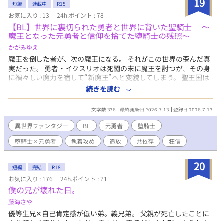
19
短編
連載中
R15
お気に入り : 13
24h.ポイント : 78
【BL】世界に裏切られた勇者と世界に背いた聖騎士 ～
魔王となった元勇者と信仰を捨てた堕騎士の残照〜
かがみゆえ
魔王を倒した者が、次の魔王になる。 それがこの世界の歪んだ真
実だった。 ​勇者・イクスリオは死闘の末に魔王を討つが、その身
に禍々しい魔力を宿して“新魔王”へと変貌してしまう。 聖王国は
手のひらを返し、即座にイスクリオを“人類最大の敵”として次の
続きを読む
討伐対象に指定。 ​世界の英雄である勇者は、一晩にして世界中か
ら命を狙われる存在へと堕ちた。 ​絶望の中、誰も信じられなくな
文字数 336
最終更新日 2026.7.13
登録日 2026.7.13
ったイクスリオの前に現れたのは、かつて神に誓いを立てた幼馴
染の聖騎士・ルミナザード。 彼が抜いた剣で斬り伏せたのは、イ
異世界ファンタジー
BL
元勇者
堕騎士
クスリオではなく新魔王を討伐しようとした冒険者たちだった。 ​
堕騎士×元勇者
執着攻め
追放
共依存
狂信
「世界が君を拒むなら、俺は魔王側につく」 ​神への信仰を捨
て“堕騎士”となって魔王側に味方する男と、すべてを失った新魔
王。 人間の土地を追われ、世界の果てにある魔族の国からさらに
20
短編
完結
R18
深い闇の奥へ……。 ​ これは、世界を犠牲にして二人だけの永遠の
お気に入り : 176
24h.ポイント : 71
孤独と愛を手に入れた物語である。 .
僕の兄が壊れた日。
藤海さや
優等生兄✕自己肯定感が低い弟。義兄弟。 父親が死亡したことに