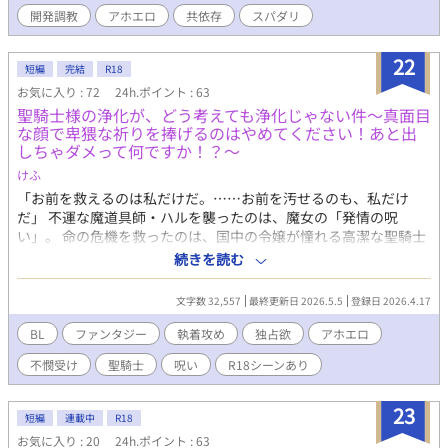
開発調教
アホエロ
共依存
スパダリ
22
短編
完結
R18
お気に入り : 72
24h.ポイント : 63
聖騎士様の浄化が、どう考えても浄化じゃない件～真面目
な顔で卑猥な祈りを捧げるのはやめてください！あと出
しちゃダメって何ですか！？～
けふ
「お前を救えるのは私だけだ。……お前を汚せるのも、私だけ
だ」 不運な魔道具師・ハルを襲ったのは、魔女の「発情の呪
い」。 命の危機を救ったのは、国中の令嬢が憧れる高潔な聖騎士
団長・セレスティアンだった。 だが、聖職者としての「浄化」
続きを読む
は、あまりに苛烈で、淫らすぎた！ 「孕みたまえ」と欲望まみれ
の祈りを囁かれ、魔道具の足枷で感度を極限まで跳ね上げられ、
文字数 32,557
最終更新日 2026.5.5
登録日 2026.4.17
さらには魔力による「許可なし絶頂禁止（寸止め）」の地獄ま
で……。 「これ、本当に治療なんですか……っ！？」 三日三晩、
BL
ファンタジー
執着攻め
独占欲
アホエロ
聖剣（物理）でドロドロに開発されたハルのナカは、呪いが解け
不憫受け
聖騎士
呪い
R18シーンあり
た後も彼の「聖水」なしではいられない身体に作り替えられてい
て――。 「一生、私の側で浄化され続けろ。……拒むなら、また
新しい呪いでお前を縛るまでだ」 逃げ場なし、拒否権なし！ 高潔
23
短編
連載中
R18
な聖騎士の皮を被った「怪物」に一生管理される、聖なる地獄の
お気に入り : 20
24h.ポイント : 63
共依存BL、開幕。 ※キレイなアホエロを目指しました(???) ※♡