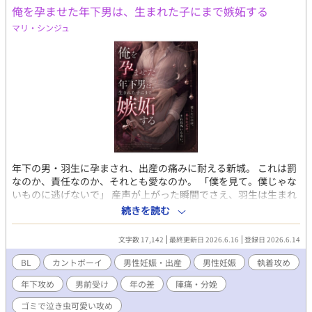
俺を孕ませた年下男は、生まれた子にまで嫉妬する
では喘がないです ※頭からっぽにして読んでください
マリ・シンジュ
年下の男・羽生に孕まされ、出産の痛みに耐える新城。 これは罰
なのか、責任なのか、それとも愛なのか。 「僕を見て。僕じゃな
いものに逃げないで」 産声が上がった瞬間でさえ、羽生は生まれ
た子に嫉妬する。 自分が壊した男が、自分以外を見ることを許せ
続きを読む
ない。 それでも新城は、羽生を拒まない。 傷でも証拠でも罰でも
ないものとして、生まれてしまった命を前に、二人はもう逃げら
文字数 17,142
最終更新日 2026.6.16
登録日 2026.6.14
れなくなる。 年下不安定執着攻め×男前受け。 男性妊娠・男性出
産・共依存・嫉妬・ダークロマンスが好きな方向けです。 ※R18
BL
カントボーイ
男性妊娠・出産
男性妊娠
執着攻め
※男性妊娠／男性出産／出産描写／流血表現あり ※倫理観薄め、
年下攻め
男前受け
年の差
陣痛・分娩
共依存、執着強め
ゴミで泣き虫可愛い攻め