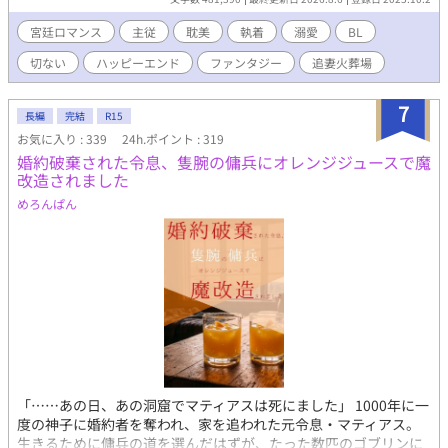
か。 気づいていたなら、なぜ——。 権力と誇り、沈黙と覚悟。す
れ違い続ける二人の傍らで、もう一組の恋もひそかに芽吹いてい
宮廷ロマンス
主従
耽美
執着
溺愛
BL
く。 訳ありの過去を隠した男と、不器用すぎる猛将の、ままなら
切ない
ハッピーエンド
ファンタジー
追妻火葬場
なくて愛おしい日々。 二組の恋と、一つの帝国の物語。
7
長編
完結
R15
お気に入り : 339
24h.ポイント : 319
婚約破棄された令息、隻腕の傭兵にオレンジジュースで魔
改造されました
めろんぱん
「……あの日、あの洞窟でマティアスは死にました」 1000年に一
度の神子に婚約者を奪われ、家を追われた元令息・マティアス。
生きるために傭兵の道を選んだはずが、たった数匹のゴブリンに