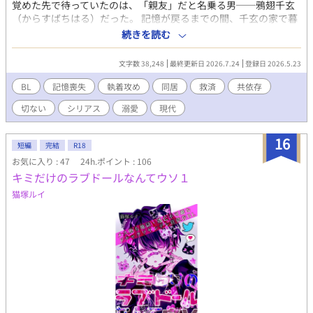
覚めた先で待っていたのは、「親友」だと名乗る男──鴉翅千玄
（からすばちはる）だった。 記憶が戻るまでの間、千玄の家で暮
らすことになった真尋。 静かな部屋。甘いお菓子。穏やかな生
続きを読む
活。 千玄は優しい。 真尋の好きなものを知っていて、家事をして
くれて、困った顔ひとつしない。 けれど、どこか不自然だった。
文字数 38,248
最終更新日 2026.7.24
登録日 2026.5.23
どうして彼は自分のことをそんなに知っているのか。 どうして触
れそうで触れないのか。 どうして、外へ出ることと仕事部屋に入
BL
記憶喪失
執着攻め
同居
救済
共依存
ることだけは禁じるのか。 やがて真尋は、少しずつ思い出してい
切ない
シリアス
溺愛
現代
く。 あの日、自分が失くしたものと、 千玄がずっと手放せなかっ
たものを。
16
短編
完結
R18
お気に入り : 47
24h.ポイント : 106
キミだけのラブドールなんてウソ１
猫塚ルイ