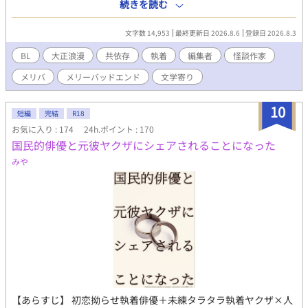
て行く。荻窪に手を伸ばせない高梨と高梨を拒み切れない荻窪
続きを読む
もお楽しみいただけます。 ◆◆◆ 作品傾向としては、じれじれと
の、そんな二人のお話です。 大正浪漫奇譚-二人の外で、世界は静
もだもだと切なさ満載でコメディ色強めです。 笑いあり涙ありバ
かに遠ざかる-の高梨視点＆その後のお話になります。 こちらのみ
トルありエロありでラブラブハッピーエンドな盛り沢山エンタメ
文字数 14,953
最終更新日 2026.8.6
登録日 2026.8.3
でも内容は成り立っておりますが、両方合わせるとお互いの心の
作品ですので、 どうぞお気軽に楽しんでいただけると嬉しいです
動きがより一層深まることになるかもしれません。
BL
大正浪漫
共依存
執着
編集者
怪談作家
♪♪ 年齢制限要素としては、監禁、拘束、陵辱、媚薬、リバ、TS
が含まれます。 年齢制限シーンにはタイトルに*が、未満だけどそ
メリバ
メリーバッドエンド
文学寄り
んな感じの雰囲気のところには（*）がついています。 戦闘等で
の出血シーンはそこそこあります。流血注意でお願いします。
10
短編
完結
R18
お気に入り : 174
24h.ポイント : 170
国民的俳優と元彼ヤクザにシェアされることになった
みや
【あらすじ】 初恋拗らせ執着俳優＋未練タラタラ執着ヤクザ×人