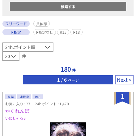
フリーワード
共依存
R指定
R指定なし
R15
R18
件
180
件
1
/ 6
Next
ページ
1
長編
連載中
R18
お気に入り : 27
24h.ポイント : 1,470
かくれんぼ
いにしゃるS