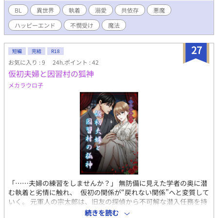
ら視点がコロコロ変わります。◆何でも許せる人向き◆⚠️この物
BL
異世界
執着
溺愛
共依存
悪魔
語に登場する場所、人物、学校名、企業、組織等はすべてフィク
ションです。◆⚠️未成年の飲酒や喫煙は法律で禁止されていま
ハッピーエンド
不憫受け
魔法
す。また、この話は違法行為を推奨する話ではありません。◆サ
ブタイトルの横に※印があるのは、性的な描写がある章になりま
27
すので、注意して下さい。◆専門的な知識は全くありません。妄
短編
完結
R18
想だけで書いているので、色々と間違いがあると思います。◆こ
お気に入り : 9
24h.ポイント : 42
の作品は、fujossy、pixivでも公開しております。
仮初夫婦と因習村の狐神
メカラウロ子
「……夫婦の練習をしませんか？」 無防備に見えた学者の奥に潜
む執着と劣情に触れ、 仮初の関係が“戻れない関係”へと変質して
いく。 元軍人の宗太郎は、旧友の探偵から不可解な潜入任務を持
ちかけられる。 行き先は、狐神信仰と血縁重視の因習が今も生き
続きを読む