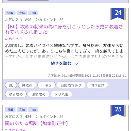
24
短編
完結
R18
お気に入り : 896
24h.ポイント : 56
【BL】攻めの将来の為に身を引こうとしたら更に執着さ
れてハメられました
めめもっち
名前無し。執着ハイスペ×地味な苦学生。身分格差。友達から始
めた二人だったが、あまりにも仲良くしすぎて一線を越えてしま
っていた。なすがまま流された受けはこのままでいいのだろうか
と悩んでいた中、攻めの結婚を聞かされ、決断をする。 2023年9
続きを読む
月16日付 BLランキング最高11位&女性向け小説96位 感謝！ お
気に入り、エール再生ありがとうございます！
文字数 54,961
最終更新日 2023.11.30
登録日 2023.9.11
BL
共依存
♡喘ぎ
自慰描写あり
地味受け
執着攻め
溺愛攻め
メリバ風
25
長編
完結
R18
お気に入り : 424
24h.ポイント : 56
陽のあたる場所【加筆訂正中】
たまゆらりん