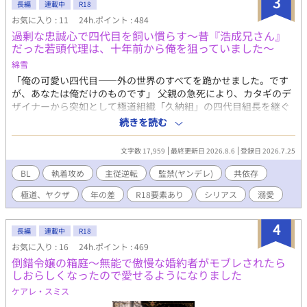
3
長編
連載中
R18
お気に入り : 11
24h.ポイント : 484
過剰な忠誠心で四代目を飼い慣らす〜昔『浩成兄さん』
だった若頭代理は、十年前から俺を狙っていました〜
綿雪
「俺の可愛い四代目――外の世界のすべてを跪かせました。です
が、あなたは俺だけのものです」 父親の急死により、カタギのデ
ザイナーから突如として極道組織「久納組」の四代目組長を継ぐ
ことになった玲生。 恐怖と重圧に押し潰されそうな彼を支えたの
続きを読む
は、幼い頃「浩成兄さん」と呼んで慕っていた完璧な若頭代理・
霞浩成だった。 「俺がすべてお支えします」 恭しく忠誠を誓い、
文字数 17,959
最終更新日 2026.8.6
登録日 2026.7.25
過剰なほどの優しさで守ってくれる霞に、玲生は深く依存してい
く。 しかし、それはすべて――玲生を逃げ場のない「籠の鳥」に
BL
執着攻め
主従逆転
監禁(ヤンデレ)
共依存
するため、十年前から仕組まれた狂気の罠だった。 父親の死も、
極道、ヤクザ
年の差
R18要素あり
シリアス
溺愛
組の危機も、すべては一人の男の手のひらの上。 真実を知り絶望
する玲生を、霞は甘く深い快楽と肯定で追い詰めていき――。 執
着ヤンデレ攻め×悲劇の四代目受けが繰り広げる、主従逆転の狂
4
長編
連載中
R18
愛共依存BL。 【属性・要素】 ヤンデレ / 執着攻め / 主従逆転 / 監
お気に入り : 16
24h.ポイント : 469
禁・檻 / 共依存 / 歳の差 / 極道・裏社会
倒錯令嬢の箱庭～無能で傲慢な婚約者がモブレされたら
しおらしくなったので愛せるようになりました
ケアレ・スミス