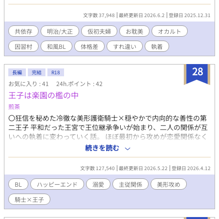
る閉鎖村。 村では若者が忽然と消え、村人は神の仕業と信じて
いた。 外部の人間が村に留まるためには、“夫婦”として振る舞う
文字数 37,948
最終更新日 2026.6.2
登録日 2025.12.31
ことが条件だった。 仮の配偶者に選ばれたのは、中性的な容貌を
持つ民俗学者・八雲仁。 学術調査のためと割り切ったはずの関
共依存
明治/大正
仮初夫婦
お耽美
オカルト
係は、 次第に歪められていく。 何日も互いを貪り、中に注ぎ込
因習村
和風BL
体格差
すれ違い
執着
み続ける二人。 そして正気に戻った後に訪れるのは――。 ※シチ
ュエーション重視で甘さゼロです。 事後が気まずい。 ミステリー
ぽい感じです。バッドエンドではないけれど、後味悪いエンド。
28
長編
完結
R18
時代背景などは適当ですのでお手柔らかにお願いします…。 表紙
お気に入り : 41
24h.ポイント : 42
の色塗りのみ生成AIで作成しました。 ※見世物小屋ノ蛇男のキャ
王子は楽園の檻の中
ラが登場しますが読まなくても話は理解できます R18の過激な表
現があります。 苦手な方はご注意下さい。 ーーー 文学っぽいドロ
煎茶
ドロ感や官能、オチに皮肉さが出せるように書いてみました。 完
〇狂信を秘めた冷徹な美形護衛騎士×穏やかで内向的な善性の第
結済みですがちょこちょこ手直し中。 ミステリー要素あり / ビタ
二王子 平和だった王宮で王位継承争いが始まり、二人の関係が互
ーエンド / 大正ロマン / 軍人
いへの執着に変わっていく話。 ほぼ最初から攻めが恋愛関係なく
受けの存在を内心崇拝してます。表には出してません。 受けは最
続きを読む
初攻めがちょっと苦手です。 話が進むにつれて双方に恋愛込みの
執着心や欲が生まれてきて、共依存していく。 中世的な世界観で
文字数 127,540
最終更新日 2026.5.22
登録日 2026.4.12
すが、あくまでファンタジーなので文明は現実に沿ってません。
ハッピーエンドものです。 第一章：起承 第二章：転結 第三章：後
BL
ハッピーエンド
溺愛
主従関係
美形攻め
日談・R指定描写
騎士×王子