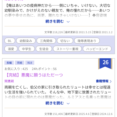
【俺はあいつの疫病神だから……側にいちゃ、いけない。大切な
幼馴染みで、かけがえのない親友で、俺の憧れだから……あいつ
の夢や幸せの為に、尚更、離れなきゃいけない……】◆容姿端
麗、文武両道で生徒会長も務める、両片思いで幼なじみからの
続きを読む
甘々な“慈しむような愛”と、一帯のヤンキーを束ねる鬼畜でドSな
半グレのリーダーの“狂気じみた愛”に挟まれ翻弄される、元いじ
文字数 218,226
最終更新日 2021.5.15
登録日 2021.1.2
められっ子で人見知り、内向的で不憫なツンデレ弱虫ヤンキーの
三角関係◆《主人公を巡り、生徒会とアウトローが動き出す青春
BL
幼馴染み
三角関係
切ない
陵辱表現あり
群像風ラブストーリー》◆【相関図】 陽人(溺愛攻め)→←柚希(不
溺愛
中学生
生徒会
ストーリー重視
ハッピーエンド
憫な受け)←柊(鬼畜攻め)◆長編です。ハピエンは確定です。ハピ
エンですが、途中いろいろと酷い目や可哀想な目に遭います。◆
続編ものが初めてなので、最後まで書ける自信はありませんが頑
26
長編
完結
R18
張ります。更新頻度のバラつき、度重なる加筆修正などがあると
お気に入り : 425
24h.ポイント : 56
思いますのでご了承下さい。◆【注意事項】総受け傾向、NTR要
【完結】悪魔に願うはただ一つ
素、攻め以外との性行為、愛のない性行為、無理矢理、レイプ、
特殊性癖[小スカ、首絞め、ヘマトフィリア]、モブ姦、暴力、拘
関鷹親
書籍情報
束、監禁、流血表現、DV、モラハラ、いじめ、虐待、女装、キメ
両親を亡くし、伯父の家に引き取られたリュートは幸せとは程遠
セク、媚薬、洗脳、共依存、自傷行為、未成年の飲酒・喫煙、違
い生活を強いられていた。 そんな中、地下室に放置されたリュー
法行為、反社組織など、酷い描写が色々とあります。苦手な方は
トの目の前に現れたのは悪魔だった。 ルミアスと名乗った悪魔は
注意して下さい。◆主要人物以外の、他のカップリングも出てき
リュートに「望みを叶えてやる」という。 そんな悪魔に願うこと
続きを読む
ます。◆攻めや登場人物が女性と絡む描写が出て来ます。NLが地
はただ一つ。 不憫属性の青年が悪魔と出会って幸せになっていく
雷の方は注意して下さい。直接の絡みはありませんが、妊娠を匂
お話。 自由気まま悪魔×不憫属性の青年
わせる描写があります。◆主に主人公(受け)視点ですが、途中か
文字数 151,406
最終更新日 2025.4.6
登録日 2024.12.6