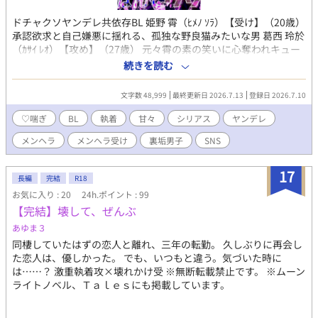
ドチャクソヤンデレ共依存BL 姫野 霄（ﾋﾒﾉ ｿﾗ）【受け】（20歳）
承認欲求と自己嫌悪に揺れる、孤独な野良猫みたいな男 葛西 玲於
（ｶｻｲ ﾚｵ）【攻め】（27歳） 元々霄の素の笑いに心奪われキュー
トアグレッションをも感じていた。 色気ダダ漏れ優男に見えて性
続きを読む
癖ヤバめのサドで独占欲強めの霄しか見えないヤンデレ男
文字数 48,999
最終更新日 2026.7.13
登録日 2026.7.10
♡喘ぎ
BL
執着
甘々
シリアス
ヤンデレ
メンヘラ
メンヘラ受け
裏垢男子
SNS
17
長編
完結
R18
お気に入り : 20
24h.ポイント : 99
【完結】壊して、ぜんぶ
あゆま３
同棲していたはずの恋人と離れ、三年の転勤。 久しぶりに再会し
た恋人は、優しかった。 でも、いつもと違う。気づいた時に
は……？ 激重執着攻×壊れかけ受 ※無断転載禁止です。 ※ムーン
ライトノベル、Ｔａｌｅｓにも掲載しています。