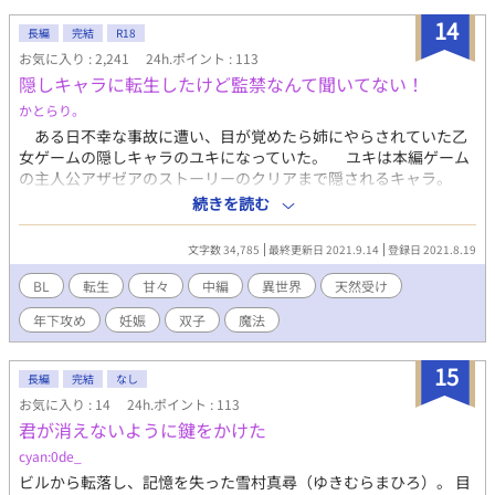
う義理はない」がトラウマの受けが、3ヶ月手を出してこない10
歳年下の攻めの婚約の話を聞いて、別れ話をしたら……。 攻め:一
14
長編
完結
R18
ノ瀬蒼太 受け:西田遥希
お気に入り : 2,241
24h.ポイント : 113
隠しキャラに転生したけど監禁なんて聞いてない！
かとらり。
ある日不幸な事故に遭い、目が覚めたら姉にやらされていた乙
女ゲームの隠しキャラのユキになっていた。 ユキは本編ゲーム
の主人公アザゼアのストーリーのクリアまで隠されるキャラ。
ということで、ユキは義兄に監禁され物理的に隠されていた。
続きを読む
監禁から解放されても、ゲームではユキは心中や凌辱、再監禁、
共依存など、バッドエンドばかりが待っているキャラ… それを
文字数 34,785
最終更新日 2021.9.14
登録日 2021.8.19
知らないユキは無事にトゥルーエンドに行き着けるのか！？
BL
転生
甘々
中編
異世界
天然受け
年下攻め
妊娠
双子
魔法
15
長編
完結
なし
お気に入り : 14
24h.ポイント : 113
君が消えないように鍵をかけた
cyan:0de_
ビルから転落し、記憶を失った雪村真尋（ゆきむらまひろ）。 目