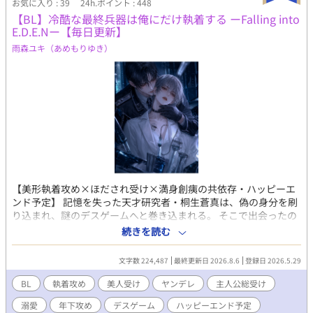
お気に入り : 39
24h.ポイント : 448
にも掲載中※完結済み 再掲載にあたって細かい表現を修正してま
【BL】冷酷な最終兵器は俺にだけ執着する ーFalling into
す。物語の展開と結末は同じです。上記2サイトより官能表現をお
E.D.E.Nー【毎日更新】
となしめにしてます。
雨森ユキ（あめもりゆき）
【美形執着攻め×ほだされ受け×満身創痍の共依存・ハッピーエ
ンド予定】 記憶を失った天才研究者・桐生蒼真は、偽の身分を刷
り込まれ、謎のデスゲームへと巻き込まれる。 そこで出会ったの
は、美しい容貌を持つ冷酷な男・神崎蓮。 誰にも心を許さない彼
続きを読む
は、なぜか蒼真にだけ異常な執着を見せ、執拗なほど守ろうとす
る。 だがゲーム終了後、蒼真は思い出す。 人類を裏側から支配す
文字数 224,487
最終更新日 2026.8.6
登録日 2026.5.29
る存在。 二つの楽園の深淵と真実。 そして神崎と蒼真の二人
に、“失われた過去”が存在していたことを。 近未来ダークBL ×
BL
執着攻め
美人受け
ヤンデレ
主人公総受け
執着攻め × 共依存 × 美人受け 【ネタばれ注意・18禁シーンにつ
溺愛
年下攻め
デスゲーム
ハッピーエンド予定
いて】 ストーリーの都合上メインカップルはなかなかエロに たど