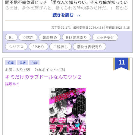
間不信不幸体質ビッチ 「愛なんて知らない。そんな俺が知ってい
るのは、身体の繋ぎ方と、捨てられる時の痛みだけだ。」 親から
の虐待、養護施設での性被害を過去に持ち、金稼ぎの為に数多の
続きを読む
男たちを渡り歩く倫理観ゼロビッチ、如月凛太（きさらぎりん
た）の人生は、常に愛情に飢えていた。 『何回か抱いてやっただ
文字数 52,171
最終更新日 2026.4.18
登録日 2026.4.18
けで恋人面すんな。 お前なんて、誰かの一番になんてなれねぇ。
一生都合のいいだけの穴として生きてくんだよ！』 元カレから受
BL
♡喘ぎ
執着攻め
R18要素あり
ビッチ受け
けた呪いを胸に、今夜も凛太は新しい獲物を探して高級バーで狩
シリアス
3Pあり
二輪挿し
潮吹き表現有り
りをする。 そこで出会ったのは、人気絶頂の国民的俳優、瀬名蓮
(せなれん)。 「嘘だけで塗り固めた、最高に綺麗な夜を過ごそう
か。」 そんな甘い誘いに乗り、ホテルで熱い口づけを交わした瞬
11
短編
完結
R18
間、最悪の再会が訪れる。 「俺のシマで、えらい派手に稼いでる
お気に入り : 55
24h.ポイント : 134
みたいやなぁ、リンちゃん♡」 そこに現れたのは、3年前、凛太
キミだけのラブドールなんてウソ２
の浮気が原因で酷い別れ方をしたヤクザの元カレ・鮫島竜生(さめ
じまたつき)だった。その後、地獄のような展開に発展し、救いよ
猫塚ルイ
うのない過去を背負った不幸ビッチが二人の執着男と共に堕ちて
いく、究極共依存どろどろラブストーリー。 －－－－－－－－－
－－－－－－ ⚠️注意⚠️ ※がっつりR-18【♡濁点喘ぎ、3P、無理
矢理、潮噴き、二輪刺し、結腸責め、根性焼き等の微暴力表現あ
り】 ※人によってはメリバ？ハピエン？です ※受けが虐待や性被
害にあう表現あり ※攻め'sがとにかく執着型。執念が恐ろしい ※
フィクションです