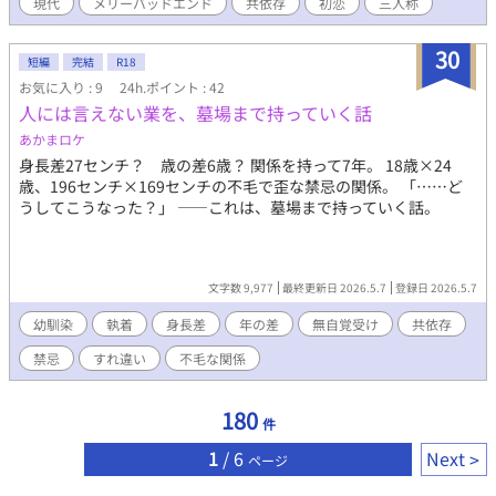
現代
メリーバッドエンド
共依存
初恋
三人称
間だと思い込む。 趣味は小説を読むこと。 家事をほとんどこ
なす家庭的な青年。 軟禁状態にさせられ、貞操帯も着けさせら
れている ⚪︎士狼（シロウ） 年齢：羊真と同い年 容姿：艶のある黒
30
短編
完結
R18
髪に、切れ長の目。顔立ちが端正。背が高く、精悍な体つき 性
お気に入り : 9
24h.ポイント : 42
格は穏やか。 顔立ちが整っているからか、学生の頃はモテたら
人には言えない業を、墓場まで持っていく話
しい。 趣味は映画鑑賞。 家で待っている羊真のために、バリ
バリ働くサラリーマン。 羊真を軟禁している張本人。 ＊過激、
あかまロケ
不快な表現を使用しているところがあります。無理だと感じたら
身長差27センチ？ 歳の差6歳？ 関係を持って7年。 18歳×24
すぐ閉じてください ＊作者はメリーバッドエンドだと思いながら
歳、196センチ×169センチの不毛で歪な禁忌の関係。 「……ど
書きました。人によってはハッピーエンドだと思えるかも…？ ＊
うしてこうなった？」 ――これは、墓場まで持っていく話。
既に最後まで書き終えています。週に1話だけ公開していく予定で
す ……の予定だったのですが、諸事情により、1日おきくらいの
ペースで投稿します
文字数 9,977
最終更新日 2026.5.7
登録日 2026.5.7
幼馴染
執着
身長差
年の差
無自覚受け
共依存
禁忌
すれ違い
不毛な関係
180
件
1
/ 6
Next
ページ