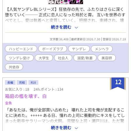
【人気ヤンデレBLシリーズ】狂依存の先で、ふたりはさらに深く
堕ちていく─── 正式に恋人になった玲於と霄。 互いを世界のす
べてとし、愛は執着へと変質していく。 把握され、束縛され、壊
れそうになるほど求め合う日常。 与える愛と欲しい愛は噛み合わ
続きを読む
ないのに、離れることだけはできない。 狂った共依存の先で、ふ
たりはさらに深く堕ちていく───。
文字数 36,408
最終更新日 2026.7.30
登録日 2026.7.18
ハッピーエンド
ボーイズラブ
ヤンデレ
メンヘラ
ツンデレ受け
大学生
社会人
溺愛/執着
美容師
共依存
12
長編
完結
R18
お気に入り : 18
24h.ポイント : 134
箱庭の檻を壊す、白
金魚
​「あなたは、俺が全部買い占めた」 壊れた上司を俺が支配するこ
とに決めた。 +++++ ある日、憧れの上司に衝動的にキスをしてし
まった新卒サラリーマンの犬飼。 完璧な上司・瀬戸川は、ただ驚
いているだけに見えた。 ──けれど。 その完璧な上司には、光の
続きを読む