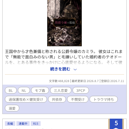
王国中から才色兼備と称される公爵令嬢のカミラ。 彼女はこれま
で「無能で面白みのない男」と毛嫌いしていた婚約者のテオドー
ルを、とある事件をきっかけに心底愛せるようになる。 そして彼
のことをさらに『愛せる』ように、絶対服従の従者・ジェスター
続きを読む
を使って倒錯的な檻の中に閉じ込めていく。 ジェスターはカミラ
に『愛されてしまった』テオドールをなんとか救おうとするが、
文字数 488,828
最終更新日 2026.8.7
登録日 2026.7.11
傷心のテオドールはカミラからの歪んだ愛情を命綱のように求め
てしまう。 令嬢の婚約者が受け、従者が攻め。令嬢に服従せざる
BL
NL
モブ姦
三人恋愛
3PCP
を得ない男二人がくっついたり離れたりする女男男の3人CP。 シ
過保護攻め×健気受け
共依存
不憫受け
トラウマ持ち
リアス寄り。受けが不憫。 精神的にやられた受けの中から「貞操
観念」という概念がなくなり、攻め以外とも絡みあり（基本無理
溺愛
矢理）。 肉体的な絡みはほぼ男×男。 ただし番外編も含めて男女
CPの絡み（女×男・女攻め・男性受け・逆転無し）も有り。 官能
5
表現がある回はサブタイトルに※を付けます。女×男の絡みがあ
長編
連載中
R15
る回は☆※を付けます。 なろう（ムーンライトノベルズ）とpixiv