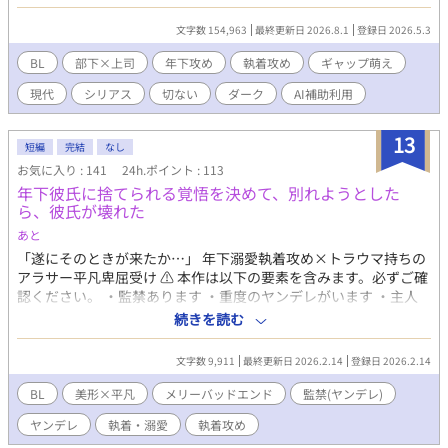
中では決して見せない「裏の顔」があった。 ​【わんこ系部下の下
剋上攻め（23歳）× 幸薄美人な上司受け（30歳）】【ドS×ド
文字数 154,963
最終更新日 2026.8.1
登録日 2026.5.3
M】【光×闇】 「共依存」「歪な主従関係」「昼夜逆転のギャッ
プ」がお好きな方、どうぞ。 （※無断転載禁止です。） （※他サ
BL
部下×上司
年下攻め
執着攻め
ギャップ萌え
イトにも投稿しています。）
現代
シリアス
切ない
ダーク
AI補助利用
13
短編
完結
なし
お気に入り : 141
24h.ポイント : 113
年下彼氏に捨てられる覚悟を決めて、別れようとした
ら、彼氏が壊れた
あと
「遂にそのときが来たか…」 年下溺愛執着攻め×トラウマ持ちの
アラサー平凡卑屈受け ⚠️ 本作は以下の要素を含みます。必ずご確
認ください。 ・監禁あります ・重度のヤンデレがいます ・主人
公が終始不憫＆めちゃくちゃ卑屈です ・主人公の元彼が回想に出
続きを読む
てきますが、かなりのクズです。彼の発言は、作者は酷い発言と
して扱ってます。 ・愛が重すぎて歪んでる関係性です ・結末はメ
文字数 9,911
最終更新日 2026.2.14
登録日 2026.2.14
リバ・共依存です ・現実での行為を肯定・推奨する意図はありま
せん。 ⚠️ 地雷のある方はここでバック推奨 「ヤンデレ？監禁？
BL
美形×平凡
メリーバッドエンド
監禁(ヤンデレ)
共依存？全部いけますが？」 という猛者だけ、どうぞ。 <あらす
ヤンデレ
執着・溺愛
執着攻め
じ> 元カレの「子供もできないし、おっさんといつまでも付き合