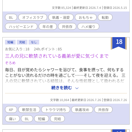
文字数 85,324
最終更新日 2026.7.4
登録日 2026.5.15
BL
オフィスラブ
執着・溺愛
おもちゃ
転勤
ハッピーエンド
年の差
共依存
ハメ撮り
18
短編
完結
なし
お気に入り : 18
24h.ポイント : 85
三人の兄に軟禁されている義弟が愛に気づくまで
ぞろめ
毎日、目が覚めたらシャワーを浴びて、食事を摂って、何もする
ことがない流れるだけの時を過ごして……そして夜を迎える。 三
人の兄に軟禁されている結弦は、そんな性処理として扱われるだ
けの繰り返しの日々から抜け出し、幸せになる日を夢見ていた。
続きを読む
これは、そんな彼が過去を乗り越え、兄達からの愛に気づくまで
の物語。 ※受け視点なので分かりにくいですが、被害妄想がかな
文字数 10,064
最終更新日 2026.7.26
登録日 2026.7.26
り多めです。客観的に見直さないと理解できないことも多い気が
します。 全体的に重い暗い雰囲気なので苦手な人はお気をつけ下
4P
軟禁生活
トラウマ持ち
執着攻め
共依存
さい。 ムーンライトノベルズでも同時掲載中です。
痛い
BL
短編
完結