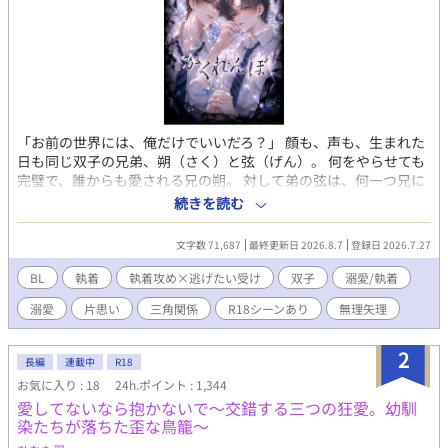
「お前の世界には、俺だけでいいだろ？」 顔も、声も、生まれた
日も同じ双子の兄弟、朔（さく）と弦（げん）。 何をやらせても
完璧で、誰からも愛される兄の朔。 対して弟の弦は、何一つ兄に
勝てるものがなく、「兄の劣化コピー」と囁かれながら惨めな劣
続きを読む
等感を抱えて生きていた。 どれだけ血の滲む努力をしても、縮ま
らない圧倒的な格差。 逃げたい弟と、追い詰める兄。 逃げ場のな
文字数 71,687
最終更新日 2026.8.7
登録日 2026.7.27
い密室で繰り広げられる、共依存という名の地獄のかくれんぼ
――。
BL
執着
執着攻め×逃げたい受け
双子
溺愛/執着
溺愛
片思い
三角関係
R18シーンあり
無理矢理
2
長編
連載中
R18
お気に入り : 18
24h.ポイント : 1,344
愛してないなら抱かないで〜交錯する三つの狂愛。幼馴
染たちが落ちた歪な鳥籠〜