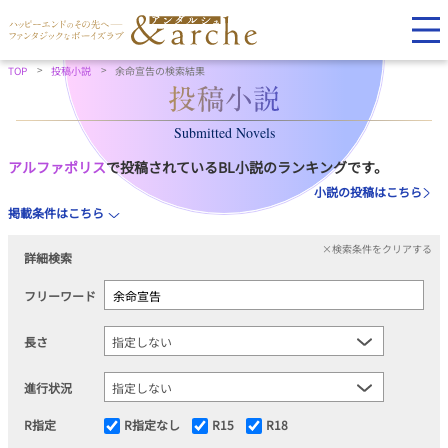
TOP
投稿小説
余命宣告の検索結果
Submitted Novels
アルファポリス
で投稿されているBL小説のランキングです。
小説の投稿はこちら
掲載条件はこちら
×検索条件をクリアする
詳細検索
フリーワード
長さ
進行状況
R指定
R指定なし
R15
R18