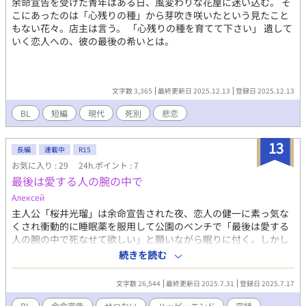
余命宣告を受けた青年はある日、風変わりな花屋に迷い込む。 そ
ダニエルはリルを追いかけて、「出ていくことは許さない」とダ
こにあったのは「心残りの種」から芽吹き咲いたという見たこと
ニエルに抱きしめられる。え、なんで？ 主人公が早世します。 軽
もない花々。店主は言う。 「心残りの種を育てて下さい」 遺して
く読めますが、タイトルの割には暗いお話と思う方もいます。 苦
いく恋人への、彼の最後の希いとは。
手な方や不安に思う方は注意してください。 小説なろうにさんの
ムーンライトで先行登録しています。男性妊娠可能な世界観で
す。 感想いただけると嬉しいです。
文字数 3,365
最終更新日 2025.12.13
登録日 2025.12.13
BL
短編
現代
死別
悲恋
13
長編
連載中
R15
お気に入り : 29
24h.ポイント : 7
最後は愛する人の腕の中で
Алексей
主人公「桜井光瑠」は余命宣告された夜、恋人の健一に素っ気な
くされ衝動的に睡眠薬を服用して公園のベンチで「最後は愛する
人の腕の中で死なせて欲しい」と願いながら眠りに付く。しかし
偶然にもその瞬間に頭上を流れ星が通り、願いを聞き届けられ
続きを読む
る。使命を得た星はその夜から光瑠の運命を動かし始め、早速に
光瑠はバムと名乗るホームレスと出会った。しかしバムにはある
文字数 26,544
最終更新日 2025.7.31
登録日 2025.7.17
秘密があった。
BL
余命宣告
せつない
ハッピーエンド
完結