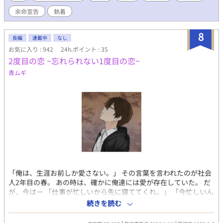
余命宣告
執着
8
長編
連載中
なし
お気に入り : 942
24h.ポイント : 35
2度目の恋 ~忘れられない1度目の恋~
青ムギ
「俺は、生涯お前しか愛さない。」 その言葉を言われたのが社会
人2年目の春。 あの時は、確かに俺達には愛が存在していた。 だ
が、今はー 「仕事が忙しいから先に寝ててくれ。」 「今忙しいん
だ。お前に構ってられない。」 冷たく突き放すような言葉ばかり
続きを読む
を言って家を空ける日が多くなる。 貴方の視界に、俺は映らない
ー。 2人の記念日もずっと1人で祝っている。 あの人を想う一方通