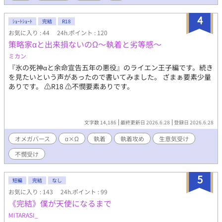
オンの命を救うために、カミーユは自らの魔宝玉（竜玉）を渡す
ことにしたのだが。 女好きのクズ男×番命の竜人 〇全10話 〇R18
4
ｼｮｰﾄｼｮｰﾄ
完結
R18
シーンには※印をつけています
お気に入り : 44
24h.ポイント : 120
策略家αと出来損ないのΩ〜執着と劣等感〜
ミカン
『氷の死神αと余命宣告五年の悪役』のライエン王子編です。続き
を見たいという声があったので書いてみました。 ざまぁ要素少量
ありです。 ⚠︎R18 ⚠︎不憫要素ありです。
文字数 14,186
最終更新日 2026.6.28
登録日 2026.6.28
オメガバース
α×Ω
執着
執着攻め
生意気受け
不憫受け
5
短編
完結
なし
お気に入り : 143
24h.ポイント : 99
《完結》僕が天使になるまで
MITARASI_