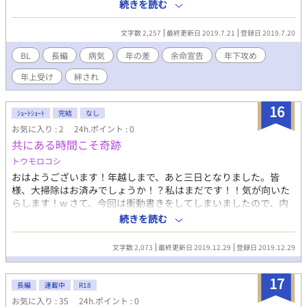
例え死ぬとしても"今"を続けたい "もしかしたら"を祈ってしまう
続きを読む
"病弱だと気づかないフリする"年下幼馴染 × "病弱に見せない"年
上幼馴染 純愛BLストーリー 一度書いた作品を書き直したもので
文字数 2,257
最終更新日 2019.7.21
登録日 2019.7.20
す、多少設定が違う箇所があります よろしくお願いします
BL
長編
病気
年の差
余命宣告
年下攻め
年上受け
絆され
16
ｼｮｰﾄｼｮｰﾄ
完結
なし
お気に入り : 2
24h.ポイント : 0
共にある時間こそ奇跡
トウモロコシ
おはようございます！年越しまで、あと三日となりました。皆
様、大掃除はお済みでしょうか！？私はまだです！！気が向いた
らします！w さて、今回は衝動書きをしてしまいましたので、内
容をはじめ、色々なところがありきたりなものかもしれません。
続きを読む
余命宣告された人の話です。治る見込みはありませんので、その
ような内容がお好きでない方は、ご注意ください。
文字数 2,073
最終更新日 2019.12.29
登録日 2019.12.29
17
長編
連載中
R18
お気に入り : 35
24h.ポイント : 0