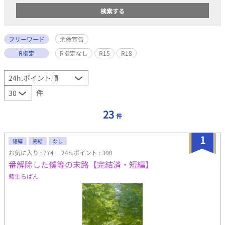
フリーワード
余命宣告
R指定
R指定なし
R15
R18
件
23
件
1
短編
完結
なし
お気に入り : 774
24h.ポイント : 390
番解除した僕等の末路【完結済・短編】
藍生らぱん