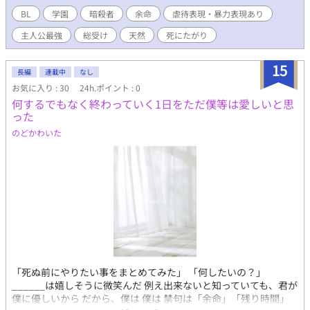
BL
学園
暗殺者
余命
虐待表現・暴力表現あり
主人公最強
総受け
天然
死にたがり
15
長編
連載中
なし
お気に入り : 30
24h.ポイント : 0
何するでもなく終わっていく1日をただ僕等は愛しいと思
った
のどかわいた
「死ぬ前にやりたい事をまとめてみた」 「何したいの？」
______は嬉しそうに微笑んだ 例え出来ないと知っていても、君が
僕に優しいから だから、僕は 僕は 禁句は「余命」「残り時間」