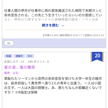
仕事人間の伊月が仕事中に倒れ救急搬送された病院で末期ガンと
余命宣告される。この先どう生きていったらいいのか困惑してい
ると、伊月の入院するターミナル病棟専属の娼夫・ノラと出会
い、２人の関係が動き始める。 ※重めの話です。 ※あくまで創
続きを読む
作です。医療内容はざっくりしてますのでご了承下さい。 ※月光
浴/柴田淳の楽曲で妄想させて頂いております。
文字数 63,445
最終更新日 2024.7.7
登録日 2024.4.24
BL
20
長編
連載中
R18
お気に入り : 13
24h.ポイント : 0
星の涙、竜の慟哭
路傍 之石
草臥れたリーマンから突然の余命宣告を受けた大学一年生の睦月
は、延命目指して異世界へ渡り2人の青年と出逢う。 一人は小国
の王子、一人は大国の銃騎士。あ、君たちなんか距離近くないで
すか？ ※R指定は保険