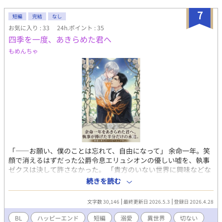
命宣告 第2章 運命の番 第3章 出産 余命宣告されたΩ編続編決まり
7
短編
完結
なし
ました⸜(*ˊᗜˋ*)⸝ 【子育て編】月金更新 ❁あらすじ 双子の子ども
を授かった琉架と要は赤ちゃんを守りながら過ごすが、琉架にく
お気に入り : 33
24h.ポイント : 35
るΩの特徴的な発情期によって琉架は苦しめられていた。しかし
四季を一度、あきらめた君へ
子どもは順調に育ち特に翠が琉架を独占してしまう。そんな姿を
もめんちゃ
見ている蒼に異変が起こる。 続きは本編にて………… -------------
*-----------------------*-----------------------------*--------------------*-----
----- ★作品を書こうと思ったきっかけ 最近の妄想で一番よかった
のを書いていこうと思ったからです。 好きかも、続きが気になる
かもと思ったら【お気に入り】一票をお願いします。 ※性描写多
く含みます。 ※文章の無断転載禁止。 ※オメガバース ※暴力・虐
待表現あり ※2/28～ 言葉の変更をします！！ 発情期→モア
首輪・カラー→ネック に変更 ○表紙作成しました～意味ありげ
な感じに仕上がってよかった ○文学フリマ札幌と文学フリマ大
阪・福岡に参加します～お近くの方はぜひ✨ ∟旅費が持てば全部
行きたい
「――お願い、僕のことは忘れて、自由になって」 余命一年。笑
顔で消えるはずだった公爵令息エリュシオンの優しい嘘を、執事
ゼクスは決して許さなかった。 「貴方のいない世界に興味などな
い。私は、魂さえ悪魔に売ったのです」 あきらめたはずの春の陽
続きを読む
だまりで、一度は捨てたはずの明日を共に歩み直すために。 これ
は琥珀色の絆に結ばれた主従が織りなす、執愛と再生の物語 ⚠設
文字数 30,146
最終更新日 2026.5.3
登録日 2026.4.28
定緩いです。全15話 ⚠表紙はAI生成です
BL
ハッピーエンド
短編
溺愛
異世界
切ない