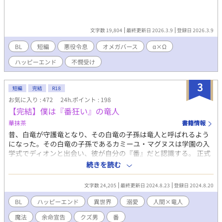
文字数 19,804
最終更新日 2026.3.9
登録日 2026.3.9
BL
短編
悪役令息
オメガバース
α×Ω
ハッピーエンド
不憫受け
3
短編
完結
R18
お気に入り : 472
24h.ポイント : 198
【完結】僕は『番狂い』の竜人
華抹茶
書籍情報
昔、白竜が守護竜となり、その白竜の子孫は竜人と呼ばれるよう
になった。その白竜の子孫であるカミーユ・マグヌスは学園の入
学式でディオンと出会い、彼が自分の『番』だと認識する。 正式
な番となってもらうために猛アタックを繰り返すが、ディオンは
続きを読む
女好きで男嫌い。そのためいつも冷たくあしらわれ逃げられてし
まう。 だがある日、授業中にディオンが胸を押さえて倒れこんで
文字数 24,205
最終更新日 2024.8.23
登録日 2024.8.20
しまった。ディオンはかなり珍しい病『魔宝玉凝固化』であるこ
とがわかる。しかも余命は一ヵ月。ディオンが助かる方法はカミ
BL
ハッピーエンド
異世界
溺愛
人間×竜人
ーユと正式な番になるか、生きた魔宝玉と交換すること。ただし
魔法
余命宣告
クズ男
番
魔宝玉が体から抜けることは死を意味する。 愛しい番であるディ