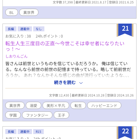
文字数 37,398
最終更新日 2021.8.17
登録日 2021.6.25
BL
異世界
21
長編
連載中
なし
お気に入り : 38
24h.ポイント : 0
転生人生三度目の正直〜今世こそは幸せ者になりたい
っ！〜
しおりんごん
皆さんは前世というものを信じているだろうか。 俺は信じてい
る。なんなら前世の前世の記憶まで持っている。略して前前世だ
ろうか。 あれ？なんかそんな感じの曲が流行っていたような､､､
と唐突に出てきた前前世の記憶はひとまず置いておく。 前前世で
続きを読む
俺はありきたりなサラリーマンで、なぜ死んだのかはあまり覚え
ていない。 余命宣告を受けた幸薄美少年でもなく、轢かれかけて
文字数 12,430
最終更新日 2024.10.28
登録日 2024.10.26
る猫を助けようとする度胸も運動能力も持ち合わせている人間で
はなかったので、おそらく寿命をまっとうしたのだと思うが。 も
異世界
溺愛
美形×平凡
転生
ハッピーエンド
しかしたら前世の記憶が壮絶すぎて覚えていないだけかもしれな
学園
ファンタジー
王子
い。 前世で俺は前前世でハマっていたRPGのラスボスだった。
､､､前前言いすぎてゲシュタルト崩壊寸前だ。 兎にも角にも、ラ
スボスということは主人公たちに倒される運命である。 絶体絶命
22
長編
連載中
R15
だが、前世でかなりやりこんでいてシナリオなどもきちんと覚え
お気に入り : 3
24h.ポイント : 0