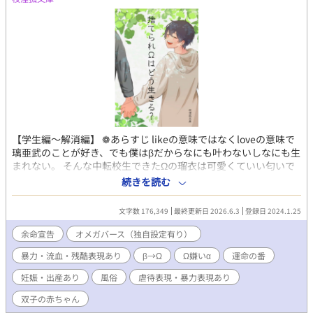
【学生編～解消編】 ❁あらすじ likeの意味ではなくloveの意味で
璃亜武のことが好き、でも僕はβだからなにも叶わないしなにも生
まれない。 そんな中転校生できたΩの瑠衣は可愛くていい匂いで
璃亜武にはお似合いでいいなっていつも傍にいた。 僕ができるこ
続きを読む
とはそう【傍に一緒にいるだけ】それだけでいい。いつまでも璃
亜武の傍にいたい。 散らばっていく僕の大切なもの……。 オメガ
文字数 176,349
最終更新日 2026.6.3
登録日 2024.1.25
バース作品です。 ❁余命宣告されたΩ編 DLsiteにて販売中！！ あ
らすじ 番の真似事をして番になってしまったαの璃亜武とβの琉
余命宣告
オメガバース（独自設定有り）
架。そして子を産んだ琉架は命の危機にさらされる。璃亜武の本
暴力・流血・残酷表現あり
β→Ω
Ω嫌い‪α‬
運命の番
当の番に番解消の命令と産んだ子、琉璃を渡すように命じられ
る。番解消のデメリットは死だ。逃れられない運命と琉架は命を
妊娠・出産あり
風俗
虐待表現・暴力表現あり
刻々と消費する。しかしそんな琉架を愛し傍にいたいと思うαがい
た要はΩになった琉架と結婚し一人にさせないようにした。それ
双子の赤ちゃん
でも要はもう琉架の番になることはできない……。 目次 第1章 余