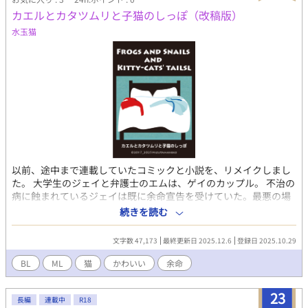
ていたし、ぶっちゃけ 「ラスボスのスペックで転生できるのやば
カエルとカタツムリと子猫のしっぽ（改稿版）
くね？！主人公たちと敵対しなきゃいいだけだし俺の新たな人生
勝ち組じゃん！」と、舐め腐っていた。 そんで俺は殺された。 い
水玉猫
や、まぁ殺されたというのはちょっと語弊があるかもしれない最
後だったが､､､。 ちゃんと全人類の敵となって、ちゃんと正義の味
方に倒され、俺の人生ジ・エンド⭐︎である。 ､､､と思ってたんだけ
ど。 どこかの神様の気まぐれなのか。俺はまたまた新たな人生を
ご用意された。今までの記憶を引き継いだまま。 前前世のことわ
ざで「三度目の正直」というものがある。１度目、２度目は当て
にならないが３度目は確実である､､､と。 そのことわざを信じ、
今世こそ楽しいファンタジーライフを！！なんて浮かれポンチだ
った俺は知らなかった。 前世の記憶を持ち得る人間が他にもい
て、またまたあれやこれや騒動が起きることも。 生まれ直した世
以前、途中まで連載していたコミックと小説を、リメイクしまし
界が前前世でハマってたRPGの続編なことも。 俺のことを結婚相
た。 大学生のジェイと弁護士のエムは、ゲイのカップル。 不治の
手にしようとする奴（男）（前世で俺を殺した勇者）がいること
病に蝕まれているジェイは既に余命宣告を受けていた。最悪の場
も。 知ってるわけないだろうがっっ！！！！！！（謎ギレ）
合は、わずか数週間。 方や、弁護士のエムにも、過去の痛手や重
続きを読む
責からのアルコール依存での入院歴が有る。 惹かれあい共に暮ら
すようになった二人だが、すれ違い争ってばかりいた。 破綻間近
文字数 47,173
最終更新日 2025.12.6
登録日 2025.10.29
のエムとジェイの生活に、ある日「なにか」が加わって……。 新
たな物語として、楽しんで読んでいただけたら、幸いです。
BL
ML
猫
かわいい
余命
23
長編
連載中
R18