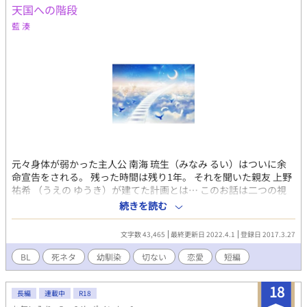
天国への階段
藍 湊
元々身体が弱かった主人公 南海 琉生（みなみ るい）はついに余
命宣告をされる。 残った時間は残り1年。 それを聞いた親友 上野
祐希 （うえの ゆうき）が建てた計画とは… このお話は二つの視
点から読めます。 琉生編と祐希編です。 両方読むのも良し、1人
続きを読む
だけ読むのも良し！ 読者様が読みやすいように楽しんでくださ
い。 本編を読み終わったら番外編も用意しております。 皆様、ハ
文字数 43,465
最終更新日 2022.4.1
登録日 2017.3.27
ンカチの用意は出来ておりますか？ そんな泣ける感動ストーリー
になってる事を願います。
BL
死ネタ
幼馴染
切ない
恋愛
短編
18
長編
連載中
R18