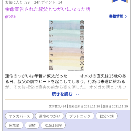
お気に入り : 99
24h.ポイント : 14
余命宣告された叔父とつがいになった話
grotta
書籍情報
運命のつがいは年若い叔父だったーーーオメガの直央は15歳のあ
る日、叔父の前でヒートを起こしてしまう。行為は未遂に終わる
が、その後叔父は直央の前から姿を消した。 オメガの甥とアルフ
ァの叔父は再会してつがいになるが、そこに恋愛感情は無かっ
続きを読む
た。 運命のつがいが余命宣告を受け死を迎えるまでを看取ったオ
メガが、ベータ男性との結婚を控えて過去を語るお話し。 ※こち
文字数 3,434
最終更新日 2021.11.30
登録日 2021.11.30
らは『派遣Ωは社長の抱き枕〜エリートαを寝かしつけるお仕
事〜』番外編”一也の新しい恋"に登場する金子直央の過去のお話
オメガバース
運命のつがい
プラトニック
叔父×甥
しですが、単独でもショートショートとして読むことができま
家族愛
完結
R15は保険
す。