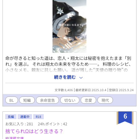
命が尽きると知った遥は、恋人・翔太には秘密を抱えたまま「別
れ」を選ぶ。 それは翔太の未来を守るため――。 料理のレシピ、
小さなメモ、親友に託した願い。 遥が残した“天使の贈り物”の
数々は、翔太の心を深く揺さぶり、やがて彼を未来へと導いてい
続きを読む
く。 涙と希望が交差する、切なくも温かい愛の物語。
文字数 8,406
最終更新日 2025.10.4
登録日 2025.9.24
BL
短編
余命宣告
切ない
恋愛
現代
6
長編
連載中
R18
お気に入り : 281
24h.ポイント : 42
捨てられΩはどう生きる？
枝浬菰文庫