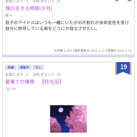
お気に入り : 5
24h.ポイント : 0
僕の生きる時間(夕月)
夜ト
双子のアイドルはいつも一緒にいたがの片割れが余命宣告を受け
自分に依存している弟をどうにか自立させたい。
文字数 2,303
最終更新日 2021.2.11
登録日 2021.2.11
19
長編
連載中
なし
お気に入り : 1
24h.ポイント : 0
最果ての僕等 【月光浴】
コハナ