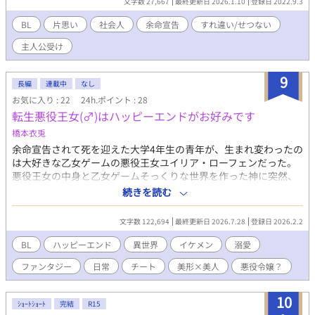
文字数 27,667
最終更新日 2026.1.10
登録日 2022.9.3
行の「愛」は苦しく、俺の心を蝕んでいく。 そんなある日、体の
不調で病院を受診した際医者から余命宣告を受ける。 あの人の電
BL
片思い
社会人
余命宣告
すれ違い/せつない
話はいつも着信拒否。診断結果を伝えようにも伝えられない。 ー
主人公受け
もういっそ秘密にしたまま、過ごそうかな。ー ※主人公が悲しい
目にあいます。素敵な人に出会わせたいです。 表紙のイラスト
は、Picrew様の[君の世界メーカー]マサキ様からお借りしまし
9
長編
連載中
なし
た。
お気に入り : 22
24h.ポイント : 28
転生悪役王女(♂)はハッピーエンドがお好みです
橋本衣兎
余命宣告されて死を迎えた大学4年生の青年が、生まれ変わったの
は大好きな乙女ゲームの悪役王女ユイリア・ローフェンだった。
悪役王女の中身と乙女ゲームそっくりな世界を作った神に突然、
ユイリア・ローフェンにハッピーエンドの人生を送らせろ、と命
続きを読む
令。 そこから始まる主人公が巡るヒロイン達を倒して、ハッピー
エンドを勝ち取るまでのお話。 「」は普通の会話 『』は過去や
文字数 122,694
最終更新日 2026.7.28
登録日 2026.2.2
電話など 〈〉は小声で話している () は心の声や動作 ・・・は時間
経過 ＊＊＊は話し手交代 ○○○は過去振り返 ー文章ーはナレ
BL
ハッピーエンド
異世界
イケメン
溺愛
ーション 小説家になろう､カクヨムの方でも掲載しております。
ファンタジー
日常
チート
美形×美人
悪役令嬢？
10
ｼｮｰﾄｼｮｰﾄ
完結
R15