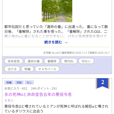
都市伝説だと思っていた「運命の番」に出逢った。 番になって数
日後、「番解除」された事を悟った。 「番解除」されたΩは、二
度と他のαと番になることができない。 けれど余命宣告を受けて
いた僕にとっては都合が良かった。 ＊＊様々な形での応援ありが
続きを読む
とうございます。＊＊
文字数 36,165
最終更新日 2026.7.17
登録日 2025.10.7
余命宣告
運命の番
番解除
現代BL
切ない
泣ける
短編
オメガバース
2
短編
完結
なし
お気に入り : 452
24h.ポイント : 291
氷の死神αと余命宣告五年の悪役令息
ミカン
悪役令息Ωと噂されているミアンが死神と呼ばれる戦狂αと噂され
ているダリウスに出会う