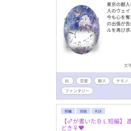
東京の獣人
人のウェイ
今も心を奪
の出張が告
ルを再び求
文字
BL
恋愛
獣人
ケモノ
ファンタジー
短編
完結
R18
【♂が書いたＢＬ短編】 
どき♀♥