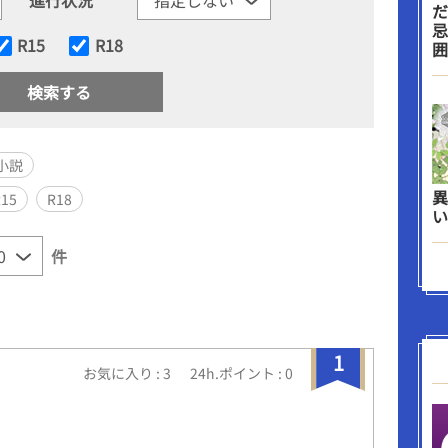
だ
忌
R15
R18
囲
小説
異
R15
R18
い
件
1
お気に入り : 3
24h.ポイント : 0