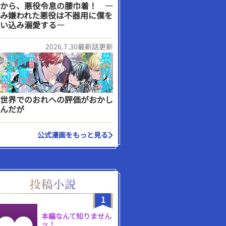
から、悪役令息の腰巾着！ ―
み嫌われた悪役は不器用に僕を
い込み溺愛する―
2026.7.30最新話更新
世界でのおれへの評価がおかし
んだが
公式漫画をもっと見る
1
本編なんて知りません
ッ！