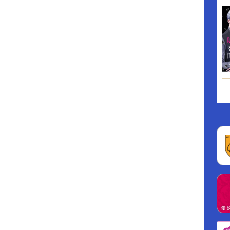
リップ」「タイムボカンシリーズ」等で有名なシ
グライター、山本正之氏の超危険作「愛の◯リー
なこSOS」のイメージソング）でも、極めて寓意
れている点でもあります（この歌・・・スゴすぎ
前で絶対聴けねぇ！） 要は、「ぴゅ～っ！ってし
が唯一、かつ至高の目的」である♂の悲しい性と
う！ ・・・・まあ、女性がこの落書きを読んで
、一体どういう風に感じるのか？ 実はそれが、
がある部分でもあります（ご感想頂けると嬉しい
（逆に女性が書いた男性向け官能小説というのも
と思います、おそらく♂には思いもつかない素敵
点が飛び出すのではないでしょうか！） ♀と♂
物！感性も特性も違うから多様性とドラマが生ま
・性別があるからこそ世の中、素敵で面白いので
書いた異端のＢＬ小説・・・・「見世物小屋」気
ださい。