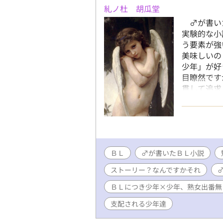
糺ノ杜 胡瓜堂
♂が書いた
実験的な小
う要素が強
美味しいの
少年」が好
目瞭然です
貫して追求
のは、実は
ます。 ま
少年フェチ
ます・・・
ンルを手探
ＢＬ
♂が書いたＢＬ小説
ことに気が
ロと「即物
ストーリー？なんですかそれ
「耽美感」
る意味仕方
ＢＬにつき少年×少年、熟女出番無
♂の「官能
支配される少年達
プルでメカ
ンやんけ！