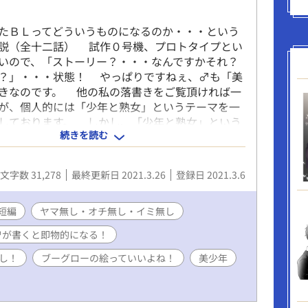
ＢＬってどういうものになるのか・・・という
説（全十二話） 試作０号機、プロトタイプとい
いので、「ストーリー？・・・なんですかそれ？
？」・・・状態！ やっぱりですねぇ、♂も「美
きなのです。 他の私の落書きをご覧頂ければ一
が、個人的には「少年と熟女」というテーマを一
しております。 しかし、「少年と熟女」という
続きを読む
半分「少年趣味」を内包しているテーマとも言え
た、流行り（？）の「男の娘」というのも、実は
のバリエーションと言えば言えなくもない気がし
文字数 31,278
最終更新日 2021.3.26
登録日 2021.3.6
・。 ・・・・そんなワケで「ＢＬ」というジャ
りで書き始めたのですが、書いていて、ふとある
付きました！ ♂が書くＢＬというのは、イロイ
短編
ヤマ無し・オチ無し・イミ無し
的」になってしまうのです！ ＢＬ小説独特の
♂が書くと即物的になる！
が希薄なのです！ これは、♂の特性であり、あ
のない部分でもある気がします、なんと言っても
し！
ブーグローの絵っていいよね！
美少年
」は「◯◯で始まり、◯◯で終わる」・・・シン
ニカルなものなのです！（伏せ字だらけでワカラ
） ※このあたりは、「燃えよドラゴンズ」「ひ