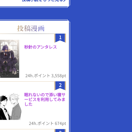
1
秒針のアンタレス
24h.ポイント 3,558pt
2
眠れないので添い寝サ
ービスを利用してみま
した
24h.ポイント 674pt