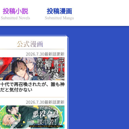
投稿小説
投稿漫画
Submitted Novels
Submitted Manga
2026.7.30最新話更新
十代で再召喚されたが、誰も神
だと気付かない
2026.7.30最新話更新