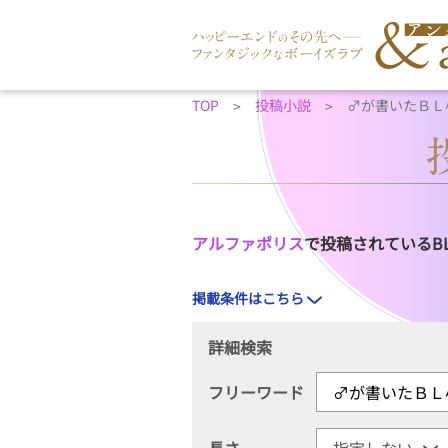
TOP
投稿小説
♂が書いたＢＬ
アルファポリス
で投稿されているB
掲載条件はこちら
詳細検索
フリーワード
長さ