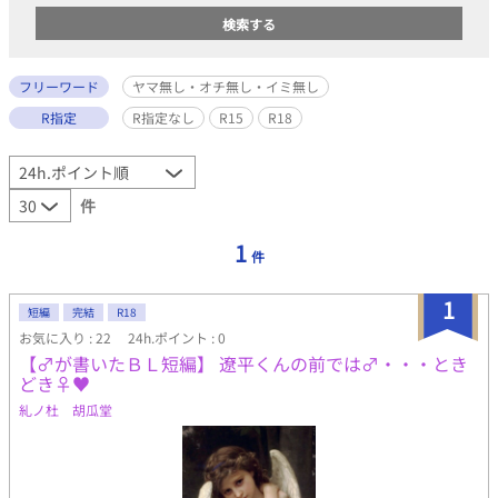
フリーワード
ヤマ無し・オチ無し・イミ無し
R指定
R指定なし
R15
R18
件
1
件
1
短編
完結
R18
お気に入り : 22
24h.ポイント : 0
【♂が書いたＢＬ短編】 遼平くんの前では♂・・・とき
どき♀♥
糺ノ杜 胡瓜堂