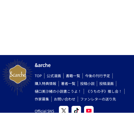
リップ」「タイムボカンシリーズ」等で有名なシンガーソングラ
イター、山本正之氏の超危険作「愛の◯リータ」（「ななこ
SOS」のイメージソング）でも、極めて寓意的に指摘されている
点でもあります（この歌・・・スゴすぎる(笑)人前で絶対聴けね
ぇ！） 要は、「ぴゅ～っ！ってしちゃうことが唯一、かつ至高
の目的」である♂の悲しい性といえましょう！ ・・・・まあ、
女性がこの落書きを読んでくださって、一体どういう風に感じる
のか？ 実はそれが、スゴく興味がある部分でもあります（ご感
想頂けると嬉しいです）。 （逆に女性が書いた男性向け官能小
説というのも相当面白いと思います、おそらく♂には思いもつか
ない素敵な表現や視点が飛び出すのではないでしょうか！） ♀
&arche
と♂は別の生き物！感性も特性も違うから多様性とドラマが生ま
れる！・・・性別があるからこそ世の中、素敵で面白いのです。
TOP
公式漫画
書籍一覧
今後の刊行予定
♂が書いた異端のＢＬ小説・・・・「見世物小屋」気分でご覧
購入特典情報
著者一覧
投稿小説
投稿漫画
ください。
樋口美沙緒の小説書こうよ！
《うちの子》推し会！
作家募集
お問い合わせ
ファンレターの送り先
Official SNS