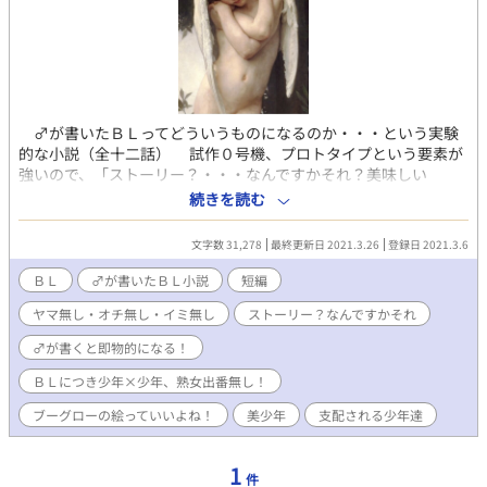
♂が書いたＢＬってどういうものになるのか・・・という実験
的な小説（全十二話） 試作０号機、プロトタイプという要素が
強いので、「ストーリー？・・・なんですかそれ？美味しい
の？」・・・状態！ やっぱりですねぇ、♂も「美少年」が好き
続きを読む
なのです。 他の私の落書きをご覧頂ければ一目瞭然ですが、個
人的には「少年と熟女」というテーマを一貫して追求しておりま
文字数 31,278
最終更新日 2021.3.26
登録日 2021.3.6
す。 しかし、「少年と熟女」というのは、実は半分「少年趣
味」を内包しているテーマとも言えます。 また、流行り（？）
ＢＬ
♂が書いたＢＬ小説
短編
の「男の娘」というのも、実は少年フェチのバリエーションと言
ヤマ無し・オチ無し・イミ無し
ストーリー？なんですかそれ
えば言えなくもない気がします・・・・。 ・・・・そんなワケ
で「ＢＬ」というジャンルを手探りで書き始めたのですが、書い
♂が書くと即物的になる！
ていて、ふとあることに気が付きました！ ♂が書くＢＬという
のは、イロイロと「即物的」になってしまうのです！ ＢＬ小説
ＢＬにつき少年×少年、熟女出番無し！
独特の「耽美感」が希薄なのです！ これは、♂の特性であり、
ブーグローの絵っていいよね！
美少年
支配される少年達
ある意味仕方のない部分でもある気がします、なんと言っても♂
の「官能」は「◯◯で始まり、◯◯で終わる」・・・シンプルで
メカニカルなものなのです！（伏せ字だらけでワカランやん
1
件
け！） ※このあたりは、「燃えよドラゴンズ」「ひらけチュー