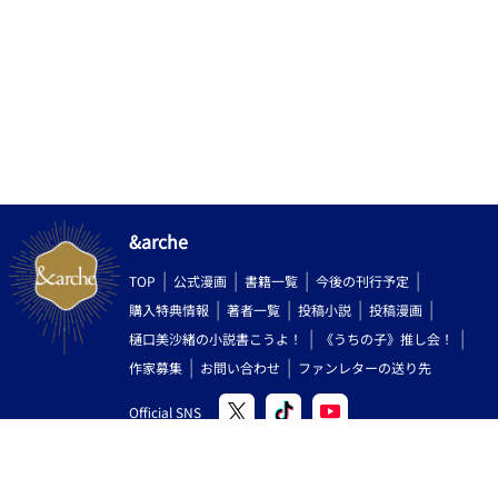
リップ」「タイムボカンシリーズ」等で有名なシンガーソングラ
イター、山本正之氏の超危険作「愛の◯リータ」（「ななこ
SOS」のイメージソング）でも、極めて寓意的に指摘されている
点でもあります（この歌・・・スゴすぎる(笑)人前で絶対聴けね
ぇ！） 要は、「ぴゅ～っ！ってしちゃうことが唯一、かつ至高
の目的」である♂の悲しい性といえましょう！ ・・・・まあ、
女性がこの落書きを読んでくださって、一体どういう風に感じる
のか？ 実はそれが、スゴく興味がある部分でもあります（ご感
想頂けると嬉しいです）。 （逆に女性が書いた男性向け官能小
説というのも相当面白いと思います、おそらく♂には思いもつか
ない素敵な表現や視点が飛び出すのではないでしょうか！） ♀
&arche
と♂は別の生き物！感性も特性も違うから多様性とドラマが生ま
れる！・・・性別があるからこそ世の中、素敵で面白いのです。
TOP
公式漫画
書籍一覧
今後の刊行予定
♂が書いた異端のＢＬ小説・・・・「見世物小屋」気分でご覧
購入特典情報
著者一覧
投稿小説
投稿漫画
ください。
樋口美沙緒の小説書こうよ！
《うちの子》推し会！
作家募集
お問い合わせ
ファンレターの送り先
Official SNS