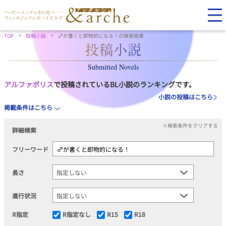
TOP
投稿小説
♂が書くと即物的になる！の検索結果
Submitted Novels
アルファポリス
で投稿されているBL小説のランキングです。
小説の投稿はこちら
掲載条件はこちら
×検索条件をクリアする
詳細検索
フリーワード
長さ
進行状況
R指定
R指定なし
R15
R18