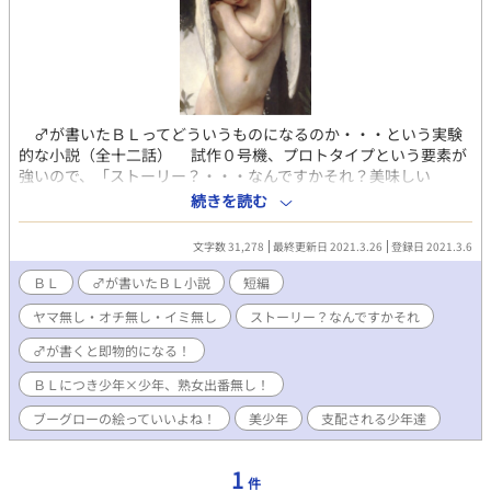
♂が書いたＢＬってどういうものになるのか・・・という実験
的な小説（全十二話） 試作０号機、プロトタイプという要素が
強いので、「ストーリー？・・・なんですかそれ？美味しい
の？」・・・状態！ やっぱりですねぇ、♂も「美少年」が好き
続きを読む
なのです。 他の私の落書きをご覧頂ければ一目瞭然ですが、個
人的には「少年と熟女」というテーマを一貫して追求しておりま
文字数 31,278
最終更新日 2021.3.26
登録日 2021.3.6
す。 しかし、「少年と熟女」というのは、実は半分「少年趣
味」を内包しているテーマとも言えます。 また、流行り（？）
ＢＬ
♂が書いたＢＬ小説
短編
の「男の娘」というのも、実は少年フェチのバリエーションと言
ヤマ無し・オチ無し・イミ無し
ストーリー？なんですかそれ
えば言えなくもない気がします・・・・。 ・・・・そんなワケ
で「ＢＬ」というジャンルを手探りで書き始めたのですが、書い
♂が書くと即物的になる！
ていて、ふとあることに気が付きました！ ♂が書くＢＬという
のは、イロイロと「即物的」になってしまうのです！ ＢＬ小説
ＢＬにつき少年×少年、熟女出番無し！
独特の「耽美感」が希薄なのです！ これは、♂の特性であり、
ブーグローの絵っていいよね！
美少年
支配される少年達
ある意味仕方のない部分でもある気がします、なんと言っても♂
の「官能」は「◯◯で始まり、◯◯で終わる」・・・シンプルで
メカニカルなものなのです！（伏せ字だらけでワカランやん
1
件
け！） ※このあたりは、「燃えよドラゴンズ」「ひらけチュー