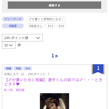
フリーワード
♂が書くと即物的になる！
R指定
R指定なし
R15
R18
件
1
件
1
短編
完結
R18
お気に入り : 22
24h.ポイント : 7
【♂が書いたＢＬ短編】 遼平くんの前では♂・・・とき
どき♀♥
糺ノ杜 胡瓜堂