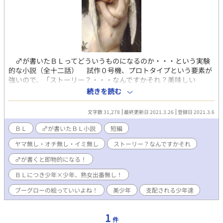
♂が書いたＢＬってどういうものになるのか・・・という実験
的な小説（全十二話） 試作０号機、プロトタイプという要素が
強いので、「ストーリー？・・・なんですかそれ？美味しい
の？」・・・状態！ やっぱりですねぇ、♂も「美少年」が好き
続きを読む
なのです。 他の私の落書きをご覧頂ければ一目瞭然ですが、個
人的には「少年と熟女」というテーマを一貫して追求しておりま
文字数 31,278
最終更新日 2021.3.26
登録日 2021.3.6
す。 しかし、「少年と熟女」というのは、実は半分「少年趣
味」を内包しているテーマとも言えます。 また、流行り（？）
ＢＬ
♂が書いたＢＬ小説
短編
の「男の娘」というのも、実は少年フェチのバリエーションと言
ヤマ無し・オチ無し・イミ無し
ストーリー？なんですかそれ
えば言えなくもない気がします・・・・。 ・・・・そんなワケ
で「ＢＬ」というジャンルを手探りで書き始めたのですが、書い
♂が書くと即物的になる！
ていて、ふとあることに気が付きました！ ♂が書くＢＬという
のは、イロイロと「即物的」になってしまうのです！ ＢＬ小説
ＢＬにつき少年×少年、熟女出番無し！
独特の「耽美感」が希薄なのです！ これは、♂の特性であり、
ブーグローの絵っていいよね！
美少年
支配される少年達
ある意味仕方のない部分でもある気がします、なんと言っても♂
の「官能」は「◯◯で始まり、◯◯で終わる」・・・シンプルで
メカニカルなものなのです！（伏せ字だらけでワカランやん
1
件
け！） ※このあたりは、「燃えよドラゴンズ」「ひらけチュー