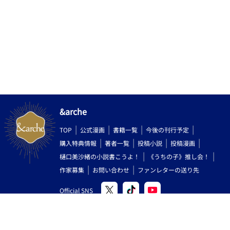
リップ」「タイムボカンシリーズ」等で有名なシンガーソングラ
イター、山本正之氏の超危険作「愛の◯リータ」（「ななこ
SOS」のイメージソング）でも、極めて寓意的に指摘されている
点でもあります（この歌・・・スゴすぎる(笑)人前で絶対聴けね
ぇ！） 要は、「ぴゅ～っ！ってしちゃうことが唯一、かつ至高
の目的」である♂の悲しい性といえましょう！ ・・・・まあ、
女性がこの落書きを読んでくださって、一体どういう風に感じる
のか？ 実はそれが、スゴく興味がある部分でもあります（ご感
想頂けると嬉しいです）。 （逆に女性が書いた男性向け官能小
説というのも相当面白いと思います、おそらく♂には思いもつか
ない素敵な表現や視点が飛び出すのではないでしょうか！） ♀
&arche
と♂は別の生き物！感性も特性も違うから多様性とドラマが生ま
れる！・・・性別があるからこそ世の中、素敵で面白いのです。
TOP
公式漫画
書籍一覧
今後の刊行予定
♂が書いた異端のＢＬ小説・・・・「見世物小屋」気分でご覧
購入特典情報
著者一覧
投稿小説
投稿漫画
ください。
樋口美沙緒の小説書こうよ！
《うちの子》推し会！
作家募集
お問い合わせ
ファンレターの送り先
Official SNS