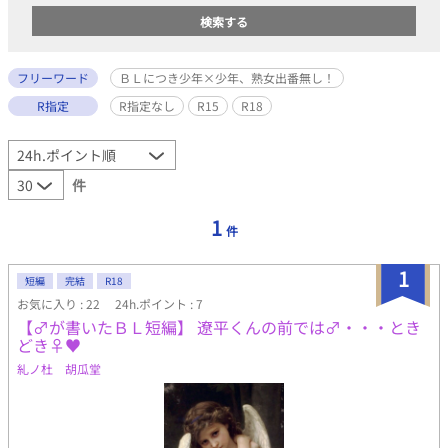
フリーワード
ＢＬにつき少年×少年、熟女出番無し！
R指定
R指定なし
R15
R18
件
1
件
1
短編
完結
R18
お気に入り : 22
24h.ポイント : 7
【♂が書いたＢＬ短編】 遼平くんの前では♂・・・とき
どき♀♥
糺ノ杜 胡瓜堂