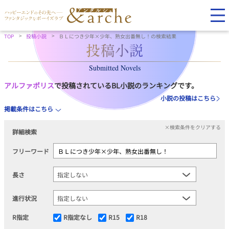
TOP
投稿小説
ＢＬにつき少年×少年、熟女出番無し！の検索結果
Submitted Novels
アルファポリス
で投稿されているBL小説のランキングです。
小説の投稿はこちら
掲載条件はこちら
×検索条件をクリアする
詳細検索
フリーワード
長さ
進行状況
R指定
R指定なし
R15
R18