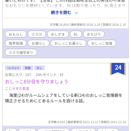
書いたものです。 【注意】 この作品は高校生以上の男性の不本意
なおもらしを題材としています。 BLは取り扱ったり、BL臭止まり
だったり、女攻めだったり、単体モノだったり、色々です。 【以
続きを読む
下は章で分けておきます】 小スカ、大スカ、小大スカ(両方)、嘔
吐 【以下はタイトルに記します】 BL、BL未満、CPなし(カップリ
文字数 26,850
最終更新日 2026.2.20
登録日 2026.1.10
ングなし)、女攻め 【区分について】 ・BL：恋愛関係にあるもの
を指します（両片思い含む） ・BL未満：片思いや、距離感が近い
おもらし
小スカ
おしがま
BL
おちびり
だけのものを指します ・CPなし：互いに友情100％、赤の他人、
限界我慢
お漏らし
おしっこお漏らし
おしっこ我慢
ただのクラスメイト等のものを指します ・女攻め：男女CPですが
女性が攻めのものを指します
小スカ描写あり
24
ｼｮｰﾄｼｮｰﾄ
完結
なし
お気に入り : 107
24h.ポイント : 35
おしっこ8分目を守りましょう
こじらせた処女
海里(24)がルームシェアをしている新(24)のおしっこ我慢癖を
矯正させるためにとあるルールを設ける話。
文字数 6,435
最終更新日 2021.12.21
登録日 2021.12.18