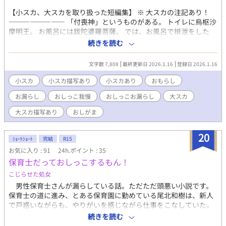
【小スカ、大スカを取り扱った短編集】 ※ 大スカの注記あり！
―――――――― 「付喪神」というものがある。 トイレに烏枢沙
摩明王。 お風呂には跋陀婆羅菩薩。 では、お風呂で排泄をした
ら、跋陀婆羅菩薩はどうするのだろうか…… ―――――――― 1
続きを読む
話読み切りの短編集です。 テーマ（お風呂の神様）は統一です
が、読み切りなので興味のあるものだけを読んでいただけます。
文字数 7,808
最終更新日 2026.1.16
登録日 2026.1.16
【注意】 この作品は高校生以上の男性の不本意なおもらしを題材
としています。 恋愛要素は多分ありませんが、あるとすればゆる
小スカ
小スカ描写あり
小スカあり
おもらし
いBL、もしくは女攻めになると思います。 【以下は章にて分類し
お漏らし
おしっこ我慢
おしっこお漏らし
大スカ
ます】 小スカ、大スカ、小大スカ(両方)、嘔吐あり 【以下はタイ
トルに記します】 BL、BL未満、CPなし(カップリングなし)、女
大スカ描写あり
おしがま
攻め 【区分について】 ・BL：恋愛関係にあるものを指します
（両片思い含む） ・BL未満：片思いや、距離感が近いだけのもの
20
を指します ・CPなし：互いに友情100％、赤の他人、ただのクラ
ｼｮｰﾄｼｮｰﾄ
完結
R15
スメイト等のものを指します ・女攻め：男女CPですが女性が攻め
お気に入り : 91
24h.ポイント : 35
のものを指します
保育士だっておしっこするもん！
こじらせた処女
男性保育士さんが漏らしている話。ただただ頭悪い小説です。
保育士の道に進み、とある保育園に勤めている尾北和樹は、新人
で戸惑いながらも、やりがいを感じながら仕事をこなしていた。
しかし、男性保育士というものはまだまだ珍しく浸透していな
続きを読む
い。それでも和樹が通う園にはもう一人、男性保育士がいた。名