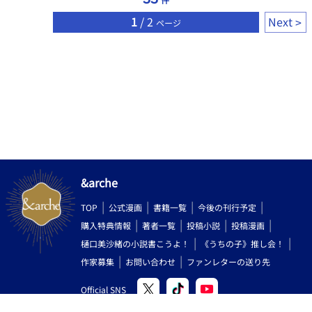
1
/ 2
Next
ページ
&arche
TOP
公式漫画
書籍一覧
今後の刊行予定
購入特典情報
著者一覧
投稿小説
投稿漫画
樋口美沙緒の小説書こうよ！
《うちの子》推し会！
作家募集
お問い合わせ
ファンレターの送り先
Official SNS