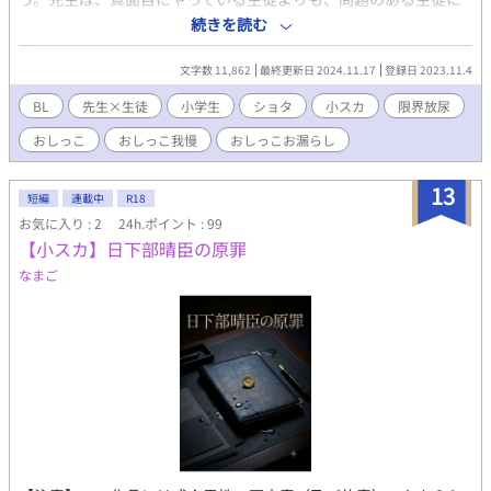
つきっきりであるという事実に。 同じクラスの与田は、頭も運動
続きを読む
神経も悪く、おまけに人ともまともに喋れない。家庭環境の悪さ
のせいだと噂になっているが、穂志の家庭も人ごとに出来ないく
文字数 11,862
最終更新日 2024.11.17
登録日 2023.11.4
らいには悪かった。経済的には困窮していない。父親も母親もい
る。しかし、父親は単身赴任中で、それを良いことに母親は不倫
BL
先生×生徒
小学生
ショタ
小スカ
限界放尿
三昧。そこに穂志の話を聞いてもらえる環境はない。まだ10歳の
おしっこ
おしっこ我慢
おしっこお漏らし
子供には寂しすぎたのである。 ある日の放課後、与田と先生の補
習を見て羨ましいと思ってしまう。自分も与田のようにバカにな
ったら、もっと先生は構ってくれるだろうか。そんな考えのも
13
短編
連載中
R18
と、次の日の授業で当てられた際、分からないと連呼したが…？
お気に入り : 2
24h.ポイント : 99
【小スカ】日下部晴臣の原罪
なまご