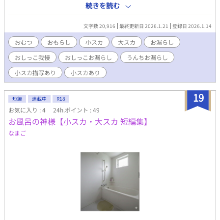
な見た目とは裏腹に、極端に気弱で泣き虫な先生。 大学生の頃、
続きを読む
スカトロ趣味の悪辣な先輩に目をつけられて地獄のような日々を
送っていたが、ある日学内で有名な、“桜原の悪夢”とよばれるア
文字数 20,916
最終更新日 2026.1.21
登録日 2026.1.14
マチュアボクサー・水澤冬也に救われ、まるで悪夢から目覚めた
ように解放された。 ……はずだった。 しかし潤の身体には、緊張
おむつ
おもらし
小スカ
大スカ
お漏らし
すると失禁してしまう深刻な後遺症が残ってしまい──。 そんな
おしっこ我慢
おしっこお漏らし
うんちお漏らし
潤の赴任先の高校に、冬也が転任してきて……？
小スカ描写あり
小スカあり
19
短編
連載中
R18
お気に入り : 4
24h.ポイント : 49
お風呂の神様【小スカ・大スカ 短編集】
なまご