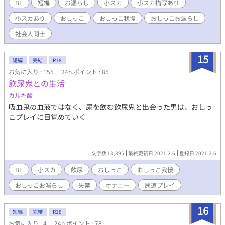
BL
短編
お漏らし
小スカ
小スカ描写あり
小スカあり
おしっこ
おしっこ我慢
おしっこお漏らし
社会人同士
15
短編
完結
R18
お気に入り : 155
24h.ポイント : 85
飲尿鬼との生活
カルキ酸
吸血鬼の血液ではなく、尿を飲む飲尿鬼と出会った男は、おしっ
こプレイに目覚めていく
文字数 13,395
最終更新日 2021.2.6
登録日 2021.2.6
BL
小スカ
飲尿
おしっこ
おしっこ我慢
おしっこお漏らし
失禁
オナニ―
尿道プレイ
16
短編
完結
R18
お気に入り : 4
24h.ポイント : 78