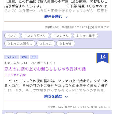
【注意】この作品には成人男性の不本意（及び故意）のおもらし
描写が含まれています。 ―――――― 日下部 晴臣（くさかべ は
るおみ）は弁護士という法と正義を守る身でありながら、尿意を
故意に我慢するという異常な性癖から抜け出せずにいる。 ある
続きを読む
日、いつものように尿意を堪えたまま乗り込んだ電車が緊急停止
してしまい……。 ―――――― ※ この作品は、連載形式で少し
文字数 4,981
最終更新日 2026.7.22
登録日 2026.7.12
ずつ執筆していきます。 通常、私の作品において完成したものを
1作品としてあげていますが、今回は書いたエピソードを小出しに
小スカ
小スカ描写あり
小スカあり
おしっこ我慢
していきたいと思っています（連載のような感じです）。 初めて
おしっこお漏らし
おしっこ
おしがま
の試みですがお楽しみいただけると幸いです…。 全て完成した
ら、一本の小説として整えてから短編集に再掲載いたします。
14
ｼｮｰﾄｼｮｰﾄ
完結
R18
お気に入り : 214
24h.ポイント : 92
恋人のお膝の上でお漏らししちゃう受けの話
こじらせた処女
ヒロとユウスケの夜の営みは、ソファの上で始まる。タチであ
るヒロが、自分の膝の上に乗せたユウスケの全身をくまなく撫で
上げ、キス、そして空気を作ってからベッドに向かうのである。
今日も今日とて前戯を行っていたが、ヒロはトイレを済ませてお
続きを読む
くことを忘れてしまう。敏感な体ではいつもは我慢できる貯水量
でも、切迫感が変わる。行きたいというべきなのだが、タイミン
文字数 3,675
最終更新日 2021.6.5
登録日 2021.6.3
グを逃してなかなか言い出せず…？