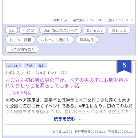
文字数 11,458
最終更新日 2025.10.13
登録日 2023.8.19
BL
小スカ
Dom/Subユニバース
Dom/sub
おしっこ
おしっこ我慢
おしっこお漏らし
限界放尿
小スカ描写あり
5
ｼｮｰﾄｼｮｰﾄ
完結
なし
お気に入り : 17
24h.ポイント : 276
お兄さん初心者の男の子が、ペアの男の子にお腹を押さ
れておしっこを漏らしてしまう話
こじらせた処女
地域のペア遠足は、高学年と低学年のペアを作り少し遠くの大き
な公園に遊びに行くイベントである。4年生になり、初めてのお兄
さん経験をする与里(より)は、良いお兄さんになると意気込んで
いた。しかし、ペアの1年生は落ち着きがなく着いていくのに精一
続きを読む
杯。一緒に行ったトイレでも、先に済ませた一年生が外に出て行
ってしまったためおしっこが出来ず、ギリギリまで我慢してしま
文字数 12,591
最終更新日 2026.6.11
登録日 2026.6.11
い…？