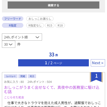
フリーワード
おしっこお漏らし
R指定
R指定なし
R15
R18
件
33
件
1
/ 2
Next
ページ
1
ｼｮｰﾄｼｮｰﾄ
完結
R15
お気に入り : 80
24h.ポイント : 504
おしっこがうまく出せなくて、真夜中の医務室に駆け込
む話
こじらせた処女
仕事で大きなトラウマを抱えた成人男性が、過緊張でおしっこ