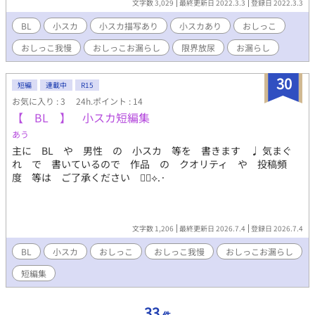
文字数 3,029
最終更新日 2022.3.3
登録日 2022.3.3
BL
小スカ
小スカ描写あり
小スカあり
おしっこ
おしっこ我慢
おしっこお漏らし
限界放尿
お漏らし
30
短編
連載中
R15
お気に入り : 3
24h.ポイント : 14
【 BL 】 小スカ短編集
あう
主に BL や 男性 の 小スカ 等を 書きます ♩ 気まぐ
れ で 書いているので 作品 の クオリティ や 投稿頻
度 等は ご了承ください 🙂‍↕️⟡.·
文字数 1,206
最終更新日 2026.7.4
登録日 2026.7.4
BL
小スカ
おしっこ
おしっこ我慢
おしっこお漏らし
短編集
33
件