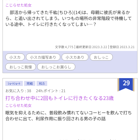
こじらせた処女
部活から帰ってきた千紘(ちひろ)(14)は、母親に彼氏が来るか
ら、と追い出されてしまう。いつもの場所の非常階段で待機して
いる途中、トイレに行きたくなってしまい…？
文字数 4,775
最終更新日 2023.3.22
登録日 2023.3.21
小スカ
小スカ描写あり
小スカあり
おしっこ
おしっこ我慢
おしっこお漏らし
29
ｼｮｰﾄｼｮｰﾄ
完結
R15
お気に入り : 38
24h.ポイント : 21
打ち合わせ中に2回もトイレに行きたくなる23歳
こじらせた処女
眠気を抑えるために、普段飲み慣れてないコーヒーを飲んで打ち
合わせに出て、利尿作用に振り回される男の子の話