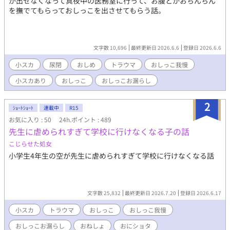
が出せなくなって真夜中の医務室に行って、お腹とかおちんちん
を撫でてもらっておしっこを出させてもらう話。
文字数 10,696
最終更新日 2026.6.6
登録日 2026.6.6
小スカ
尿閉
おしめ
トラウマ
おしっこ我慢
小スカあり
おしっこ
おしっこお漏らし
2
ｼｮｰﾄｼｮｰﾄ
連載中
R15
お気に入り : 50
24h.ポイント : 489
先生に虐められすぎて学校に行けなくなる子の話
こじらせた処女
小学生4年生の空が先生に虐められすぎて学校に行けなくなる話
文字数 25,832
最終更新日 2026.7.20
登録日 2026.6.17
小スカ
トラウマ
おしっこ
おしっこ我慢
おしっこお漏らし
おねしょ
おにショタ