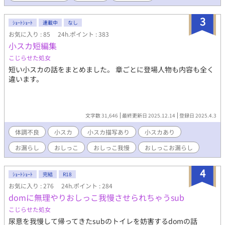
3
ｼｮｰﾄｼｮｰﾄ
連載中
なし
お気に入り : 85
24h.ポイント : 383
小スカ短編集
こじらせた処女
短い小スカの話をまとめました。 章ごとに登場人物も内容も全く
違います。
文字数 31,646
最終更新日 2025.12.14
登録日 2025.4.3
体調不良
小スカ
小スカ描写あり
小スカあり
お漏らし
おしっこ
おしっこ我慢
おしっこお漏らし
4
ｼｮｰﾄｼｮｰﾄ
完結
R18
お気に入り : 276
24h.ポイント : 284
domに無理やりおしっこ我慢させられちゃうsub
こじらせた処女
尿意を我慢して帰ってきたsubのトイレを妨害するdomの話