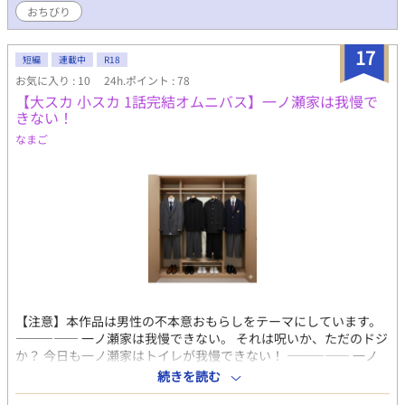
おちびり
17
短編
連載中
R18
お気に入り : 10
24h.ポイント : 78
【大スカ 小スカ 1話完結オムニバス】一ノ瀬家は我慢で
きない！
なまご
【注意】本作品は男性の不本意おもらしをテーマにしています。
――――― 一ノ瀬家は我慢できない。 それは呪いか、ただのドジ
か？ 今日も一ノ瀬家はトイレが我慢できない！ ――――― 一ノ
瀬家の父・和（38歳）、長男・光毅（大学2年）、次男・剛毅
続きを読む
（高校1年）、三男・龍毅（中学3年）はそれぞれの理由でおもら