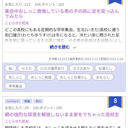
お気に入り : 212
24h.ポイント : 163
集会中おしっこ我慢している男の子の尻に足を突っ込ん
でみたら
こじらせた処女
どこの高校にもある定期的な学年集会。生北(いきた)高校に通う
和口雄介(わぐちゆうすけ)は冬になると、冷たい床に晒された足
先を前に座っている人の尻に挟む。その男の名前は吉谷陸人(よし
やりくと)。大人しくあまり喋らない陸人と高校生にして茶髪にピ
続きを読む
アスをキメている雄介、教室では交わることがない。それでもこ
の集会の時間だけ、二人は尻と足で繋がるのだ。 ある日、普段は
文字数 10,015
最終更新日 2024.2.15
登録日 2021.5.26
嫌がりながらも許してくれる陸人から拒否の意志を見せられる。
ついに怒りに耐えられなくなったのか、そう思い恐る恐る聞く
BL
小スカ
小スカ描写あり
小スカあり
お漏らし
と、トイレを我慢している、という返答で…
おしっこ
おしっこ我慢
おしっこお漏らし
おもらし
学年集会
8
ｼｮｰﾄｼｮｰﾄ
完結
R15
お気に入り : 29
24h.ポイント : 156
朝の強烈な尿意を解放しないまま家をでちゃった高校生
こじらせた処女
朝寝坊した高校生は、おしっこを済ませる暇もなく家を出てしま