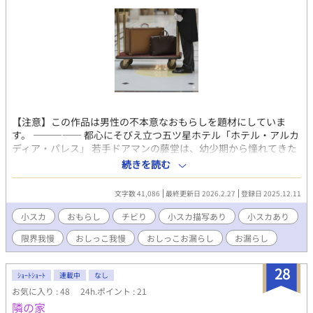
【注意】この作品は男性の不本意なおもらしを題材にしていま
す。 ――――― 都心にそびえ立つ五ツ星ホテル「ホテル・アルカ
ディア・パレス」 若手ドアマンの藤堂は、幼少期から憧れてきた
ドアマンの仕事に誇りを持っていた。 そんなある日、忙しさとハ
続きを読む
プニングの連続からトイレに抜けることが出来なかった藤堂はつ
いに……。
文字数 41,086
最終更新日 2026.2.27
登録日 2025.12.11
小スカ
おもらし
チビり
小スカ描写あり
小スカあり
限界我慢
おしっこ我慢
おしっこお漏らし
お漏らし
28
ｼｮｰﾄｼｮｰﾄ
連載中
なし
お気に入り : 48
24h.ポイント : 21
隣の家