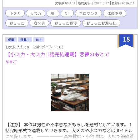
しをしてしまう。 4人が織り成す1話完結おもらしストーリー。 お
文字数 69,451
最終更新日 2026.5.17
登録日 2026.2.1
好きなシチュエーションだけつまみ食いOK！笑
小スカ
大スカ
BL
NL
ブロマンス
体調不良
おしっこ
女×男
おしっこ我慢
おしっこお漏らし
18
短編
連載中
R18
お気に入り : 8
24h.ポイント : 63
【小スカ・大スカ 1話完結連載】悪夢のあとで
なまご
【注意】 本作は男性の不本意なおもらしを題材としています。 1
話完結形式で連載していきます。 大スカや小スカなどはタイトル
にて記します。 ―――――― 高校教師・小谷潤は、大柄で筋肉質