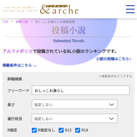
TOP
投稿小説
おしっこお漏らしの検索結果
Submitted Novels
アルファポリス
で投稿されているBL小説のランキングです。
小説の投稿はこちら
掲載条件はこちら
×検索条件をクリアする
詳細検索
フリーワード
長さ
進行状況
R指定
R指定なし
R15
R18