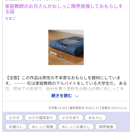
家庭教師のお兄さんがおしっこ限界我慢しておもらしす
る話
なまご
【注意】この作品は男性の不本意なおもらしを題材にしていま
す。 ――― 杠は家庭教師のアルバイトをしている大学生だ。 ある
日、初めての生徒で、自分を慕う高校生の新山の家におしっこを
我慢した状態で向かうが、トイレを借りるタイミングを掴めず窮
続きを読む
地に陥る。 【小スカ・大スカ 短編集】
https://www.alphapolis.co.jp/novel/425706168/224016413 ※
文字数 10,603
最終更新日 2026.1.17
登録日 2025.12.12
同じものが掲載してあります。 短編集へ統合するつもりでした
が、未だに読んでいただく機会が多いので、こちらを削除するの
小スカ
小スカ描写あり
小スカあり
おもらし
が申し訳なくなってしまいました。 そのため当分はこのまま残し
お漏らし
おしっこ我慢
おしっこお漏らし
限界我慢
ておこうと思います。 意見が二転三転してしまいすみません。