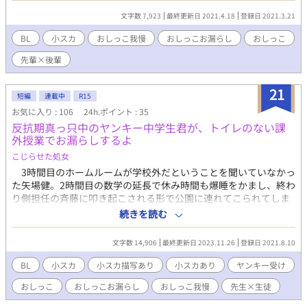
前は多田木遼、２つ年上。 園児と一緒に用を足すな。ある日の
文字数 7,923
最終更新日 2021.4.18
登録日 2021.3.21
朝礼で受けた注意は、尾北和樹に向けられたものだった。他の女
性職員の前で言われて顔を真っ赤にする和樹に、気にしないよう
BL
小スカ
おしっこ我慢
おしっこお漏らし
おしっこ
に、と多田木はいうが、保護者からのクレームだ。信用問題に関
先輩×後輩
わり、同性職員の多田木にも迷惑をかけてしまう、そう思い、そ
の日から3階の隅にある職員トイレを使うようになった。 しか
し、尾北は一日中トイレに行かなくても平気な多田木とは違い、3
21
短編
連載中
R15
時間に一回行かないと限界を迎えてしまう体質。加えて激務だ。
お気に入り : 106
24h.ポイント : 35
園児と一緒に済ませるから、今までなんとかやってこれたのだ。
反抗期真っ只中のヤンキー中学生君が、トイレのない課
それからというものの、限界ギリギリで間に合う、なんて危ない
外授業でお漏らしするよ
状況が何度か見受けられた。 ある日の紅葉が色づく頃、事件
は起こる。その日は何かとタイミングが掴めなくて、いつもより
こじらせた処女
さらに忙しかった。やっとトイレにいける、そう思ったところ
3時間目のホームルームが学校外だということを聞いていなかっ
で、前を押さえた幼児に捕まってしまい…?
た矢場健。2時間目の数学の延長で休み時間も爆睡をかまし、終わ
り側担任の斉藤に叩き起こされる形で公園に連れてこられてしま
う。トイレに行きたかった(それもかなり)彼は、バックれるフリ
続きを読む
をして案内板に行き、トイレの場所を探すも、見つからず…？
文字数 14,906
最終更新日 2023.11.26
登録日 2021.8.10
BL
小スカ
小スカ描写あり
小スカあり
ヤンキー受け
おしっこ
おしっこお漏らし
おしっこ我慢
先生×生徒