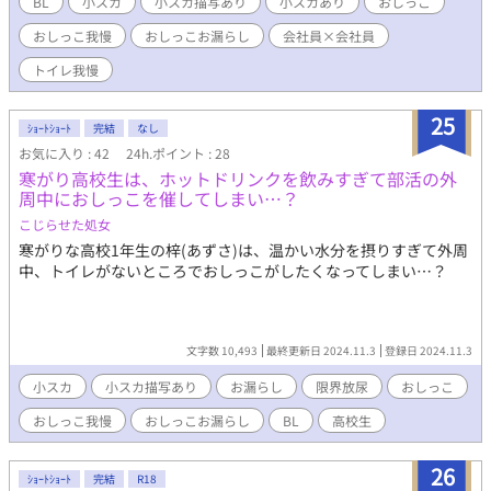
BL
小スカ
小スカ描写あり
小スカあり
おしっこ
おしっこ我慢
おしっこお漏らし
会社員×会社員
トイレ我慢
25
ｼｮｰﾄｼｮｰﾄ
完結
なし
お気に入り : 42
24h.ポイント : 28
寒がり高校生は、ホットドリンクを飲みすぎて部活の外
周中におしっこを催してしまい…？
こじらせた処女
寒がりな高校1年生の梓(あずさ)は、温かい水分を摂りすぎて外周
中、トイレがないところでおしっこがしたくなってしまい…？
文字数 10,493
最終更新日 2024.11.3
登録日 2024.11.3
小スカ
小スカ描写あり
お漏らし
限界放尿
おしっこ
おしっこ我慢
おしっこお漏らし
BL
高校生
26
ｼｮｰﾄｼｮｰﾄ
完結
R18