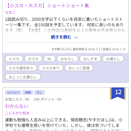
【小スカ・大スカ】ショートショート集
なまご
1話読み切り、2000文字以下くらいを目安に書いたショートスト
ーリー集です。 全100話を予定しています。 何気に長いのもあり
ます（笑） 【注意】 この作品は高校生以上の男性の不本意なおも
らしを題材としています。 BLは取り扱ったり、BL臭止まりだった
続きを読む
り、女攻めだったり、単体モノだったり、色々です。 【以下はタ
イトルに記します】 小スカ、大スカ、小大スカ(両方)、嘔吐 BL、
文字数 43,476
最終更新日 2026.2.5
登録日 2026.1.15
BL未満、CPなし(カップリングなし)、女攻め 【区分について】
・BL：恋愛関係にあるものを指します（両片思い含む） ・BL未
小スカ
大スカ
BL
おもらし
おしがま
お漏らし
満：片思いや、距離感が近いだけのものを指します ・CPなし：互
小スカ描写あり
小スカあり
おしっこ我慢
いに友情100％、赤の他人、ただのクラスメイト等のものを指し
ます ・女攻め：男女CPですが女性が攻めのものを指します
おしっこお漏らし
12
ｼｮｰﾄｼｮｰﾄ
完結
なし
お気に入り : 96
24h.ポイント : 99
わかんない
こじらせた処女
運動も勉強も人並み以上にできる、保田穂志(やすだほし)は、小
学校でも優等生扱いを受けていた。しかし、彼は気づいてしま
う。先生は、真面目にやっている生徒よりも、問題のある生徒に