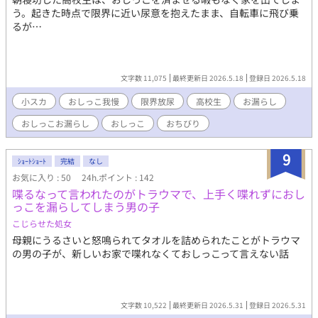
う。起きた時点で限界に近い尿意を抱えたまま、自転車に飛び乗
るが…
文字数 11,075
最終更新日 2026.5.18
登録日 2026.5.18
小スカ
おしっこ我慢
限界放尿
高校生
お漏らし
おしっこお漏らし
おしっこ
おちびり
9
ｼｮｰﾄｼｮｰﾄ
完結
なし
お気に入り : 50
24h.ポイント : 142
喋るなって言われたのがトラウマで、上手く喋れずにおし
っこを漏らしてしまう男の子
こじらせた処女
母親にうるさいと怒鳴られてタオルを詰められたことがトラウマ
の男の子が、新しいお家で喋れなくておしっこって言えない話
文字数 10,522
最終更新日 2026.5.31
登録日 2026.5.31