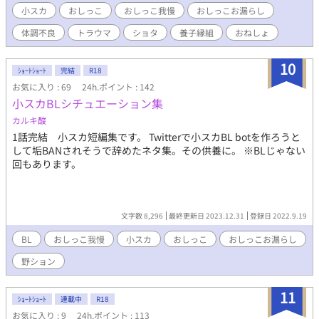
小スカ
おしっこ
おしっこ我慢
おしっこお漏らし
体調不良
トラウマ
ショタ
養子縁組
おねしょ
10
ｼｮｰﾄｼｮｰﾄ
完結
R18
お気に入り : 69
24h.ポイント : 142
小スカBLシチュエーション集
カルキ酸
1話完結 小スカ短編集です。 Twitterで小スカBL botを作ろうと
して垢BANされそうで辞めたネタ集。その供養に。 ※BLじゃない
回もあります。
文字数 8,296
最終更新日 2023.12.31
登録日 2022.9.19
BL
おしっこ我慢
小スカ
おしっこ
おしっこお漏らし
野ション
11
ｼｮｰﾄｼｮｰﾄ
連載中
R18
お気に入り : 9
24h.ポイント : 113