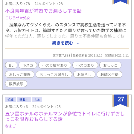
お気に入り : 78
24h.ポイント : 28
不良青年君が補習でお漏らしする話
こじらせた処女
授業なんてクソくらえ、のスタンスで高校生活を送っている不
良、万智カイトは、簡単すぎたと周りが言っていた数学の補習に
学年でただ1人、落ちてしまった。周りの不良仲間も合格してお
り、放課後遊びに行く算段を立てている。カイトも参加したく
続きを読む
て、補習をサボろうとしたけれど、数学教師である御手洗に単位
が認定できなくなると脅され、渋々ワンツーマンの補習を受ける
文字数 7,838
最終更新日 2021.5.15
登録日 2021.5.11
ことを決めた。 しかし、机に座ること自体に慣れていない彼
は、早々にトイレに行くと嘘をついて逃げ出す。しかし、ケータ
BL
小スカ
小スカ描写あり
小スカあり
おしっこ
イを忘れるという大きなミスをおかし、再び戻ることを余儀なく
おしっこ我慢
おしっこお漏らし
お漏らし
教師×生徒
されてしまう。ケータイを奪い取って帰ってしまおうとするが、
飲み物を買ってくれた御手洗に絆され、補習を受けることに決め
限界放尿
た。机に向かい、問題を数問こなしたところで体に異変が生
じ…？
27
短編
連載中
R18
お気に入り : 6
24h.ポイント : 28
五ツ星ホテルのホテルマンが多忙でトイレに行けずおし
っこを限界おもらしする話
なまご