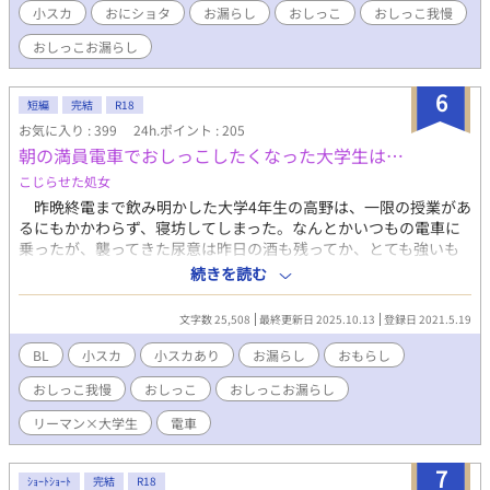
小スカ
おにショタ
お漏らし
おしっこ
おしっこ我慢
おしっこお漏らし
6
短編
完結
R18
お気に入り : 399
24h.ポイント : 205
朝の満員電車でおしっこしたくなった大学生は…
こじらせた処女
昨晩終電まで飲み明かした大学4年生の高野は、一限の授業があ
るにもかかわらず、寝坊してしまった。なんとかいつもの電車に
乗ったが、襲ってきた尿意は昨日の酒も残ってか、とても強いも
のだった。しかし満員電車。ケータイを出すことも困難なくらい
続きを読む
ぎゅうぎゅう詰め。手で前を押さえることも叶わない。そんな
時、彼の股間に一本の膝が差し込まれるとともに、その衝撃で少
文字数 25,508
最終更新日 2025.10.13
登録日 2021.5.19
しチビってしまう。 「おしっこでそうなの？」 と、耳に囁かれ、
慌ててその膝の持ち主の方を見ると、彼より10cmほど身長の高い
BL
小スカ
小スカあり
お漏らし
おもらし
サラリーマンで…？
おしっこ我慢
おしっこ
おしっこお漏らし
リーマン×大学生
電車
7
ｼｮｰﾄｼｮｰﾄ
完結
R18