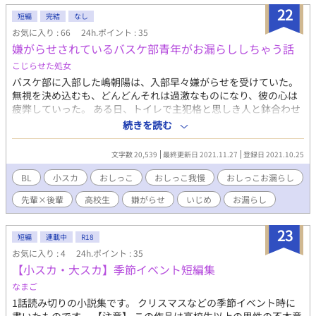
22
短編
完結
なし
お気に入り : 66
24h.ポイント : 35
嫌がらせされているバスケ部青年がお漏らししちゃう話
こじらせた処女
バスケ部に入部した嶋朝陽は、入部早々嫌がらせを受けていた。
無視を決め込むも、どんどんそれは過激なものになり、彼の心は
疲弊していった。 ある日、トイレで主犯格と思しき人と鉢合わせ
てしまう。精神的に参っていた朝陽はやめてくれと言うが、証拠
続きを読む
がないのに一方的に犯人扱いされた、とさらに目をつけられてし
まい、トイレを済ませることができないまま外周が始まってしま
文字数 20,539
最終更新日 2021.11.27
登録日 2021.10.25
い…？
BL
小スカ
おしっこ
おしっこ我慢
おしっこお漏らし
先輩×後輩
高校生
嫌がらせ
いじめ
お漏らし
23
短編
連載中
R18
お気に入り : 4
24h.ポイント : 35
【小スカ・大スカ】季節イベント短編集
なまご
1話読み切りの小説集です。 クリスマスなどの季節イベント時に