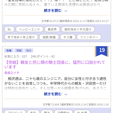
大広間に見知らぬ人々。 着ている服装も見慣れぬ服装ばかり。
様々な髪色に瞳の色。明らかに日本人ではないと分かる人々。 そ
続きを読む
んな人々が声高らかに叫ぶ言葉。 せいじょ？ せ、い、じょ？
ん？ ワァァァ！！ と歓声が上がっていたかと思えば、その歓声
文字数 92,473
最終更新日 2023.11.5
登録日 2023.10.27
は徐々に怪訝な表情と声へと変わった。 「…………せ、い、じ
ょ？」 俺の台詞だ。 聖女ってなんだよ！ 俺はオトコだー！！ 聖
BL
ハッピーエンド
異世界
美形攻め×平凡受け
女として間違えて召喚されてしまった俺。 どうすりゃ良いんだ
年下攻め×年上受け
溺愛/執着
キス魔
ファンタジー
と、そのまま王宮で飼い殺し状態だが、 なんだか護衛騎士の超絶
美形の男と仲良くなってきたと思ったら妙な方向に…… トラウマ
持ち？の超絶美形スパダリ✕平凡青年との王道ラブロマンス！？
19
長編
完結
R15
※全30話。毎日3回更新します。 ※R18回に印は入れておりませ
お気に入り : 107
24h.ポイント : 42
んのでご注意ください。 ※こちらの作品はムーンライトノベルズ
【完結】親友と同じ顔の騎士団長に、猛烈に口説かれて
にて完結済。
います
鳥居之イチ
相沢透は、二十七歳のエンジニア。自分に女性と付き合う適性
がないことを自覚しつつも、中学時代からの親友・沢田悠一だけ
は特別な存在だった。そんな悠一から結婚を告げられ、あろうこ
とか「披露宴の祝辞」を頼まれてしまう。親友の幸せを願う一方
続きを読む
で、胸に渦巻くのは言葉にできない寂しさ。それでも透は親友へ
の想いに区切りをつけるべく、最高の祝辞を贈ることを誓う。 し
文字数 72,806
最終更新日 2026.2.24
登録日 2026.1.30
かし結婚式当日、祝儀袋を手に会場へ急ぐ透を悲劇が襲った。不
慮の交通事故。薄れゆく意識の中で、伝えられなかった祝辞と親
ブロマンス
転生
魔法
冷酷騎士
BL未満