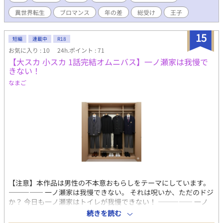
異世界転生
ブロマンス
年の差
総受け
王子
15
短編
連載中
R18
お気に入り : 10
24h.ポイント : 71
【大スカ 小スカ 1話完結オムニバス】一ノ瀬家は我慢で
きない！
なまご
【注意】本作品は男性の不本意おもらしをテーマにしています。
――――― 一ノ瀬家は我慢できない。 それは呪いか、ただのドジ
か？ 今日も一ノ瀬家はトイレが我慢できない！ ――――― 一ノ
瀬家の父・和（38歳）、長男・光毅（大学2年）、次男・剛毅
続きを読む
（高校1年）、三男・龍毅（中学3年）はそれぞれの理由でおもら