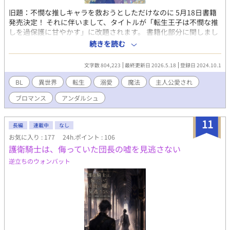
旧題：不憫な推しキャラを救おうとしただけなのに 5月18日書籍
発売決定！ それに伴いまして、タイトルが「転生王子は不憫な推
しを過保護に甘やかす」に改題されます。 書籍化部分に関しまし
ては非公開（レンタル）となります。 書籍化に伴いまして、設定
続きを読む
変更がございます。 修正はもちろんのこと、リヒトとカルロの新
エピソードも加筆しております。 web版よりも書籍版はより一層
文字数 804,223
最終更新日 2026.5.18
登録日 2024.10.1
楽しめる内容になっております。 各書店、通販サイトにて予約開
始しております。 アニメイト様、コミコミスタジオ様では購入者
BL
異世界
転生
溺愛
魔法
主人公愛され
特典もございます。 よろしくお願いします！ リヒト（金髪碧眼美
ブロマンス
アンダルシュ
幼児）が前世でプレイしていた乙女ゲーム『星鏡のレイラ』には
攻略が非常に難しくバッドエンドを迎えると陵辱監禁BL展開にな
ってしまう不憫な攻略対象がいた。 一度もカルロ（不憫攻略対
11
長編
連載中
なし
象）のハッピーエンドを迎えることができなかったリヒトは転生
お気に入り : 177
24h.ポイント : 106
した世界が『星鏡のレイラ』の世界だとわかると、推しキャラで
護衛騎士は、侮っていた団長の嘘を見逃さない
あるカルロを幸せにするべく動き出す。 リヒト… エトワール王国
の第一王子。カルロへの父性が暴走気味。 カルロ… リヒトの従
逆立ちのウォンバット
者。リヒトは神様で唯一の居場所。リヒトへの想いが暴走気味。
魔塔主… 一人で国を滅ぼせるほどの魔法が使える自由人。ある意
味厄災。リヒトを研究対象としている。 オーロ皇帝… 大帝国の皇
帝。エトワールの悍ましい慣習を嫌っていたが、リヒトの利発さ
に興味を持つ。 ナタリア… 乙女ゲーム『星鏡のレイラ』のヒロイ
ン。オーロ皇帝の孫娘。カルロとは恋のライバル。