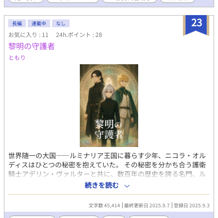
23
長編
連載中
なし
お気に入り : 11
24h.ポイント : 28
黎明の守護者
ともり
世界随一の大国——ルミナリア王国に暮らす少年、ニコラ・オル
ディスはひとつの秘密を抱えていた。 その秘密を分かち合う護衛
騎士アデリン・ヴァルターと共に、数百年の歴史を誇る名門、ル
ミナリア王立学院へと潜入する。 そこで彼らが出会ったのは、第
続きを読む
一王子アルヴァン・エルディナ・ルミナリア。 三人の邂逅は、や
がて国の行く末をも揺るがす絆へと繋がっていく。 純真腹黒王子
文字数 45,414
最終更新日 2025.9.7
登録日 2025.9.3
+ 寡黙忠義騎士 × 強気美人少年 ※BL要素は薄めですが主人公愛