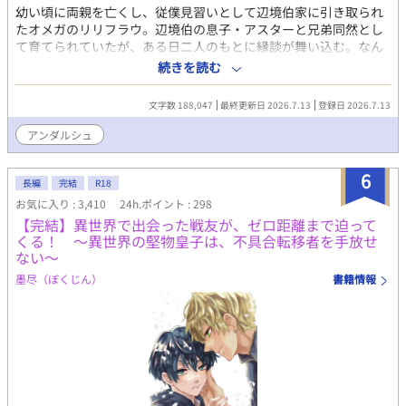
幼い頃に両親を亡くし、従僕見習いとして辺境伯家に引き取られ
たオメガのリリフラウ。辺境伯の息子・アスターと兄弟同然とし
て育てられていたが、ある日二人のもとに縁談が舞い込む。なん
と、相手は第四王子と侯爵令息だった。アスターから身分を入れ
続きを読む
替わって互いの婚約者候補を見極めようと言われ、しぶしぶ引き
受けたリリフラウ。だが、婚約者候補の一人、リドリーを見た瞬
文字数 188,047
最終更新日 2026.7.13
登録日 2026.7.13
間、リリフラウはヒートを迎えてしまう。第四王子らしき彼は、
リリフラウの運命の番だった！ さらに、リリフラウの婚約者候
アンダルシュ
補のはずの、侯爵令息ウィンダムがアスターの運命の番だと判
明。身分を偽ったままという罪悪感を抱えながらも、リリフラウ
6
は本能からリドリーに惹かれていき……!? 嘘から始まる、切な
長編
完結
R18
く甘いラブロマンス！
お気に入り : 3,410
24h.ポイント : 298
【完結】異世界で出会った戦友が、ゼロ距離まで迫って
くる！ ～異世界の堅物皇子は、不具合転移者を手放せ
ない～
墨尽（ぼくじん）
書籍情報