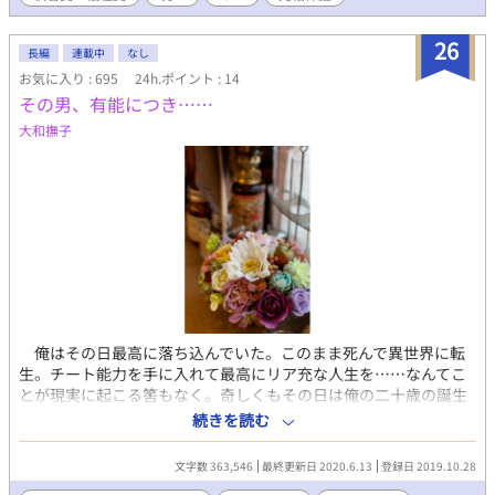
一文紹介 頭の回る小柄な受けが、攻めの一途な愛に身も心も翻弄
子。 心を開かない彼にはなにやら理由があるようで……。 国の闇
されつつも気持ちを隠して、力尽くでハッピーエンドを勝ち取る
のせいで孤独に生きて来た王子が、口の悪い生意気な騎士に戸惑
26
長編
連載中
なし
お話。
いながらも、次第に心を開いていったとき、初めて愛を知るのだ
お気に入り : 695
24h.ポイント : 14
が……。 切なくも真実の愛を掴み取る王道ラブロマンス！ ※R18
その男、有能につき……
回に印を入れていないのでご注意ください。 ※こちらの作品はム
ーンライトノベルズにも掲載しております。 ※完結保証 ※全３８
大和撫子
×２話、ムーンさんに合わせて一話が長いので、こちらでは２分
割しております。 ※毎日７話更新予定。
俺はその日最高に落ち込んでいた。このまま死んで異世界に転
生。チート能力を手に入れて最高にリア充な人生を……なんてこ
とが現実に起こる筈もなく。奇しくもその日は俺の二十歳の誕生
日だった。初めて飲む酒はヤケ酒で。簡単に酒に呑まれちまった
続きを読む
俺はフラフラと渋谷の繁華街を彷徨い歩いた。ふと気づいたら、
全く知らない路地（？）に立っていたんだ。そうだな、辺りの建
文字数 363,546
最終更新日 2020.6.13
登録日 2019.10.28
物や雰囲気でいったら……ビクトリア調時代風？ て、まさかな