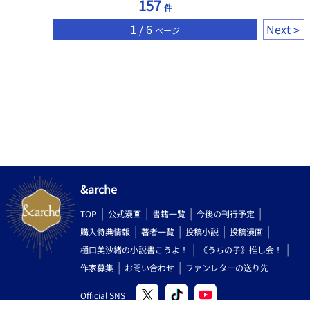
157
件
1
/ 6
Next
ページ
&arche
TOP
公式漫画
書籍一覧
今後の刊行予定
購入特典情報
著者一覧
投稿小説
投稿漫画
樋口美沙緒の小説書こうよ！
《うちの子》推し会！
作家募集
お問い合わせ
ファンレターの送り先
Official SNS