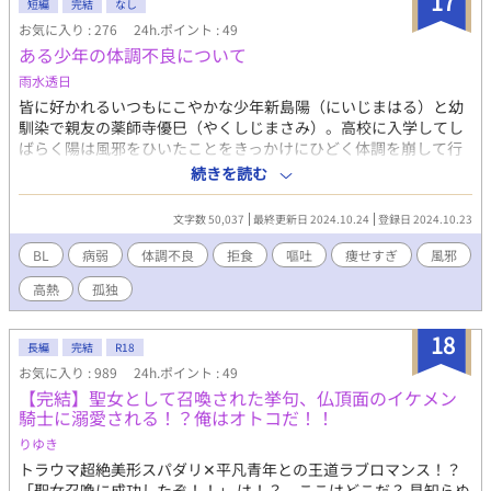
17
短編
完結
なし
お気に入り : 276
24h.ポイント : 49
ある少年の体調不良について
雨水透日
皆に好かれるいつもにこやかな少年新島陽（にいじまはる）と幼
馴染で親友の薬師寺優巳（やくしじまさみ）。高校に入学してし
ばらく陽は風邪をひいたことをきっかけにひどく体調を崩して行
く……。 BLもしくはブロマンス小説。 体調不良描写があります。
続きを読む
文字数 50,037
最終更新日 2024.10.24
登録日 2024.10.23
BL
病弱
体調不良
拒食
嘔吐
痩せすぎ
風邪
高熱
孤独
18
長編
完結
R18
お気に入り : 989
24h.ポイント : 49
【完結】聖女として召喚された挙句、仏頂面のイケメン
騎士に溺愛される！？俺はオトコだ！！
りゆき
トラウマ超絶美形スパダリ✕平凡青年との王道ラブロマンス！？
「聖女召喚に成功したぞ！！」 は！？ ここはどこだ？ 見知らぬ