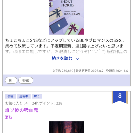
ちょこちょこSNSなどにアップしているBLやブロマンスのSSを、
集めて放流しています。不定期更新、週1回は上げたいと思いま
す。ほぼエロ無しですが、お暇潰しにどうぞ(*´▽｀*) 既存作品の
CP中心ですが、たまにプロットを立てている最中のCPや、稀に全
続きを読む
くのオリジナルも登場します。単発で楽しんでいただけるよう
に、既存作品の登場人物には、解説を入れておこうと思います。
文字数 256,860
最終更新日 2026.8.7
登録日 2024.4.6
BL
短編
8
長編
連載中
R15
お気に入り : 4
24h.ポイント : 228
誰ソ彼の吸血鬼
酒麩