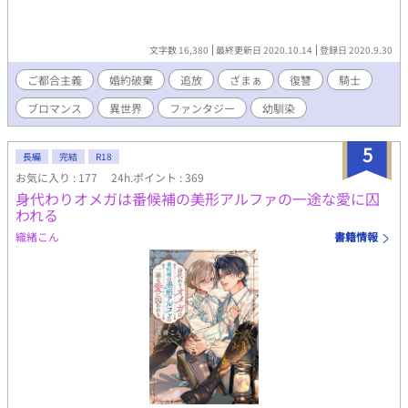
文字数 16,380
最終更新日 2020.10.14
登録日 2020.9.30
ご都合主義
婚約破棄
追放
ざまぁ
復讐
騎士
ブロマンス
異世界
ファンタジー
幼馴染
5
長編
完結
R18
お気に入り : 177
24h.ポイント : 369
身代わりオメガは番候補の美形アルファの一途な愛に囚
われる
織緒こん
書籍情報