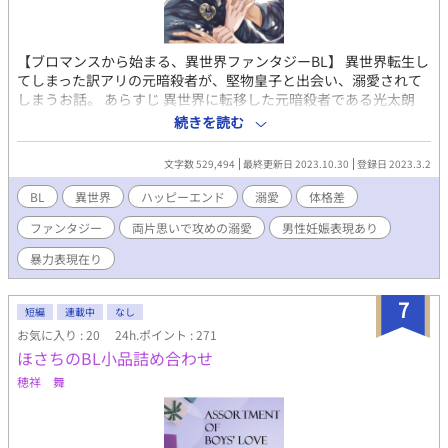
【ブロマンスから始まる、異世界ファンタジーBL】 異世界転生し
てしまった訳アリの元暗殺者が、堅物皇子と出会い、溺愛されて
しまうお話。 あらすじ 異世界に転移した元暗殺者である光太朗
は、戦場で国の皇子リーリュイと出会う 二人は妙に馬が合い、戦
続きを読む
友と認め合うほどの仲になった なんだかんだあって離れ離れにな
った後、再会したリーリュイが何だかおかしい 戦友の距離感っ
文字数 529,494
最終更新日 2023.10.30
登録日 2023.3.2
て、どれくらい？こんなに近いのか？ そんなこんなで光太朗に執
着する聖魔導士まで現れて、ますます事態はこじれていく 戦友の
BL
異世界
ハッピーエンド
溺愛
体格差
距離感が掴めないまま二人は絆を深めていくも、光太朗には二人
ファンタジー
両片思いで攻めの溺愛
男性妊娠表現あり
の恋路を邪魔するほどの、隠された過去があった 戦友の壁を打ち
破る堅物皇子リーリュイ × 無自覚無鉄砲な光太朗の じれじれな
暴力表現在り
恋のお話 ※ご注意 〇二人が恋に落ちるのはかなり先です。それま
では両片思いのようなじれじれが続きます。 〇ファンタジー色が
7
強い作品です。 〇受けの光太朗は、ずっと強気です。やんちゃ
短編
連載中
なし
（２５歳→３０歳）な強気。 〇性描写もずっとずっと先になりま
お気に入り : 20
24h.ポイント : 271
すが、１８禁タグは初めから付けておきます。 〇男性妊娠表現あ
ほさちのBL小品詰め合わせ
りです！苦手な方は避けましょう 〇かなりの長編です！！ 感想の
穂祥 舞
返信は遅くなりますが、毎回噛み締めながら読んでいます。あり
がとうございます。