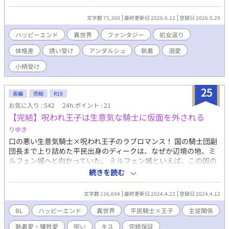
は、甘いマスクにデカいガタイのずっしり重たいド執着タイプ。
でも基本紳士。 受けは9歳まで女子として女装して暮らしていた
文字数 75,360
最終更新日 2026.6.12
登録日 2026.5.29
ため、攻めには女子だったと思われていて、 16年後に男の姿で名
前も変えていた受けを見た攻めは再開を望んでいた相手だと気づ
ハッピーエンド
異世界
ファンタジー
処女返り
かず、 よく似た雰囲気の男性が体を売ってると知って、ぜひ一度
体格差
誘い受け
アンダルシュ
執着
溺愛
抱かせてほしいと金を積んで抱くものの すっかりハマってしまっ
て、他の奴には抱かれないでくれと大金を積んで懇願します。 痛
小柄受け
そうな過去の匂わせはそこそこあるものの、実際に痛いシーンは
ほとんどありません。 戦闘による出血シーンはちょこっとありま
25
す。 年齢制限要素としては、監禁、拘束、陵辱、緊縛が含まれま
長編
完結
R18
す。 年齢制限シーンにはタイトルに*が、未満だけどそんな感じの
お気に入り : 542
24h.ポイント : 21
雰囲気のところには（*）がついています。 ◆商業式作品紹介◆
【完結】呪われ王子は生意気な騎士に仮面を外される
情報と体を売って生計を立てる25歳の美しく小柄な青年ゼスは、
りゆき
幼い頃ゼスを拾ってくれた貧乏孤児院に、稼ぎから差し入れを届
ける日々を送っていた。 栄養不足から小柄なまま大人になったゼ
口の悪い生意気騎士×呪われ王子のラブロマンス！ 国の騎士団副
スの細い体は、そちらの趣味の男によく売れたが、特殊性癖持ち
団長まで上り詰めた平民出身のディークは、なぜか辺境の地、ミ
の警備隊長にもまた異常な執着を向けられていた。 その頃、横暴
ルフェン城へと向かっていた。 ミルフェン城といえば、この国の
な警備兵が好き放題に暴れるゼスの町へ、王都より視察隊が派遣
第一王子が暮らす城として知られている。 なぜ第一王子ともあろ
続きを読む
される。 視察隊として町に潜入したひとりに、ゼスが昔生き別れ
うものがそのような辺境の地に住んでいるのか、その理由は誰も
た義兄ギルフォードがいた。 情報を買いにゼスの元を訪れたギル
知らないが、世間一般的には第一王子は「変わり者」「人嫌い」
文字数 136,694
最終更新日 2024.4.22
登録日 2024.4.12
フォードは、愛する人によく似たゼスを抱きたいと言い出して
「冷酷」といった噂があるため、そのような辺境の地に住んでい
――……。 ◆帯 受けを守りたくて離したくなくて仕方ないド執着
るのだろうと言われていた。 そんな噂のある第一王子の近衛騎士
BL
ハッピーエンド
異世界
平民騎士×王子
主従関係
攻め×大切な物を守るためなら身を引いて自分を犠牲にするタイ
に任命されてしまったディークは不本意ながらも近衛騎士として
執着愛・犠牲愛
呪い
キス
完結保証
プの受けの、秘密だらけの無自覚追いかけっこラブロマンス。 ◆
奮闘していく。 数少ない使用人たちとひっそり生きている第一王