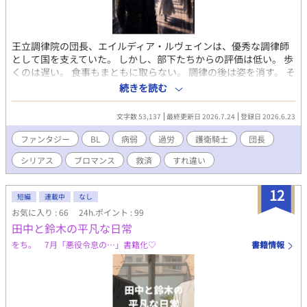
王立調律院の団長、エイルディア・ルヴェインは、優秀な調律師
として国を支えていた。 しかし、部下たちからの評価は低い。 歩
くのは遅い。 食事もまともに取らない。 調律の後は姿を消す。 そ
んな姿から、「怠けている団長」と陰口を叩かれていた。 新たに
続きを読む
護衛として配属された騎士ヴァルト・レグナもまた、その噂を信
じていた一人だった。 だがある日、体調を崩しながらも「大丈夫
文字数 53,137
最終更新日 2026.7.24
登録日 2026.6.23
です」と笑う団長の異変に気付く。 誰よりも怠けているように見
えたその男は、本当にそうなのか。 侮っていた団長の嘘を追うう
ファンタジー
BL
病弱
過労
護衛騎士
団長
ちに、ヴァルトは王立調律院に隠された現実を知っていく。
シリアス
ブロマンス
救済
すれ違い
12
短編
連載中
なし
お気に入り : 66
24h.ポイント : 99
田中と鈴木の平凡な日常
をち。 7月「悪役令息の…」書籍化♡
書籍情報