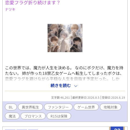
か、それとも面影を重ねた悠一なのか。 前世で伝えられなかっ
恋愛フラグ折り続けます？
た想いと、今世で向けられる傲慢なまでの愛。 二つの世界の感
ナツキ
情が交錯する中、再び過酷な討伐遠征の幕が上がる――。 ※この
作品は他サイトでも投稿しております。
この世界では、魔力が人生を決める。 なのにボクだけ、魔力を持
たない。 姉が作った18禁乙女ゲームへ転生してしまったボクは、
恋愛フラグを避けながら平穏な人生を目指す予定だった。 しか
し、攻略対象とのイベントが進むうちに、いつしか沼っていく自
続きを読む
分がいる。 ボクはいったい、誰とハッピーエンドを迎えるのだろ
う？ 失われた魔力、書き換わる運命、そして誰にも知られてはい
文字数 46,261
最終更新日 2026.8.5
登録日 2026.6.19
けない”銀月”の秘密。 運命に抗う異世界BLファンタジー。 第二
章『魔法学園』編は7/25開始、全14話。
BL
異世界転生
ファンタジー
ゲーム世界
攻略対象
魔法
ブロマンス
R15は保険