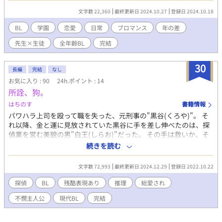
不良少年 の鳴海リュウ とも交流する。 この物語は、若槻アキト
文字数 22,360
最終更新日 2024.10.27
登録日 2024.10.18
が生徒たちの抱える深い問題や心の傷と真摯に向き合っていく姿
を描く。 昔作ったノベルゲームを原作に加筆訂正してみました。
BL
学園
恋愛
日常
ブロマンス
年の差
先生×生徒
全年齢BL
完結
30
長編
完結
なし
お気に入り : 90
24h.ポイント : 14
所詮、狗。
はちのす
書籍情報
パワハラ上司を殴って職を失った、元刑事の"黒谷(くろや)"。 そ
れ以降、金と運に見放されていた黒谷に手を差し伸べたのは、探
偵業を営む美貌の男"白王(しらお)"だった。 その手は救いか、そ
れとも獲物を捕らえんとする罠か。 事件解決のため、凸凹コンビ
続きを読む
の共同生活が始まる。 推理×BL ※事件として残酷表現あり ※ブ
ロマンス ※複数人から激重感情を寄せられるタイプの主人公
文字数 72,993
最終更新日 2024.12.29
登録日 2022.10.22
探偵
BL
残酷表現あり
推理
総愛され
不憫主人公
現代BL
完結