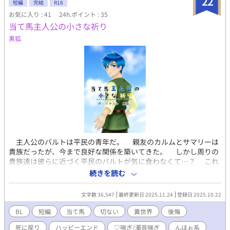
22
短編
完結
R18
お気に入り : 41
24h.ポイント : 35
当て馬主人公の小さな祈り
黒狐
主人公のバルトは平民の青年だ。 親友のカルムとサマリーは
貴族だったが、今まで良好な関係を築いてきた。 しかし周りの
貴族達は彼らに近づく平民のバルトが気に食わなくて…？ これ
は親友に誤解され、彼らがくっつく為の当て馬にされてしまった
続きを読む
哀れな青年、バルトの切ないお話。死ネタ、if展開ありです。BL
カテゴリーですが、本編はほんのりとしたブロマンスです。 ⭐︎
文字数 36,547
最終更新日 2025.11.24
登録日 2025.10.22
本編、ifの話には性的な表現はありませんが、番外編でがっつり
描写が入るので、R-18になっています。 性描写のある話には※が
BL
短編
当て馬
切ない
異世界
後悔
ついています。
死に戻り
ハッピーエンド
♡喘ぎ/濁音喘ぎ
んほぉ系