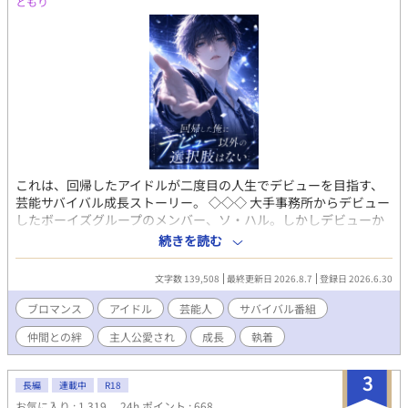
ともり
これは、回帰したアイドルが二度目の人生でデビューを目指す、
芸能サバイバル成長ストーリー。 ◇◇◇ 大手事務所からデビュー
したボーイズグループのメンバー、ソ・ハル。しかしデビューか
らわずか一年でグループは解散し、夢も未来も失ってしまう。 絶
続きを読む
望の中で目を覚ますと、今から三年前の過去に回帰していた。そ
して能力を数値化する謎のシステムまで現れる。 システムからの
文字数 139,508
最終更新日 2026.8.7
登録日 2026.6.30
メインクエストは韓国最高峰のサバイバルオーディション番組
『PRODUCE:NOVA』で、最終順位七位以内に入り、デビューする
ブロマンス
アイドル
芸能人
サバイバル番組
こと。 回帰前の経験とシステムを武器に、今度こそ最高の仲間た
仲間との絆
主人公愛され
成長
執着
ちとデビューを掴み取る！ ※オリジナルの設定を用いているた
め、実際のサバイバル番組と異なる点が多々ございます
3
長編
連載中
R18
お気に入り : 1,319
24h.ポイント : 668