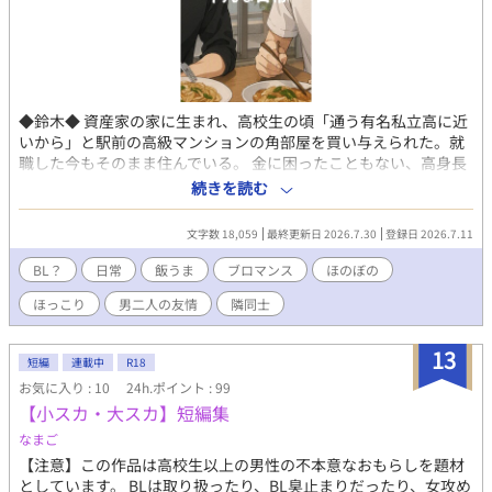
◆鈴木◆ 資産家の家に生まれ、高校生の頃「通う有名私立高に近
いから」と駅前の高級マンションの角部屋を買い与えられた。就
職した今もそのまま住んでいる。 金に困ったこともない、高身長
高学歴、運動神経抜群のイケメンで、女性にモテる一方、同性か
続きを読む
らは妬まれ、本当の友人と呼べるようなものは居なかった。 男同
士の友情に免疫がなく、憧れている。 ◆田中◆ 長野の田舎で伸び
文字数 18,059
最終更新日 2026.7.30
登録日 2026.7.11
伸びと育つ。就職を機に上京し、鈴木のマンションの隣の部屋に
越してきた。 都会生活に緊張していたが、鈴木と出会ったことで
BL？
日常
飯うま
ブロマンス
ほのぼの
毎日を楽しむゆとりができた。 こんな鈴木と田中が出会い、いつ
ほっこり
男二人の友情
隣同士
しか毎週のように一緒に食事をするように。 そんな男二人のほの
ぼの飯うまブロマンス。 ※※※ 「終末世界で飯を食う～鈴木と田
中の平凡な日常～」のスピンオフ。 これだけでも読めます。
13
短編
連載中
R18
お気に入り : 10
24h.ポイント : 99
【小スカ・大スカ】短編集
なまご
【注意】この作品は高校生以上の男性の不本意なおもらしを題材
としています。 BLは取り扱ったり、BL臭止まりだったり、女攻め