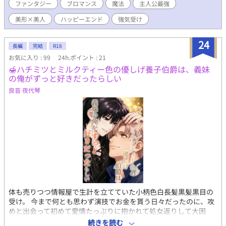
され要素あり ※AIと合作して作った作品になります(AI:自分=6:4)
ファンタジー
ブロマンス
魔法
主人公最強
設定や登場人物、話の流れは原案として出し できた文章に訂正を
美形×美人
ハッピーエンド
強気受け
入れていく形で作成しています 問題があれば教えてください
24
長編
完結
R18
お気に入り : 99
24h.ポイント : 21
🍯ハチミツとミルクティー色の優しげ養子伯爵は、義妹
の俺がずっと好きだったらしい
良音 夜代琴
体も売りつつ情報屋で生計を立てていた小柄色白長髪黒髪黒目の
受け。 今まで何とも思わず演技でお金を貰う日々だったのに、攻
めと出会って初めて愛情たっぷりに抱かれて処女返りして大困
惑。感じてしまう自分に動揺して怖がる受けが可愛いです!! 攻め
続きを読む