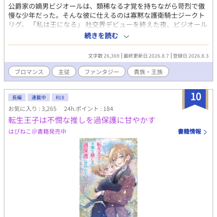
公爵家の嫡男ビジオールは、類稀なる才覚を持ちながら苛烈で傲
慢な少年だった。そんな彼に仕えるのは寡黙な護衛騎士ジークト
リグ。 「私は王になる」 社交界デビューを終えた夜、ビジオール
はジークトリグにそう告げた。 現王家への反感を抱く貴族レング
続きを読む
ラット、行き場を失った元傭兵たち……各々の望みを見抜き傘下
に引き入れながら、ビジオールは密やかな叛逆を始める。しかし
文字数 26,369
最終更新日 2026.8.7
登録日 2026.8.3
王宮に影を落とすその計画は、やがてビジオール自身にも過去の
影を突きつけていく。 ※直接的な描写はありませんが、性的被
ブロマンス
主従
ファンタジー
貴族・王族
害・暴力に関する表現を含みます。 ※BLというよりはブロマンス
寄りです
10
長編
連載中
R18
お気に入り : 3,265
24h.ポイント : 184
転生王子は不憫な推しを過保護に甘やかす
はぴねこ＠書籍発売中
書籍情報