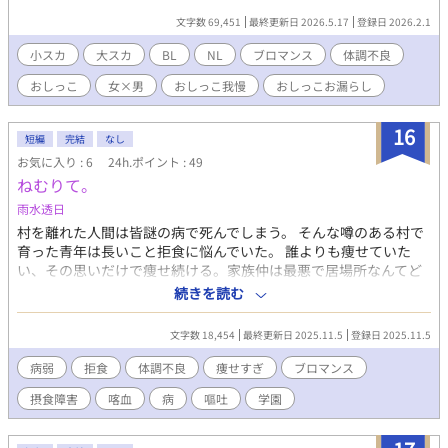
しをしてしまう。 4人が織り成す1話完結おもらしストーリー。 お
文字数 69,451
最終更新日 2026.5.17
登録日 2026.2.1
好きなシチュエーションだけつまみ食いOK！笑
小スカ
大スカ
BL
NL
ブロマンス
体調不良
おしっこ
女×男
おしっこ我慢
おしっこお漏らし
16
短編
完結
なし
お気に入り : 6
24h.ポイント : 49
ねむりて。
雨水透日
村を離れた人間は皆謎の病で死んでしまう。 そんな噂のある村で
育った青年は長いこと拒食に悩んでいた。 誰よりも痩せていた
い、その思いだけで痩せ続ける。家族仲は最悪で居場所なんてど
こにもなかった。そんな彼をやがて一人の教師が見つける。青年
続きを読む
が特別な存在になれた瞬間だった。 ※体調不良描写があります※
ブロマンス小説です
文字数 18,454
最終更新日 2025.11.5
登録日 2025.11.5
病弱
拒食
体調不良
痩せすぎ
ブロマンス
摂食障害
喀血
病
嘔吐
学園