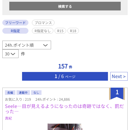
フリーワード
ブロマンス
R指定
R指定なし
R15
R18
件
157
件
1
/ 6
Next
ページ
1
長編
連載中
なし
お気に入り : 219
24h.ポイント : 24,886
Seele―目が見えるようになったのは奇跡ではなく、罰だ
った―
真紀