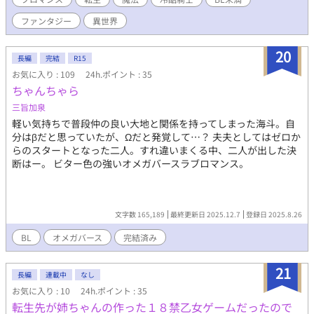
友への祝福を呟き、透の人生は幕を閉じたはずだった。 次に目
ファンタジー
異世界
を覚ました時、透は異世界で「トーラス・オルシルク」として転
生していた。 剣と魔法が支配するその世界で、トーラスは剣の
才能こそ皆無だったものの、魔法の「付与」と「修復」において
20
長編
完結
R15
類まれなる適性を見せる。前世のエンジニアとしての緻密な思考
お気に入り : 109
24h.ポイント : 35
を活かし、武器の属性付与や戦場での簡易修復を行うサポート魔
ちゃんちゃら
術師として成長した彼は、第一騎士団の魔法付与課に配属され
る。 転機は、魔物討伐遠征への同行だった。後方支援のお荷物
三旨加泉
だと侮る周囲の声を、圧倒的な実力と献身的なサポートで黙らせ
軽い気持ちで普段仲の良い大地と関係を持ってしまった海斗。自
ていくトーラス。そんな彼の噂を聞きつけ、視察に現れたのが第
分はβだと思っていたが、Ωだと発覚して…？ 夫夫としてはゼロか
三騎士団の団長・リオ・クライシスだった。 最強と名高く、仕
らのスタートとなった二人。すれ違いまくる中、二人が出した決
事の出来ない部下には冷酷なことで知られるリオ。しかし、その
断はー。 ビター色の強いオメガバースラブロマンス。
顔を見た瞬間、トーラスは戦慄する。リオは、前世で死ぬまで想
い続けていた親友・悠一と瓜二つだったのだ。 激しい動揺から
窮地に陥ったトーラスだったが、身を挺して自分を庇ったリオを
咄嗟に治癒魔法で救う。戦場を駆けるトーラスの瞳と確かな実力
文字数 165,189
最終更新日 2025.12.7
登録日 2025.8.26
に魅了されたリオは、遠征後、周囲が驚愕する行動に出る。なん
と、第一騎士団のエリートであるトーラスを、自分の部隊へ引き
BL
オメガバース
完結済み
抜くと宣言したのだ。 そこから始まったのは、リオによる猛烈
なアプローチだった。食堂で隣を陣取り、寮まで送り届ける
21
長編
連載中
なし
日々。冷酷なはずの団長が見せる、自分だけに向けられた強引で
情熱的な執着。 「お前を他の誰かに渡す気はない」 その言葉に、
お気に入り : 10
24h.ポイント : 35
トーラスの心は激しく揺れ動く。自分が見ているのはリオなの
転生先が姉ちゃんの作った１８禁乙女ゲームだったので