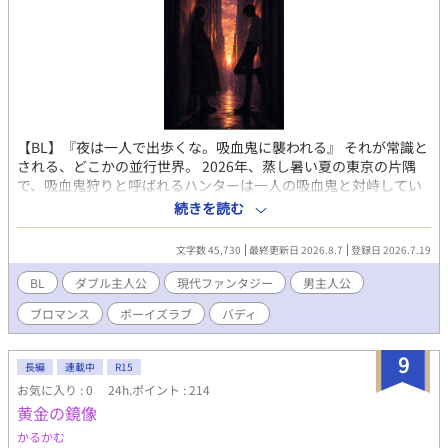
【BL】『夜は一人で出歩くな。吸血鬼に襲われる』 それが常識と
される、どこかの並行世界。 2026年、蒸し暑い夏の東京の片隅
で、吸血鬼狩りと呼ばれるハンターは一人の吸血鬼と対峙してい
た。 吸血鬼は陽の光に触れると死に至る。 だが、黄昏刻に現れる
続きを読む
異質な個体がそこにいた。 吸血行動の後、獲物となった人間を殺
さず生かしておく、奇妙な性質を持った男だった。 「俺は、噛ん
文字数 45,730
最終更新日 2026.8.7
登録日 2026.7.19
で良いかと聞きましたよ」 「どこで」 「ベッドの上で」 人を殺
さない吸血鬼と、吸血鬼を殺したいハンター。 陽は沈み、短い夜
BL
ダブル主人公
現代ファンタジー
男主人公
が始まった。 -------------------------------------- 毎日更新予定。全二
ブロマンス
ボーイズラブ
バディ
十一話+番外編三話。 完結分まで予約投稿済。 一話あたり2000字
前後を目安に執筆しております。 露骨な性的描写はありません
が、接吻・首からの吸血等の描写を含みます。苦手な方はご注意
9
長編
連載中
R15
ください。
お気に入り : 0
24h.ポイント : 214
黄金の鏡像
かるかむ