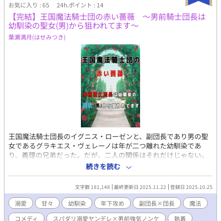
お気に入り : 65
24h.ポイント : 14
サビの五能」な俺……果たしてこのまま皇子の寵愛を受け続ける
事が出来るんだろうか？ 更には、第一王子も登場。まるで第二
【完結】王国魔法騎士団の赤い薔薇 〜男前騎士団長は
幼馴染の聖女(男)から狙われてます〜
王子に対抗するかのように俺を引き抜こうとしてみたり、波乱の
予感しかしない。どうなる？ 俺？！
葉瀬満月(はせみつき)
王国魔法騎士団長のイグニス・ローゼンと、副団長であり男の聖
女であるグラキエス・ヴェレーノは年が二つ離れた幼馴染であ
り、義理の兄弟だった。だが、二人の関係はそれだけじゃない。
約十五年間、グラキエスはイグニスに片思いをしている。気持ち
続きを読む
を自覚してすぐにアプローチしたグラキエスは、隙あらばボディ
タッチをしてくる変態聖女に大変身を遂げる。 そんな二人を見兼
文字数 181,148
最終更新日 2025.11.22
登録日 2025.10.25
ねた妹アクアが、「押して駄目なら引いてみろ」作戦を提案。そ
の日を境に同性にまったく興味のなかったイグニスはグラキエス
溺愛
甘々
幼馴染
年下攻め
副団長×団長
魔法
を意識し始めて……。 スキンシップが激しくなるほど、薔薇の魔
コメディ
スパダリ溺愛ヤンデレ×男前強気ノンケ
執着
法を使うイグニスにお仕置きされて蔓で縛られるグラキエスだっ