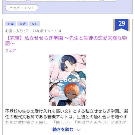
たが、経験豊富さで徐々に絡め取る側へ――。 世界共通の敵であ
ハッピーエンド
る闇魔法結社の陰謀を、薔薇の精霊魔法で凌駕するイグニスと、
聖女の力で支えるグラキエスの重い愛(ときにシリアス)が織りな
29
すBLファンタジー！ スパダリ溺愛ヤンデレ副団長×男前強気ノン
短編
完結
なし
ケ団長のじれじれラブロマンス！ ✦全43話(番外編有)完結済。
お気に入り : 7
24h.ポイント : 14
✦BL処女作です！ 温かい目で読んでもらえたら嬉しいです。(少し
【完結】私立せせらぎ学園 〜先生と生徒の恋愛未満な物
でも推せる！同志、ファンと感じたら、ブクマして貰えると大変
語〜
嬉しいです！) ✦R18回や、要素(ボディタッチ)に印はつけていま
フェア
せん。攻め以外から、お触り程度のボディタッチ有り。 ✦本番で
はないですが、攻め以外の軽め、性的描写に近いシーンには
『※』マークをつけているのでご注意下さい。 ✦◯.5輪…番外編
となります。主にグラキエス編。それ以外、本編とは繋がってい
ません。 ✦番外編…本当の本編外になります。 ✦本編完結後、後
日談or番外編を書く場合は、短編集などで新規投稿するかもで
す。 ©2026 kurehaCorp. 【無断転載使用AI学習全て禁止】All
rights reserved. 投稿日：2025年10月25日 完結日：2025年11月
22日
不登校の生徒の受け入れを謳い文句とする私立せせらぎ学園。 新
任の現代文教師である若槻アキトは、生徒との触れ合いを増やす
ために教師寮に入居し、「優しい」「お母さんみたい」と慕われ
る存在である。 彼が向き合うのは、声優志望で儚げな少年、天音
続きを読む
レイ。 また、授業中に大声を出したり教師の胸倉を掴んだりする