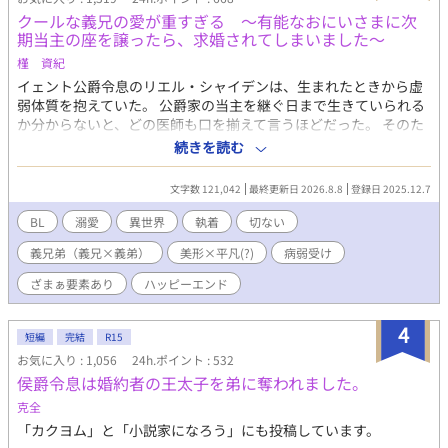
クールな義兄の愛が重すぎる ～有能なおにいさまに次
期当主の座を譲ったら、求婚されてしまいました～
槿 資紀
イェント公爵令息のリエル・シャイデンは、生まれたときから虚
弱体質を抱えていた。 公爵家の当主を継ぐ日まで生きていられる
か分からないと、どの医師も口を揃えて言うほどだった。 そのた
め、リエルの代わりに当主を継ぐべく、分家筋から養子をとるこ
続きを読む
とになった。そうしてリエルの前に表れたのがアウレールだっ
た。 アウレールはリエルに献身的に寄り添い、懸命の看病にあた
文字数 121,042
最終更新日 2026.8.8
登録日 2025.12.7
った。 その甲斐あって、リエルは奇跡の回復を果たした。 そし
て、リエルは、誰よりも自分の生存を諦めなかった義兄の虜にな
BL
溺愛
異世界
執着
切ない
った。 義兄は容姿も能力も完全無欠で、公爵家の次期当主として
義兄弟（義兄×義弟）
美形×平凡(?)
病弱受け
文句のつけようがない逸材だった。 そんな義兄に憧れ、その後を
追って、難関の王立学院に合格を果たしたリエルだったが、入学
ざまぁ要素あり
ハッピーエンド
直前のある日、現公爵の父に「跡継ぎをアウレールからお前に戻
す」と告げられ――――。 完璧な義兄×虚弱受け すれ違いラブ
4
ロマンス
短編
完結
R15
お気に入り : 1,056
24h.ポイント : 532
侯爵令息は婚約者の王太子を弟に奪われました。
克全
「カクヨム」と「小説家になろう」にも投稿しています。