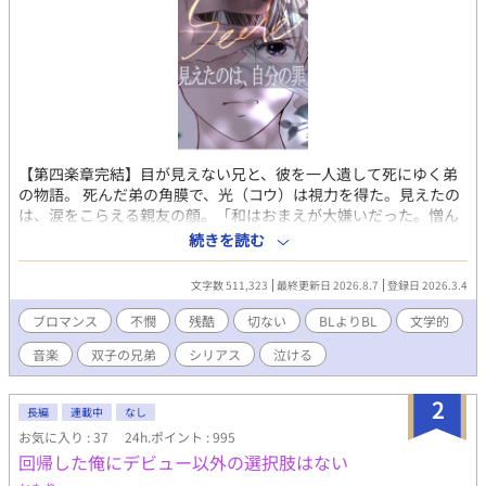
【第四楽章完結】目が見えない兄と、彼を一人遺して死にゆく弟
の物語。 死んだ弟の角膜で、光（コウ）は視力を得た。見えたの
は、涙をこらえる親友の顔。「和はおまえが大嫌いだった。憎ん
でた。だからおまえに目をくれたんだよ」光が歌をやめたのは、
続きを読む
その日からだ。 あの人が泣きながら殴るたび、光は願う。「どう
か明日は、早く壊れてしまえますように」と。 光は音楽を捨て、
文字数 511,323
最終更新日 2026.8.7
登録日 2026.3.4
達哉は涙を隠せないまま、二人は同じ世界に立ち続ける。 これ
は、赦しのない世界で、それでも生きようとする者たちの物語。
ブロマンス
不憫
残酷
切ない
BLよりBL
文学的
ブロマンス寄りですがBL好きな方に読んで欲しい作品です。 「ノ
音楽
双子の兄弟
シリアス
泣ける
ンケを堕とすノンケ」が好物の方、ぜひどうぞ。
2
長編
連載中
なし
お気に入り : 37
24h.ポイント : 995
回帰した俺にデビュー以外の選択肢はない