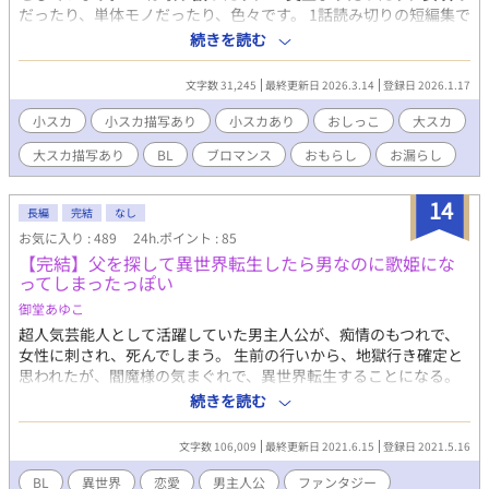
だったり、単体モノだったり、色々です。 1話読み切りの短編集で
す。 続編があるものもありますが、その場合は章でまとめるか、
続きを読む
別でシリーズを立ち上げるようにします。 【以下は章で分類しま
す】 小スカ、大スカ、小大スカ(両方)、嘔吐 【以下はタイトルに
文字数 31,245
最終更新日 2026.3.14
登録日 2026.1.17
記します】 BL、BL未満、CPなし(カップリングなし)、女攻め
【区分について】 ・BL：恋愛関係にあるものを指します（両片思
小スカ
小スカ描写あり
小スカあり
おしっこ
大スカ
い含む） ・BL未満：片思いや、距離感が近いだけのものを指しま
大スカ描写あり
BL
ブロマンス
おもらし
お漏らし
す ・CPなし：互いに友情100％、赤の他人、ただのクラスメイト
等のものを指します ・女攻め：男女CPですが女性が攻めのものを
指します
14
長編
完結
なし
お気に入り : 489
24h.ポイント : 85
【完結】父を探して異世界転生したら男なのに歌姫にな
ってしまったっぽい
御堂あゆこ
超人気芸能人として活躍していた男主人公が、痴情のもつれで、
女性に刺され、死んでしまう。 生前の行いから、地獄行き確定と
思われたが、閻魔様の気まぐれで、異世界転生することになる。
地獄行き回避の条件は、同じ世界に転生した父親を探し出し、罪
続きを読む
を償うことだった。 転生した主人公は、仲間の助けを得ながら、
父を探して旅をし、成長していく。 ※含まれる要素 異世界転生、
文字数 106,009
最終更新日 2021.6.15
登録日 2021.5.16
男主人公、ファンタジー、ブロマンス、BL的な表現、恋愛 ※小説
家になろうに重複投稿しています
BL
異世界
恋愛
男主人公
ファンタジー