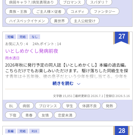
ぁ。俺、さっきいつもの道を歩いていた筈だよな？ どこだよ、
病弱キャラ？/病気表現あり
ブロマンス
スパダリ？
ここ。酔いつぶれて寝ちまったのか？ 「君、どうかしたのか
貴族・王族
ご主人様×従者
コメディ
ファンタジー
い？」 その時、背後にフルートみたいに澄んだ柔らかい声が響
いた。突然、そう話しかけてくる声に振り向いた。そこにいたの
ハイスペックイケメン
異世界
主人公総受け
は……。 黄金の髪、真珠の肌、ピンクサファイアの唇、そして
光の加減によって深紅からロイヤルブルーに変化する瞳を持っ
27
た、まるで全身が宝石で出来ているような超絶美形男子だった。
短編
完結
なし
えーと、確か電気の光と太陽光で色が変わって見える宝石、あっ
お気に入り : 4
24h.ポイント : 14
たような……。後で聞いたら、そんな風に光によって赤から青に
いとしめかくし発病前夜
変化する宝石は『ベキリーブルーガーネット』と言うらしい。何
雨水透日
でも、翠から赤に変化するアレキサンドライトよりも非常に希少
な代物だそうだ。 彼は｜Radius《ラディウス》～ラテン語で
2026年秋に発行予定の同人誌【いとしめかくし】本編の過去編。
「光源」の意味を持つ、｜Eternal《エターナル》王家の次男らし
こちらだけでもお楽しみいただけます。 駆け落ちした同級生を探
い。何だか分からない内に彼に気に入られた俺は、エターナル王
す青年は十五年後、彼の息子だという少年を探し当てる。少年を
家第二王子の専属侍従として仕える事になっちまったんだ！ し
引き取ることにしたものの青年はその時すでに不治の病に冒され
続きを読む
かもゆくゆくは執事になって欲しいんだとか。 だけど彼は第二
ていた。少年との暮らしを描いた本編【いとしめかくし】。 この
王子。専属についている秘書を始め護衛役や美容師、マッサージ
連載【発病前夜】はその前日譚となる三人の大学生の学生時代を
文字数 15,051
最終更新日 2026.7.1
登録日 2026.5.16
師などなど。数多く王子と密に接する男たちは沢山いる。そんな
描くBL要素のあるブロマンス小説です。 ※体調不良、病描写を含
訳で、まずは見習いから、と彼らの指導のもと、仕事を覚えてい
みます。
BL
病弱
ブロマンス
学生
体調不良
発熱
く訳だけど……。皆、王子の寵愛を独占しようと日々蹴落としあ
下宿
青春
友情
恋愛未満
って熾烈な争いは日常茶飯事だった。そんな中、得体の知れない
俺が王子直々で専属侍従にする、なんていうもんだから、そいつ
らから様々な嫌がらせを受けたりするようになっちまって。それ
28
長編
完結
R18
は日増しにエスカレートしていく。 大丈夫か？ こんな「ムサ